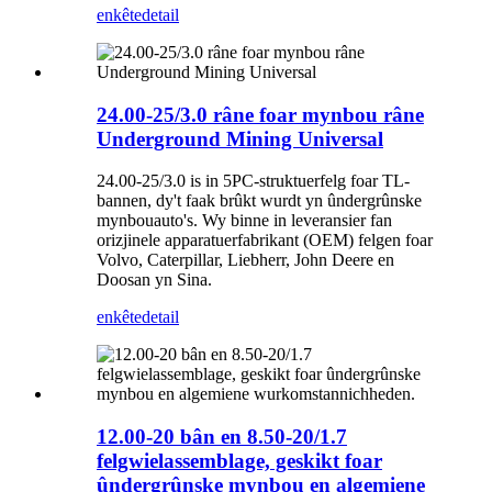
enkête
detail
24.00-25/3.0 râne foar mynbou râne
Underground Mining Universal
24.00-25/3.0 is in 5PC-struktuerfelg foar TL-
bannen, dy't faak brûkt wurdt yn ûndergrûnske
mynbouauto's. Wy binne in leveransier fan
orizjinele apparatuerfabrikant (OEM) felgen foar
Volvo, Caterpillar, Liebherr, John Deere en
Doosan yn Sina.
enkête
detail
12.00-20 bân en 8.50-20/1.7
felgwielassemblage, geskikt foar
ûndergrûnske mynbou en algemiene