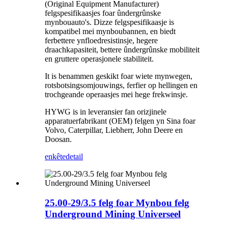
(Original Equipment Manufacturer)
felgspesifikaasjes foar ûndergrûnske
mynbouauto's. Dizze felgspesifikaasje is
kompatibel mei mynboubannen, en biedt
ferbettere ynfloedresistinsje, hegere
draachkapasiteit, bettere ûndergrûnske mobiliteit
en gruttere operasjonele stabiliteit.
It is benammen geskikt foar wiete mynwegen,
rotsbotsingsomjouwings, ferfier op hellingen en
trochgeande operaasjes mei hege frekwinsje.
HYWG is in leveransier fan orizjinele
apparatuerfabrikant (OEM) felgen yn Sina foar
Volvo, Caterpillar, Liebherr, John Deere en
Doosan.
enkête
detail
25.00-29/3.5 felg foar Mynbou felg
Underground Mining Universeel