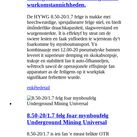
wurkomstannichheden.
De HYWG 8.50-20/1.7 felge is makke mei
heechweardige, spesjalisearre felge stiel, en biedt
útsûnderlike draachkapasiteit, slagweerstand en
wurgenssterkte. It is effektyf by steat om de
swiere lesten en faak ynfloeden te wjerstean dy't
foarkomme by mynboutransport. Yn
kombinaasje mei 12.00-20 pneumatyske bannen
leveret it superieure demping en skokabsorpsje,
traksje en stabiliteit fan it auto-ôfhanneljen,
wêrtroch sawol de operasjonele effisjinsje fan
apparatuer as de feiligens op it wurkplak
signifikant ferbettere wurde.
enkête
detail
8.50-20/1.7 felg foar mynboufelg
Underground Mining Universal
8.50-20/1.7 is ien fan 'e meast brûkte OTR