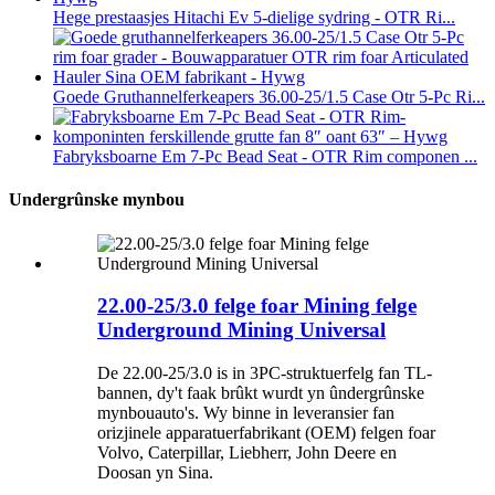
Hege prestaasjes Hitachi Ev 5-dielige sydring - OTR Ri...
Goede Gruthannelferkeapers 36.00-25/1.5 Case Otr 5-Pc Ri...
Fabryksboarne Em 7-Pc Bead Seat - OTR Rim componen ...
Undergrûnske mynbou
22.00-25/3.0 felge foar Mining felge
Underground Mining Universal
De 22.00-25/3.0 is in 3PC-struktuerfelg fan TL-
bannen, dy't faak brûkt wurdt yn ûndergrûnske
mynbouauto's. Wy binne in leveransier fan
orizjinele apparatuerfabrikant (OEM) felgen foar
Volvo, Caterpillar, Liebherr, John Deere en
Doosan yn Sina.