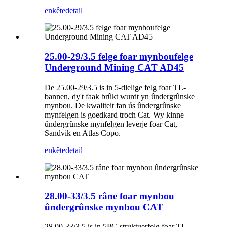
enkête
detail
25.00-29/3.5 felge foar mynboufelge
Underground Mining CAT AD45
De 25.00-29/3.5 is in 5-dielige felg foar TL-
bannen, dy't faak brûkt wurdt yn ûndergrûnske
mynbou. De kwaliteit fan ús ûndergrûnske
mynfelgen is goedkard troch Cat. Wy kinne
ûndergrûnske mynfelgen leverje foar Cat,
Sandvik en Atlas Copo.
enkête
detail
28.00-33/3.5 râne foar mynbou
ûndergrûnske mynbou CAT
28.00-33/3.5 is in 5PC-struktuerfelg foar TL-