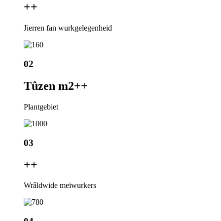
+
+
Jierren fan wurkgelegenheid
02
Tûzen m2+
+
Plantgebiet
03
+
+
Wrâldwide meiwurkers