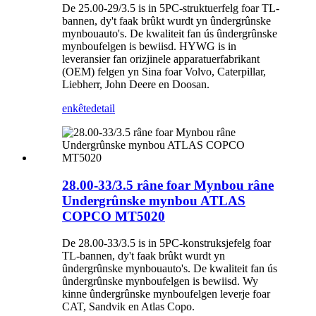
De 25.00-29/3.5 is in 5PC-struktuerfelg foar TL-
bannen, dy't faak brûkt wurdt yn ûndergrûnske
mynbouauto's. De kwaliteit fan ús ûndergrûnske
mynboufelgen is bewiisd. HYWG is in
leveransier fan orizjinele apparatuerfabrikant
(OEM) felgen yn Sina foar Volvo, Caterpillar,
Liebherr, John Deere en Doosan.
enkête
detail
28.00-33/3.5 râne foar Mynbou râne
Undergrûnske mynbou ATLAS
COPCO MT5020
De 28.00-33/3.5 is in 5PC-konstruksjefelg foar
TL-bannen, dy't faak brûkt wurdt yn
ûndergrûnske mynbouauto's. De kwaliteit fan ús
ûndergrûnske mynboufelgen is bewiisd. Wy
kinne ûndergrûnske mynboufelgen leverje foar
CAT, Sandvik en Atlas Copo.