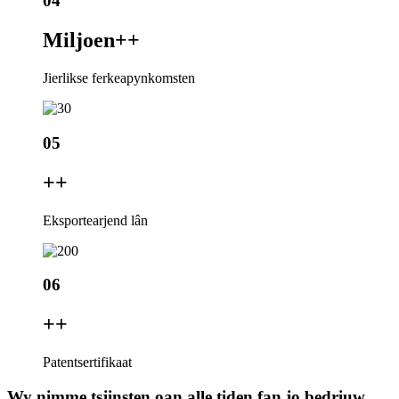
04
Miljoen+
+
Jierlikse ferkeapynkomsten
05
+
+
Eksportearjend lân
06
+
+
Patentsertifikaat
Wy nimme tsjinsten oan alle tiden fan jo bedriuw