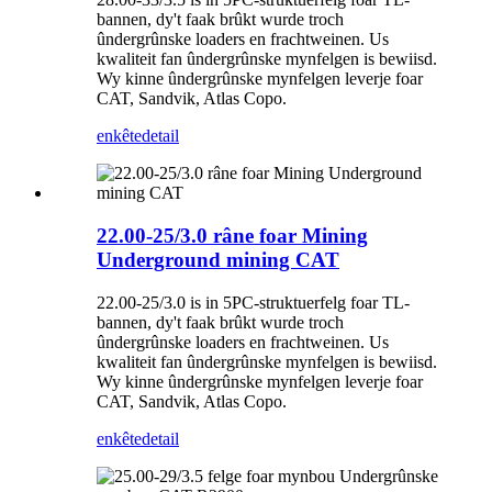
bannen, dy't faak brûkt wurde troch
ûndergrûnske loaders en frachtweinen. Us
kwaliteit fan ûndergrûnske mynfelgen is bewiisd.
Wy kinne ûndergrûnske mynfelgen leverje foar
CAT, Sandvik, Atlas Copo.
enkête
detail
22.00-25/3.0 râne foar Mining
Underground mining CAT
22.00-25/3.0 is in 5PC-struktuerfelg foar TL-
bannen, dy't faak brûkt wurde troch
ûndergrûnske loaders en frachtweinen. Us
kwaliteit fan ûndergrûnske mynfelgen is bewiisd.
Wy kinne ûndergrûnske mynfelgen leverje foar
CAT, Sandvik, Atlas Copo.
enkête
detail