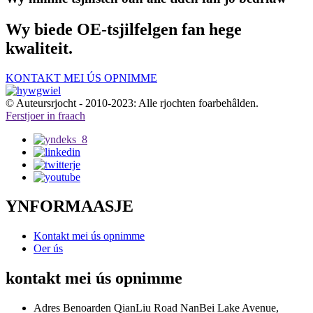
Wy biede OE-tsjilfelgen fan hege
kwaliteit.
KONTAKT MEI ÚS OPNIMME
© Auteursrjocht - 2010-2023: Alle rjochten foarbehâlden.
Ferstjoer in fraach
YNFORMAASJE
Kontakt mei ús opnimme
Oer ús
kontakt mei ús opnimme
Adres
Benoarden QianLiu Road NanBei Lake Avenue,