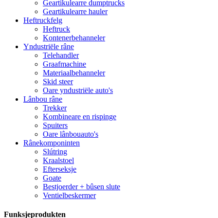
Geartikulearre dumptrucks
Geartikulearre hauler
Heftruckfelg
Heftruck
Kontenerbehanneler
Yndustriële râne
Telehandler
Graafmachine
Materiaalbehanneler
Skid steer
Oare yndustriële auto's
Lânbou râne
Trekker
Kombineare en rispinge
Spuiters
Oare lânbouauto's
Rânekomponinten
Slútring
Kraalstoel
Efterseksje
Goate
Bestjoerder + bûsen slute
Ventielbeskermer
Funksjeprodukten