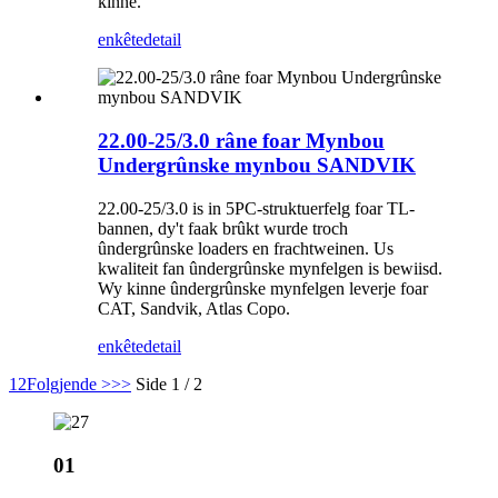
kinne.
enkête
detail
22.00-25/3.0 râne foar Mynbou
Undergrûnske mynbou SANDVIK
22.00-25/3.0 is in 5PC-struktuerfelg foar TL-
bannen, dy't faak brûkt wurde troch
ûndergrûnske loaders en frachtweinen. Us
kwaliteit fan ûndergrûnske mynfelgen is bewiisd.
Wy kinne ûndergrûnske mynfelgen leverje foar
CAT, Sandvik, Atlas Copo.
enkête
detail
1
2
Folgjende >
>>
Side 1 / 2
01