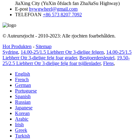
JiaXing City (YuXin ôfslach fan ZhaJiaSu Highway)
E-post
hywgwheel@gmail.com
TELEFOAN
+86 573 8207 7092
© Auteursrjocht - 2010-2023: Alle rjochten foarbehâlden.
Hot Produkten
-
Sitemap
Sydring
,
14.00-25/1.5 Liebherr Otr 3-dielige felgen
,
14.00-25/1.5
Liebherr Otr 3-dielige felg foar grader
,
Bestjoerdersleutel
,
19.50-
25/2.5 Liebherr Otr 3-dielige felg foar tsjillenlader
,
Flens
,
English
French
German
Portuguese
Spanish
Russian
Japanese
Korean
Arabic
Irish
Greek
Turkish