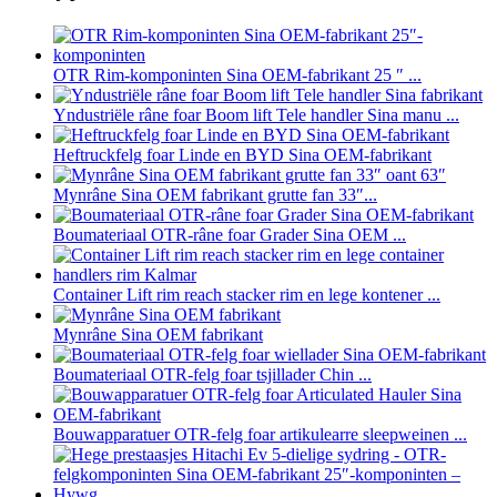
OTR Rim-komponinten Sina OEM-fabrikant 25 ″ ...
Yndustriële râne foar Boom lift Tele handler Sina manu ...
Heftruckfelg foar Linde en BYD Sina OEM-fabrikant
Mynrâne Sina OEM fabrikant grutte fan 33″...
Boumateriaal OTR-râne foar Grader Sina OEM ...
Container Lift rim reach stacker rim en lege kontener ...
Mynrâne Sina OEM fabrikant
Boumateriaal OTR-felg foar tsjillader Chin ...
Bouwapparatuer OTR-felg foar artikulearre sleepweinen ...