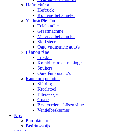
Heftruckfelg
Heftruck
Kontenerbehanneler
Yndustriële râne
Telehandler
Graafmachine
Materiaalbehanneler
Skid steer
Oare yndustriële auto's
Lânbou râne
Trekker
Kombineare en rispinge
Spuiters
Oare lânbouauto's
Rânekomponinten
Slútring
Kraalstoel
Efterseksje
Goate
Bestjoerder + bûsen slute
Ventielbeskermer
Nijs
Produkten nijs
Bedriuwsnijs