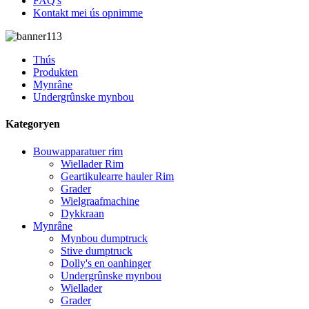
FAQ's
Kontakt mei ús opnimme
Thús
Produkten
Mynrâne
Undergrûnske mynbou
Kategoryen
Bouwapparatuer rim
Wiellader Rim
Geartikulearre hauler Rim
Grader
Wielgraafmachine
Dykkraan
Mynrâne
Mynbou dumptruck
Stive dumptruck
Dolly's en oanhinger
Undergrûnske mynbou
Wiellader
Grader