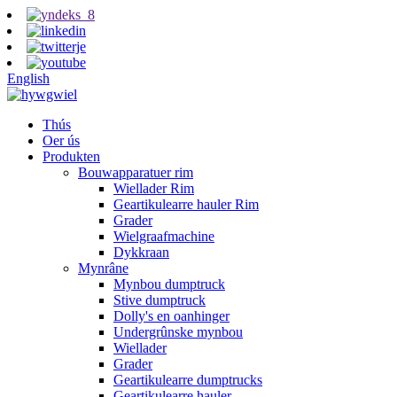
English
Thús
Oer ús
Produkten
Bouwapparatuer rim
Wiellader Rim
Geartikulearre hauler Rim
Grader
Wielgraafmachine
Dykkraan
Mynrâne
Mynbou dumptruck
Stive dumptruck
Dolly's en oanhinger
Undergrûnske mynbou
Wiellader
Grader
Geartikulearre dumptrucks
Geartikulearre hauler