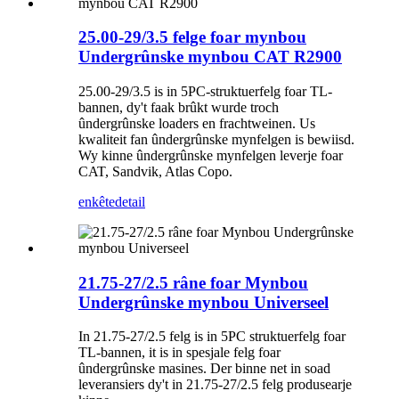
25.00-29/3.5 felge foar mynbou
Undergrûnske mynbou CAT R2900
25.00-29/3.5 is in 5PC-struktuerfelg foar TL-
bannen, dy't faak brûkt wurde troch
ûndergrûnske loaders en frachtweinen. Us
kwaliteit fan ûndergrûnske mynfelgen is bewiisd.
Wy kinne ûndergrûnske mynfelgen leverje foar
CAT, Sandvik, Atlas Copo.
enkête
detail
21.75-27/2.5 râne foar Mynbou
Undergrûnske mynbou Universeel
In 21.75-27/2.5 felg is in 5PC struktuerfelg foar
TL-bannen, it is in spesjale felg foar
ûndergrûnske masines. Der binne net in soad
leveransiers dy't in 21.75-27/2.5 felg produsearje