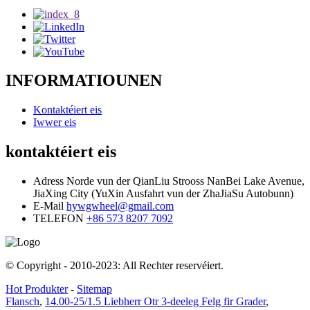
INFORMATIOUNEN
Kontaktéiert eis
Iwwer eis
kontaktéiert eis
Adress
Norde vun der QianLiu Strooss NanBei Lake Avenue,
JiaXing City (YuXin Ausfahrt vun der ZhaJiaSu Autobunn)
E-Mail
hywgwheel@gmail.com
TELEFON
+86 573 8207 7092
© Copyright - 2010-2023: All Rechter reservéiert.
Hot Produkter
-
Sitemap
Flansch
,
14.00-25/1.5 Liebherr Otr 3-deeleg Felg fir Grader
,