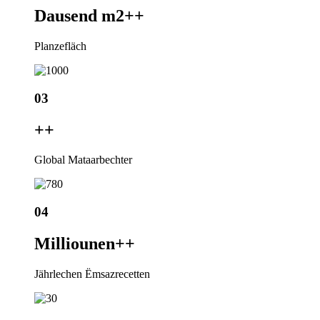
Dausend m2+
+
Planzefläch
03
+
+
Global Mataarbechter
04
Milliounen+
+
Jährlechen Ëmsazrecetten