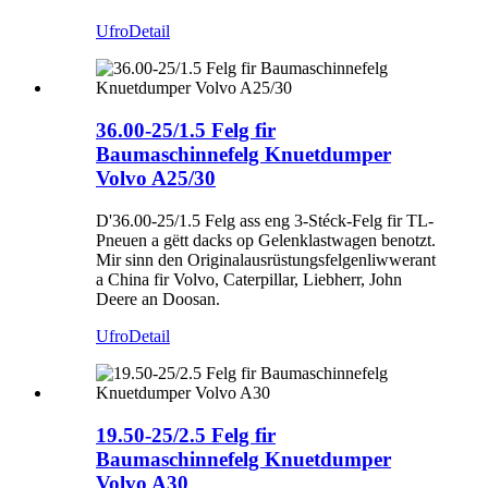
Ufro
Detail
36.00-25/1.5 Felg fir
Baumaschinnefelg Knuetdumper
Volvo A25/30
D'36.00-25/1.5 Felg ass eng 3-Stéck-Felg fir TL-
Pneuen a gëtt dacks op Gelenklastwagen benotzt.
Mir sinn den Originalausrüstungsfelgenliwwerant
a China fir Volvo, Caterpillar, Liebherr, John
Deere an Doosan.
Ufro
Detail
19.50-25/2.5 Felg fir
Baumaschinnefelg Knuetdumper
Volvo A30