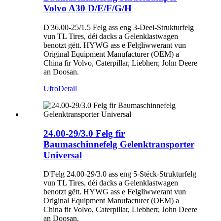
Volvo A30 D/E/F/G/H
D'36.00-25/1.5 Felg ass eng 3-Deel-Strukturfelg
vun TL Tires, déi dacks a Gelenklastwagen
benotzt gëtt. HYWG ass e Felgliwwerant vun
Original Equipment Manufacturer (OEM) a
China fir Volvo, Caterpillar, Liebherr, John Deere
an Doosan.
Ufro
Detail
24.00-29/3.0 Felg fir
Baumaschinnefelg Gelenktransporter
Universal
D'Felg 24.00-29/3.0 ass eng 5-Stéck-Strukturfelg
vun TL Tires, déi dacks a Gelenklastwagen
benotzt gëtt. HYWG ass e Felgliwwerant vun
Original Equipment Manufacturer (OEM) a
China fir Volvo, Caterpillar, Liebherr, John Deere
an Doosan.