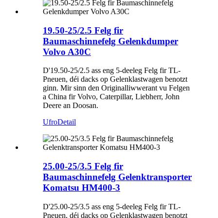
19.50-25/2.5 Felg fir
Baumaschinnefelg Gelenkdumper
Volvo A30C
D'19.50-25/2.5 ass eng 5-deeleg Felg fir TL-
Pneuen, déi dacks op Gelenklastwagen benotzt
ginn. Mir sinn den Originalliwwerant vu Felgen
a China fir Volvo, Caterpillar, Liebherr, John
Deere an Doosan.
Ufro
Detail
25.00-25/3.5 Felg fir
Baumaschinnefelg Gelenktransporter
Komatsu HM400-3
D'25.00-25/3.5 ass eng 5-deeleg Felg fir TL-
Pneuen, déi dacks op Gelenklastwagen benotzt