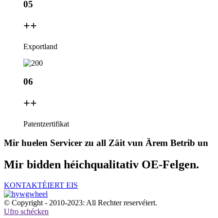
05
+
+
Exportland
06
+
+
Patentzertifikat
Mir huelen Servicer zu all Zäit vun Ärem Betrib un
Mir bidden héichqualitativ OE-Felgen.
KONTAKTÉIERT EIS
© Copyright - 2010-2023: All Rechter reservéiert.
Ufro schécken