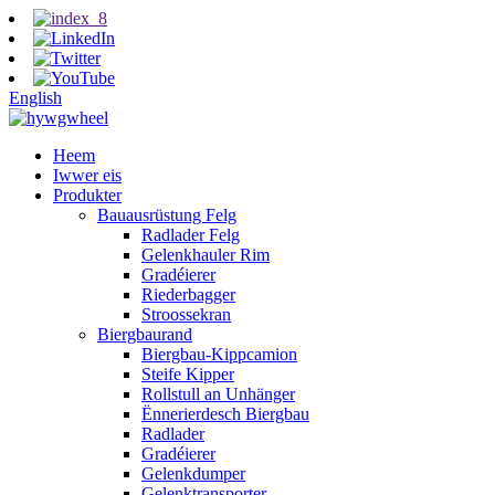
English
Heem
Iwwer eis
Produkter
Bauausrüstung Felg
Radlader Felg
Gelenkhauler Rim
Gradéierer
Riederbagger
Stroossekran
Biergbaurand
Biergbau-Kippcamion
Steife Kipper
Rollstull an Unhänger
Ënnerierdesch Biergbau
Radlader
Gradéierer
Gelenkdumper
Gelenktransporter