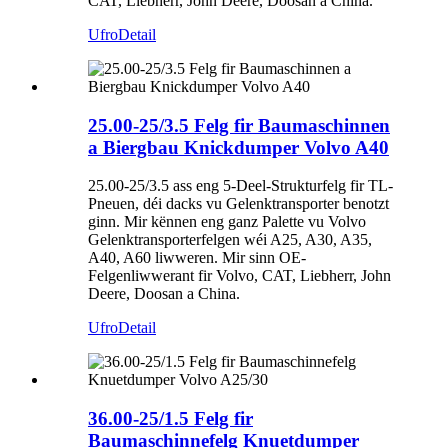
CAT, Liebherr, John Deere, Doosan a China.
Ufro
Detail
25.00-25/3.5 Felg fir Baumaschinnen
a Biergbau Knickdumper Volvo A40
25.00-25/3.5 ass eng 5-Deel-Strukturfelg fir TL-
Pneuen, déi dacks vu Gelenktransporter benotzt
ginn. Mir kënnen eng ganz Palette vu Volvo
Gelenktransporterfelgen wéi A25, A30, A35,
A40, A60 liwweren. Mir sinn OE-
Felgenliwwerant fir Volvo, CAT, Liebherr, John
Deere, Doosan a China.
Ufro
Detail
36.00-25/1.5 Felg fir
Baumaschinnefelg Knuetdumper