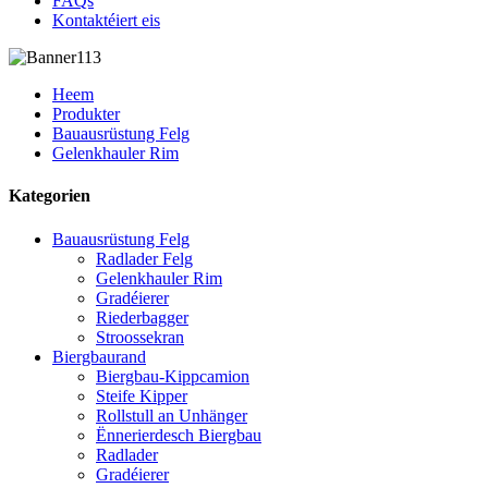
FAQs
Kontaktéiert eis
Heem
Produkter
Bauausrüstung Felg
Gelenkhauler Rim
Kategorien
Bauausrüstung Felg
Radlader Felg
Gelenkhauler Rim
Gradéierer
Riederbagger
Stroossekran
Biergbaurand
Biergbau-Kippcamion
Steife Kipper
Rollstull an Unhänger
Ënnerierdesch Biergbau
Radlader
Gradéierer