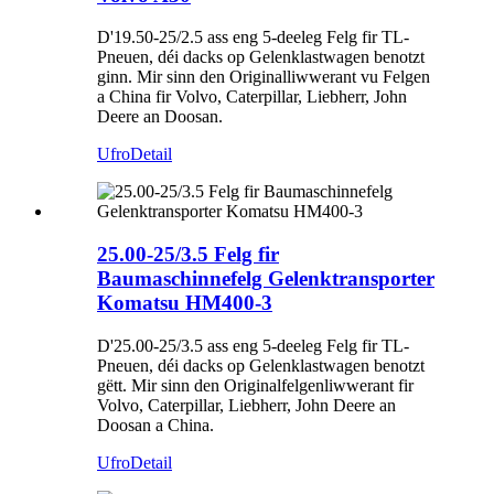
D'19.50-25/2.5 ass eng 5-deeleg Felg fir TL-
Pneuen, déi dacks op Gelenklastwagen benotzt
ginn. Mir sinn den Originalliwwerant vu Felgen
a China fir Volvo, Caterpillar, Liebherr, John
Deere an Doosan.
Ufro
Detail
25.00-25/3.5 Felg fir
Baumaschinnefelg Gelenktransporter
Komatsu HM400-3
D'25.00-25/3.5 ass eng 5-deeleg Felg fir TL-
Pneuen, déi dacks op Gelenklastwagen benotzt
gëtt. Mir sinn den Originalfelgenliwwerant fir
Volvo, Caterpillar, Liebherr, John Deere an
Doosan a China.
Ufro
Detail