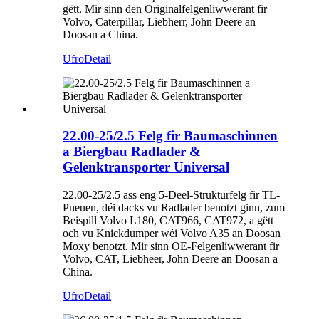
gëtt. Mir sinn den Originalfelgenliwwerant fir
Volvo, Caterpillar, Liebherr, John Deere an
Doosan a China.
Ufro
Detail
22.00-25/2.5 Felg fir Baumaschinnen
a Biergbau Radlader &
Gelenktransporter Universal
22.00-25/2.5 ass eng 5-Deel-Strukturfelg fir TL-
Pneuen, déi dacks vu Radlader benotzt ginn, zum
Beispill Volvo L180, CAT966, CAT972, a gëtt
och vu Knickdumper wéi Volvo A35 an Doosan
Moxy benotzt. Mir sinn OE-Felgenliwwerant fir
Volvo, CAT, Liebheer, John Deere an Doosan a
China.
Ufro
Detail