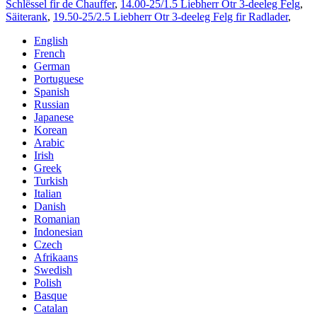
Schlëssel fir de Chauffer
,
14.00-25/1.5 Liebherr Otr 3-deeleg Felg
,
Säiterank
,
19.50-25/2.5 Liebherr Otr 3-deeleg Felg fir Radlader
,
English
French
German
Portuguese
Spanish
Russian
Japanese
Korean
Arabic
Irish
Greek
Turkish
Italian
Danish
Romanian
Indonesian
Czech
Afrikaans
Swedish
Polish
Basque
Catalan