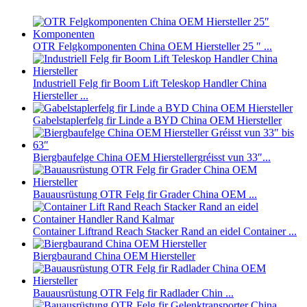
OTR Felgkomponenten China OEM Hiersteller 25 ″ ...
Industriell Felg fir Boom Lift Teleskop Handler China
Hiersteller ...
Gabelstaplerfelg fir Linde a BYD China OEM Hiersteller
Biergbaufelge China OEM Hierstellergréisst vun 33″...
Bauausrüstung OTR Felg fir Grader China OEM ...
Container Liftrand Reach Stacker Rand an eidel Container ...
Biergbaurand China OEM Hiersteller
Bauausrüstung OTR Felg fir Radlader Chin ...