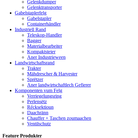
Gelenkdumper
Gelenktransporter
Gabelstaplerfelg
Gabelstapler
Containerhändler
Industriell Rand
Teleskop-Handler
Bagger
Materialbearbeiter
Kompaktsteier
Aner Industrieween
Landwirtschaftsrand
Trakter
Mähdrescher & Harvester
Sprëtzer
Aner landwirtschaftlech Gefierer
Komponenten vum Felg
Verriegelungsring
Perlensëtz
Récksektioun
Daachränn
Chauffer + Taschen zoumaachen
Ventilschutz
Feature Produkter