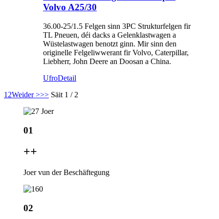
Volvo A25/30
36.00-25/1.5 Felgen sinn 3PC Strukturfelgen fir
TL Pneuen, déi dacks a Gelenklastwagen a
Wüstelastwagen benotzt ginn. Mir sinn den
originelle Felgeliwwerant fir Volvo, Caterpillar,
Liebherr, John Deere an Doosan a China.
Ufro
Detail
1
2
Weider >
>>
Säit 1 / 2
01
+
+
Joer vun der Beschäftegung
02