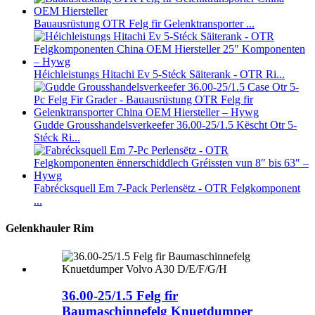
Bauausrüstung OTR Felg fir Gelenktransporter ...
Héichleistungs Hitachi Ev 5-Stéck Säiterank - OTR Ri...
Gudde Grousshandelsverkeefer 36.00-25/1.5 Këscht Otr 5-
Stéck Ri...
Fabrécksquell Em 7-Pack Perlensëtz - OTR Felgkomponent
...
Gelenkhauler Rim
36.00-25/1.5 Felg fir
Baumaschinnefelg Knuetdumper