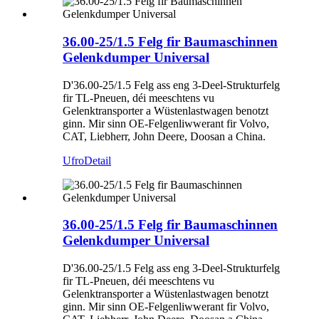
36.00-25/1.5 Felg fir Baumaschinnen
Gelenkdumper Universal
D'36.00-25/1.5 Felg ass eng 3-Deel-Strukturfelg
fir TL-Pneuen, déi meeschtens vu
Gelenktransporter a Wüstenlastwagen benotzt
ginn. Mir sinn OE-Felgenliwwerant fir Volvo,
CAT, Liebherr, John Deere, Doosan a China.
Ufro
Detail
36.00-25/1.5 Felg fir Baumaschinnen
Gelenkdumper Universal
D'36.00-25/1.5 Felg ass eng 3-Deel-Strukturfelg
fir TL-Pneuen, déi meeschtens vu
Gelenktransporter a Wüstenlastwagen benotzt
ginn. Mir sinn OE-Felgenliwwerant fir Volvo,