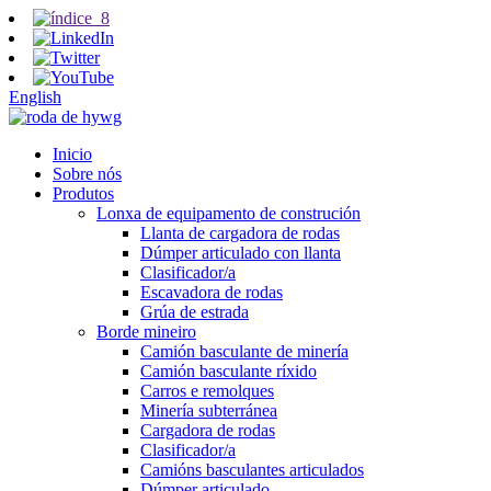
English
Inicio
Sobre nós
Produtos
Lonxa de equipamento de construción
Llanta de cargadora de rodas
Dúmper articulado con llanta
Clasificador/a
Escavadora de rodas
Grúa de estrada
Borde mineiro
Camión basculante de minería
Camión basculante ríxido
Carros e remolques
Minería subterránea
Cargadora de rodas
Clasificador/a
Camións basculantes articulados
Dúmper articulado