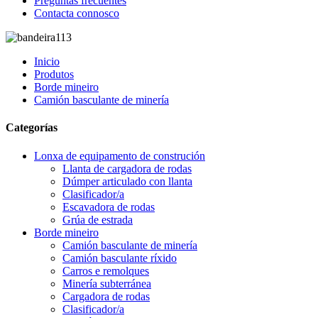
Preguntas frecuentes
Contacta connosco
Inicio
Produtos
Borde mineiro
Camión basculante de minería
Categorías
Lonxa de equipamento de construción
Llanta de cargadora de rodas
Dúmper articulado con llanta
Clasificador/a
Escavadora de rodas
Grúa de estrada
Borde mineiro
Camión basculante de minería
Camión basculante ríxido
Carros e remolques
Minería subterránea
Cargadora de rodas
Clasificador/a