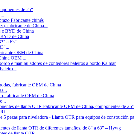
...
zo, fabricante de China...
 e BYD de China
3″...
China OEM ...
aleiro...
s...
o...
Ri...
tes de llanta OTR...