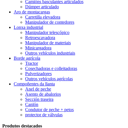
Camións basculantes articulados
Dúmper articulado
Aro de montacargas
Carretilla elevadora
Manipulador de contedores
Lonxa industrial
Manipulador telescópico
Retroescavadora
Manipulador de materiais
Minicargadora
Outros vehículos industriais
Borde agrícola
Tractor
Cosechadoras e colleitadoras
Pulverizadores
Outros vehículos agrícolas
Compoñentes da llanta
Anel de peche
Asento de abalorios
Sección traseira
Canlón
Condutor de peche + petos
protector de válvulas
Produtos destacados