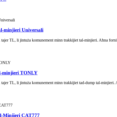
-minjieri Universali
tajer TL, li jintuża komunement minn trakkijiet tal-minjieri. Aħna forn
l-minjieri TONLY
tajer TL, li jintuża komunement minn trakkijiet tad-dump tal-minjieri. A
l-Minjieri CAT777