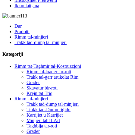
Mistoqsijiet Frekwenti
Ikkuntattjana
Dar
Prodotti
Rimm tal-minjieri
Trakk tad-dump tal-minjieri
Kategoriji
Rimm tat-Tagħmir tal-Kostruzzjoni
Rimm tal-loader tar-roti
Trakk tal-ġarr artikolat Rim
Grader
Skavatur bir-roti
Krejn tat-Triq
Rimm tal-minjieri
Trakk tad-dump tal-minjieri
Trakk tad-Dump riġidu
Karrijiet u Karrijiet
Minjieri taħt l-Art
Tagħbija tar-roti
Grader