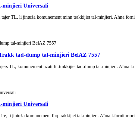
minjieri Universali
tajer TL, li jintuża komunement minn trakkijiet tal-minjieri. Aħna forn
Trakk tad-dump tal-minjieri BelAZ 7557
ajers TL, komunement użati fit-trakkijiet tad-dump tal-minjieri. Aħna l-
minjieri Universali
e, li jintuża komunement fuq trakkijiet tal-minjieri. Aħna l-fornitur or