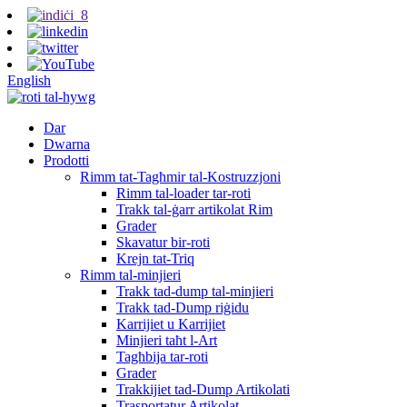
English
Dar
Dwarna
Prodotti
Rimm tat-Tagħmir tal-Kostruzzjoni
Rimm tal-loader tar-roti
Trakk tal-ġarr artikolat Rim
Grader
Skavatur bir-roti
Krejn tat-Triq
Rimm tal-minjieri
Trakk tad-dump tal-minjieri
Trakk tad-Dump riġidu
Karrijiet u Karrijiet
Minjieri taħt l-Art
Tagħbija tar-roti
Grader
Trakkijiet tad-Dump Artikolati
Trasportatur Artikolat