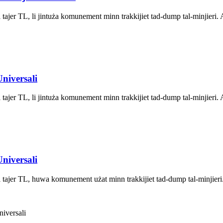
ajer TL, li jintuża komunement minn trakkijiet tad-dump tal-minjieri. Aħ
niversali
ajer TL, li jintuża komunement minn trakkijiet tad-dump tal-minjieri. Aħ
niversali
 tajer TL, huwa komunement użat minn trakkijiet tad-dump tal-minjieri