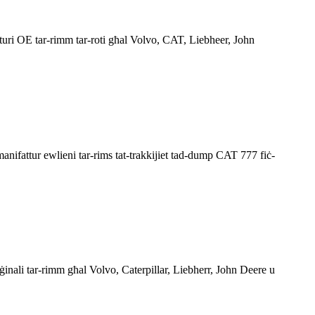
ituri OE tar-rimm tar-roti għal Volvo, CAT, Liebheer, John
manifattur ewlieni tar-rims tat-trakkijiet tad-dump CAT 777 fiċ-
iġinali tar-rimm għal Volvo, Caterpillar, Liebherr, John Deere u