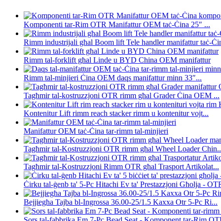
Komponenti tar-Rim OTR Manifattur OEM taċ-Ċina 25″ ...
Rimm industrijali għal Boom lift Tele handler manifattur taċ-Ċin
Rimm tal-forklift għal Linde u BYD China OEM manifattur
Rimm tal-minjieri Ċina OEM daqs manifattur minn 33″...
Tagħmir tal-kostruzzjoni OTR rimm għal Grader Ċina OEM ...
Kontenitur Lift rimm reach stacker rimm u kontenitur vojt...
Manifattur OEM taċ-Ċina tar-rimm tal-minjieri
Tagħmir tal-Kostruzzjoni OTR rimm għal Wheel Loader Chin..
Tagħmir tal-Kostruzzjoni Rimm OTR għal Trasport Artikolat...
Ċirku tal-ġenb ta' 5-Pc Hitachi Ev ta' Prestazzjoni Għolja - OTR
Bejjiegħa Tajba bl-Ingrossa 36.00-25/1.5 Kaxxa Otr 5-Pc Ri...
Sors tal-fabbrika Em 7-Pc Bead Seat - Komponent tar-Rim OTR