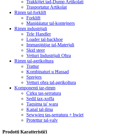
Trakkijiet tad-Dump Artikolati
Trasportatur Artikolat
Rimm tal-forklift
Forklift
Maniġġatur tal-kontejners
Rimm industrijali
Tele Handler
Loader tal-backhoe
Immaniġġjar tal-Materjali
Skid steer
Vetturi Industrijali Oħra
Rimm tal-agrikoltura
Trattur
Kombinaturi u Ħassad
Sprejers
Vetturi oħra tal-agrikoltura
Komponenti tar-rimm
Ċirku tas-serratura
Sedil tax-xoffa
Taqsima ta' wara
Kanal tal-ilma
Sewwieq tas-serratura + bwiet
Protettur tal-valv
Prodotti Karatteristiċi