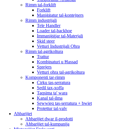
Rimm tal-forklift
Forklift
Maniġġatur tal-kontejners
Rimm industrijali
Tele Handler
Loader tal-backhoe
Immaniġġjar tal-Materjali
Skid steer
Vetturi Industrijali Oħra
Rimm tal-agrikoltura
Trattur
Kombinaturi u Ħassad
Sprejers
Vetturi oħra tal-agrikoltura
Komponenti tar-rimm
Ċirku tas-serratura
Sedil tax-xoffa
Taqsima ta' wara
Kanal tal-ilma
Sewwieq tas-serratura + bwiet
Protettur tal-valv
Aħbarijiet
Aħbarijiet dwar il-prodotti
Aħbarijiet tal-kumpanija