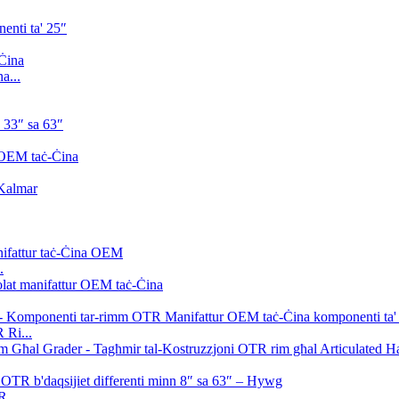
a...
.
 Ri...
 ...