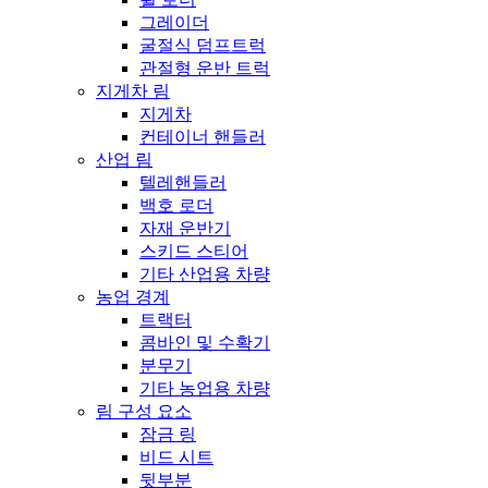
그레이더
굴절식 덤프트럭
관절형 운반 트럭
지게차 림
지게차
컨테이너 핸들러
산업 림
텔레핸들러
백호 로더
자재 운반기
스키드 스티어
기타 산업용 차량
농업 경계
트랙터
콤바인 및 수확기
분무기
기타 농업용 차량
림 구성 요소
잠금 링
비드 시트
뒷부분