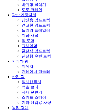
바퀴형 굴삭기
도로 크레인
광산 가장자리
광산용 덤프트럭
견고한 덤프트럭
돌리와 트레일러
지하 채굴
휠 로더
그레이더
굴절식 덤프트럭
관절형 운반 트럭
지게차 림
지게차
컨테이너 핸들러
산업 림
텔레핸들러
백호 로더
자재 운반기
스키드 스티어
기타 산업용 차량
농업 경계