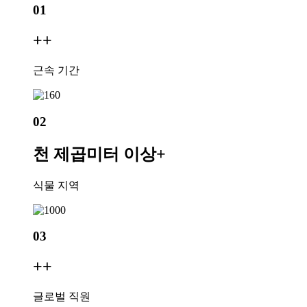
01
+
+
근속 기간
02
천 제곱미터 이상
+
식물 지역
03
+
+
글로벌 직원