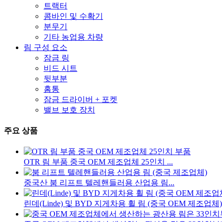
트랙터
콤바인 및 수확기
분무기
기타 농업용 차량
림 구성 요소
잠금 링
비드 시트
뒷부분
홈통
잠금 드라이버 + 포켓
밸브 보호 장치
주요 상품
OTR 림 부품 중국 OEM 제조업체 25인치 ...
중국산 붐 리프트 텔레핸들러용 산업용 림...
린데(Linde) 및 BYD 지게차용 휠 림 (중국 OEM 제조업체)