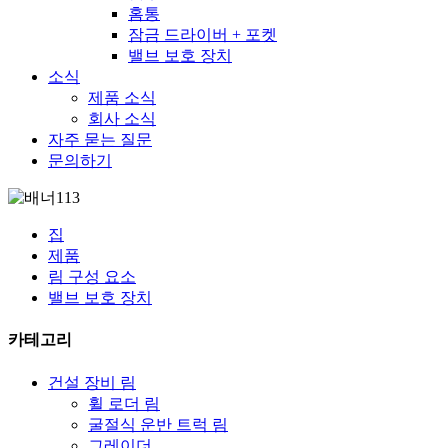
홈통
잠금 드라이버 + 포켓
밸브 보호 장치
소식
제품 소식
회사 소식
자주 묻는 질문
문의하기
집
제품
림 구성 요소
밸브 보호 장치
카테고리
건설 장비 림
휠 로더 림
굴절식 운반 트럭 림
그레이더