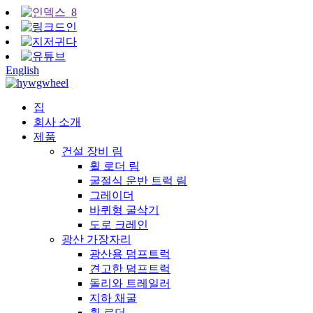
English
집
회사 소개
제품
건설 장비 림
휠 로더 림
굴절식 운반 트럭 림
그레이더
바퀴형 굴삭기
도로 크레인
광산 가장자리
광산용 덤프트럭
견고한 덤프트럭
돌리와 트레일러
지하 채굴
휠 로더