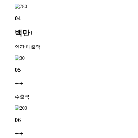
04
백만+
+
연간 매출액
05
+
+
수출국
06
+
+