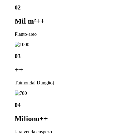
02
Mil m²+
+
Planto-areo
03
+
+
Tutmondaj Dungitoj
04
Miliono+
+
Jara venda enspezo