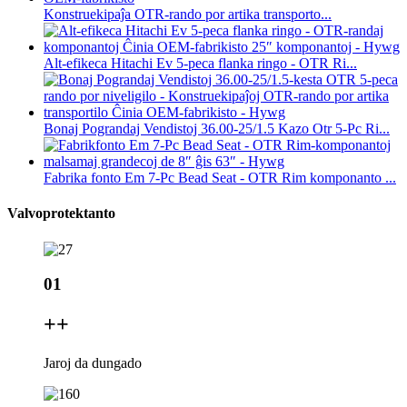
Konstruekipaĵa OTR-rando por artika transporto...
Alt-efikeca Hitachi Ev 5-peca flanka ringo - OTR Ri...
Bonaj Pograndaj Vendistoj 36.00-25/1.5 Kazo Otr 5-Pc Ri...
Fabrika fonto Em 7-Pc Bead Seat - OTR Rim komponanto ...
Valvoprotektanto
01
+
+
Jaroj da dungado