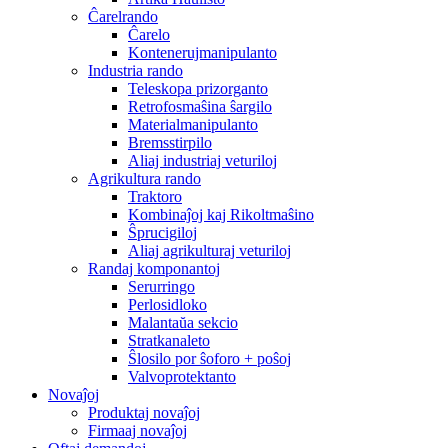
Ĉarelrando
Ĉarelo
Kontenerujmanipulanto
Industria rando
Teleskopa prizorganto
Retrofosmaŝina ŝargilo
Materialmanipulanto
Bremsstirpilo
Aliaj industriaj veturiloj
Agrikultura rando
Traktoro
Kombinaĵoj kaj Rikoltmaŝino
Ŝprucigiloj
Aliaj agrikulturaj veturiloj
Randaj komponantoj
Serurringo
Perlosidloko
Malantaŭa sekcio
Stratkanaleto
Ŝlosilo por ŝoforo + poŝoj
Valvoprotektanto
Novaĵoj
Produktaj novaĵoj
Firmaaj novaĵoj