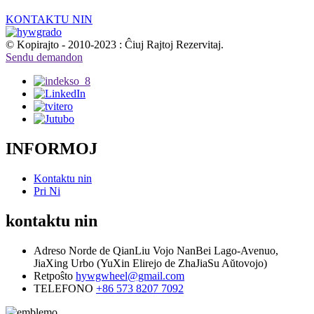
KONTAKTU NIN
© Kopirajto - 2010-2023 : Ĉiuj Rajtoj Rezervitaj.
Sendu demandon
INFORMOJ
Kontaktu nin
Pri Ni
kontaktu nin
Adreso
Norde de QianLiu Vojo NanBei Lago-Avenuo,
JiaXing Urbo (YuXin Elirejo de ZhaJiaSu Aŭtovojo)
Retpoŝto
hywgwheel@gmail.com
TELEFONO
+86 573 8207 7092