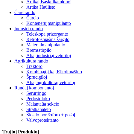
Artikaj Baskulkamionoj
Artika Haŭlisto
Ĉarelrando
Ĉarelo
Kontenerujmanipulanto
Industria rando
Teleskopa prizorganto
Retrofosmaŝina ŝargilo
Materialmanipulanto
Bremsstirpilo
Aliaj industriaj veturiloj
Agrikultura rando
Traktoro
Kombinaĵoj kaj Rikoltmaŝino
Ŝprucigiloj
Aliaj agrikulturaj veturiloj
Randaj komponantoj
Serurringo
Perlosidloko
Malantaŭa sekcio
Stratkanaleto
Ŝlosilo por ŝoforo + poŝoj
Valvoprotektanto
Trajtoj Produktoj