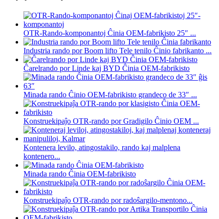
OTR-Rando-komponantoj Ĉinia OEM-fabrikisto 25″ ...
Industria rando por Boom lifto Tele tenilo Ĉinio fabrikanto ...
Ĉarelrando por Linde kaj BYD Ĉinia OEM-fabrikisto
Minada rando Ĉinio OEM-fabrikisto grandeco de 33″ ...
Konstruekipaĵo OTR-rando por Gradigilo Ĉinio OEM ...
Kontenera levilo, atingostakilo, rando kaj malplena
kontenero...
Minada rando Ĉinia OEM-fabrikisto
Konstruekipaĵo OTR-rando por radoŝargilo-mentono...