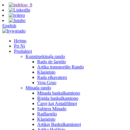
English
Hejmo
Pri Ni
Produktoj
Konstruekipaĵa rando
Rado de ŝargilo
Artika transportilo Rando
Klasigisto
Rada elkavatoro
Voja Gruo
Minada rando
Minada baskulkamiono
Rigida baskulkamiono
Ĉaroj kaj Antaŭfilmoj
Subtera Minado
Radŝargilo
Klasigisto
Artikaj Baskulkamionoj
Artika Haŭlisto