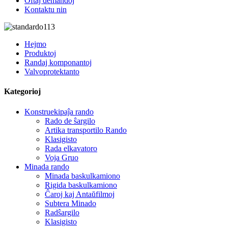
Oftaj demandoj
Kontaktu nin
Hejmo
Produktoj
Randaj komponantoj
Valvoprotektanto
Kategorioj
Konstruekipaĵa rando
Rado de ŝargilo
Artika transportilo Rando
Klasigisto
Rada elkavatoro
Voja Gruo
Minada rando
Minada baskulkamiono
Rigida baskulkamiono
Ĉaroj kaj Antaŭfilmoj
Subtera Minado
Radŝargilo
Klasigisto