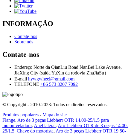
INFORMAÇÃO
Contate-nos
Sobre nós
Contate-nos
Endereço
Norte da QianLiu Road NanBei Lake Avenue,
JiaXing City (saída YuXin da rodovia ZhaJiaSu）
E-mail
hywgwheel@gmail.com
TELEFONE
+86 573 8207 7092
© Copyright - 2010-2023: Todos os direitos reservados.
Produtos populares
-
Mapa do site
Flange
,
Aro de 3 peças Liebherr OTR 14.00-25/1.5 para
motoniveladora
,
Anel lateral
,
Aro Liebherr OTR de 3 peças 14.00-
25/1.5
,
Chave do motorista
,
Aro de 3 peças Liebherr OTR 19.50-