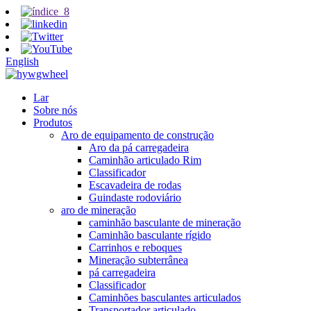
English
Lar
Sobre nós
Produtos
Aro de equipamento de construção
Aro da pá carregadeira
Caminhão articulado Rim
Classificador
Escavadeira de rodas
Guindaste rodoviário
aro de mineração
caminhão basculante de mineração
Caminhão basculante rígido
Carrinhos e reboques
Mineração subterrânea
pá carregadeira
Classificador
Caminhões basculantes articulados
Transportador articulado