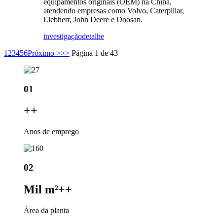
equipamentos originais (OEM) na China,
atendendo empresas como Volvo, Caterpillar,
Liebherr, John Deere e Doosan.
investigação
detalhe
1
2
3
4
5
6
Próximo >
>>
Página 1 de 43
01
+
+
Anos de emprego
02
Mil m²+
+
Área da planta