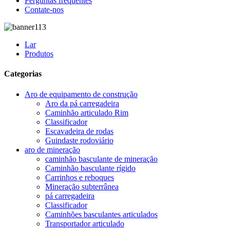
Perguntas frequentes
Contate-nos
Lar
Produtos
Categorias
Aro de equipamento de construção
Aro da pá carregadeira
Caminhão articulado Rim
Classificador
Escavadeira de rodas
Guindaste rodoviário
aro de mineração
caminhão basculante de mineração
Caminhão basculante rígido
Carrinhos e reboques
Mineração subterrânea
pá carregadeira
Classificador
Caminhões basculantes articulados
Transportador articulado