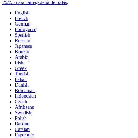
25/2.5 para carregadeira de rodas
,
English
French
German
Portuguese
Spanish
Russian
Japanese
Korean
Arabic
Irish
Greek
Turkish
Italian
Danish
Romanian
Indonesian
Czech
Afrikaans
Swedish
Polish
Basque
Catalan
Esperanto