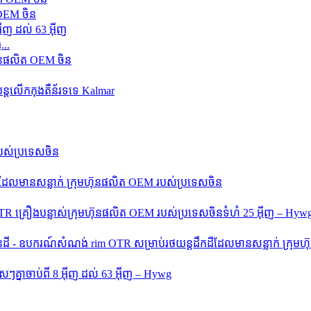
 OEM ចិន
...