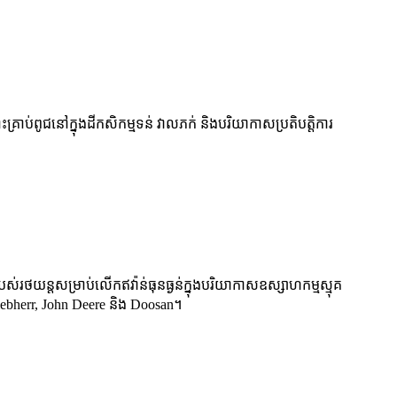
រាប់ពូជនៅក្នុងដីកសិកម្មទន់ វាលភក់ និងបរិយាកាសប្រតិបត្តិការ
បស់​រថយន្ត​សម្រាប់​លើក​ឥវ៉ាន់​ធុន​ធ្ងន់​ក្នុង​បរិយាកាស​ឧស្សាហកម្ម​ស្មុគ
 Liebherr, John Deere និង Doosan។