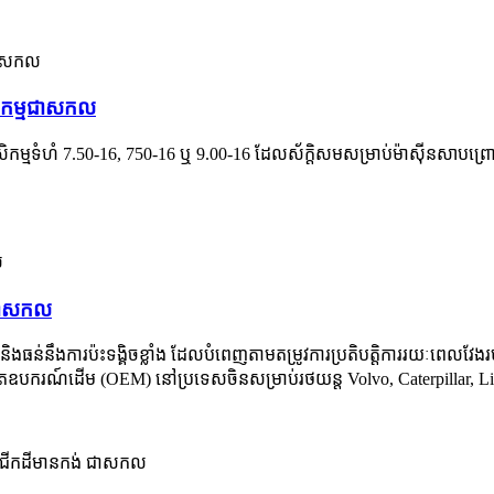
ិកម្ម​ជា​សកល
ម្មទំហំ 7.50-16, 750-16 ឬ 9.00-16 ដែលស័ក្តិសមសម្រាប់ម៉ាស៊ីនសាបព្រោះគ្
 ជា​សកល
ិង​ធន់​នឹង​ការ​ប៉ះទង្គិច​ខ្លាំង ដែល​បំពេញ​តាម​តម្រូវការ​ប្រតិបត្តិការ​រយៈពេល​វែង​រ
​ផលិត​ឧបករណ៍​ដើម (OEM) នៅ​ប្រទេស​ចិន​សម្រាប់​រថយន្ត Volvo, Caterpillar,