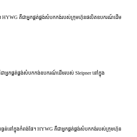
ង់។ HYWG គឺជាអ្នកផ្គត់ផ្គង់សំបកកង់របស់ក្រុមហ៊ុនផលិតឧបករណ៍ដើម
ឺជាអ្នកផ្គត់ផ្គង់សំបកកង់ឧបករណ៍ដើមរបស់ Sleipner នៅក្នុង
ន់នៅក្នុងកំពង់ផែ។ HYWG គឺជាអ្នកផ្គត់ផ្គង់សំបកកង់របស់ក្រុមហ៊ុន