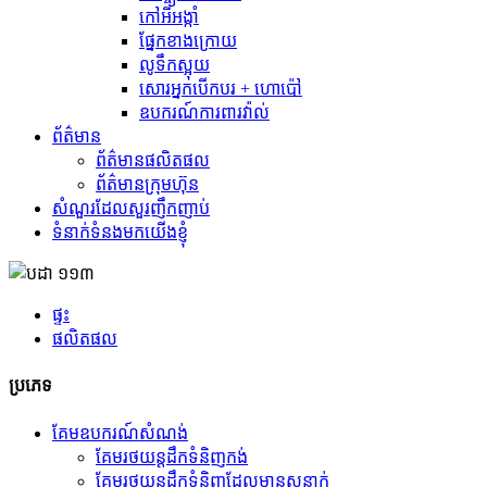
កៅអីអង្កាំ
ផ្នែកខាងក្រោយ
លូទឹកស្អុយ
សោរអ្នកបើកបរ + ហោប៉ៅ
ឧបករណ៍ការពារវ៉ាល់
ព័ត៌មាន
ព័ត៌មានផលិតផល
ព័ត៌មានក្រុមហ៊ុន
សំណួរដែលសួរញឹកញាប់
ទំនាក់ទំនងមកយើងខ្ញុំ
ផ្ទះ
ផលិតផល
ប្រភេទ
គែមឧបករណ៍សំណង់
គែម​រថយន្ត​ដឹក​ទំនិញ​កង់
គែមរថយន្តដឹកទំនិញដែលមានសន្លាក់