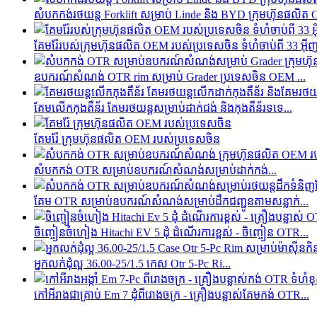
សំបកកង់រថយន្ត Forklift សម្រាប់ Linde និង BYD ក្រុមហ៊ុនផលិត
គែម​រ៉ែ​របស់​ក្រុមហ៊ុន​ផលិត OEM របស់​ប្រទេស​ចិន ទំហំ​ចាប់ពី 33 អ៊ីញ
ឧបករណ៍សំណង់ OTR rim សម្រាប់ Grader ប្រទេសចិន OEM ...
គែមលើកកុងតឺន័រ គែមរថយន្តសម្រាប់ដាក់ជង់ និងកុងតឺន័រទទេ...
គែមរ៉ែ ក្រុមហ៊ុនផលិត OEM របស់ប្រទេសចិន
សំបកកង់ OTR សម្រាប់ឧបករណ៍សំណង់សម្រាប់ដាក់កង់...
គែម OTR សម្រាប់ឧបករណ៍សំណង់សម្រាប់ដឹកជញ្ជូនតាមសន្លាក់...
ចិញ្ចៀនចំហៀង Hitachi EV 5 ដុំ ដំណើរការខ្ពស់ - ចិញ្ចៀន OTR...
អ្នកលក់ដុំល្អ 36.00-25/1.5 កេស Otr 5-Pc Ri...
កៅអី​រាង​ជា​គ្រាប់ Em 7 ដុំ​ពី​រោងចក្រ - គ្រឿងបន្លាស់​គែម​កង់ OTR...