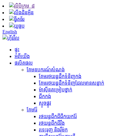
English
ផ្ទះ
អំពីយើង
ផលិតផល
គែមឧបករណ៍សំណង់
គែម​រថយន្ត​ដឹក​ទំនិញ​កង់
គែមរថយន្តដឹកទំនិញដែលមានសន្លាក់
ម៉ាស៊ីន​តម្រៀប​ថ្នាក់
ជីក​កង់
ស្ទូចផ្លូវ
គែមរ៉ែ
រថយន្តដឹកដីជីកយករ៉ែ
រថយន្ត​ដឹក​ដី​រឹង
រទេះរុញ និងរ៉ឺម៉ក