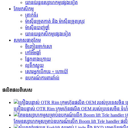
យានយន្តឧស្សាហកម្មផ្សេងទៀត
គែមកសិកម្ម
ត្រាក់ទ័រ
ម៉ាស៊ីនច្រូតកាត់ និង ម៉ាស៊ីនច្រូតស្រូវ
ម៉ាស៊ីនបាញ់ថ្នាំ
យានយន្តកសិកម្មផ្សេងទៀត
សមាសធាតុ​គែម
ចិញ្ចៀនចាក់សោ
កៅអីអង្កាំ
ផ្នែកខាងក្រោយ
លូទឹកស្អុយ
សោរអ្នកបើកបរ + ហោប៉ៅ
ឧបករណ៍ការពារវ៉ាល់
ផលិតផលពិសេស
គ្រឿងបន្លាស់ OTR Rim ក្រុមហ៊ុនផលិត OEM របស់ប្រទេសចិន ទំហំ 2
គែមឧស្សាហកម្មសម្រាប់ឧបករណ៍លើក Boom lift Tele handler ផលិ