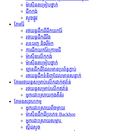
ម៉ាស៊ីន​តម្រៀប​ថ្នាក់
ជីក​កង់
ស្ទូចផ្លូវ
គែមរ៉ែ
រថយន្តដឹកដីជីកយករ៉ែ
រថយន្ត​ដឹក​ដី​រឹង
រទេះរុញ និងរ៉ឺម៉ក
ការជីកយករ៉ែក្រោមដី
ម៉ាស៊ីន​លើក​កង់
ម៉ាស៊ីន​តម្រៀប​ថ្នាក់
ឡានដឹកដីដែលមានប្រព័ន្ធភ្ជាប់
រថយន្ត​ដឹក​ទំនិញ​ដែល​មាន​សន្លាក់​
គែមរថយន្តសម្រាប់លើកដាក់ឥវ៉ាន់
រថយន្ត​សម្រាប់​លើក​ឥវ៉ាន់
អ្នកដោះស្រាយកុងតឺន័រ
គែមឧស្សាហកម្ម
អ្នកដោះស្រាយពីចម្ងាយ
ម៉ាស៊ីន​ដឹក​ដី​ប្រភេទ Backhoe
អ្នកដោះស្រាយសម្ភារៈ
ស្គីដស្ទូច