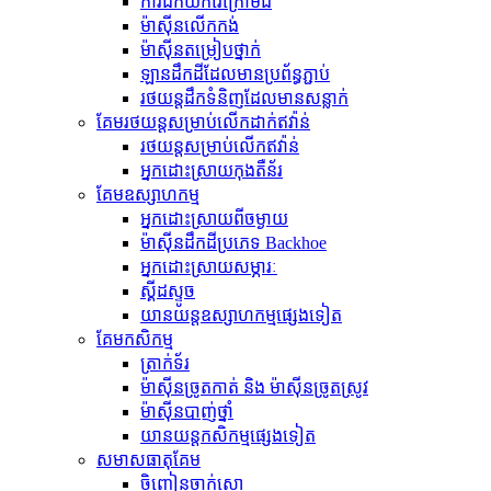
ការជីកយករ៉ែក្រោមដី
ម៉ាស៊ីន​លើក​កង់
ម៉ាស៊ីន​តម្រៀប​ថ្នាក់
ឡានដឹកដីដែលមានប្រព័ន្ធភ្ជាប់
រថយន្ត​ដឹក​ទំនិញ​ដែល​មាន​សន្លាក់​
គែមរថយន្តសម្រាប់លើកដាក់ឥវ៉ាន់
រថយន្ត​សម្រាប់​លើក​ឥវ៉ាន់
អ្នកដោះស្រាយកុងតឺន័រ
គែមឧស្សាហកម្ម
អ្នកដោះស្រាយពីចម្ងាយ
ម៉ាស៊ីន​ដឹក​ដី​ប្រភេទ Backhoe
អ្នកដោះស្រាយសម្ភារៈ
ស្គីដស្ទូច
យានយន្តឧស្សាហកម្មផ្សេងទៀត
គែមកសិកម្ម
ត្រាក់ទ័រ
ម៉ាស៊ីនច្រូតកាត់ និង ម៉ាស៊ីនច្រូតស្រូវ
ម៉ាស៊ីនបាញ់ថ្នាំ
យានយន្តកសិកម្មផ្សេងទៀត
សមាសធាតុ​គែម
ចិញ្ចៀនចាក់សោ