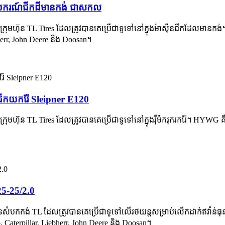
ឧបករណ៍ជីកដីមានកង់ ជាសកល
ីក្រុមហ៊ុន TL Tires ដែលត្រូវបានគេប្រើជាទូទៅនៅក្នុងម៉ាស៊ីនជីកដែលមានក
herr, John Deere និង Doosan។
ប់ជីកយករ៉ែ Sleipner E120
្រុមហ៊ុន TL Tires ដែលត្រូវបានគេប្រើជាទូទៅនៅក្នុងរ៉ឺម៉ករុករករ៉ែ។ HYWG គ
.25-25/2.0
ៃសំបកកង់ TL ដែលត្រូវបានគេប្រើជាទូទៅលើរថយន្តសម្រាប់លើកដាក់ឥវ៉ាន់ធុនធ្ង
aterpillar, Liebherr, John Deere និង Doosan។