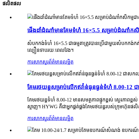
ផលិតផល
ផើងដាំដំណាំ​មាន​គែម​ទំហំ 16×5.5 សម្រាប់​ដំណាំ​កស
សំបកកង់ទំហំ 16×5.5 ជាធម្មតាត្រូវបានប្រើជាមួយសំបកកង់កសិក
ល្បឿនទាបរយៈពេលវែង។
ការសាកសួរ
ព័ត៌មានលម្អិត
គែម​រថយន្ត​សម្រាប់​លើក​ឥវ៉ាន់​ធុនធ្ងន់​ទំហំ 8.00-12
គែម​រថយន្ត​ទំហំ 8.00-12 មាន​សមត្ថភាព​ផ្ទុក​ខ្ពស់ ស្ថេរភាព​ខ្ពស់ ន
ស្មាញ។ HYWG គឺជា​អ្នកផ្គត់ផ្គង់​គែម​រថយន្ត​របស់​ក្រុមហ៊ុន
ការសាកសួរ
ព័ត៌មានលម្អិត