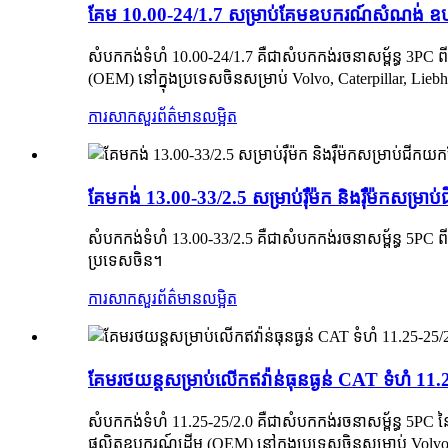
គែម 10.00-24/1.7 សម្រាប់គែមឧបករណ៍សំណង់ 
សំបកកង់ទំហំ 10.00-24/1.7 គឺជាសំបកកង់រចនាសម្ព័ន្ធ 3PC ព
(OEM) នៅក្នុងប្រទេសចិនសម្រាប់ Volvo, Caterpillar, Lieb
ការសាកសួរ
ព័ត៌មានលម្អិត
គែមកង់ 13.00-33/2.5 សម្រាប់រ៉ឺម៉ក និងរ៉ឺម៉កសម្រា
សំបកកង់ទំហំ 13.00-33/2.5 គឺជាសំបកកង់រចនាសម្ព័ន្ធ 5PC ពីក
ប្រទេសចិន។
ការសាកសួរ
ព័ត៌មានលម្អិត
គែម​រថយន្ត​សម្រាប់​លើក​ឥវ៉ាន់​ធុន​ធ្ងន់ CAT ទំហំ 11
សំបកកង់ទំហំ 11.25-25/2.0 គឺជាសំបកកង់រចនាសម្ព័ន្ធ 5PC ន
ផលិតឧបករណ៍ដើម (OEM) នៅក្នុងប្រទេសចិនសម្រាប់ Volvo, C