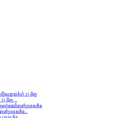
5 អ៊ីញ ...
តនៅប្រទេសចិន...