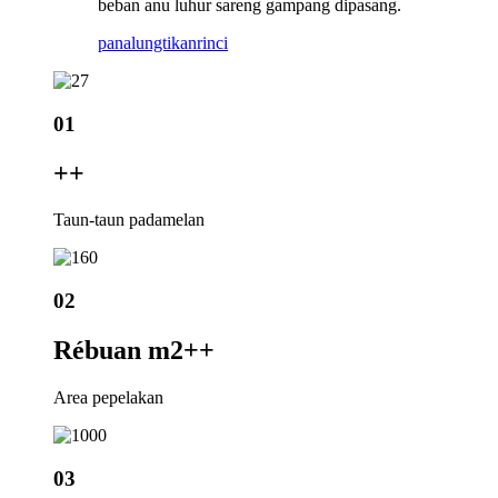
beban anu luhur sareng gampang dipasang.
panalungtikan
rinci
01
+
+
Taun-taun padamelan
02
Rébuan m2+
+
Area pepelakan
03