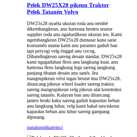
Pelek DW25X28 pikeun Traktor
Pelek Tatanén Volvo
DW25x28 nyaéta ukuran roda anu nembé
dikembangkeun, anu hartosna henteu seueur
supplier roda anu ngahasilkeun ukuran ieu. Kami
ngembangkeun DW25x28 dumasar kana sarat
konsumén utama kami anu parantos gaduh ban
tapi peryogi velg énggal anu cocog.
Dibandingkeun sareng desain standar, DW25x28
kami ngagaduhan flens anu langkung kuat, anu
hartosna flens langkung lega sareng langkung
panjang tibatan desain anu sanés. Ieu
mangrupikeun vérsi tugas beurat tina DW25x28,
dirancang pikeun wheel loader sareng traktor,
sareng mangrupikeun velg pikeun alat konstruksi
sareng tatanén. Kalayan ban anu dirancang
janten beuki kaku sareng gaduh kapasitas beban
anu langkung luhur, velg kami bakal nawiskeun
kapasitas beban anu luhur sareng gampang
dipasang.
panalungtikan
rinci