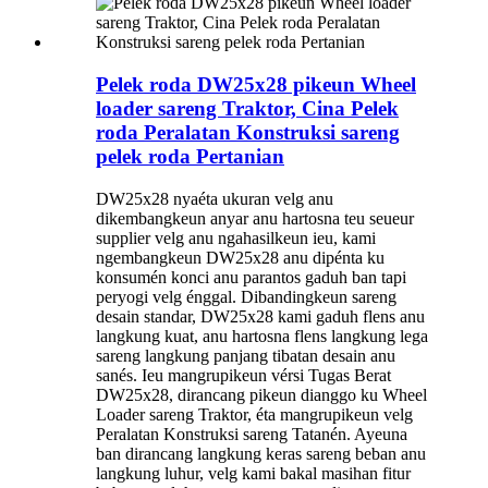
Pelek roda DW25x28 pikeun Wheel
loader sareng Traktor, Cina Pelek
roda Peralatan Konstruksi sareng
pelek roda Pertanian
DW25x28 nyaéta ukuran velg anu
dikembangkeun anyar anu hartosna teu seueur
supplier velg anu ngahasilkeun ieu, kami
ngembangkeun DW25x28 anu dipénta ku
konsumén konci anu parantos gaduh ban tapi
peryogi velg énggal. Dibandingkeun sareng
desain standar, DW25x28 kami gaduh flens anu
langkung kuat, anu hartosna flens langkung lega
sareng langkung panjang tibatan desain anu
sanés. Ieu mangrupikeun vérsi Tugas Berat
DW25x28, dirancang pikeun dianggo ku Wheel
Loader sareng Traktor, éta mangrupikeun velg
Peralatan Konstruksi sareng Tatanén. Ayeuna
ban dirancang langkung keras sareng beban anu
langkung luhur, velg kami bakal masihan fitur