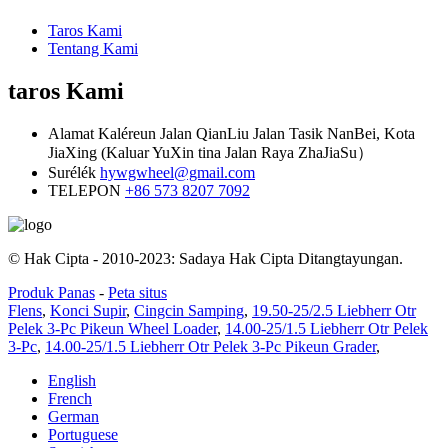
Taros Kami
Tentang Kami
taros Kami
Alamat
Kaléreun Jalan QianLiu Jalan Tasik NanBei, Kota
JiaXing (Kaluar YuXin tina Jalan Raya ZhaJiaSu）
Surélék
hywgwheel@gmail.com
TELEPON
+86 573 8207 7092
© Hak Cipta - 2010-2023: Sadaya Hak Cipta Ditangtayungan.
Produk Panas
-
Peta situs
Flens
,
Konci Supir
,
Cingcin Samping
,
19.50-25/2.5 Liebherr Otr
Pelek 3-Pc Pikeun Wheel Loader
,
14.00-25/1.5 Liebherr Otr Pelek
3-Pc
,
14.00-25/1.5 Liebherr Otr Pelek 3-Pc Pikeun Grader
,
English
French
German
Portuguese