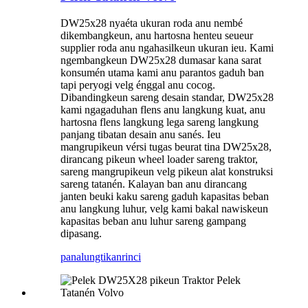
DW25x28 nyaéta ukuran roda anu nembé
dikembangkeun, anu hartosna henteu seueur
supplier roda anu ngahasilkeun ukuran ieu. Kami
ngembangkeun DW25x28 dumasar kana sarat
konsumén utama kami anu parantos gaduh ban
tapi peryogi velg énggal anu cocog.
Dibandingkeun sareng desain standar, DW25x28
kami ngagaduhan flens anu langkung kuat, anu
hartosna flens langkung lega sareng langkung
panjang tibatan desain anu sanés. Ieu
mangrupikeun vérsi tugas beurat tina DW25x28,
dirancang pikeun wheel loader sareng traktor,
sareng mangrupikeun velg pikeun alat konstruksi
sareng tatanén. Kalayan ban anu dirancang
janten beuki kaku sareng gaduh kapasitas beban
anu langkung luhur, velg kami bakal nawiskeun
kapasitas beban anu luhur sareng gampang
dipasang.
panalungtikan
rinci