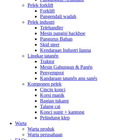
Pelek forklift
Forklift
Pangendali wadah
Pelek industri
Telehandler
Mesin pangisi backhoe
Pangurus Bahan
Skid steer
Kendaraan Industri lianna
Lingkar tatanén
Traktor
Mesin Gabungan & Panén
Penyemprot
Kandaraan tatanén anu sanés
Komponen pelek
Cincin konci
Korsi manik
Bagian tukang
Talang cai
Konci supir + kantong
Pelindung klep
Warta
Warta produk
Warta perusahaan