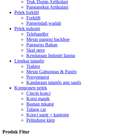
Truk Dump Artikulasi
Pangangkut Artikulasi
Pelek forklift
Forklift
Pangendali wadah
Pelek industri
Telehandler
Mesin pangisi backhoe
Pangurus Bahan
Skid steer
Kendaraan Industri lianna
Lingkar tatanén
Traktor
Mesin Gabungan & Panén
Penyemprot
Kandaraan tatanén anu sanés
Komponen pelek
Cincin konci
Korsi manik
Bagian tukang
Talang cai
Konci supir + kantong
Pelindung klep
Produk Fitur