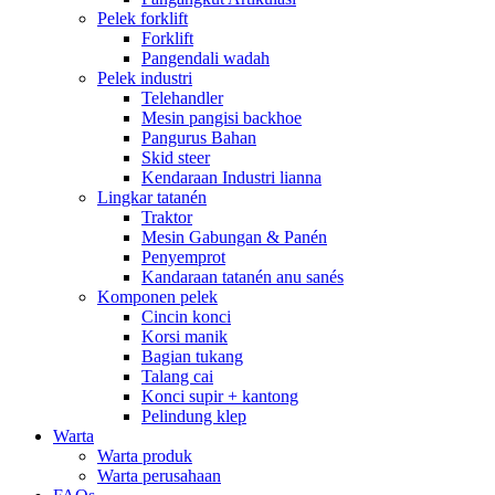
Pelek forklift
Forklift
Pangendali wadah
Pelek industri
Telehandler
Mesin pangisi backhoe
Pangurus Bahan
Skid steer
Kendaraan Industri lianna
Lingkar tatanén
Traktor
Mesin Gabungan & Panén
Penyemprot
Kandaraan tatanén anu sanés
Komponen pelek
Cincin konci
Korsi manik
Bagian tukang
Talang cai
Konci supir + kantong
Pelindung klep
Warta
Warta produk
Warta perusahaan