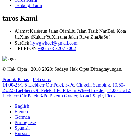
Tentang Kami
taros Kami
Alamat
Kaléreun Jalan QianLiu Jalan Tasik NanBei, Kota
JiaXing (Kaluar YuXin tina Jalan Raya ZhaJiaSu）
Surélék
hywgwheel@gmail.com
TELEPON
+86 573 8207 7092
© Hak Cipta - 2010-2023: Sadaya Hak Cipta Ditangtayungan.
Produk Panas
-
Peta situs
14.00-25/1.5 Liebherr Otr Pelek 3-Pc
,
Cingcin Samping
,
19.50-
25/2.5 Liebherr Otr Pelek 3-Pc Pikeun Wheel Loader
,
14.00-25/1.5
Liebherr Otr Pelek 3-Pc Pikeun Grader
,
Konci Supir
,
Flens
,
English
French
German
Portuguese
Spanish
Russian