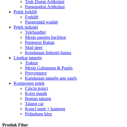
Truk Dump Artikulasi
Pangangkut Artikulasi
Pelek forklift
Forklift
Pangendali wadah
Pelek industri
Telehandler
Mesin pangisi backhoe
Pangurus Bahan
Skid steer
Kendaraan Industri lianna
Lingkar tatanén
Traktor
Mesin Gabungan & Panén
Penyemprot
Kandaraan tatanén anu sanés
Komponen pelek
Cincin konci
Korsi manik
Bagian tukang
Talang cai
Konci supir + kantong
Pelindung klep
Produk Fitur