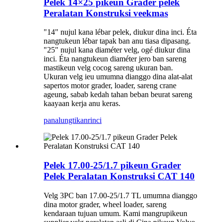
Pelek 14×25 pikeun Grader pelek
Peralatan Konstruksi veekmas
"14" nujul kana lébar pelek, diukur dina inci. Éta
nangtukeun lébar tapak ban anu tiasa dipasang.
"25" nujul kana diaméter velg, ogé diukur dina
inci. Éta nangtukeun diaméter jero ban sareng
mastikeun velg cocog sareng ukuran ban.
Ukuran velg ieu umumna dianggo dina alat-alat
sapertos motor grader, loader, sareng crane
ageung, sabab kedah tahan beban beurat sareng
kaayaan kerja anu keras.
panalungtikan
rinci
Pelek 17.00-25/1.7 pikeun Grader
Pelek Peralatan Konstruksi CAT 140
Velg 3PC ban 17.00-25/1.7 TL umumna dianggo
dina motor grader, wheel loader, sareng
kendaraan tujuan umum. Kami mangrupikeun