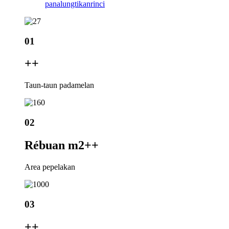
panalungtikan
rinci
01
+
+
Taun-taun padamelan
02
Rébuan m2+
+
Area pepelakan
03
+
+