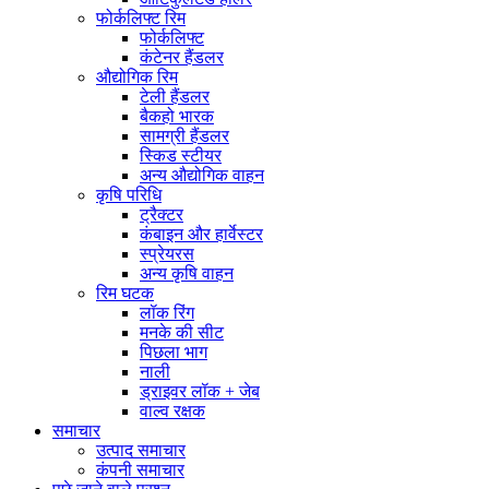
फोर्कलिफ्ट रिम
फोर्कलिफ्ट
कंटेनर हैंडलर
औद्योगिक रिम
टेली हैंडलर
बैकहो भारक
सामग्री हैंडलर
स्किड स्टीयर
अन्य औद्योगिक वाहन
कृषि परिधि
ट्रैक्टर
कंबाइन और हार्वेस्टर
स्प्रेयरस
अन्य कृषि वाहन
रिम घटक
लॉक रिंग
मनके की सीट
पिछला भाग
नाली
ड्राइवर लॉक + जेब
वाल्व रक्षक
समाचार
उत्पाद समाचार
कंपनी समाचार