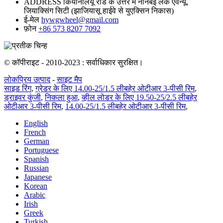
ADDRESS
कियानलियू रोड के उत्तर में नानबेई लेक एवेन्यू,
जियाक्सिंग सिटी (झाजियासू हाईवे से युएक्सिन निकास)
ई-मेल
hywgwheel@gmail.com
फ़ोन
+86 573 8207 7092
© कॉपीराइट - 2010-2023 : सर्वाधिकार सुरक्षित।
लोकप्रिय उत्पाद
-
साइट मैप
साइड रिंग
,
ग्रेडर के लिए 14.00-25/1.5 लीबहेर ओटीआर 3-पीसी रिम
,
ड्राइवर कुंजी
,
निकला हुआ
,
व्हील लोडर के लिए 19.50-25/2.5 लीबहेर
ओटीआर 3-पीसी रिम
,
14.00-25/1.5 लीबहेर ओटीआर 3-पीसी रिम
,
English
French
German
Portuguese
Spanish
Russian
Japanese
Korean
Arabic
Irish
Greek
Turkish