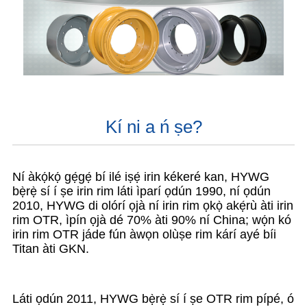
Kí ni a ń ṣe?
Ní àkọ́kọ́ gẹ́gẹ́ bí ilé iṣẹ́ irin kékeré kan, HYWG
bẹ̀rẹ̀ sí í ṣe irin rim láti ìparí ọdún 1990, ní ọdún
2010, HYWG di olórí ọjà ní irin rim ọkọ̀ akẹ́rù àti irin
rim OTR, ìpín ọjà dé 70% àti 90% ní China; wọ́n kó
irin rim OTR jáde fún àwọn olùṣe rim kárí ayé bíi
Titan àti GKN.
Láti ọdún 2011, HYWG bẹ̀rẹ̀ sí í ṣe OTR rim pípé, ó