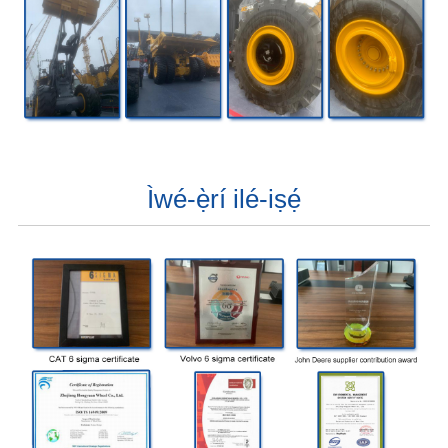
Ìwé-ẹ̀rí ilé-iṣẹ́