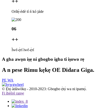
+
+
Orílẹ̀-èdè tí ń kó jáde
06
+
+
Ìwé-ẹ̀rí ìwé-ẹ̀rí
A gba awọn iṣẹ ni gbogbo igba ti iṣowo rẹ
A n pese Rimu kẹkẹ OE Didara Giga.
PE WA
© Ẹ̀tọ́ àdáwòkọ - 2010-2023: Gbogbo ẹ̀tọ́ wa ni ipamọ́.
Fi ìbéèrè ranṣẹ