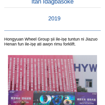
Ìtàn Ìdàgbàsókè
2019
Hongyuan Wheel Group ṣii ile-iṣẹ tuntun ni Jiazuo
Henan fun ile-iṣẹ ati awọn rimu forklift.