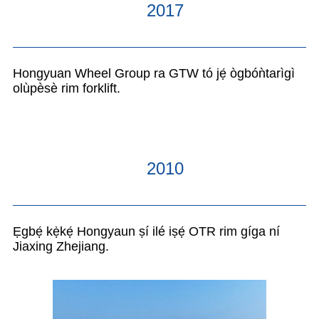
2017
Hongyuan Wheel Group ra GTW tó jẹ́ ògbóǹtarìgì
olùpèsè rim forklift.
2010
Ẹgbẹ́ kẹ̀kẹ́ Hongyaun ṣí ilé iṣẹ́ OTR rim gíga ní
Jiaxing Zhejiang.