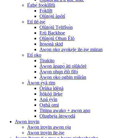
Ẹ̀gbẹ́ fọ́ọ̀kìlìfù
Fọ́klíft
Olùtọ́jú àpótí
Etí ilé-iṣẹ́
Olùtọ́jú Tẹlifíṣọ̀n
Ẹrù Backhoe
Olùtọ́jú Ohun Èlò
Ìtọ́sọ́nà skid
Awọn ọkọ ayọkẹlẹ ile-iṣẹ miiran
Etí oko
Tirakito
Àwọn àpapọ̀ àti olùkórè
Àwọn ohun èlò fífọ́
Àwọn ọkọ̀ ogbin mìíràn
Àwọn ẹ̀yà rim
Òrùka ìdènà
Ìjókòó ìlẹ̀kẹ̀
Apá ẹ̀yìn
Ọgbà omi
Titiipa awakọ + awọn apo
Olugbeja àtọwọdá
Awọn iroyin
Awọn iroyin awọn ọja
Awọn iroyin ile-iṣẹ