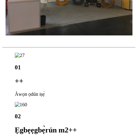
01
+
+
Àwọn ọdún iṣẹ́
02
Ẹgbẹẹgbẹ̀rún m2+
+