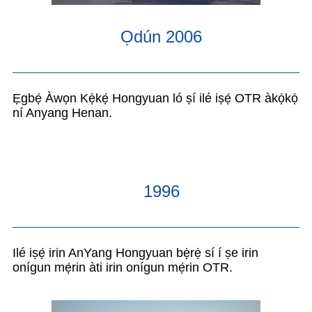
Ọdún 2006
Ẹgbẹ́ Àwọn Kẹ̀kẹ́ Hongyuan ló ṣí ilé iṣẹ́ OTR àkọ́kọ́
ní Anyang Henan.
1996
Ilé iṣẹ́ irin AnYang Hongyuan bẹ̀rẹ̀ sí í ṣe irin
onígun mẹ́rin àti irin onígun mẹ́rin OTR.