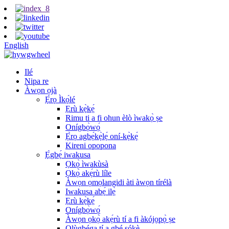
English
Ilé
Nipa re
Àwọn ọjà
Ẹ̀rọ Ìkọ́lé
Ẹrù kẹ̀kẹ́
Rimu ti a fi ohun èlò ìwakọ̀ ṣe
Onígbọ̀wọ́
Ẹ̀rọ agbẹ́kẹ̀lẹ́ oní-kẹ̀kẹ́
Kireni opopona
Ẹ̀gbẹ́ iwakusa
Ọkọ̀ ìwakùsà
Ọkọ̀ akẹ́rù líle
Àwọn ọmọlangidi àti àwọn tírélà
Iwakusa abẹ́ ilẹ̀
Ẹrù kẹ̀kẹ́
Onígbọ̀wọ́
Àwọn ọkọ̀ akẹ́rù tí a fi àkójọpọ̀ ṣe
Olùgbéga tí a gbé sókè