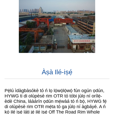
Àṣà Ilé-iṣẹ́
Pẹ̀lú ìdàgbàsókè tó ń lọ lọ́wọ́lọ́wọ́ fún ogún ọdún,
HYWG ti di olùpèsè rim OTR tó tóbi jùlọ ní orílẹ̀-
èdè China, láàárín ọdún mẹ́wàá tó ń bọ̀, HYWG fẹ́
di olùpèsè rim OTR mẹ́ta tó ga jùlọ ní àgbáyé. A ń
kọ́ ilé iṣẹ́ láti jẹ́ ilé iṣẹ́ Off The Road Rim Whole