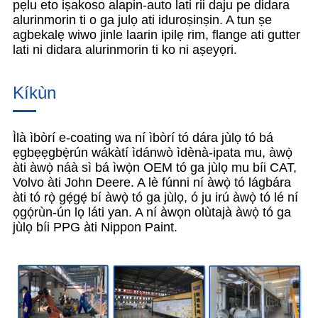
pẹlu eto iṣakoso alapin-auto lati rii daju pe didara
alurinmorin ti o ga julọ ati iduroṣinṣin. A tun ṣe
agbekalẹ wiwo jinle laarin ipilẹ rim, flange ati gutter
lati ni didara alurinmorin ti ko ni aṣeyọri.
Kíkùn
Ìlà ìbòrí e-coating wa ní ìbòrí tó dára jùlọ tó bá
ẹgbẹẹgbẹ̀rún wákàtí ìdánwò ìdènà-ipata mu, àwọ̀
àti àwọ̀ náà sì bá ìwọ̀n OEM tó ga jùlọ mu bíi CAT,
Volvo àti John Deere. A lè fúnni ní àwọ̀ tó lágbára
àti tó rọ̀ gẹ́gẹ́ bí àwọ̀ tó ga jùlọ, ó ju irú àwọ̀ tó lé ní
ọgọ́rùn-ún lọ láti yan. A ní àwọn olùtajà àwọ̀ tó ga
jùlọ bíi PPG àti Nippon Paint.