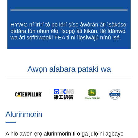
HYWG ní ìrírí tó pọ̀ lórí ṣíṣe àwòrán àti ìṣàkóso
dídára fún ohun èlò, ìsopọ̀ àti kíkùn. Ilé ìdánwò
wa àti sọ́fítíwọ́ọ̀kì FEA ti ní ìlọsíwájú nínú iṣẹ́.
Awọn alabara pataki wa
Alurinmorin
A nlo awọn ẹrọ alurinmorin ti o ga julọ ni agbaye