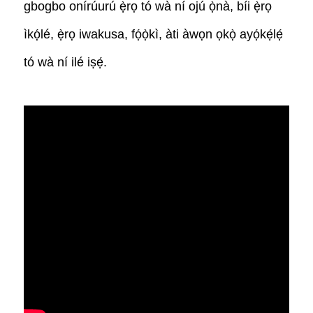
gbogbo onírúurú ẹ̀rọ tó wà ní ojú ọ̀nà, bíi ẹ̀rọ
ìkọ́lé, ẹ̀rọ iwakusa, fọ́ọ̀kì, àti àwọn ọkọ̀ ayọ́kẹ́lẹ́
tó wà ní ilé iṣẹ́.