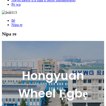
Awọn ibeere ti a maa n beere nigbagbogbo
Pe wa
Ilé
Nipa re
Nipa re
Hongyuan
Wheel Ẹgbẹ