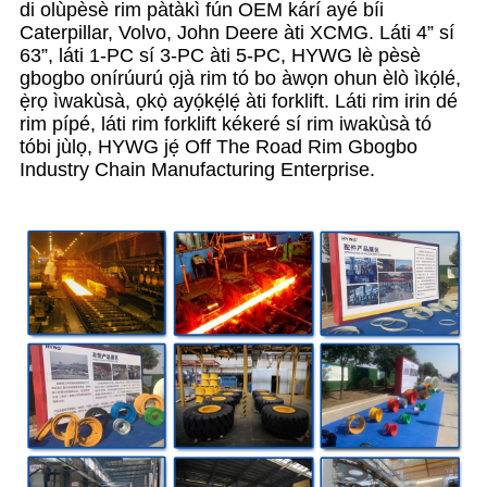
di olùpèsè rim pàtàkì fún OEM kárí ayé bíi
Caterpillar, Volvo, John Deere àti XCMG. Láti 4” sí
63”, láti 1-PC sí 3-PC àti 5-PC, HYWG lè pèsè
gbogbo onírúurú ọjà rim tó bo àwọn ohun èlò ìkọ́lé,
ẹ̀rọ ìwakùsà, ọkọ̀ ayọ́kẹ́lẹ́ àti forklift. Láti rim irin dé
rim pípé, láti rim forklift kékeré sí rim iwakùsà tó
tóbi jùlọ, HYWG jẹ́ Off The Road Rim Gbogbo
Industry Chain Manufacturing Enterprise.