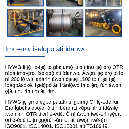
Imọ-ẹrọ, iṣelọpọ ati idanwo
HYWG ti jẹ́ ilé-iṣẹ́ tó gbajúmọ̀ jùlọ nínú iṣẹ́ ẹ̀rọ OTR
nípa ìmọ̀-ẹ̀rọ, ìṣelọ́pọ́ àti ìdánwò. Àwọn iṣẹ́ ẹ̀rọ tó lé
ní 200 ló wà láàárín àwọn òṣìṣẹ́ 1100 tó ń ṣe iṣẹ́
ìdàgbàsókè, ìṣelọ́pọ́ àti ìrànlọ́wọ́ ìmọ̀-ẹ̀rọ fún àwọn
ọjà irin, irin rim àti rim.
HYWG jẹ́ ọmọ ẹgbẹ́ pàtàkì ti Ìgbìmọ̀ Orílẹ̀-èdè fún
Ẹ̀rọ Ìgbékalẹ̀ Ayé, ó ti ń bẹ̀rẹ̀ àti kópa nínú ìdásílẹ̀
ìwọ̀n irin OTR ti orílẹ̀-èdè. Ó ní àwọn ìwé-ẹ̀rí ìṣẹ̀dá
orílẹ̀-èdè tó ju ọgọ́rùn-ún lọ, àti àwọn ìwé-ẹ̀rí
ISO9001, ISO14001, ISO18001 àti TS16949.