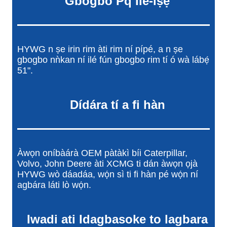
Gbogbo Pq Ile-iṣẹ
HYWG n ṣe irin rim àti rim ní pípé, a n ṣe
gbogbo nǹkan ní ilé fún gbogbo rim tí ó wà lábẹ́
51".
Dídára tí a fi hàn
Àwọn oníbàárà OEM pàtàkì bíi Caterpillar,
Volvo, John Deere àti XCMG ti dán àwọn ọjà
HYWG wò dáadáa, wọ́n sì ti fi hàn pé wọ́n ní
agbára láti lò wọ́n.
Iwadi ati Idagbasoke to lagbara