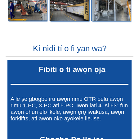
Kí nìdí tí o fi yan wa?
F
ibiti o ti awọn ọja
A le ṣe gbogbo iru awọn rimu OTR pẹlu awọn
rimu 1-PC, 3-PC ati 5-PC. Iwọn lati 4” si 63” fun
awọn ohun elo ikole, awọn ẹrọ iwakusa, awọn
forklifts, ati awọn ọkọ ayọkẹlẹ ile-iṣẹ.