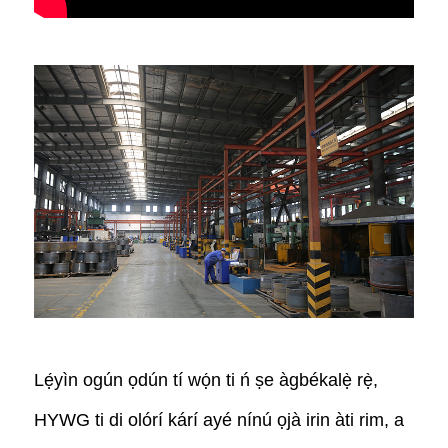
Lẹ́yìn ogún ọdún tí wọ́n ti ń ṣe àgbékalẹ̀ rẹ̀,
HYWG ti di olórí kárí ayé nínú ọjà irin àti rim, a