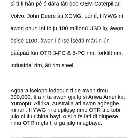
sì ti fi hàn pé ó dára láti ọ̀dọ̀ OEM Caterpillar,
Volvo, John Deere àti XCMG. Lónìí, HYWG ní
àwọn ohun ìní tó ju 100 mílíọ̀nù USD lọ, àwọn
òṣìṣẹ́ 1100, àwọn ilé iṣẹ́ ìṣẹ̀dá márùn-ún
pàápàá fún OTR 3-PC & 5-PC rim, forklift rim,
industrial rim, àti rim steel.
Agbara iṣelọpọ lododun ti de awọn rimu
300,000, ti a n ta awọn ọja lọ si Ariwa Amerika,
Yuroopu, Afirika, Australia ati awọn agbegbe
miiran. HYWG ni olupilẹṣẹ rimu OTR ti o tobi
julọ ni Ilu China bayi, o si n fẹ lati di olupese
rimu OTR mẹta ti o ga julọ ni agbaye.