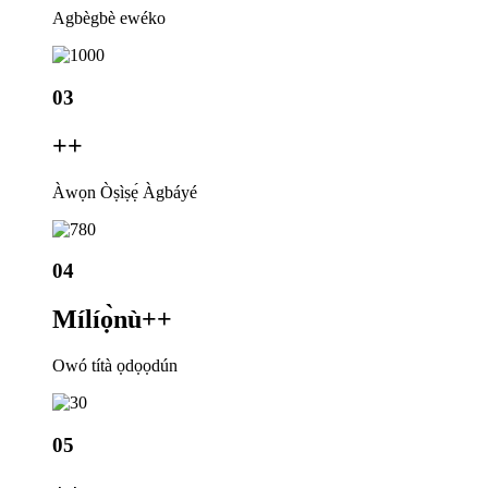
Agbègbè ewéko
03
+
+
Àwọn Òṣìṣẹ́ Àgbáyé
04
Mílíọ̀nù+
+
Owó títà ọdọọdún
05