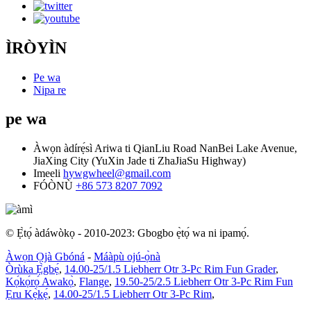
ÌRÒYÌN
Pe wa
Nipa re
pe wa
Àwọn àdírẹ́sì
Ariwa ti QianLiu Road NanBei Lake Avenue,
JiaXing City (YuXin Jade ti ZhaJiaSu Highway)
Imeeli
hywgwheel@gmail.com
FÓÒNÙ
+86 573 8207 7092
© Ẹ̀tọ́ àdáwòkọ - 2010-2023: Gbogbo ẹ̀tọ́ wa ni ipamọ́.
Àwọn Ọjà Gbóná
-
Máàpù ojú-ọ̀nà
Òrùka Ẹ̀gbẹ́
,
14.00-25/1.5 Liebherr Otr 3-Pc Rim Fun Grader
,
Kọ́kọ́rọ́ Awakọ̀
,
Flange
,
19.50-25/2.5 Liebherr Otr 3-Pc Rim Fun
Ẹru Kẹ̀kẹ́
,
14.00-25/1.5 Liebherr Otr 3-Pc Rim
,