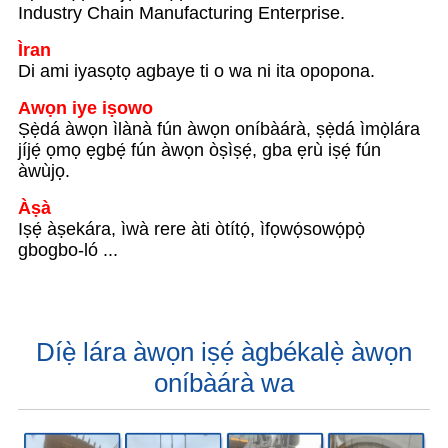
Industry Chain Manufacturing Enterprise.
Ìran
Di ami iyasọtọ agbaye ti o wa ni ita opopona.
Awọn iye iṣowo
Ṣẹ̀dá àwọn ìlànà fún àwọn oníbàárà, ṣẹ̀dá ìmọ̀lára
jíjẹ́ ọmọ ẹgbẹ́ fún àwọn òṣìṣẹ́, gba ẹrù iṣẹ́ fún
àwùjọ.
Àṣà
Iṣẹ́ àṣekára, ìwà rere àti òtítọ́, ìfọwọ́sowọ́pọ̀
gbogbo-ló ...
Díẹ̀ lára ​​àwọn iṣẹ́ àgbékalẹ̀ àwọn
oníbàárà wa