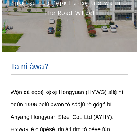
Ile-iṣẹ Iṣelọpọ Pẹpẹ Ile-iṣẹ ti o wa ni Off
The Road Wheel
Ta ni àwa?
Wọ́n dá ẹgbẹ́ kẹ̀kẹ́ Hongyuan (HYWG) sílẹ̀ ní
ọdún 1996 pẹ̀lú àwọn tó ṣáájú rẹ̀ gẹ́gẹ́ bí
Anyang Hongyuan Steel Co., Ltd (AYHY).
HYWG jẹ́ olùpèsè irin àti rim tó péye fún