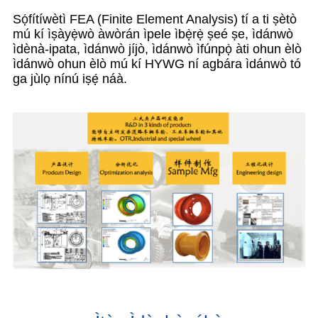
Sọ́fítíwètì FEA (Finite Element Analysis) tí a ti ṣètò
mú kí ìṣàyẹ̀wò àwòrán ìpele ìbẹ̀rẹ̀ ṣeé ṣe, ìdánwò
ìdènà-ipata, ìdánwò jíjò, ìdánwò ìfúnpọ̀ àti ohun èlò
ìdánwò ohun èlò mú kí HYWG ní agbára ìdánwò tó
ga jùlọ nínú iṣẹ́ náà.