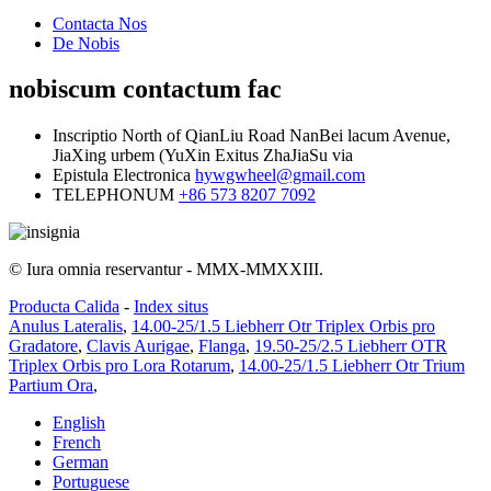
Contacta Nos
De Nobis
nobiscum contactum fac
Inscriptio
North of QianLiu Road NanBei lacum Avenue,
JiaXing urbem (YuXin Exitus ZhaJiaSu via
Epistula Electronica
hywgwheel@gmail.com
TELEPHONUM
+86 573 8207 7092
© Iura omnia reservantur - MMX-MMXXIII.
Producta Calida
-
Index situs
Anulus Lateralis
,
14.00-25/1.5 Liebherr Otr Triplex Orbis pro
Gradatore
,
Clavis Aurigae
,
Flanga
,
19.50-25/2.5 Liebherr OTR
Triplex Orbis pro Lora Rotarum
,
14.00-25/1.5 Liebherr Otr Trium
Partium Ora
,
English
French
German
Portuguese