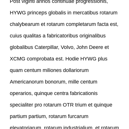
Post viginti annos continuae progressionis,
HYWG princeps globalis in mercatibus rotarum
chalybearum et rotarum completarum facta est,
cuius qualitas a fabricatoribus originalibus
globalibus Caterpillar, Volvo, John Deere et
XCMG comprobata est. Hodie HYWG plus
quam centum miliones dollariorum
Americanorum bonorum, mille centum
operarios, quinque centra fabricationis
specialiter pro rotarum OTR trium et quinque
partium partium, rotarum furcarum
elevatoriarum, rotarum industrialium, et rotarum