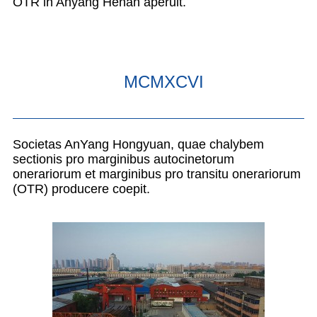
OTR in Anyang Henan aperuit.
MCMXCVI
Societas AnYang Hongyuan, quae chalybem
sectionis pro marginibus autocinetorum
onerariorum et marginibus pro transitu onerariorum
(OTR) producere coepit.