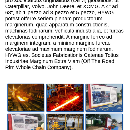
pro societatibus originalibus (OEM) globalibus, ut
Caterpillar, Volvo, John Deere, et XCMG. A 4" ad
63", ab 1-pezzo ad 3-pezzo et 5-pezzo, HYWG
potest offerre seriem plenam productorum
marginerum, quae apparatum constructionis,
machinas fodinarum, vehicula industrialia, et furcas
elevatorias comprehendit. A margine ferreo ad
marginem integram, a minimo margine furcae
elevatoriae ad maximum marginem fodinarum,
HYWG est Societas Fabricationis Catenae Totius
Industriae Marginum Extra Viam (Off The Road
Rim Whole Chain Company).