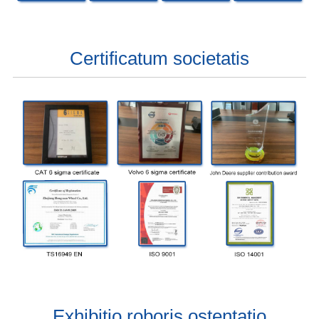
Certificatum societatis
Exhibitio roboris ostentatio