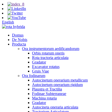
English
Domus
De Nobis
Producta
Ora instrumentorum aedificandorum
Orbis rotarum oneris
Rota tractoria articulata
Gradator
Excavator rotatus
Gruis Viae
Ora fodinarum
Autocinetum onerarium metallicum
Autocinetum onerarium rigidum
Plaustra et Tractilia
Fodinae Subterraneae
Machina rotaria
Gradator
Autocineta oneraria articulata
Tractorium Articulatum