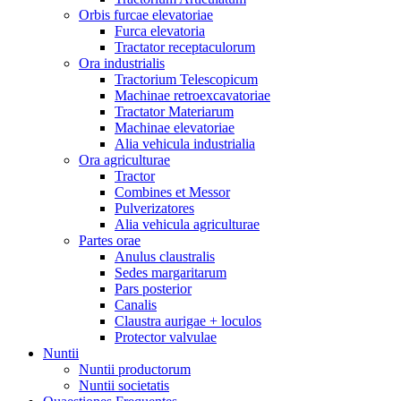
Orbis furcae elevatoriae
Furca elevatoria
Tractator receptaculorum
Ora industrialis
Tractorium Telescopicum
Machinae retroexcavatoriae
Tractator Materiarum
Machinae elevatoriae
Alia vehicula industrialia
Ora agriculturae
Tractor
Combines et Messor
Pulverizatores
Alia vehicula agriculturae
Partes orae
Anulus claustralis
Sedes margaritarum
Pars posterior
Canalis
Claustra aurigae + loculos
Protector valvulae
Nuntii
Nuntii productorum
Nuntii societatis