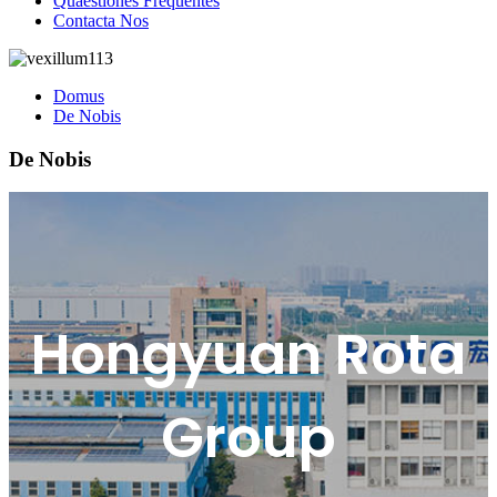
Quaestiones Frequentes
Contacta Nos
Domus
De Nobis
De Nobis
Hongyuan Rota
Group