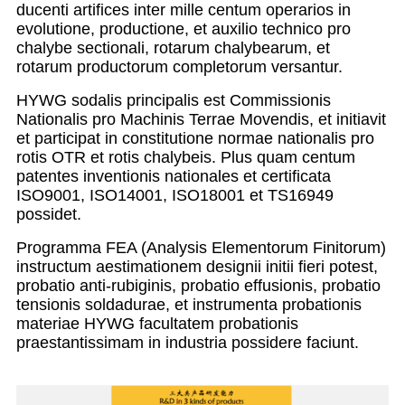
ducenti artifices inter mille centum operarios in
evolutione, productione, et auxilio technico pro
chalybe sectionali, rotarum chalybearum, et
rotarum productorum completorum versantur.
HYWG sodalis principalis est Commissionis
Nationalis pro Machinis Terrae Movendis, et initiavit
et participat in constitutione normae nationalis pro
rotis OTR et rotis chalybeis. Plus quam centum
patentes inventionis nationales et certificata
ISO9001, ISO14001, ISO18001 et TS16949
possidet.
Programma FEA (Analysis Elementorum Finitorum)
instructum aestimationem designii initii fieri potest,
probatio anti-rubiginis, probatio effusionis, probatio
tensionis soldadurae, et instrumenta probationis
materiae HYWG facultatem probationis
praestantissimam in industria possidere faciunt.