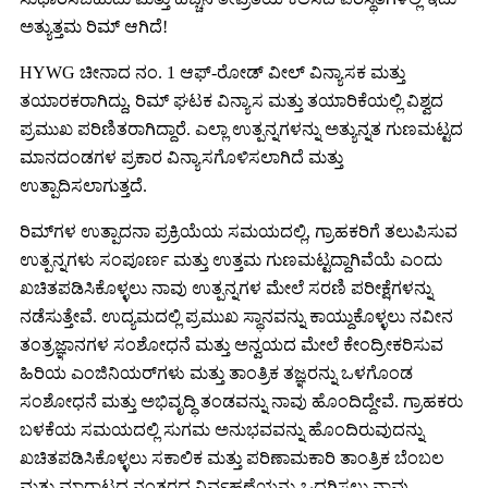
ಅತ್ಯುತ್ತಮ ರಿಮ್ ಆಗಿದೆ!
HYWG ಚೀನಾದ ನಂ. 1 ಆಫ್-ರೋಡ್ ವೀಲ್ ವಿನ್ಯಾಸಕ ಮತ್ತು
ತಯಾರಕರಾಗಿದ್ದು, ರಿಮ್ ಘಟಕ ವಿನ್ಯಾಸ ಮತ್ತು ತಯಾರಿಕೆಯಲ್ಲಿ ವಿಶ್ವದ
ಪ್ರಮುಖ ಪರಿಣಿತರಾಗಿದ್ದಾರೆ. ಎಲ್ಲಾ ಉತ್ಪನ್ನಗಳನ್ನು ಅತ್ಯುನ್ನತ ಗುಣಮಟ್ಟದ
ಮಾನದಂಡಗಳ ಪ್ರಕಾರ ವಿನ್ಯಾಸಗೊಳಿಸಲಾಗಿದೆ ಮತ್ತು
ಉತ್ಪಾದಿಸಲಾಗುತ್ತದೆ.
ರಿಮ್‌ಗಳ ಉತ್ಪಾದನಾ ಪ್ರಕ್ರಿಯೆಯ ಸಮಯದಲ್ಲಿ, ಗ್ರಾಹಕರಿಗೆ ತಲುಪಿಸುವ
ಉತ್ಪನ್ನಗಳು ಸಂಪೂರ್ಣ ಮತ್ತು ಉತ್ತಮ ಗುಣಮಟ್ಟದ್ದಾಗಿವೆಯೆ ಎಂದು
ಖಚಿತಪಡಿಸಿಕೊಳ್ಳಲು ನಾವು ಉತ್ಪನ್ನಗಳ ಮೇಲೆ ಸರಣಿ ಪರೀಕ್ಷೆಗಳನ್ನು
ನಡೆಸುತ್ತೇವೆ. ಉದ್ಯಮದಲ್ಲಿ ಪ್ರಮುಖ ಸ್ಥಾನವನ್ನು ಕಾಯ್ದುಕೊಳ್ಳಲು ನವೀನ
ತಂತ್ರಜ್ಞಾನಗಳ ಸಂಶೋಧನೆ ಮತ್ತು ಅನ್ವಯದ ಮೇಲೆ ಕೇಂದ್ರೀಕರಿಸುವ
ಹಿರಿಯ ಎಂಜಿನಿಯರ್‌ಗಳು ಮತ್ತು ತಾಂತ್ರಿಕ ತಜ್ಞರನ್ನು ಒಳಗೊಂಡ
ಸಂಶೋಧನೆ ಮತ್ತು ಅಭಿವೃದ್ಧಿ ತಂಡವನ್ನು ನಾವು ಹೊಂದಿದ್ದೇವೆ. ಗ್ರಾಹಕರು
ಬಳಕೆಯ ಸಮಯದಲ್ಲಿ ಸುಗಮ ಅನುಭವವನ್ನು ಹೊಂದಿರುವುದನ್ನು
ಖಚಿತಪಡಿಸಿಕೊಳ್ಳಲು ಸಕಾಲಿಕ ಮತ್ತು ಪರಿಣಾಮಕಾರಿ ತಾಂತ್ರಿಕ ಬೆಂಬಲ
ಮತ್ತು ಮಾರಾಟದ ನಂತರದ ನಿರ್ವಹಣೆಯನ್ನು ಒದಗಿಸಲು ನಾವು