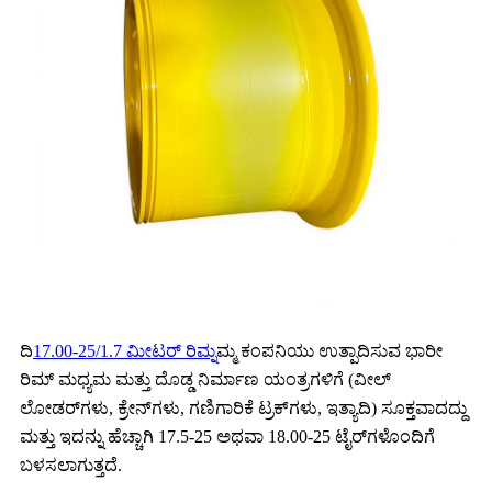
ದಿ
17.00-25/1.7 ಮೀಟರ್ ರಿಮ್
ನಮ್ಮ ಕಂಪನಿಯು ಉತ್ಪಾದಿಸುವ ಭಾರೀ
ರಿಮ್ ಮಧ್ಯಮ ಮತ್ತು ದೊಡ್ಡ ನಿರ್ಮಾಣ ಯಂತ್ರಗಳಿಗೆ (ವೀಲ್
ಲೋಡರ್‌ಗಳು, ಕ್ರೇನ್‌ಗಳು, ಗಣಿಗಾರಿಕೆ ಟ್ರಕ್‌ಗಳು, ಇತ್ಯಾದಿ) ಸೂಕ್ತವಾದದ್ದು
ಮತ್ತು ಇದನ್ನು ಹೆಚ್ಚಾಗಿ 17.5-25 ಅಥವಾ 18.00-25 ಟೈರ್‌ಗಳೊಂದಿಗೆ
ಬಳಸಲಾಗುತ್ತದೆ.