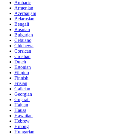
Amharic
Armenian
Azerbaijani
Belarusian
Bengali
Bosnian
Bulgarian
Cebuano
Chichewa
Corsican
Croatian
Dutch
Estonian
Filipino
Finnish
Frisian
Galician
Georgian
Gujarati
Haitian
Hausa
Hawaiian
Hebrew
Hmong
Hungarian