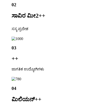
02
ಸಾವಿರ ಮೀ2+
+
ಸಸ್ಯ ಪ್ರದೇಶ
03
+
+
ಜಾಗತಿಕ ಉದ್ಯೋಗಿಗಳು
04
ಮಿಲಿಯನ್+
+