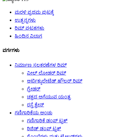
ಮರಳಿ ಪ್ರಥಮ ಪುಟಕ್ಕೆ
ಉತ್ಪನ್ನಗಳು
ರಿಮ್ ಘಟಕಗಳು
ಹಿಂದಿನ ವಿಭಾಗ
ವರ್ಗಗಳು
ನಿರ್ಮಾಣ ಸಲಕರಣೆಗಳ ರಿಮ್
ವೀಲ್ ಲೋಡರ್ ರಿಮ್
ಆರ್ಟಿಕ್ಯುಲೇಟೆಡ್ ಹೌಲರ್ ರಿಮ್
ಗ್ರೇಡರ್
ಚಕ್ರದ ಅಗೆಯುವ ಯಂತ್ರ
ರಸ್ತೆ ಕ್ರೇನ್
ಗಣಿಗಾರಿಕೆಯ ಅಂಚು
ಗಣಿಗಾರಿಕೆ ಡಂಪ್ ಟ್ರಕ್
ರಿಜಿಡ್ ಡಂಪ್ ಟ್ರಕ್
ಗೊಂಬೆಗಳು ಮತ್ತು ಟ್ರೇಲರ್‌ಗಳು