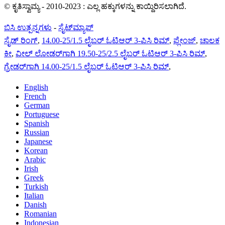
© ಕೃತಿಸ್ವಾಮ್ಯ - 2010-2023 : ಎಲ್ಲ ಹಕ್ಕುಗಳನ್ನು ಕಾಯ್ದಿರಿಸಲಾಗಿದೆ.
ಬಿಸಿ ಉತ್ಪನ್ನಗಳು
-
ಸೈಟ್‌ಮ್ಯಾಪ್
ಸೈಡ್ ರಿಂಗ್
,
14.00-25/1.5 ಲೈಬರ್ ಓಟಿಆರ್ 3-ಪಿಸಿ ರಿಮ್
,
ಫ್ಲೇಂಜ್
,
ಚಾಲಕ
ಕೀ
,
ವೀಲ್ ಲೋಡರ್‌ಗಾಗಿ 19.50-25/2.5 ಲೈಬರ್ ಓಟಿಆರ್ 3-ಪಿಸಿ ರಿಮ್
,
ಗ್ರೇಡರ್‌ಗಾಗಿ 14.00-25/1.5 ಲೈಬರ್ ಓಟಿಆರ್ 3-ಪಿಸಿ ರಿಮ್
,
English
French
German
Portuguese
Spanish
Russian
Japanese
Korean
Arabic
Irish
Greek
Turkish
Italian
Danish
Romanian
Indonesian