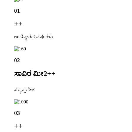
01
+
+
ಉದ್ಯೋಗದ ವರ್ಷಗಳು
02
ಸಾವಿರ ಮೀ2+
+
ಸಸ್ಯ ಪ್ರದೇಶ
03
+
+