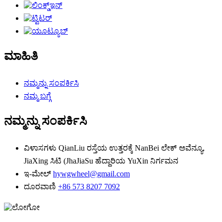
ಮಾಹಿತಿ
ನಮ್ಮನ್ನು ಸಂಪರ್ಕಿಸಿ
ನಮ್ಮ ಬಗ್ಗೆ
ನಮ್ಮನ್ನು ಸಂಪರ್ಕಿಸಿ
ವಿಳಾಸಗಳು
QianLiu ರಸ್ತೆಯ ಉತ್ತರಕ್ಕೆ NanBei ಲೇಕ್ ಅವೆನ್ಯೂ,
JiaXing ಸಿಟಿ (JhaJiaSu ಹೆದ್ದಾರಿಯ YuXin ನಿರ್ಗಮನ
ಇ-ಮೇಲ್
hywgwheel@gmail.com
ದೂರವಾಣಿ
+86 573 8207 7092