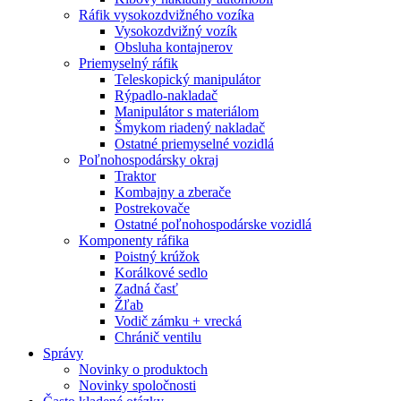
Ráfik vysokozdvižného vozíka
Vysokozdvižný vozík
Obsluha kontajnerov
Priemyselný ráfik
Teleskopický manipulátor
Rýpadlo-nakladač
Manipulátor s materiálom
Šmykom riadený nakladač
Ostatné priemyselné vozidlá
Poľnohospodársky okraj
Traktor
Kombajny a zberače
Postrekovače
Ostatné poľnohospodárske vozidlá
Komponenty ráfika
Poistný krúžok
Korálkové sedlo
Zadná časť
Žľab
Vodič zámku + vrecká
Chránič ventilu
Správy
Novinky o produktoch
Novinky spoločnosti