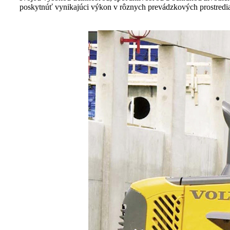
poskytnúť vynikajúci výkon v rôznych prevádzkových prostredi