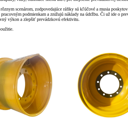
ôznym scenárom, zodpovedajúce ráfiky sú kľúčové a musia poskytovať l
ým pracovným podmienkam a znižujú náklady na údržbu. Či už ide o 
vný výkon a zlepšiť prevádzkovú efektivitu.
oužitie.