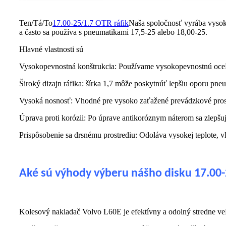
Ten/Tá/To
17.00-25/1.7 OTR ráfik
Naša spoločnosť vyrába vysoko
a často sa používa s pneumatikami 17,5-25 alebo 18,00-25.
Hlavné vlastnosti sú
Vysokopevnostná konštrukcia: Používame vysokopevnostnú oceľ
Široký dizajn ráfika: šírka 1,7 môže poskytnúť lepšiu oporu pneum
Vysoká nosnosť: Vhodné pre vysoko zaťažené prevádzkové prostred
Úprava proti korózii: Po úprave antikoróznym náterom sa zlepšuje
Prispôsobenie sa drsnému prostrediu: Odoláva vysokej teplote, 
Aké sú výhody výberu nášho disku 17.00-
Kolesový nakladač Volvo L60E je efektívny a odolný stredne veľ