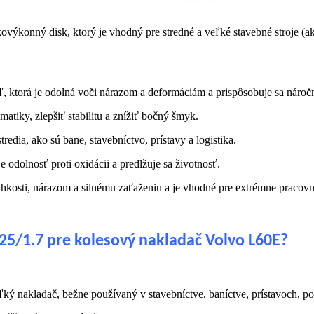
výkonný disk, ktorý je vhodný pre stredné a veľké stavebné stroje (ak
, ktorá je odolná voči nárazom a deformáciám a prispôsobuje sa nár
atiky, zlepšiť stabilitu a znížiť bočný šmyk.
ia, ako sú bane, stavebníctvo, prístavy a logistika.
 odolnosť proti oxidácii a predlžuje sa životnosť.
vlhkosti, nárazom a silnému zaťaženiu a je vhodné pre extrémne praco
25/1.7 pre kolesový nakladač Volvo L60E?
ký nakladač, bežne používaný v stavebníctve, baníctve, prístavoch, p