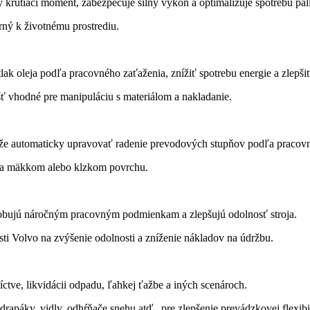
tiaci moment, zabezpečuje silný výkon a optimalizuje spotrebu pal
rný k životnému prostrediu.
k oleja podľa pracovného zaťaženia, znížiť spotrebu energie a zlepšiť 
ášť vhodné pre manipuláciu s materiálom a nakladanie.
e automaticky upravovať radenie prevodových stupňov podľa pracovnýc
u na mäkkom alebo klzkom povrchu.
sobujú náročným pracovným podmienkam a zlepšujú odolnosť stroja.
i Volvo na zvýšenie odolnosti a zníženie nákladov na údržbu.
íctve, likvidácii odpadu, ľahkej ťažbe a iných scenároch.
rapáky, vidly, odhŕňače snehu atď., pre zlepšenie prevádzkovej flexibil