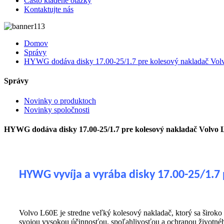
Často kladené otázky
Kontaktujte nás
Domov
Správy
HYWG dodáva disky 17.00-25/1.7 pre kolesový nakladač Vo
Správy
Novinky o produktoch
Novinky spoločnosti
HYWG dodáva disky 17.00-25/1.7 pre kolesový nakladač Volvo
HYWG vyvíja a vyrába disky 17.00-25/1.7
Volvo L60E je stredne veľký kolesový nakladač, ktorý sa široko 
svojou vysokou účinnosťou, spoľahlivosťou a ochranou životnéh