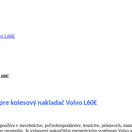
lvo L60E
 L60E
 pre kolesový nakladač Volvo L60E
používa v stavebníctve, poľnohospodárstve, lesníctve, prístavoch, man
o prostredia. Je vybavený pokročilým energetickým systémom Volvo a 