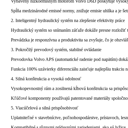
Vybavený nízkoemisným motorom Volvo D6D poskytuje vysoký krú
Spĺňa medzinárodné emisné normy, znižuje emisie uhlíka a je šet
2. Inteligentný hydraulický systém na zlepšenie efektivity práce
Hydraulický systém so snímaním záťaže dokáže presne rozložiť tla
Prevádzka je responzívna a produktivita sa zvyšuje, čo je obzvl
3. Pokročilý prevodový systém, stabilné ovládanie
Prevodovka Volvo APS (automatické radenie pod napätím) dokáž
Funkcia 100% uzávierky diferenciálu zaisťuje najlepšiu trakci
4. Silná konštrukcia a vysoká odolnosť
Vysokopevnostný rám a zosilnená kĺbová konštrukcia sa prispô
Kľúčové komponenty používajú patentované materiály spoločnost
5. Viacúčelová a silná prispôsobivosť
Uplatniteľné v stavebníctve, poľnohospodárstve, prístavoch, lesn
Kompatibilné s rôznymi prídavnými zariadeniami, ako sú lyžice, d