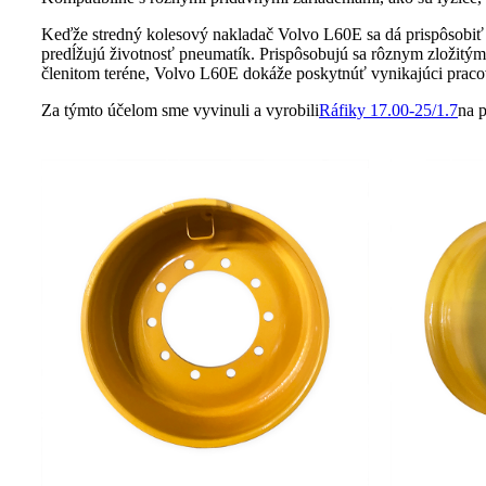
Keďže stredný kolesový nakladač Volvo L60E sa dá prispôsobiť r
predĺžujú životnosť pneumatík. Prispôsobujú sa rôznym zložit
členitom teréne, Volvo L60E dokáže poskytnúť vynikajúci praco
Za týmto účelom sme vyvinuli a vyrobili
Ráfiky 17.00-25/1.7
na p