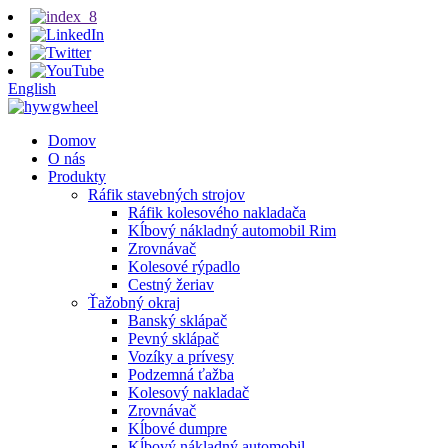
English
Domov
O nás
Produkty
Ráfik stavebných strojov
Ráfik kolesového nakladača
Kĺbový nákladný automobil Rim
Zrovnávač
Kolesové rýpadlo
Cestný žeriav
Ťažobný okraj
Banský sklápač
Pevný sklápač
Vozíky a prívesy
Podzemná ťažba
Kolesový nakladač
Zrovnávač
Kĺbové dumpre
Kĺbový nákladný automobil