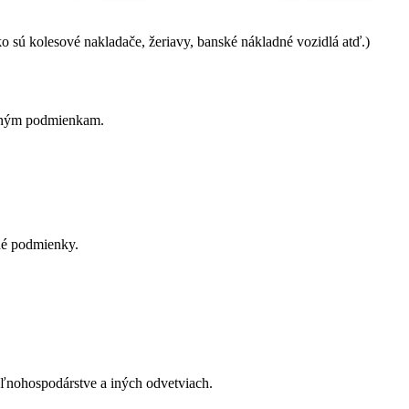
o sú kolesové nakladače, žeriavy, banské nákladné vozidlá atď.)
očným podmienkam.
vné podmienky.
oľnohospodárstve a iných odvetviach.