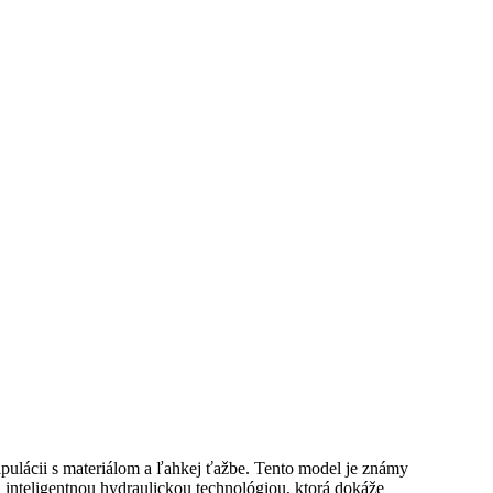
ipulácii s materiálom a ľahkej ťažbe. Tento model je známy
inteligentnou hydraulickou technológiou, ktorá dokáže