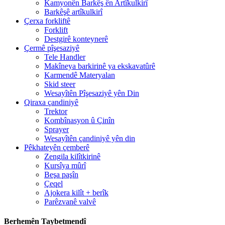
Kamyonên Barkêş ên Artîkulkirî
Barkêşê artîkulkirî
Çerxa forkliftê
Forklift
Destgirê konteynerê
Çermê pîşesaziyê
Tele Handler
Makîneya barkirinê ya ekskavatûrê
Karmendê Materyalan
Skid steer
Wesayîtên Pîşesaziyê yên Din
Qiraxa çandiniyê
Trektor
Kombînasyon û Çinîn
Sprayer
Wesayîtên çandiniyê yên din
Pêkhateyên çemberê
Zengila kilîtkirinê
Kursîya mûrî
Beşa paşîn
Çeqel
Ajokera kilît + berîk
Parêzvanê valvê
Berhemên Taybetmendî