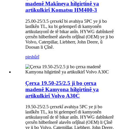
madenê Makîneya hilgirtinê ya
artikulkirî Komatsu HM400-3
25.00-25/3.5 çerxekî bi avahiya 5PC ye ji bo
lastîkên TL, ku bi gelemperî di kamyonên
artikulasyonî de tê bikar anîn. HYWG dabînkerê
çerxên hilberînerê alavên orîjînal (OEM) ye ji bo
Volvo, Caterpillar, Liebherr, John Deere, û
Doosan li Çînê.
pirs
hûrî
Çerxa 19.50-25/2.5 ji bo çerxa
madenê Kamyona hilgirtinê ya
artikulkirî Volvo A30C
19.50-25/2.5 çerxekî avahiya 5PC ye ji bo
lastîkên TL, ku bi gelemperî di kamyonên
artikulasyonî de tê bikar anîn. HYWG dabînkerê
çerxên hilberînerê alavên orîjînal (OEM) li Çînê
ye ji bo Volvo, Caterpillar, Liebherr, John Deere,