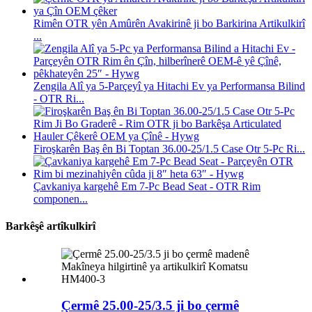
Rimên OTR yên Amûrên Avakirinê ji bo Barkirina Artikulkirî
...
Zengila Alî ya 5-Parçeyî ya Hitachi Ev ya Performansa Bilind
- OTR Ri...
Firoşkarên Baş ên Bi Toptan 36.00-25/1.5 Case Otr 5-Pc Ri...
Çavkaniya kargehê Em 7-Pc Bead Seat - OTR Rim
componen...
Barkêşê artîkulkirî
Çermê 25.00-25/3.5 ji bo çermê