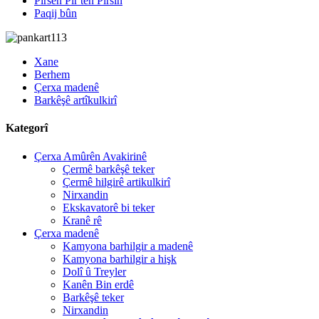
Pirsên Pir tên Pirsîn
Paqij bûn
Xane
Berhem
Çerxa madenê
Barkêşê artîkulkirî
Kategorî
Çerxa Amûrên Avakirinê
Çermê barkêşê teker
Çermê hilgirê artikulkirî
Nirxandin
Ekskavatorê bi teker
Kranê rê
Çerxa madenê
Kamyona barhilgir a madenê
Kamyona barhilgir a hişk
Dolî û Treyler
Kanên Bin erdê
Barkêşê teker
Nirxandin