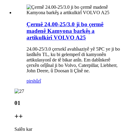
Çermê 24.00-25/3.0 ji bo çermê
madenê Kamyona barkêş a
artikulkirî VOLVO A25
24.00-25/3.0 çerxekî avahîsaziyê yê 5PC ye ji bo
lastîkên TL, ku bi gelemperî di kamyonên
artikulasyonî de tê bikar anîn. Em dabînkerê
çerxên orîjînal ji bo Volvo, Caterpillar, Liebherr,
John Deere, û Doosan li Çînê ne.
pirs
hûrî
01
+
+
Salên kar