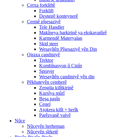
Çerxa forkliftê
Forklift
Destgirê konteynerê
Çermê pîşesaziyê
Tele Handler
Makîneya barkirinê ya ekskavatûrê
Karmendê Materyalan
Skid steer
Wesayîtên Pîşesaziyê yên Din
Qiraxa çandiniyê
Trektor
Kombînasyon û Çinîn
Sprayer
Wesayîtên çandiniyê yên din
Pêkhateyên çemberê
Zengila kilîtkirinê
Kursîya mûrî
Beşa paşîn
Çeqel
Ajokera kilît + berîk
Parêzvanê valvê
Nûçe
Nûçeyên berheman
Nûçeyên şîrketê