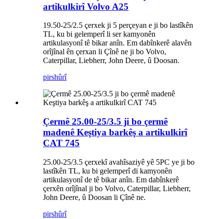
artikulkirî Volvo A25
19.50-25/2.5 çerxek ji 5 perçeyan e ji bo lastîkên
TL, ku bi gelemperî li ser kamyonên
artikulasyonî tê bikar anîn. Em dabînkerê alavên
orîjînal ên çerxan li Çînê ne ji bo Volvo,
Caterpillar, Liebherr, John Deere, û Doosan.
pirs
hûrî
Çermê 25.00-25/3.5 ji bo çermê
madenê Keştiya barkêş a artikulkirî
CAT 745
25.00-25/3.5 çerxekî avahîsaziyê yê 5PC ye ji bo
lastîkên TL, ku bi gelemperî di kamyonên
artikulasyonî de tê bikar anîn. Em dabînkerê
çerxên orîjînal ji bo Volvo, Caterpillar, Liebherr,
John Deere, û Doosan li Çînê ne.
pirs
hûrî