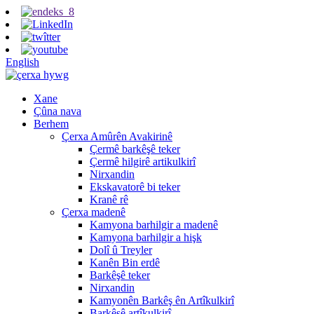
English
Xane
Çûna nava
Berhem
Çerxa Amûrên Avakirinê
Çermê barkêşê teker
Çermê hilgirê artikulkirî
Nirxandin
Ekskavatorê bi teker
Kranê rê
Çerxa madenê
Kamyona barhilgir a madenê
Kamyona barhilgir a hişk
Dolî û Treyler
Kanên Bin erdê
Barkêşê teker
Nirxandin
Kamyonên Barkêş ên Artîkulkirî
Barkêşê artîkulkirî