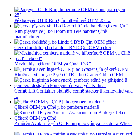
Pêkhateyên OTR Rim Çîn hilberînerê OEM 25″ ...
Rim pîşesaziyê ji bo Boom lift Tele handler Çînê
manufacturer ...
Çerxa forkliftê ji bo Linde û BYD Çîn OEM çêker
Mezinahiya çêkerê OEM ya Çînê ji 33 ″ ...
Rimên alavên înşaetê yên OTR ji bo Grader China OEM ...
Çermê Lift Container bigihêje çermê stacker û konteynirê vala
...
Çêkerê OEM ya Çînê ji bo çembera madenê
Amûrên Avakirinê yên OTR rim ji bo Çîniya Loader a Wheel
...