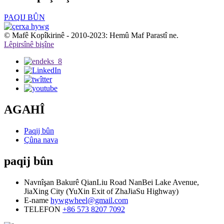
PAQIJ BÛN
© Mafê Kopîkirinê - 2010-2023: Hemû Maf Parastî ne.
Lêpirsînê bişîne
AGAHÎ
Paqij bûn
Çûna nava
paqij bûn
Navnîşan
Bakurê QianLiu Road NanBei Lake Avenue,
JiaXing City (YuXin Exit of ZhaJiaSu Highway)
E-name
hywgwheel@gmail.com
TELEFON
+86 573 8207 7092