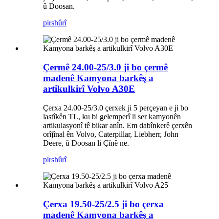
û Doosan.
pirs
hûrî
Çermê 24.00-25/3.0 ji bo çermê
madenê Kamyona barkêş a
artikulkirî Volvo A30E
Çerxa 24.00-25/3.0 çerxek ji 5 perçeyan e ji bo
lastîkên TL, ku bi gelemperî li ser kamyonên
artikulasyonî tê bikar anîn. Em dabînkerê çerxên
orîjînal ên Volvo, Caterpillar, Liebherr, John
Deere, û Doosan li Çînê ne.
pirs
hûrî
Çerxa 19.50-25/2.5 ji bo çerxa
madenê Kamyona barkêş a