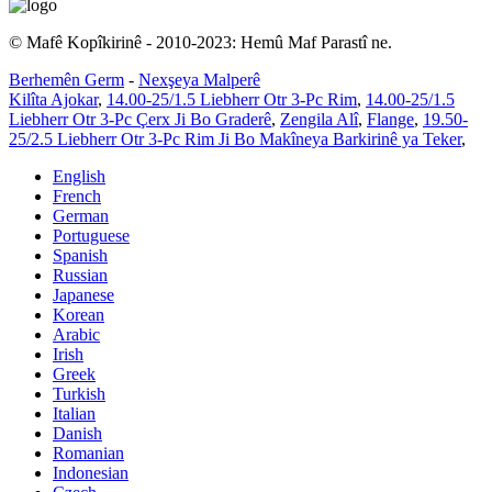
© Mafê Kopîkirinê - 2010-2023: Hemû Maf Parastî ne.
Berhemên Germ
-
Nexşeya Malperê
Kilîta Ajokar
,
14.00-25/1.5 Liebherr Otr 3-Pc Rim
,
14.00-25/1.5
Liebherr Otr 3-Pc Çerx Ji Bo Graderê
,
Zengila Alî
,
Flange
,
19.50-
25/2.5 Liebherr Otr 3-Pc Rim Ji Bo Makîneya Barkirinê ya Teker
,
English
French
German
Portuguese
Spanish
Russian
Japanese
Korean
Arabic
Irish
Greek
Turkish
Italian
Danish
Romanian
Indonesian