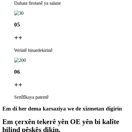
Dahata firotanê ya salane
05
+
+
Welatê hinardekirinê
06
+
+
Sertîfîkaya patentê
Em di her dema karsaziya we de xizmetan digirin
Em çerxên tekerê yên OE yên bi kalîte
bilind pêşkêş dikin.