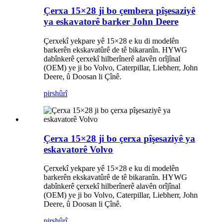
Çerxa 15×28 ji bo çembera pîşesaziyê
ya eskavatorê barker John Deere
Çerxekî yekpare yê 15×28 e ku di modelên
barkerên ekskavatûrê de tê bikaranîn. HYWG
dabînkerê çerxekî hilberînerê alavên orîjînal
(OEM) ye ji bo Volvo, Caterpillar, Liebherr, John
Deere, û Doosan li Çînê.
pirs
hûrî
Çerxa 15×28 ji bo çerxa pîşesaziyê ya
eskavatorê Volvo
Çerxekî yekpare yê 15×28 e ku di modelên
barkerên ekskavatûrê de tê bikaranîn. HYWG
dabînkerê çerxekî hilberînerê alavên orîjînal
(OEM) ye ji bo Volvo, Caterpillar, Liebherr, John
Deere, û Doosan li Çînê.
pirs
hûrî