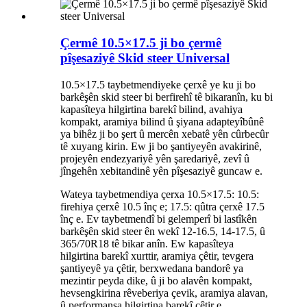
Çermê 10.5×17.5 ji bo çermê
pîşesaziyê Skid steer Universal
10.5×17.5 taybetmendiyeke çerxê ye ku ji bo
barkêşên skid steer bi berfirehî tê bikaranîn, ku bi
kapasîteya hilgirtina barekî bilind, avahiya
kompakt, aramiya bilind û şiyana adapteyîbûnê
ya bihêz ji bo şert û mercên xebatê yên cûrbecûr
tê xuyang kirin. Ew ji bo şantiyeyên avakirinê,
projeyên endezyariyê yên şaredariyê, zevî û
jîngehên xebitandinê yên pîşesaziyê guncaw e.
Wateya taybetmendiya çerxa 10.5×17.5: 10.5:
firehiya çerxê 10.5 înç e; 17.5: qûtra çerxê 17.5
înç e. Ev taybetmendî bi gelemperî bi lastîkên
barkêşên skid steer ên wekî 12-16.5, 14-17.5, û
365/70R18 tê bikar anîn. Ew kapasîteya
hilgirtina barekî xurttir, aramiya çêtir, tevgera
şantiyeyê ya çêtir, berxwedana bandorê ya
mezintir peyda dike, û ji bo alavên kompakt,
hevsengkirina rêveberiya çevik, aramiya alavan,
û performansa hilgirtina barekî çêtir e.