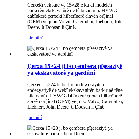
Çerxekî yekpare yê 15×28 e ku di modelên
barkerên ekskavatûrê de tê bikaranîn. HYWG
dabînkerê çerxekî hilberînerê alavên orîjînal
(OEM) ye ji bo Volvo, Caterpillar, Liebherr, John
Deere, û Doosan li Çînê.
pirs
hûrî
Çerxa 15×24 ji bo çembera pîşesaziyê
ya ekskavatorê ya gerdûnî
Çerxên 15×24 bi berfirehî di wesayîtên
endezyariyê de wekî ekskavatûrên barkirinê têne
bikar anîn. HYWG dabînkerê çerxên hilberînerê
alavên orîjînal (OEM) ye ji bo Volvo, Caterpillar,
Liebherr, John Deere, û Doosan li Çînê.
pirs
hûrî