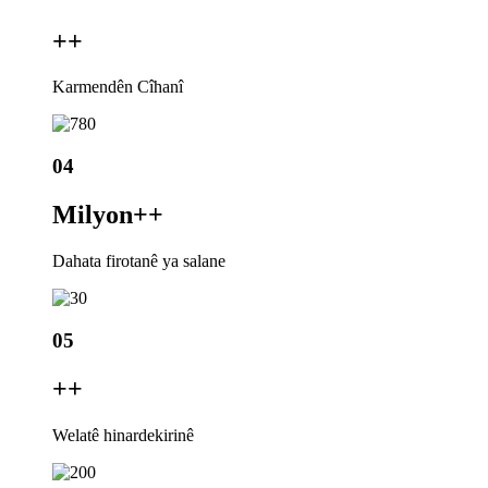
+
+
Karmendên Cîhanî
04
Milyon+
+
Dahata firotanê ya salane
05
+
+
Welatê hinardekirinê