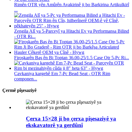
Rimên OTR yên Amûrên Avakirinê ji bo Barkirina Artikulkirî
...
Zengila Alî ya 5-Parçeyî ya Hitachi Ev ya Performansa Bilind
- OTR Ri...
Firoşkarên Baş ên Bi Toptan 36.00-25/1.5 Case Otr 5-Pc Ri...
Çavkaniya kargehê Em 7-Pc Bead Seat - OTR Rim
componen...
Çermê pîşesaziyê
Çerxa 15×28 ji bo çerxa pîşesaziyê ya
ekskavatorê ya gerdûnî