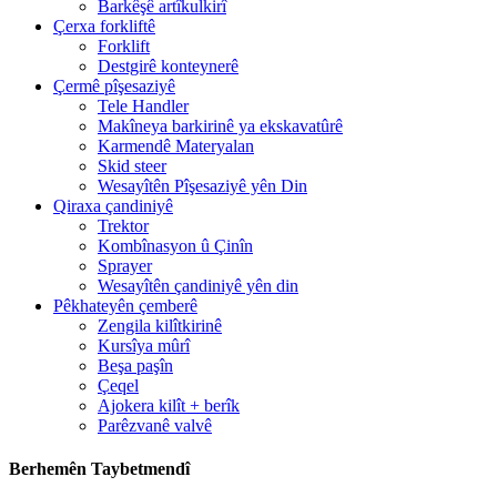
Barkêşê artîkulkirî
Çerxa forkliftê
Forklift
Destgirê konteynerê
Çermê pîşesaziyê
Tele Handler
Makîneya barkirinê ya ekskavatûrê
Karmendê Materyalan
Skid steer
Wesayîtên Pîşesaziyê yên Din
Qiraxa çandiniyê
Trektor
Kombînasyon û Çinîn
Sprayer
Wesayîtên çandiniyê yên din
Pêkhateyên çemberê
Zengila kilîtkirinê
Kursîya mûrî
Beşa paşîn
Çeqel
Ajokera kilît + berîk
Parêzvanê valvê
Berhemên Taybetmendî