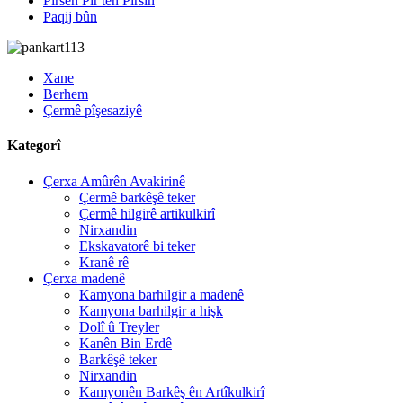
Pirsên Pir tên Pirsîn
Paqij bûn
Xane
Berhem
Çermê pîşesaziyê
Kategorî
Çerxa Amûrên Avakirinê
Çermê barkêşê teker
Çermê hilgirê artikulkirî
Nirxandin
Ekskavatorê bi teker
Kranê rê
Çerxa madenê
Kamyona barhilgir a madenê
Kamyona barhilgir a hişk
Dolî û Treyler
Kanên Bin Erdê
Barkêşê teker
Nirxandin
Kamyonên Barkêş ên Artîkulkirî