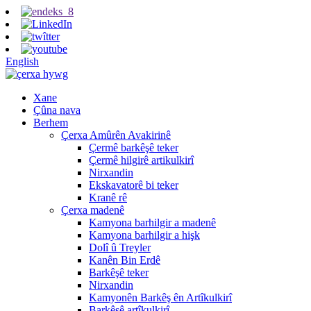
English
Xane
Çûna nava
Berhem
Çerxa Amûrên Avakirinê
Çermê barkêşê teker
Çermê hilgirê artikulkirî
Nirxandin
Ekskavatorê bi teker
Kranê rê
Çerxa madenê
Kamyona barhilgir a madenê
Kamyona barhilgir a hişk
Dolî û Treyler
Kanên Bin Erdê
Barkêşê teker
Nirxandin
Kamyonên Barkêş ên Artîkulkirî
Barkêşê artîkulkirî