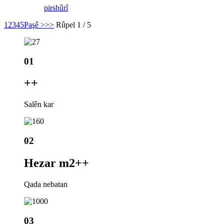
pirs
hûrî
1
2
3
4
5
Paşê >
>>
Rûpel 1 / 5
01
+
+
Salên kar
02
Hezar m2+
+
Qada nebatan
03