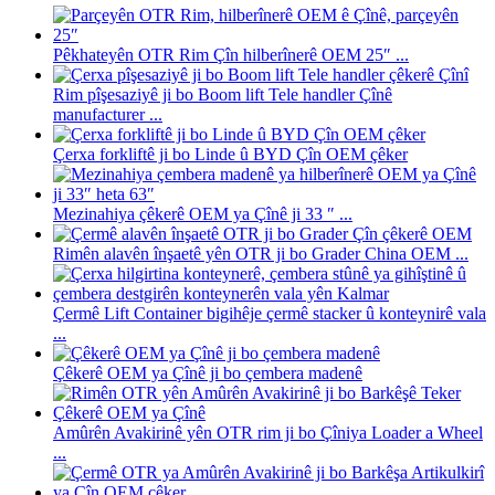
Pêkhateyên OTR Rim Çîn hilberînerê OEM 25″ ...
Rim pîşesaziyê ji bo Boom lift Tele handler Çînê
manufacturer ...
Çerxa forkliftê ji bo Linde û BYD Çîn OEM çêker
Mezinahiya çêkerê OEM ya Çînê ji 33 ″ ...
Rimên alavên înşaetê yên OTR ji bo Grader China OEM ...
Çermê Lift Container bigihêje çermê stacker û konteynirê vala
...
Çêkerê OEM ya Çînê ji bo çembera madenê
Amûrên Avakirinê yên OTR rim ji bo Çîniya Loader a Wheel
...