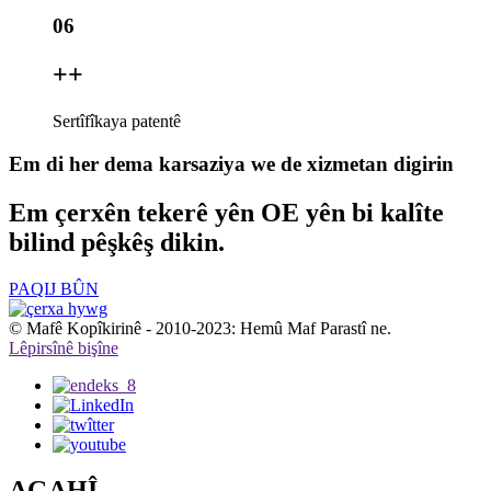
06
+
+
Sertîfîkaya patentê
Em di her dema karsaziya we de xizmetan digirin
Em çerxên tekerê yên OE yên bi kalîte
bilind pêşkêş dikin.
PAQIJ BÛN
© Mafê Kopîkirinê - 2010-2023: Hemû Maf Parastî ne.
Lêpirsînê bişîne
AGAHÎ