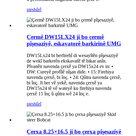
pirs
hûrî
Çermê DW15LX24 ji bo çermê
pîşesaziyê, eskavatorê barkirinê UMG
DW15Lx24 bi berfirehî di wesayîtên pîşesaziyê
de wekî barkerên ekskavatîf tê bikar anîn.
Pîvanên navenda çerxê ya DW15x24 ev in: •
DW: Cureyê profîlê nîşan dide. • 15: Firehiya
navenda çerxê, bi înç. • 24: Qûtra navenda çerxê,
bi înç. Ji ber vê yekê, navenda çerxê ya
DW15x24 tê vê wateyê ku firehiya navenda
çerxê 15 înç û qûtra wê 24 înç e.
pirs
hûrî
Çerxa 8.25×16.5 ji bo çerxa pîşesaziyê