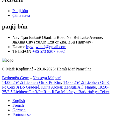
Paqij bûn
Çûna nava
paqij bûn
Navnîşan
Bakurê QianLiu Road NanBei Lake Avenue,
JiaXing City (YuXin Exit of ZhaJiaSu Highway)
E-name
hywgwheel@gmail.com
TELEFON
+86 573 8207 7092
© Mafê Kopîkirinê - 2010-2023: Hemû Maf Parastî ne.
Berhemên Germ
-
Nexşeya Malperê
14.00-25/1.5 Liebherr Otr 3-Pc Rim
,
14.00-25/1.5 Liebherr Otr 3-
Pc Çerx Ji Bo Graderê
,
Kilîta Ajokar
,
Zengila Alî
,
Flange
,
19.50-
25/2.5 Liebherr Otr 3-Pc Rim Ji Bo Makîneya Barkirinê ya Teker
,
English
French
German
Portuguese