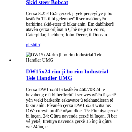
Skid steer Bobcat
Çerxa 8.25×16.5 çerxek ji yek perçeyî ye ji bo
lastîkên TL û bi gelemperî li ser makîneyên
barkirina skid-steer tê bikar anîn. Em dabînkerê
alavên çerxa orîjînal li Çînê ne ji bo Volvo,
Caterpillar, Liebherr, John Deere, û Doosan.
pirs
hûrî
DW15x24 rim ji bo rim Industrial
Tele Handler UMG
Çerxa DW15x24 bi lastîkên 460/70R24 re
hevaheng e û bi berfirehî li ser wesayîtên înşaetê
yên wekî barkerên eskavator û telehandleran tê
bikar anîn. Pîvanên çerxa DW15x24 wiha ne:
DW: cureyê profîlê nîşan dide. 15: Firehiya çerxê
bi înçan. 24: Qûtra navenda çerxê bi înçan. Ji ber
vê yekê, firehiya navenda çerxê 15 înç û qûtra
wê 24 înç e.