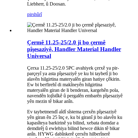
Liebherr, û Doosan.
pirs
hûrî
Çermê 11.25-25/2.0 ji bo çermê
pîşesaziyê, Handler Material Handler
Universal
Çerxa 11.25-25/2.0 5PC avahiyek çerxê ya pir-
parçeyî ya asta pîşesaziyê ye ku bi taybetî ji bo
alavên hilgirtina materyalên giran hatiye çêkirin.
Ew bi berfirehî di makîneyên hilgirtina
materyalên giran de li benderan, kargehên pola,
navendên lojîstîkê û pergalên embarên pîşesaziyê
yên mezin tê bikar anîn.
Ev taybetmendî aîdî sîstema çerxên pîşesaziyê
yên giran ên 25 înç e, ku bi giranî ji bo alavên ku
kapasîteya barkirinê ya bilind, xebata domdar a
demdirêj û ewlehiya bilind hewce dikin tê bikar
anîn. HYWG dabînkerê çerxên hilberînerê