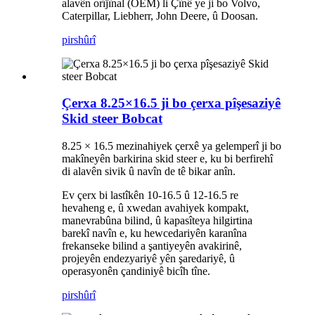
alavên orîjînal (OEM) li Çînê ye ji bo Volvo,
Caterpillar, Liebherr, John Deere, û Doosan.
pirs
hûrî
Çerxa 8.25×16.5 ji bo çerxa pîşesaziyê
Skid steer Bobcat
8.25 × 16.5 mezinahiyek çerxê ya gelemperî ji bo
makîneyên barkirina skid steer e, ku bi berfirehî
di alavên sivik û navîn de tê bikar anîn.
Ev çerx bi lastîkên 10-16.5 û 12-16.5 re
hevaheng e, û xwedan avahiyek kompakt,
manevrabûna bilind, û kapasîteya hilgirtina
barekî navîn e, ku hewcedariyên karanîna
frekanseke bilind a şantiyeyên avakirinê,
projeyên endezyariyê yên şaredariyê, û
operasyonên çandiniyê bicîh tîne.
pirs
hûrî