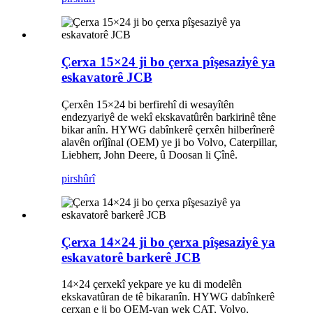
Çerxa 15×24 ji bo çerxa pîşesaziyê ya
eskavatorê JCB
Çerxên 15×24 bi berfirehî di wesayîtên
endezyariyê de wekî ekskavatûrên barkirinê têne
bikar anîn. HYWG dabînkerê çerxên hilberînerê
alavên orîjînal (OEM) ye ji bo Volvo, Caterpillar,
Liebherr, John Deere, û Doosan li Çînê.
pirs
hûrî
Çerxa 14×24 ji bo çerxa pîşesaziyê ya
eskavatorê barkerê JCB
14×24 çerxekî yekpare ye ku di modelên
ekskavatûran de tê bikaranîn. HYWG dabînkerê
çerxan e ji bo OEM-yan wek CAT, Volvo,