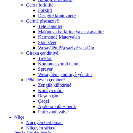
Çerxa forkliftê
Forklift
Destgirê konteynerê
Çermê pîşesaziyê
Tele Handler
Makîneya barkirinê ya ekskavatûrê
Karmendê Materyalan
Skid steer
Wesayîtên Pîşesaziyê yên Din
Qiraxa çandiniyê
Trektor
Kombînasyon û Çinîn
Sprayer
Wesayîtên çandiniyê yên din
Pêkhateyên çemberê
Zengila kilîtkirinê
Kursîya mûrî
Beşa paşîn
Çeqel
Ajokera kilît + berîk
Parêzvanê valvê
Nûçe
Nûçeyên berheman
Nûçeyên şîrketê