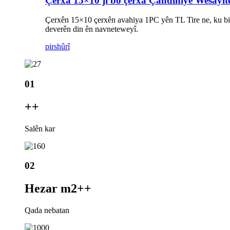
Çerxa 15×10 ji bo çerxa Çandiniyê Wesayît
Çerxên 15×10 çerxên avahiya 1PC yên TL Tire ne, ku bi
deverên din ên navneteweyî.
pirs
hûrî
01
+
+
Salên kar
02
Hezar m2+
+
Qada nebatan