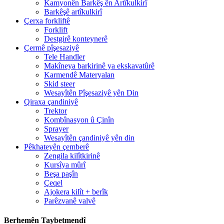
Kamyonên Barkêş ên Artîkulkirî
Barkêşê artîkulkirî
Çerxa forkliftê
Forklift
Destgirê konteynerê
Çermê pîşesaziyê
Tele Handler
Makîneya barkirinê ya ekskavatûrê
Karmendê Materyalan
Skid steer
Wesayîtên Pîşesaziyê yên Din
Qiraxa çandiniyê
Trektor
Kombînasyon û Çinîn
Sprayer
Wesayîtên çandiniyê yên din
Pêkhateyên çemberê
Zengila kilîtkirinê
Kursîya mûrî
Beşa paşîn
Çeqel
Ajokera kilît + berîk
Parêzvanê valvê
Berhemên Taybetmendî