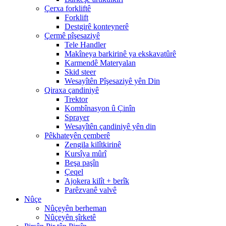
Çerxa forkliftê
Forklift
Destgirê konteynerê
Çermê pîşesaziyê
Tele Handler
Makîneya barkirinê ya ekskavatûrê
Karmendê Materyalan
Skid steer
Wesayîtên Pîşesaziyê yên Din
Qiraxa çandiniyê
Trektor
Kombînasyon û Çinîn
Sprayer
Wesayîtên çandiniyê yên din
Pêkhateyên çemberê
Zengila kilîtkirinê
Kursîya mûrî
Beşa paşîn
Çeqel
Ajokera kilît + berîk
Parêzvanê valvê
Nûçe
Nûçeyên berheman
Nûçeyên şîrketê