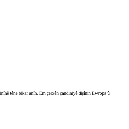
înê têne bikar anîn. Em çerxên çandiniyê dişînin Ewropa û