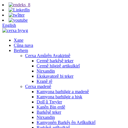
English
Xane
Çûna nava
Berhem
Çerxa Amûrên Avakirinê
Çermê barkêşê teker
Çermê hilgirê artikulkirî
Nirxandin
Ekskavatorê bi teker
Kranê rê
Çerxa madenê
Kamyona barhilgir a madenê
Kamyona barhilgir a hişk
Dolî û Treyler
Kanên Bin erdê
Barkêşê teker
Nirxandin
Kamyonên Barkêş ên Artîkulkirî
Barkêşê artîkulkirî