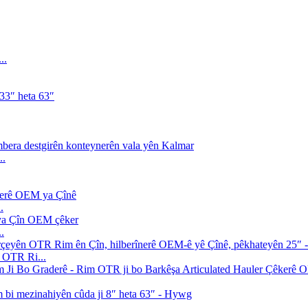
..
..
.
.
- OTR Ri...
..