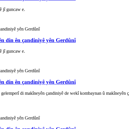
ê jî guncaw e.
ên din ên çandiniyê yên Gerdûnî
ê jî guncaw e.
ên din ên çandiniyê yên Gerdûnî
 gelemperî di makîneyên çandiniyê de wekî kombaynan û makîneyên çin