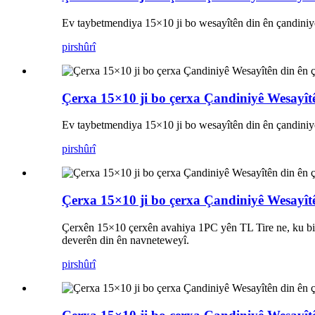
Ev taybetmendiya 15×10 ji bo wesayîtên din ên çandiniy
pirs
hûrî
Çerxa 15×10 ji bo çerxa Çandiniyê Wesayît
Ev taybetmendiya 15×10 ji bo wesayîtên din ên çandiniy
pirs
hûrî
Çerxa 15×10 ji bo çerxa Çandiniyê Wesayît
Çerxên 15×10 çerxên avahiya 1PC yên TL Tire ne, ku bi
deverên din ên navneteweyî.
pirs
hûrî