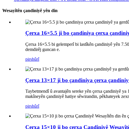
Wesayîtên çandiniyê yên din
Çerxa 16×5.5 ji bo çandiniya çerxa çandini
Çerxa 16×5.5 bi gelemperî bi lastîkên çandiniyê yên 7.50
demdirêj guncan e.
pirs
hûrî
Çerxa 13×17 ji bo çandiniya çerxa çandiniy
Taybetmendî û avantajên sereke yên çerxa çandiniyê ya 13
makîneyên çandiniyê hatiye sêwirandin, pêkhateyek zexm, 
pirs
hûrî
Çerxa 15×10 ji bo çerxa Çandiniyê Wesayît