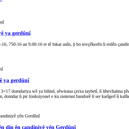
yê ya gerdûnî
-16, 750-16 an 9.00-16 re tê bikar anîn, ji bo tovçêkerên li erdên çand
ê ya gerdûnî
×17 domdariya wê ya bilind, sêwirana çerxa taybetî, û lihevhatina pîvan
domdar û pir fonksiyonel e ku rasterast bandorê li ser karîgerî û kalî
ên din ên çandiniyê yên Gerdûnî