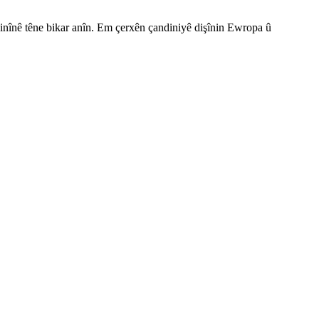
înê têne bikar anîn. Em çerxên çandiniyê dişînin Ewropa û