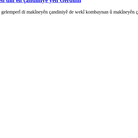
ên din ên çandiniyê yên Gerdûnî
 gelemperî di makîneyên çandiniyê de wekî kombaynan û makîneyên çin