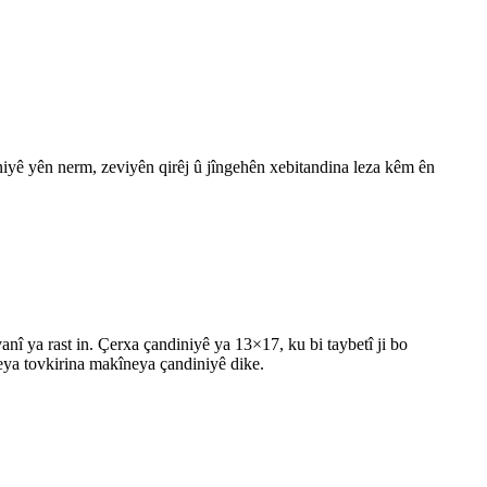
iniyê yên nerm, zeviyên qirêj û jîngehên xebitandina leza kêm ên
î ya rast in. Çerxa çandiniyê ya 13×17, ku bi taybetî ji bo
teya tovkirina makîneya çandiniyê dike.