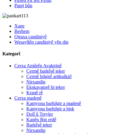
Pirsên Pir tên Pirsîn
Paqij bûn
Xane
Berhem
Qiraxa çandiniyê
Wesayîtên çandiniyê yên din
Kategorî
Çerxa Amûrên Avakirinê
Çermê barkêşê teker
Çermê hilgirê artikulkirî
Nirxandin
Ekskavatorê bi teker
Kranê rê
Çerxa madenê
Kamyona barhilgir a madenê
Kamyona barhilgir a hişk
Dolî û Treyler
Kanên Bin erdê
Barkêşê teker
Nirxandin