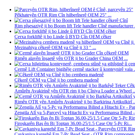
Pêkhateyên OTR Rim Çîn hilberînerê OEM 25″ ...
Rim pîşesaziyê ji bo Boom lift Tele handler Çînê manufacturer .
Çerxa forkliftê ji bo Linde û BYD Çîn OEM çêker
Mezinahiya çêkerê OEM ya Çînê ji 33 ″ ...
Rimên alavên înşaetê yên OTR ji bo Grader China OEM ...
Çermê Lift Container bigihêje çermê stacker û konteynirê vala .
Çêkerê OEM ya Çînê ji bo çembera madenê
Amûrên Avakirinê yên OTR rim ji bo Çîniya Loader a Wheel ..
Rimên OTR yên Amûrên Avakirinê ji bo Barkirina Artikulkirî ..
Zengila Alî ya 5-Parçeyî ya Hitachi Ev ya Performansa Bilind 
Firoşkarên Baş ên Bi Toptan 36.00-25/1.5 Case Otr 5-Pc Ri...
Çavkaniya kargehê Em 7-Pc Bead Seat - OTR Rim componen.