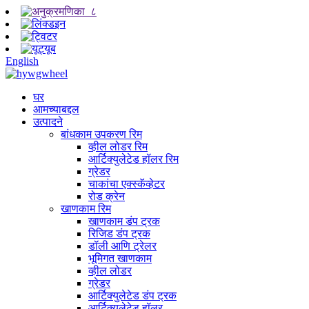
English
घर
आमच्याबद्दल
उत्पादने
बांधकाम उपकरण रिम
व्हील लोडर रिम
आर्टिक्युलेटेड हॉलर रिम
ग्रेडर
चाकांचा एक्स्कॅव्हेटर
रोड क्रेन
खाणकाम रिम
खाणकाम डंप ट्रक
रिजिड डंप ट्रक
डॉली आणि ट्रेलर
भूमिगत खाणकाम
व्हील लोडर
ग्रेडर
आर्टिक्युलेटेड डंप ट्रक
आर्टिक्युलेटेड हॉलर