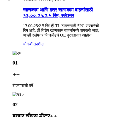
खाणकाम आणि इतर खाणकाम वाहनांसाठी
१३.००-२५/२.५ रिम, स्लेपनर
13.00-25/2.5 रिम ही TL टायरसाठी 5PC संरचनेची
रिम आहे, ती विशेष खाणकाम वाहनांमध्ये वापरली जाते,
आम्ही स्लेपनर फिनलँडचे OE पुरवठादार आहोत.
चौकशी
तपशील
01
+
+
रोजगाराची वर्षे
02
हजार चौरस मीटर+
+