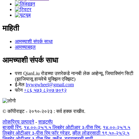
माहिती
आमच्याशी संपर्क साधा
आमच्याबद्दल
आमच्याशी संपर्क साधा
पत्ता
QianLiu रोडच्या उत्तरेकडे नानबी लेक अव्हेन्यू, जियाक्सिंग सिटी
(झाजियासू हायवेचे युक्झिन एक्झिट)
ई-मेल
hywgwheel@gmail.com
फोन
+८६ ५७३ ८२०७ ७०९२
© कॉपीराइट - २०१०-२०२३ : सर्व हक्क राखीव.
लोकप्रिय उत्पादने
-
साइटमॅप
बाजूची रिंग
,
१४.००-२५/१.५ लिबहेर ओटीआर ३-पीस रिम
,
१४.००-२५/१.५
लिबहेर ओटीआर ३-पीस रिम फॉर ग्रेडर
,
व्हील लोडरसाठी १९.५०-२५/२.५
लिबहेर ओटीआर ३-पीस रिम
,
फ्लॅंज
,
ड्रायव्हरची चावी
,