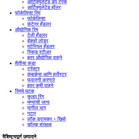
आर्टिक्युलेटेड डंप ट्रक
आर्टिक्युलेटेड हॉलर
फोर्कलिफ्ट रिम
फोर्कलिफ्ट
कंटेनर हँडलर
औद्योगिक रिम
टेली हँडलर
बॅकहो लोडर
मटेरियल हँडलर
स्किड स्टीअर
इतर औद्योगिक वाहने
शेतीचा कडा
ट्रॅक्टर
कंबाईन्स आणि हार्वेस्टर
फवारणी करणारे
इतर कृषी वाहने
रिमचे घटक
कुलूप रिंग
मण्यांची जागा
मागील भाग
गटार
लॉक ड्रायव्हर + खिसे
व्हॉल्व्ह संरक्षक
वैशिष्ट्यपूर्ण उत्पादने