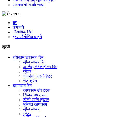
वारंवार विचारले जाणारे प्रश्न
आमच्याशी संपर्क साधा
घर
उत्पादने
औद्योगिक रिम
इतर औद्योगिक वाहने
श्रेणी
बांधकाम उपकरण रिम
व्हील लोडर रिम
आर्टिक्युलेटेड हॉलर रिम
ग्रेडर
चाकांचा एक्स्कॅव्हेटर
रोड क्रेन
खाणकाम रिम
खाणकाम डंप ट्रक
रिजिड डंप ट्रक
डॉली आणि ट्रेलर
भूमिगत खाणकाम
व्हील लोडर
ग्रेडर