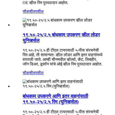
OE व्हील रिम पुरवठादार आहोत.
चौकशी
तपशील
१९.५०-२५/२.५ बांधकाम उपकरण व्हील लोडर
युनिव्हर्सल
१९.५०-२५/२.५ ही टीएल टायरसाठी ५-पीस संरचनेची
रिम आहे, ती सामान्यतः व्हील लोडर आणि इतर वाहनांमध्ये
वापरली जाते. आम्ही चीनमधील व्होल्वो, कॅट, लिबहीर,
जॉन डिअर, डूसाॅन यांचे ओई व्हील रिम पुरवठादार आहोत.
चौकशी
तपशील
बांधकाम उपकरणे आणि इतर वाहनांसाठी
१९.५०-२५/२.५ रिम (युनिव्हर्सल)
१९.५०-२५/२.५ ही टीएल टायरसाठी ५-पीस संरचनेची