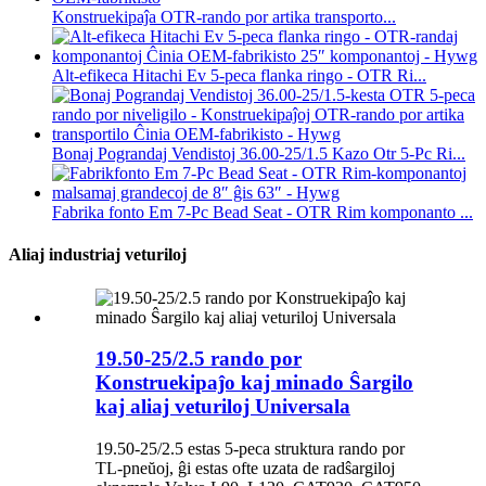
Konstruekipaĵa OTR-rando por artika transporto...
Alt-efikeca Hitachi Ev 5-peca flanka ringo - OTR Ri...
Bonaj Pograndaj Vendistoj 36.00-25/1.5 Kazo Otr 5-Pc Ri...
Fabrika fonto Em 7-Pc Bead Seat - OTR Rim komponanto ...
Aliaj industriaj veturiloj
19.50-25/2.5 rando por
Konstruekipaĵo kaj minado Ŝargilo
kaj aliaj veturiloj Universala
19.50-25/2.5 estas 5-peca struktura rando por
TL-pneŭoj, ĝi estas ofte uzata de radŝargiloj