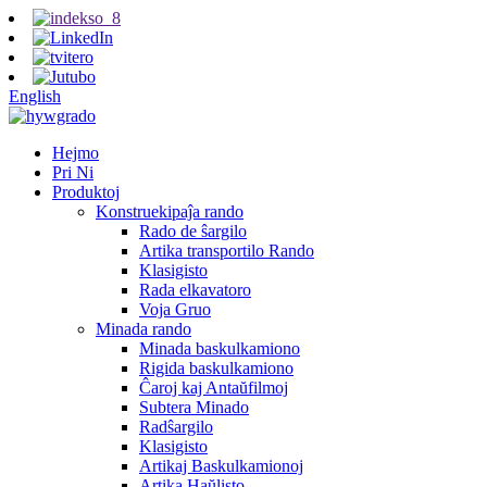
English
Hejmo
Pri Ni
Produktoj
Konstruekipaĵa rando
Rado de ŝargilo
Artika transportilo Rando
Klasigisto
Rada elkavatoro
Voja Gruo
Minada rando
Minada baskulkamiono
Rigida baskulkamiono
Ĉaroj kaj Antaŭfilmoj
Subtera Minado
Radŝargilo
Klasigisto
Artikaj Baskulkamionoj
Artika Haŭlisto