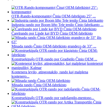
OTR-Rando-komponantoj Ĉinia OEM-fabrikisto 25″ ...
Industria rando por Boom lifto Tele tenilo Ĉinio fabrikanto ...
Ĉarelrando por Linde kaj BYD Ĉinia OEM-fabrikisto
Minada rando Ĉinio OEM-fabrikisto grandeco de 33″ ...
Konstruekipaĵo OTR-rando por Gradigilo Ĉinio OEM ...
Kontenera levilo, atingostakilo, rando kaj malplena
kontenero...
Minada rando Ĉinia OEM-fabrikisto
Konstruekipaĵo OTR-rando por radoŝargilo-mentono...