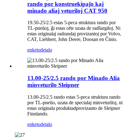
rando por konstruekipaĵo kaj
minado aliaj veturiloj CAT 950
19.50-25/2.5 estas 5-peca struktura rando por
TL-pneŭoj, ĝi estas ofte uzata de radŝargiloj. Ni
estas originalaj radrandaj provizantoj por Volvo,
CAT, Liebherr, John Deere, Doosan en Ĉinio.
enketo
detalo
13.00-25/2.5 rando por Minado Alia
minveturilo Sleipner
13.00-25/2.5 rando estas 5-peca struktura rando
por TL-pneŭo, uzata de specialaj minveturiloj, ni
estas originala produktadprovizanto de Sleipner
Finnlando.
enketo
detalo