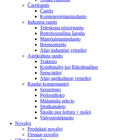
Ĉarelrando
Ĉarelo
Kontenerujmanipulanto
Industria rando
Teleskopa prizorganto
Retrofosmaŝina ŝargilo
Materialmanipulanto
Bremsstirpilo
Aliaj industriaj veturiloj
Agrikultura rando
Traktoro
Kombinaĵoj kaj Rikoltmaŝino
Ŝprucigiloj
Aliaj agrikulturaj veturiloj
Randaj komponantoj
Serurringo
Perlosidloko
Malantaŭa sekcio
Stratkanaleto
Ŝlosilo por ŝoforo + poŝoj
Valvoprotektanto
Novaĵoj
Produktaj novaĵoj
Firmaaj novaĵoj