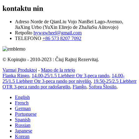
kontaktu nin
Adreso
Norde de QianLiu Vojo NanBei Lago-Avenuo,
JiaXing Urbo (YuXin Elirejo de ZhaJiaSu Aŭtovojo)
Retpoŝto
hywgwheel@gmail.com
TELEFONO
+86 573 8207 7092
© Kopirajto - 2010-2023 : Ĉiuj Rajtoj Rezervitaj.
Varmaj Produktoj
-
Mapo de la retejo
Flanka Ringo
,
14.00-25/1.5 Liebherr Otr 3-peca rando
,
14.00-
25/1.5 Liebherr Otr 3-peca rando por nivelilo
,
19.50-25/2.5 Liebherr
OTR 3-peca rando por radoŝargilo
,
Flanĝo
,
Ŝofora Ŝlosilo
,
English
French
German
Portuguese
Spanish
Russian
Japanese
Korean