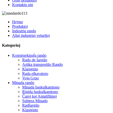
Oftaj demandoj
Kontaktu nin
Hejmo
Produktoj
Industria rando
Aliaj industriaj veturiloj
Kategorioj
Konstruekipaĵa rando
Rado de ŝargilo
Artika transportilo Rando
Klasigisto
Rada elkavatoro
Voja Gruo
Minada rando
Minada baskulkamiono
Rigida baskulkamiono
Ĉaroj kaj Antaŭfilmoj
Subtera Minado
Radŝargilo
Klasigisto