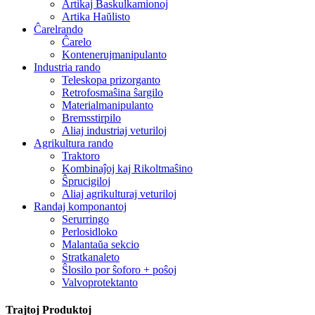
Artikaj Baskulkamionoj
Artika Haŭlisto
Ĉarelrando
Ĉarelo
Kontenerujmanipulanto
Industria rando
Teleskopa prizorganto
Retrofosmaŝina ŝargilo
Materialmanipulanto
Bremsstirpilo
Aliaj industriaj veturiloj
Agrikultura rando
Traktoro
Kombinaĵoj kaj Rikoltmaŝino
Ŝprucigiloj
Aliaj agrikulturaj veturiloj
Randaj komponantoj
Serurringo
Perlosidloko
Malantaŭa sekcio
Stratkanaleto
Ŝlosilo por ŝoforo + poŝoj
Valvoprotektanto
Trajtoj Produktoj