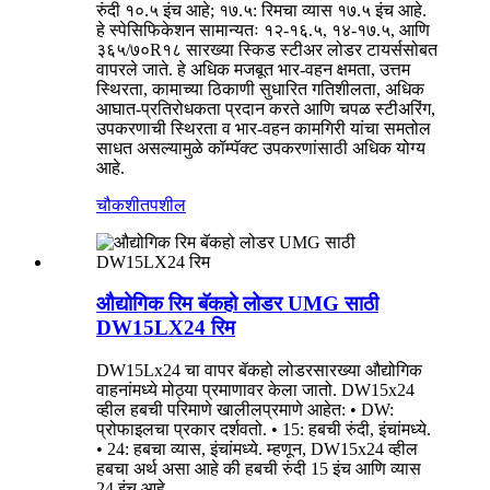
रुंदी १०.५ इंच आहे; १७.५: रिमचा व्यास १७.५ इंच आहे.
हे स्पेसिफिकेशन सामान्यतः १२-१६.५, १४-१७.५, आणि
३६५/७०R१८ सारख्या स्किड स्टीअर लोडर टायर्ससोबत
वापरले जाते. हे अधिक मजबूत भार-वहन क्षमता, उत्तम
स्थिरता, कामाच्या ठिकाणी सुधारित गतिशीलता, अधिक
आघात-प्रतिरोधकता प्रदान करते आणि चपळ स्टीअरिंग,
उपकरणाची स्थिरता व भार-वहन कामगिरी यांचा समतोल
साधत असल्यामुळे कॉम्पॅक्ट उपकरणांसाठी अधिक योग्य
आहे.
चौकशी
तपशील
औद्योगिक रिम बॅकहो लोडर UMG साठी
DW15LX24 रिम
DW15Lx24 चा वापर बॅकहो लोडरसारख्या औद्योगिक
वाहनांमध्ये मोठ्या प्रमाणावर केला जातो. DW15x24
व्हील हबची परिमाणे खालीलप्रमाणे आहेत: • DW:
प्रोफाइलचा प्रकार दर्शवतो. • 15: हबची रुंदी, इंचांमध्ये.
• 24: हबचा व्यास, इंचांमध्ये. म्हणून, DW15x24 व्हील
हबचा अर्थ असा आहे की हबची रुंदी 15 इंच आणि व्यास
24 इंच आहे.