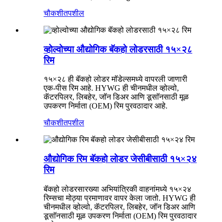
चौकशी
तपशील
व्होल्वोच्या औद्योगिक बॅकहो लोडरसाठी १५×२८
रिम
१५×२८ ही बॅकहो लोडर मॉडेल्समध्ये वापरली जाणारी
एक-पीस रिम आहे. HYWG ही चीनमधील व्होल्वो,
कॅटरपिलर, लिबहेर, जॉन डिअर आणि डूसाॅनसाठी मूळ
उपकरण निर्माता (OEM) रिम पुरवठादार आहे.
चौकशी
तपशील
औद्योगिक रिम बॅकहो लोडर जेसीबीसाठी १५×२४
रिम
बॅकहो लोडरसारख्या अभियांत्रिकी वाहनांमध्ये १५×२४
रिम्सचा मोठ्या प्रमाणावर वापर केला जातो. HYWG ही
चीनमधील व्होल्वो, कॅटरपिलर, लिबहेर, जॉन डिअर आणि
डूसाॅनसाठी मूळ उपकरण निर्माता (OEM) रिम पुरवठादार