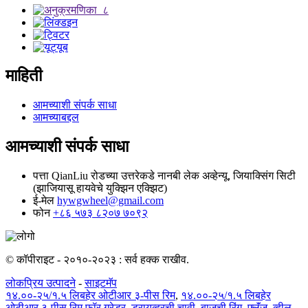
माहिती
आमच्याशी संपर्क साधा
आमच्याबद्दल
आमच्याशी संपर्क साधा
पत्ता
QianLiu रोडच्या उत्तरेकडे नानबी लेक अव्हेन्यू, जियाक्सिंग सिटी
(झाजियासू हायवेचे युक्झिन एक्झिट)
ई-मेल
hywgwheel@gmail.com
फोन
+८६ ५७३ ८२०७ ७०९२
© कॉपीराइट - २०१०-२०२३ : सर्व हक्क राखीव.
लोकप्रिय उत्पादने
-
साइटमॅप
१४.००-२५/१.५ लिबहेर ओटीआर ३-पीस रिम
,
१४.००-२५/१.५ लिबहेर
ओटीआर ३-पीस रिम फॉर ग्रेडर
,
ड्रायव्हरची चावी
,
बाजूची रिंग
,
फ्लॅंज
,
व्हील