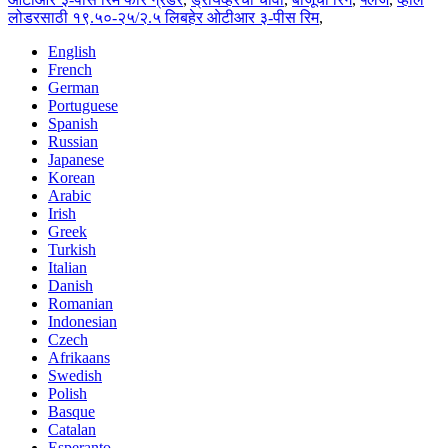
लोडरसाठी १९.५०-२५/२.५ लिबहेर ओटीआर ३-पीस रिम
,
English
French
German
Portuguese
Spanish
Russian
Japanese
Korean
Arabic
Irish
Greek
Turkish
Italian
Danish
Romanian
Indonesian
Czech
Afrikaans
Swedish
Polish
Basque
Catalan
Esperanto