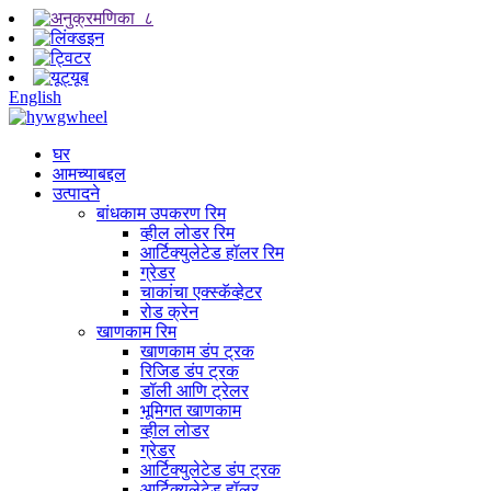
English
घर
आमच्याबद्दल
उत्पादने
बांधकाम उपकरण रिम
व्हील लोडर रिम
आर्टिक्युलेटेड हॉलर रिम
ग्रेडर
चाकांचा एक्स्कॅव्हेटर
रोड क्रेन
खाणकाम रिम
खाणकाम डंप ट्रक
रिजिड डंप ट्रक
डॉली आणि ट्रेलर
भूमिगत खाणकाम
व्हील लोडर
ग्रेडर
आर्टिक्युलेटेड डंप ट्रक
आर्टिक्युलेटेड हॉलर