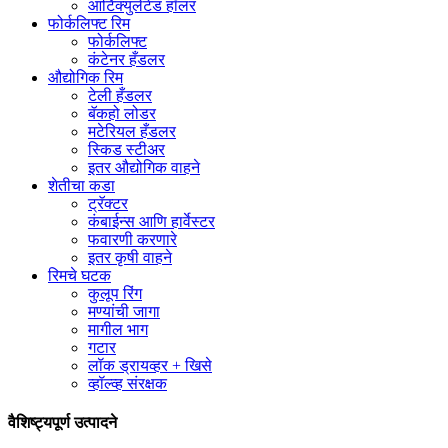
आर्टिक्युलेटेड हॉलर
फोर्कलिफ्ट रिम
फोर्कलिफ्ट
कंटेनर हँडलर
औद्योगिक रिम
टेली हँडलर
बॅकहो लोडर
मटेरियल हँडलर
स्किड स्टीअर
इतर औद्योगिक वाहने
शेतीचा कडा
ट्रॅक्टर
कंबाईन्स आणि हार्वेस्टर
फवारणी करणारे
इतर कृषी वाहने
रिमचे घटक
कुलूप रिंग
मण्यांची जागा
मागील भाग
गटार
लॉक ड्रायव्हर + खिसे
व्हॉल्व्ह संरक्षक
वैशिष्ट्यपूर्ण उत्पादने