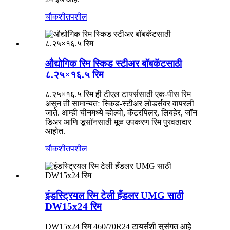
चौकशी
तपशील
औद्योगिक रिम स्किड स्टीअर बॉबकॅटसाठी
८.२५×१६.५ रिम
८.२५×१६.५ रिम ही टीएल टायर्ससाठी एक-पीस रिम
असून ती सामान्यतः स्किड-स्टीअर लोडर्सवर वापरली
जाते. आम्ही चीनमध्ये व्होल्वो, कॅटरपिलर, लिबहेर, जॉन
डिअर आणि डूसाॅनसाठी मूळ उपकरण रिम पुरवठादार
आहोत.
चौकशी
तपशील
इंडस्ट्रियल रिम टेली हँडलर UMG साठी
DW15x24 रिम
DW15x24 रिम 460/70R24 टायर्सशी सुसंगत आहे