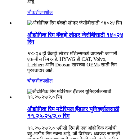
आहे.
चौकशी
तपशील
औद्योगिक रिम बॅकहो लोडर जेसीबीसाठी १४×२४
रिम
१४×२४ ही बॅकहो लोडर मॉडेल्समध्ये वापरली जाणारी
एक-पीस रिम आहे. HYWG ही CAT, Volvo,
Liebherr आणि Doosan सारख्या OEMs साठी रिम
पुरवठादार आहे.
चौकशी
तपशील
औद्योगिक रिम मटेरियल हँडलर युनिव्हर्सलसाठी
११.२५-२५/२.० रिम
११.२५-२५/२.० ५पीसी रिम ही एक औद्योगिक दर्जाची
बहु-भागीय रिम रचना आहे, जी विशेषतः अवजड सामग्री