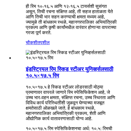
ही रिम १०-१६.५ आणि १२-१६.५ टायर्सशी सुसंगत
असून, तिची रचना संक्षिप्त आहे, ती सहज हाताळता येते
आणि तिची भार सहन करण्याची क्षमता मध्यम आहे,
ज्यामुळे ती बांधकाम स्थळे, महानगरपालिका अभियांत्रिकी
प्रकल्प आणि कृषी कार्यांमधील वारंवार होणाऱ्या वापराच्या
गरजा पूर्ण करते.
चौकशी
तपशील
इंडस्ट्रियल रिम स्किड स्टीअर युनिव्हर्सलसाठी
१०.५×१७.५ रिम
१०.५×१७.५ हे स्किड स्टीअर लोडरसाठी मोठ्या
प्रमाणावर वापरले जाणारे रिम स्पेसिफिकेशन आहे, जे
उच्च भार-वहन क्षमता, संक्षिप्त रचना, उच्च स्थिरता आणि
विविध कार्य परिस्थितींशी जुळवून घेण्याच्या मजबूत
क्षमतेसाठी ओळखले जाते. हे बांधकाम स्थळे,
महानगरपालिका अभियांत्रिकी प्रकल्प, शेती आणि
औद्योगिक कार्य वातावरणासाठी योग्य आहे.
१०.५×१७.५ रिम स्पेसिफिकेशनचा अर्थ: १०.५: रिमची