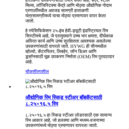
हाताळणी उपकरणांसाठी तयार केली आहे. बंदरे, स्टील
मिल्स, लॉजिस्टिक्स केंद्रे आणि मोठ्या औद्योगिक गोदाम
प्रणालींमधील अवजड सामग्री हाताळणी
यंत्रसामग्रीमध्ये याचा मोठ्या प्रमाणावर वापर केला
जातो.
हे स्पेसिफिकेशन २५-इंच हेवी-ड्यूटी इंडस्ट्रियल रिम
सिस्टीमचे आहे, जे प्रामुख्याने उच्च भार क्षमता, दीर्घकाळ
अविरत कार्य आणि उच्च सुरक्षितता आवश्यक असलेल्या
उपकरणांसाठी वापरले जाते. HYWG ही चीनमधील
व्होल्वो, कॅटरपिलर, लिबहेर, जॉन डिअर आणि
डूसाॅनसाठी मूळ उपकरण निर्माता (OEM) रिम पुरवठादार
आहे.
चौकशी
तपशील
औद्योगिक रिम स्किड स्टीअर बॉबकॅटसाठी
८.२५×१६.५ रिम
८.२५×१६.५ हा स्किड स्टीअर लोडरसाठी एक सामान्य
रिम आकार आहे, जो हलक्या आणि मध्यम-वजनाच्या
उपकरणांमध्ये मोठ्या प्रमाणावर वापरला जातो.