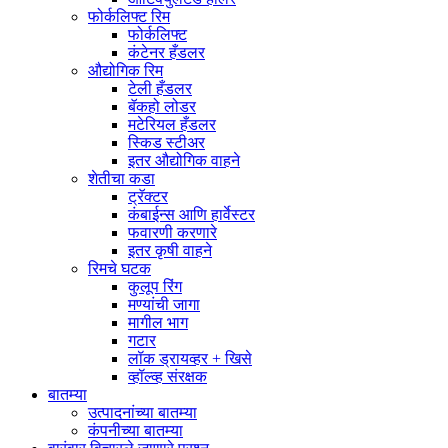
फोर्कलिफ्ट रिम
फोर्कलिफ्ट
कंटेनर हँडलर
औद्योगिक रिम
टेली हँडलर
बॅकहो लोडर
मटेरियल हँडलर
स्किड स्टीअर
इतर औद्योगिक वाहने
शेतीचा कडा
ट्रॅक्टर
कंबाईन्स आणि हार्वेस्टर
फवारणी करणारे
इतर कृषी वाहने
रिमचे घटक
कुलूप रिंग
मण्यांची जागा
मागील भाग
गटार
लॉक ड्रायव्हर + खिसे
व्हॉल्व्ह संरक्षक
बातम्या
उत्पादनांच्या बातम्या
कंपनीच्या बातम्या