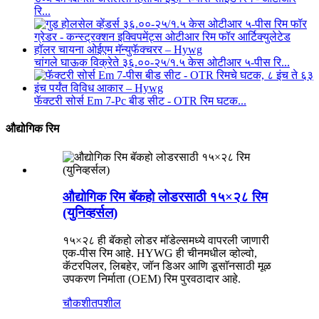
रि...
चांगले घाऊक विक्रेते ३६.००-२५/१.५ केस ओटीआर ५-पीस रि...
फॅक्टरी सोर्स Em 7-Pc बीड सीट - OTR रिम घटक...
औद्योगिक रिम
औद्योगिक रिम बॅकहो लोडरसाठी १५×२८ रिम
(युनिव्हर्सल)
१५×२८ ही बॅकहो लोडर मॉडेल्समध्ये वापरली जाणारी
एक-पीस रिम आहे. HYWG ही चीनमधील व्होल्वो,
कॅटरपिलर, लिबहेर, जॉन डिअर आणि डूसाॅनसाठी मूळ
उपकरण निर्माता (OEM) रिम पुरवठादार आहे.
चौकशी
तपशील