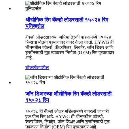
औद्योगिक रिम बॅकहो लोडरसाठी १५×२४ रिम
युनिव्हर्सल
बॅकहो लोडरसारख्या अभियांत्रिकी वाहनांमध्ये १५×२४
रिम्सचा मोठ्या प्रमाणावर वापर केला जातो. HYWG ही
चीनमधील व्होल्वो, कॅटरपिलर, लिबहेर, जॉन डिअर आणि
डूसाॅनसाठी मूळ उपकरण निर्माता (OEM) रिम पुरवठादार
आहे.
चौकशी
तपशील
जॉन डिअरच्या औद्योगिक रिम बॅकहो लोडरसाठी
१५×२८ रिम
१५×२८ ही बॅकहो लोडर मॉडेल्समध्ये वापरली जाणारी
एक-पीस रिम आहे. HYWG ही चीनमधील व्होल्वो,
कॅटरपिलर, लिबहेर, जॉन डिअर आणि डूसाॅनसाठी मूळ
उपकरण निर्माता (OEM) रिम पुरवठादार आहे.