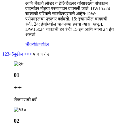
आणि बॅकहो लोडर व टेलिहँडलर यांसारख्या बांधकाम
वाहनांवर मोठ्या प्रमाणावर वापरली जाते. DW15x24
चाकाची परिमाणे खालीलप्रमाणे आहेत: DW:
प्रोफाइलचा प्रकार दर्शवतो. 15: इंचांमधील चाकाची
रुंदी. 24: इंचांमधील चाकाच्या हबचा व्यास. म्हणून,
DW15x24 चाकाची हब रुंदी 15 इंच आणि व्यास 24 इंच
असतो.
चौकशी
तपशील
1
2
3
4
5
पुढील >
>>
पान १ / ५
01
+
+
रोजगाराची वर्षे
02