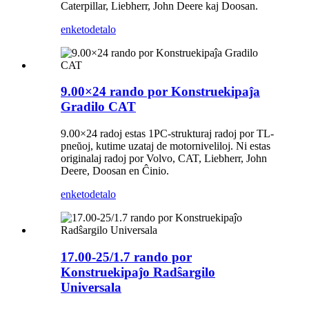
Caterpillar, Liebherr, John Deere kaj Doosan.
enketo
detalo
9.00×24 rando por Konstruekipaĵa
Gradilo CAT
9.00×24 radoj estas 1PC-strukturaj radoj por TL-
pneŭoj, kutime uzataj de motorniveliloj. Ni estas
originalaj radoj por Volvo, CAT, Liebherr, John
Deere, Doosan en Ĉinio.
enketo
detalo
17.00-25/1.7 rando por
Konstruekipaĵo Radŝargilo
Universala