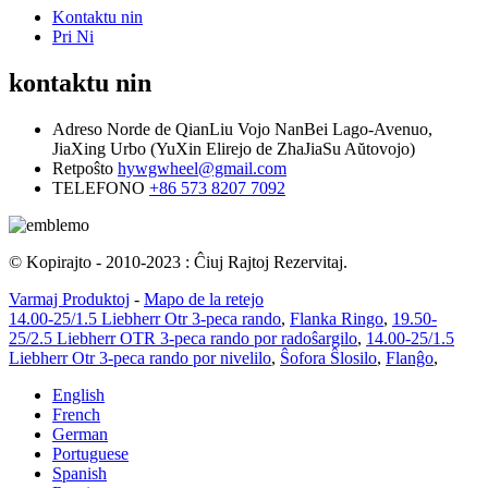
Kontaktu nin
Pri Ni
kontaktu nin
Adreso
Norde de QianLiu Vojo NanBei Lago-Avenuo,
JiaXing Urbo (YuXin Elirejo de ZhaJiaSu Aŭtovojo)
Retpoŝto
hywgwheel@gmail.com
TELEFONO
+86 573 8207 7092
© Kopirajto - 2010-2023 : Ĉiuj Rajtoj Rezervitaj.
Varmaj Produktoj
-
Mapo de la retejo
14.00-25/1.5 Liebherr Otr 3-peca rando
,
Flanka Ringo
,
19.50-
25/2.5 Liebherr OTR 3-peca rando por radoŝargilo
,
14.00-25/1.5
Liebherr Otr 3-peca rando por nivelilo
,
Ŝofora Ŝlosilo
,
Flanĝo
,
English
French
German
Portuguese
Spanish