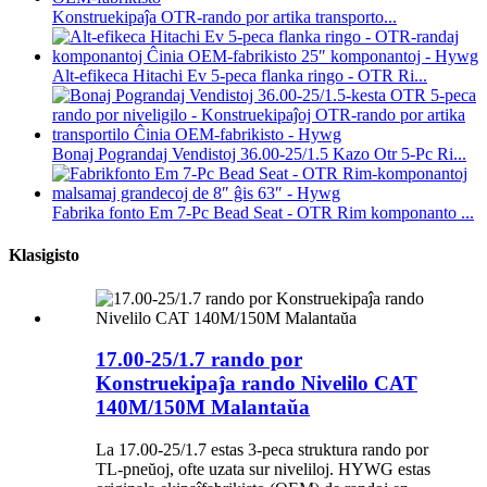
Konstruekipaĵa OTR-rando por artika transporto...
Alt-efikeca Hitachi Ev 5-peca flanka ringo - OTR Ri...
Bonaj Pograndaj Vendistoj 36.00-25/1.5 Kazo Otr 5-Pc Ri...
Fabrika fonto Em 7-Pc Bead Seat - OTR Rim komponanto ...
Klasigisto
17.00-25/1.7 rando por
Konstruekipaĵa rando Nivelilo CAT
140M/150M Malantaŭa
La 17.00-25/1.7 estas 3-peca struktura rando por
TL-pneŭoj, ofte uzata sur niveliloj. HYWG estas