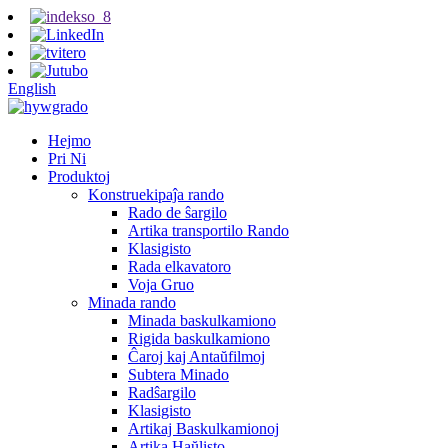
English
Hejmo
Pri Ni
Produktoj
Konstruekipaĵa rando
Rado de ŝargilo
Artika transportilo Rando
Klasigisto
Rada elkavatoro
Voja Gruo
Minada rando
Minada baskulkamiono
Rigida baskulkamiono
Ĉaroj kaj Antaŭfilmoj
Subtera Minado
Radŝargilo
Klasigisto
Artikaj Baskulkamionoj
Artika Haŭlisto