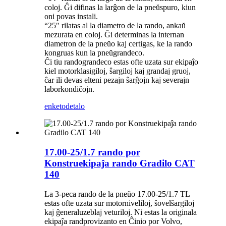
coloj. Ĝi difinas la larĝon de la pneŭspuro, kiun
oni povas instali.
“25″ rilatas al la diametro de la rando, ankaŭ
mezurata en coloj. Ĝi determinas la internan
diametron de la pneŭo kaj certigas, ke la rando
kongruas kun la pneŭgrandeco.
Ĉi tiu randograndeco estas ofte uzata sur ekipaĵo
kiel motorklasigiloj, ŝargiloj kaj grandaj gruoj,
ĉar ili devas elteni pezajn ŝarĝojn kaj severajn
laborkondiĉojn.
enketo
detalo
17.00-25/1.7 rando por
Konstruekipaĵa rando Gradilo CAT
140
La 3-peca rando de la pneŭo 17.00-25/1.7 TL
estas ofte uzata sur motorniveliloj, ŝovelŝargiloj
kaj ĝeneraluzeblaj veturiloj. Ni estas la originala
ekipaĵa randprovizanto en Ĉinio por Volvo,