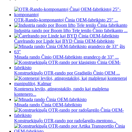
OTR-Rando-komponantoj Ĉinia OEM-fabrikisto 25″ ...
Industria rando por Boom lifto Tele tenilo Ĉinio fabrikanto ...
Ĉarelrando por Linde kaj BYD Ĉinia OEM-fabrikisto
Minada rando Ĉinio OEM-fabrikisto grandeco de 33″ ...
Konstruekipaĵo OTR-rando por Gradigilo Ĉinio OEM ...
Kontenera levilo, atingostakilo, rando kaj malplena
kontenero...
Minada rando Ĉinia OEM-fabrikisto
Konstruekipaĵo OTR-rando por radoŝargilo-mentono...