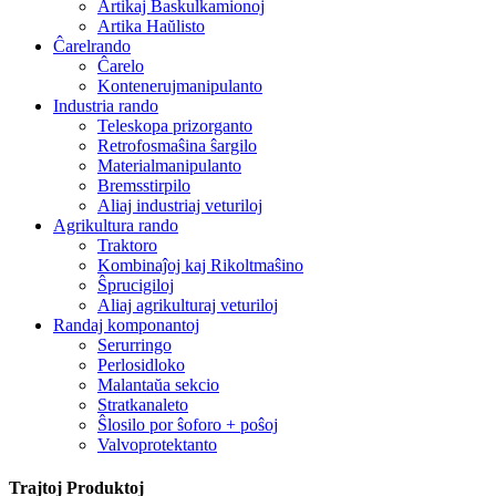
Artikaj Baskulkamionoj
Artika Haŭlisto
Ĉarelrando
Ĉarelo
Kontenerujmanipulanto
Industria rando
Teleskopa prizorganto
Retrofosmaŝina ŝargilo
Materialmanipulanto
Bremsstirpilo
Aliaj industriaj veturiloj
Agrikultura rando
Traktoro
Kombinaĵoj kaj Rikoltmaŝino
Ŝprucigiloj
Aliaj agrikulturaj veturiloj
Randaj komponantoj
Serurringo
Perlosidloko
Malantaŭa sekcio
Stratkanaleto
Ŝlosilo por ŝoforo + poŝoj
Valvoprotektanto
Trajtoj Produktoj