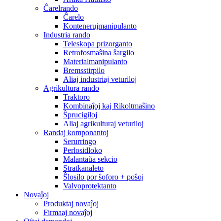
Ĉarelrando
Ĉarelo
Kontenerujmanipulanto
Industria rando
Teleskopa prizorganto
Retrofosmaŝina ŝargilo
Materialmanipulanto
Bremsstirpilo
Aliaj industriaj veturiloj
Agrikultura rando
Traktoro
Kombinaĵoj kaj Rikoltmaŝino
Ŝprucigiloj
Aliaj agrikulturaj veturiloj
Randaj komponantoj
Serurringo
Perlosidloko
Malantaŭa sekcio
Stratkanaleto
Ŝlosilo por ŝoforo + poŝoj
Valvoprotektanto
Novaĵoj
Produktaj novaĵoj
Firmaaj novaĵoj