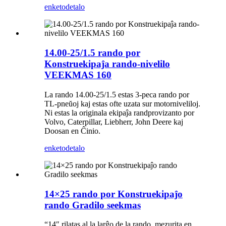
enketo
detalo
14.00-25/1.5 rando por
Konstruekipaĵa rando-nivelilo
VEEKMAS 160
La rando 14.00-25/1.5 estas 3-peca rando por
TL-pneŭoj kaj estas ofte uzata sur motorniveliloj.
Ni estas la originala ekipaĵa randprovizanto por
Volvo, Caterpillar, Liebherr, John Deere kaj
Doosan en Ĉinio.
enketo
detalo
14×25 rando por Konstruekipaĵo
rando Gradilo seekmas
“14″ rilatas al la larĝo de la rando, mezurita en