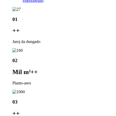
enketo
detalo
01
+
+
Jaroj da dungado
02
Mil m²+
+
Planto-areo
03
+
+