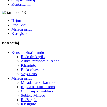
Oftaj demandoj
Kontaktu nin
Hejmo
Produktoj
Minada rando
Klasigisto
Kategorioj
Konstruekipaĵa rando
Rado de ŝargilo
Artika transportilo Rando
Klasigisto
Rada elkavatoro
Voja Gruo
Minada rando
Minada baskulkamiono
Rigida baskulkamiono
Ĉaroj kaj Antaŭfilmoj
Subtera Minado
Radŝargilo
Klasigisto