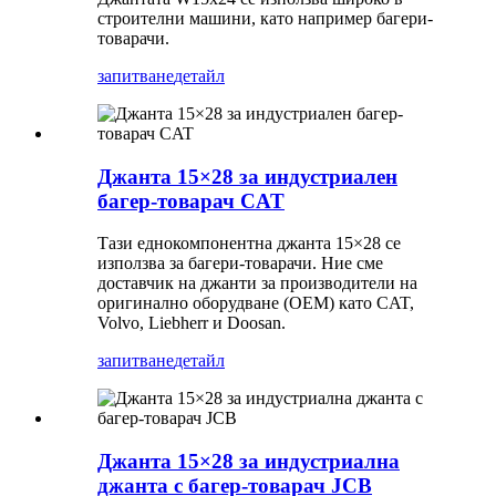
строителни машини, като например багери-
товарачи.
запитване
детайл
Джанта 15×28 за индустриален
багер-товарач CAT
Тази еднокомпонентна джанта 15×28 се
използва за багери-товарачи. Ние сме
доставчик на джанти за производители на
оригинално оборудване (OEM) като CAT,
Volvo, Liebherr и Doosan.
запитване
детайл
Джанта 15×28 за индустриална
джанта с багер-товарач JCB