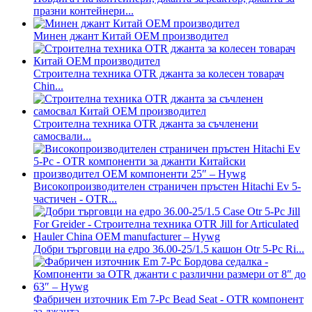
празни контейнери...
Минен джант Китай OEM производител
Строителна техника OTR джанта за колесен товарач
Chin...
Строителна техника OTR джанта за съчленени
самосвали...
Високопроизводителен страничен пръстен Hitachi Ev 5-
частичен - OTR...
Добри търговци на едро 36.00-25/1.5 кашон Otr 5-Pc Ri...
Фабричен източник Em 7-Pc Bead Seat - OTR компонент
за джанта...