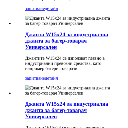
запитване
детайл
Джанта W15x24 за индустриална
джанта за багер-товарач
Универсален
Джантите W15x24 се използват главно в
индустриални превозни средства, като
например багери-товарачи.
запитване
детайл
Джанта W15x24 за индустриална
джанта за багер-товарач
Универсален
Джантата W15x24 се използва широко в