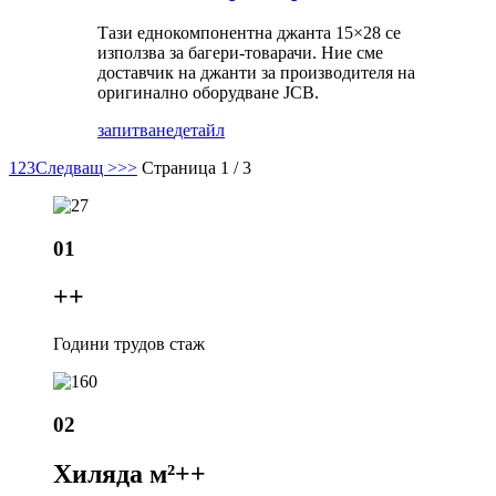
Тази еднокомпонентна джанта 15×28 се
използва за багери-товарачи. Ние сме
доставчик на джанти за производителя на
оригинално оборудване JCB.
запитване
детайл
1
2
3
Следващ >
>>
Страница 1 / 3
01
+
+
Години трудов стаж
02
Хиляда м²+
+