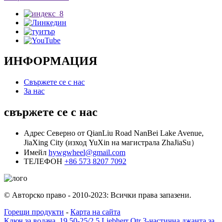
ИНФОРМАЦИЯ
Свържете се с нас
За нас
свържете се с нас
Адрес
Северно от QianLiu Road NanBei Lake Avenue,
JiaXing City (изход YuXin на магистрала ZhaJiaSu）
Имейл
hywgwheel@gmail.com
ТЕЛЕФОН
+86 573 8207 7092
© Авторско право - 2010-2023: Всички права запазени.
Горещи продукти
-
Карта на сайта
Ключ за водача
,
19.50-25/2.5 Liebherr Otr 3-частична джанта за