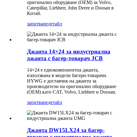
оригинално оборудване (OEM) за Volvo,
Caterpillar, Liebherr, John Deere и Doosan в
Китай.
запитване
детайл
Джанта 14×24 за индустриална
джанта с багер-товарач JCB
14×24 е еднокомпонентна джанта,
използвана в модели багери-товарачи.
HYWG е доставчик на джанти за
производители на оригинално оборудване
(OEM) като CAT, Volvo, Liebherr и Doosan.
запитване
детайл
Джанта DW15LX24 за багер-
товарач с индустриална джанта