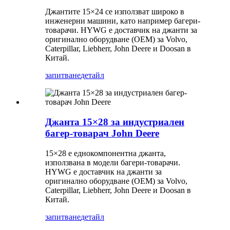
Джантите 15×24 се използват широко в
инженерни машини, като например багери-
товарачи. HYWG е доставчик на джанти за
оригинално оборудване (OEM) за Volvo,
Caterpillar, Liebherr, John Deere и Doosan в
Китай.
запитване
детайл
Джанта 15×28 за индустриален
багер-товарач John Deere
15×28 е еднокомпонентна джанта,
използвана в модели багери-товарачи.
HYWG е доставчик на джанти за
оригинално оборудване (OEM) за Volvo,
Caterpillar, Liebherr, John Deere и Doosan в
Китай.
запитване
детайл