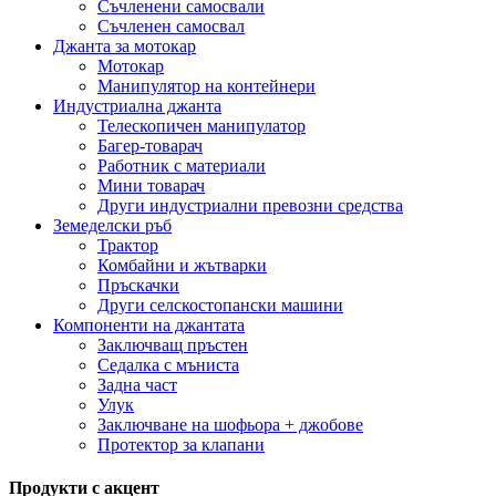
Съчленени самосвали
Съчленен самосвал
Джанта за мотокар
Мотокар
Манипулятор на контейнери
Индустриална джанта
Телескопичен манипулатор
Багер-товарач
Работник с материали
Мини товарач
Други индустриални превозни средства
Земеделски ръб
Трактор
Комбайни и жътварки
Пръскачки
Други селскостопански машини
Компоненти на джантата
Заключващ пръстен
Седалка с мъниста
Задна част
Улук
Заключване на шофьора + джобове
Протектор за клапани
Продукти с акцент