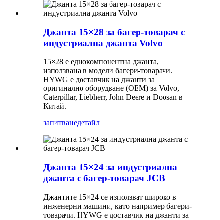
Джанта 15×28 за багер-товарач с
индустриална джанта Volvo
15×28 е еднокомпонентна джанта,
използвана в модели багери-товарачи.
HYWG е доставчик на джанти за
оригинално оборудване (OEM) за Volvo,
Caterpillar, Liebherr, John Deere и Doosan в
Китай.
запитване
детайл
Джанта 15×24 за индустриална
джанта с багер-товарач JCB
Джантите 15×24 се използват широко в
инженерни машини, като например багери-
товарачи. HYWG е доставчик на джанти за