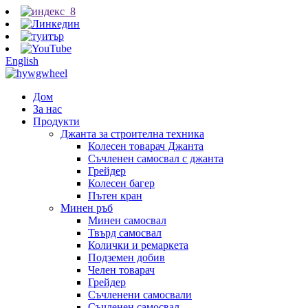
English
Дом
За нас
Продукти
Джанта за строителна техника
Колесен товарач Джанта
Съчленен самосвал с джанта
Грейдер
Колесен багер
Пътен кран
Минен ръб
Минен самосвал
Твърд самосвал
Колички и ремаркета
Подземен добив
Челен товарач
Грейдер
Съчленени самосвали
Съчленен самосвал