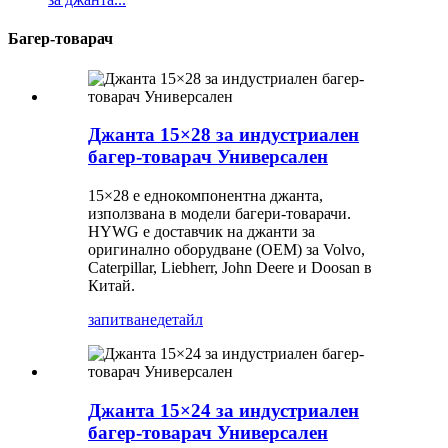
Багер-товарач
Джанта 15×28 за индустриален
багер-товарач Универсален
15×28 е еднокомпонентна джанта,
използвана в модели багери-товарачи.
HYWG е доставчик на джанти за
оригинално оборудване (OEM) за Volvo,
Caterpillar, Liebherr, John Deere и Doosan в
Китай.
запитване
детайл
Джанта 15×24 за индустриален
багер-товарач Универсален