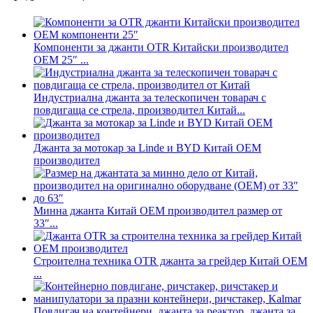
Компоненти за джанти OTR Китайски производител
OEM 25″ ...
Индустриална джанта за телескопичен товарач с
повдигаща се стрела, производител Китай...
Джанта за мотокар за Linde и BYD Китай OEM
производител
Минна джанта Китай OEM производител размер от
33″...
Строителна техника OTR джанта за грейдер Китай OEM
...
Повдигач на контейнери, джанта за реактор, джанта за