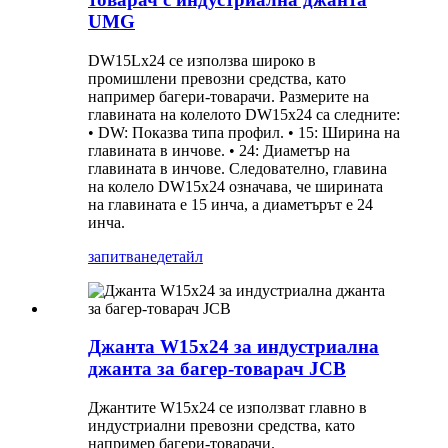
UMG
DW15Lx24 се използва широко в
промишлени превозни средства, като
например багери-товарачи. Размерите на
главината на колелото DW15x24 са следните:
• DW: Показва типа профил. • 15: Ширина на
главината в инчове. • 24: Диаметър на
главината в инчове. Следователно, главина
на колело DW15x24 означава, че ширината
на главината е 15 инча, а диаметърът е 24
инча.
запитване
детайл
Джанта W15x24 за индустриална
джанта за багер-товарач JCB
Джантите W15x24 се използват главно в
индустриални превозни средства, като
например багери-товарачи.