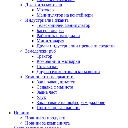
Джанта за мотокар
Мотокар
Манипулятор на контейнери
Индустриална джанта
Телескопичен манипулатор
Багер-товарач
Работник с материали
Мини товарач
Други индустриални превозни средства
Земеделски ръб
Трактор
Комбайни и жътварки
Пръскачки
Други селскостопански машини
Компоненти на джантата
Заключващ пръстен
Седалка с мъниста
Задна част
Улук
Заключване на шофьора + джобове
Протектор за клапани
Новини
Новини за продукти
Новини за компанията