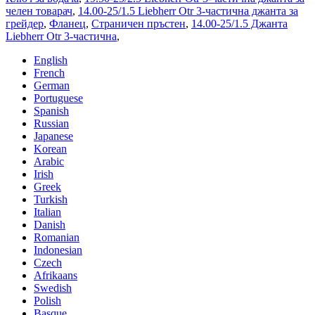
челен товарач
,
14.00-25/1.5 Liebherr Otr 3-частична джанта за
грейдер
,
Фланец
,
Страничен пръстен
,
14.00-25/1.5 Джанта
Liebherr Otr 3-частична
,
English
French
German
Portuguese
Spanish
Russian
Japanese
Korean
Arabic
Irish
Greek
Turkish
Italian
Danish
Romanian
Indonesian
Czech
Afrikaans
Swedish
Polish
Basque