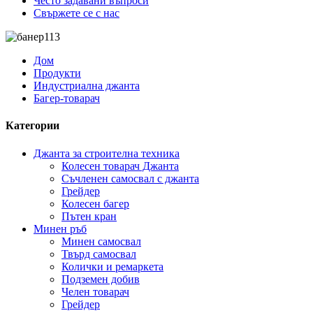
Често задавани въпроси
Свържете се с нас
Дом
Продукти
Индустриална джанта
Багер-товарач
Категории
Джанта за строителна техника
Колесен товарач Джанта
Съчленен самосвал с джанта
Грейдер
Колесен багер
Пътен кран
Минен ръб
Минен самосвал
Твърд самосвал
Колички и ремаркета
Подземен добив
Челен товарач
Грейдер