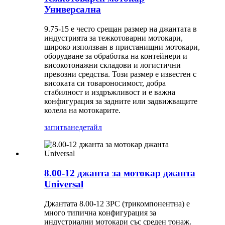
Универсална
9.75-15 е често срещан размер на джантата в
индустрията за тежкотоварни мотокари,
широко използван в пристанищни мотокари,
оборудване за обработка на контейнери и
високотонажни складови и логистични
превозни средства. Този размер е известен с
високата си товароносимост, добра
стабилност и издръжливост и е важна
конфигурация за задните или задвижващите
колела на мотокарите.
запитване
детайл
8.00-12 джанта за мотокар джанта
Universal
Джантата 8.00-12 3PC (трикомпонентна) е
много типична конфигурация за
индустриални мотокари със среден тонаж.