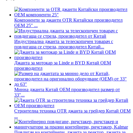
Компоненти за джанти OTR Китайски производител
OEM 25″ ...
Индустриална джанта за телескопичен товарач с
повдигаща се стрела, производител Китай...
Джанта за мотокар за Linde и BYD Китай OEM
производител
Минна джанта Китай OEM производител размер от
33″...
Строителна техника OTR джанта за грейдер Китай OEM
...
Повдигач на контейнери, джанта за реактор, джанта за