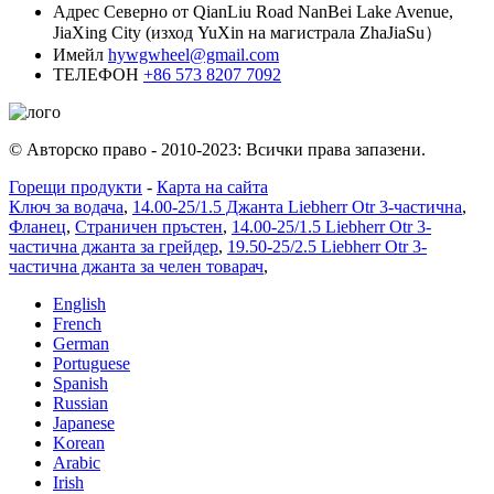
Адрес
Северно от QianLiu Road NanBei Lake Avenue,
JiaXing City (изход YuXin на магистрала ZhaJiaSu）
Имейл
hywgwheel@gmail.com
ТЕЛЕФОН
+86 573 8207 7092
© Авторско право - 2010-2023: Всички права запазени.
Горещи продукти
-
Карта на сайта
Ключ за водача
,
14.00-25/1.5 Джанта Liebherr Otr 3-частична
,
Фланец
,
Страничен пръстен
,
14.00-25/1.5 Liebherr Otr 3-
частична джанта за грейдер
,
19.50-25/2.5 Liebherr Otr 3-
частична джанта за челен товарач
,
English
French
German
Portuguese
Spanish
Russian
Japanese
Korean
Arabic
Irish