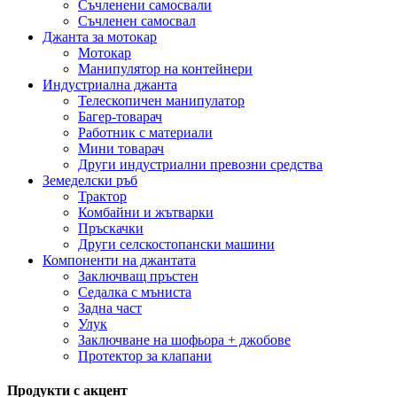
Съчленени самосвали
Съчленен самосвал
Джанта за мотокар
Мотокар
Манипулятор на контейнери
Индустриална джанта
Телескопичен манипулатор
Багер-товарач
Работник с материали
Мини товарач
Други индустриални превозни средства
Земеделски ръб
Трактор
Комбайни и жътварки
Пръскачки
Други селскостопански машини
Компоненти на джантата
Заключващ пръстен
Седалка с мъниста
Задна част
Улук
Заключване на шофьора + джобове
Протектор за клапани
Продукти с акцент