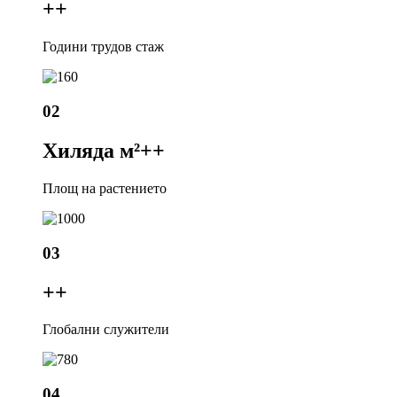
+
+
Години трудов стаж
02
Хиляда м²+
+
Площ на растението
03
+
+
Глобални служители
04