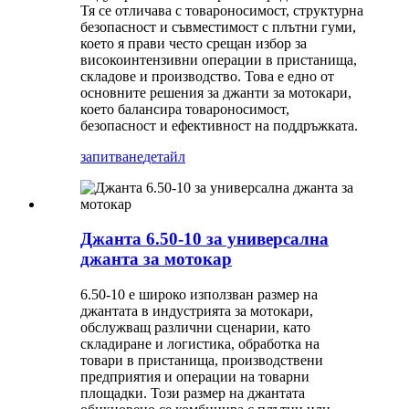
Тя се отличава с товароносимост, структурна
безопасност и съвместимост с плътни гуми,
което я прави често срещан избор за
високоинтензивни операции в пристанища,
складове и производство. Това е едно от
основните решения за джанти за мотокари,
което балансира товароносимост,
безопасност и ефективност на поддръжката.
запитване
детайл
Джанта 6.50-10 за универсална
джанта за мотокар
6.50-10 е широко използван размер на
джантата в индустрията за мотокари,
обслужващ различни сценарии, като
складиране и логистика, обработка на
товари в пристанища, производствени
предприятия и операции на товарни
площадки. Този размер на джантата