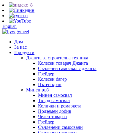
English
Дом
За нас
Продукти
Джанта за строителна техника
Колесен товарач Джанта
Съчленен самосвал с джанта
Грейдер
Колесен багер
Пътен кран
Минен ръб
Минен самосвал
Твърд самосвал
Колички и ремаркета
Подземен добив
Челен товарач
Грейдер
Съчленени самосвали
Съчленен самосвал