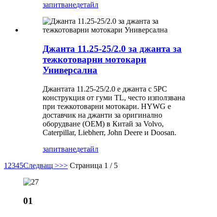
запитване
детайл
Джанта 11.25-25/2.0 за джанта за
тежкотоварни мотокари
Универсална
Джантата 11.25-25/2.0 е джанта с 5PC
конструкция от гуми TL, често използвана
при тежкотоварни мотокари. HYWG е
доставчик на джанти за оригинално
оборудване (OEM) в Китай за Volvo,
Caterpillar, Liebherr, John Deere и Doosan.
запитване
детайл
1
2
3
4
5
Следващ >
>>
Страница 1 / 5
01