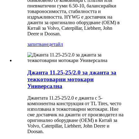
обикновено се комбинира с плътни или
пневматични гуми 6.50-10, балансирайки
товароносимостта, стабилността и
издръжливостта. HYWG е доставчик на
джанти за оригинално оборудване (OEM) в
Китай за Volvo, Caterpillar, Liebherr, John
Deere и Doosan.
запитване
детайл
Джанта 11.25-25/2.0 за джанта за
тежкотоварни мотокари
Универсална
Джантата 11.25-25/2.0 е джанта с 5-
компонентна конструкция от TL Tires, често
използвана в тежкотоварни мотокари. Ние
сме доставчик на джанти от производител на
оригинално оборудване (OEM) в Китай за
Volvo, Caterpillar, Liebherr, John Deere и
Doosan.