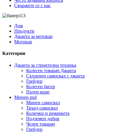
Често задавани въпроси
Свържете се с нас
Дом
Продукти
Джанта за мотокар
Мотокар
Категории
Джанта за строителна техника
Колесен товарач Джанта
Съчленен самосвал с джанта
Грейдер
Колесен багер
Пътен кран
Минен ръб
Минен самосвал
Твърд самосвал
Колички и ремаркета
Подземен добив
Челен товарач
Грейдер