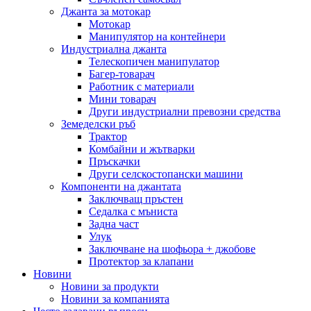
Джанта за мотокар
Мотокар
Манипулятор на контейнери
Индустриална джанта
Телескопичен манипулатор
Багер-товарач
Работник с материали
Мини товарач
Други индустриални превозни средства
Земеделски ръб
Трактор
Комбайни и жътварки
Пръскачки
Други селскостопански машини
Компоненти на джантата
Заключващ пръстен
Седалка с мъниста
Задна част
Улук
Заключване на шофьора + джобове
Протектор за клапани
Новини
Новини за продукти
Новини за компанията