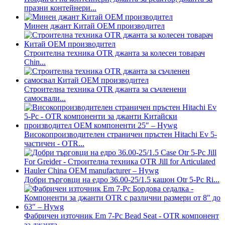
празни контейнери...
Минен джант Китай OEM производител
Строителна техника OTR джанта за колесен товарач
Chin...
Строителна техника OTR джанта за съчленени
самосвали...
Високопроизводителен страничен пръстен Hitachi Ev 5-
частичен - OTR...
Добри търговци на едро 36.00-25/1.5 кашон Otr 5-Pc Ri...
Фабричен източник Em 7-Pc Bead Seat - OTR компонент
за джанта...