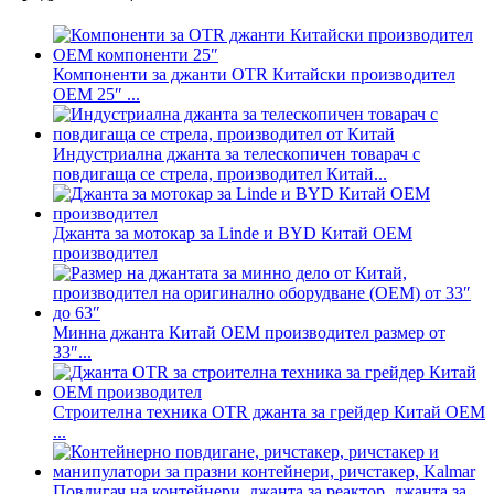
Компоненти за джанти OTR Китайски производител
OEM 25″ ...
Индустриална джанта за телескопичен товарач с
повдигаща се стрела, производител Китай...
Джанта за мотокар за Linde и BYD Китай OEM
производител
Минна джанта Китай OEM производител размер от
33″...
Строителна техника OTR джанта за грейдер Китай OEM
...
Повдигач на контейнери, джанта за реактор, джанта за