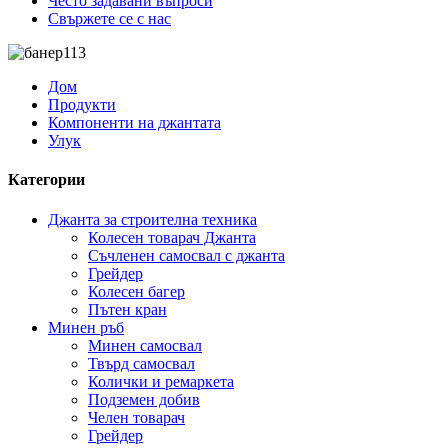
Често задавани въпроси
Свържете се с нас
Дом
Продукти
Компоненти на джантата
Улук
Категории
Джанта за строителна техника
Колесен товарач Джанта
Съчленен самосвал с джанта
Грейдер
Колесен багер
Пътен кран
Минен ръб
Минен самосвал
Твърд самосвал
Колички и ремаркета
Подземен добив
Челен товарач
Грейдер