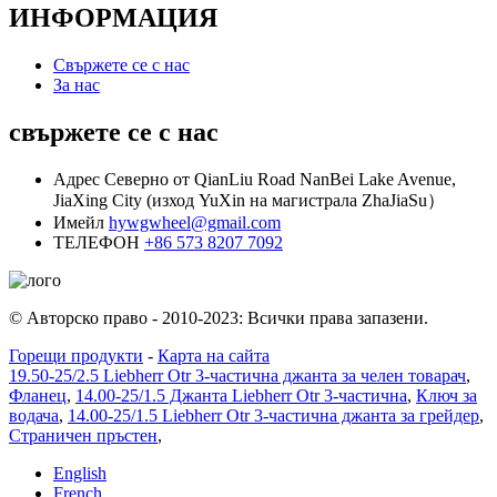
ИНФОРМАЦИЯ
Свържете се с нас
За нас
свържете се с нас
Адрес
Северно от QianLiu Road NanBei Lake Avenue,
JiaXing City (изход YuXin на магистрала ZhaJiaSu）
Имейл
hywgwheel@gmail.com
ТЕЛЕФОН
+86 573 8207 7092
© Авторско право - 2010-2023: Всички права запазени.
Горещи продукти
-
Карта на сайта
19.50-25/2.5 Liebherr Otr 3-частична джанта за челен товарач
,
Фланец
,
14.00-25/1.5 Джанта Liebherr Otr 3-частична
,
Ключ за
водача
,
14.00-25/1.5 Liebherr Otr 3-частична джанта за грейдер
,
Страничен пръстен
,
English
French