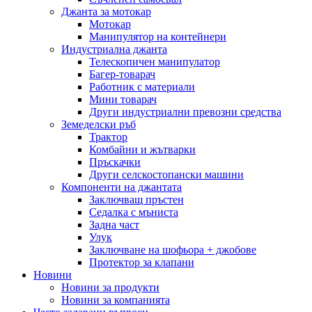
Джанта за мотокар
Мотокар
Манипулятор на контейнери
Индустриална джанта
Телескопичен манипулатор
Багер-товарач
Работник с материали
Мини товарач
Други индустриални превозни средства
Земеделски ръб
Трактор
Комбайни и жътварки
Пръскачки
Други селскостопански машини
Компоненти на джантата
Заключващ пръстен
Седалка с мъниста
Задна част
Улук
Заключване на шофьора + джобове
Протектор за клапани
Новини
Новини за продукти
Новини за компанията