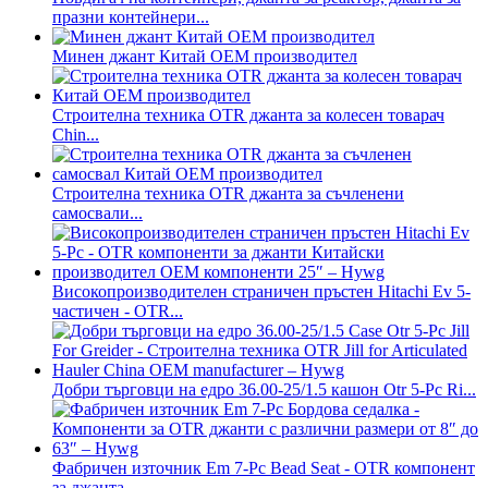
празни контейнери...
Минен джант Китай OEM производител
Строителна техника OTR джанта за колесен товарач
Chin...
Строителна техника OTR джанта за съчленени
самосвали...
Високопроизводителен страничен пръстен Hitachi Ev 5-
частичен - OTR...
Добри търговци на едро 36.00-25/1.5 кашон Otr 5-Pc Ri...
Фабричен източник Em 7-Pc Bead Seat - OTR компонент
за джанта...