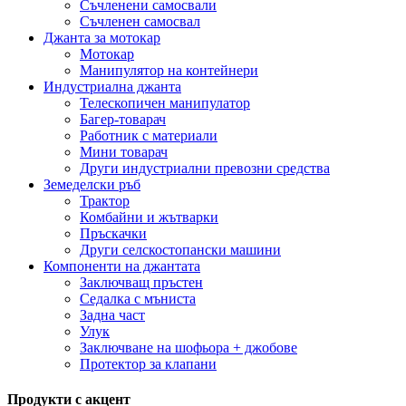
Съчленени самосвали
Съчленен самосвал
Джанта за мотокар
Мотокар
Манипулятор на контейнери
Индустриална джанта
Телескопичен манипулатор
Багер-товарач
Работник с материали
Мини товарач
Други индустриални превозни средства
Земеделски ръб
Трактор
Комбайни и жътварки
Пръскачки
Други селскостопански машини
Компоненти на джантата
Заключващ пръстен
Седалка с мъниста
Задна част
Улук
Заключване на шофьора + джобове
Протектор за клапани
Продукти с акцент