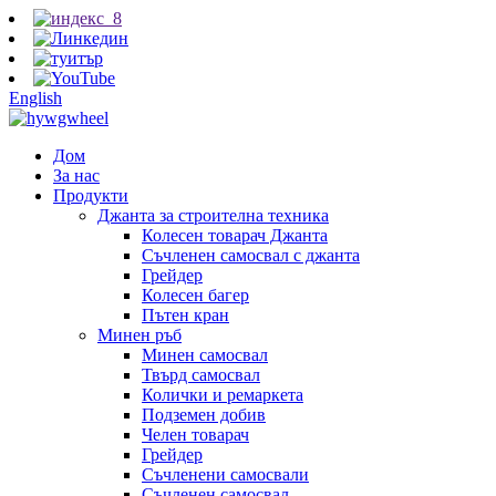
English
Дом
За нас
Продукти
Джанта за строителна техника
Колесен товарач Джанта
Съчленен самосвал с джанта
Грейдер
Колесен багер
Пътен кран
Минен ръб
Минен самосвал
Твърд самосвал
Колички и ремаркета
Подземен добив
Челен товарач
Грейдер
Съчленени самосвали
Съчленен самосвал