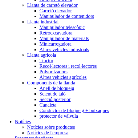
Llanta de carretó elevador
Carretó elevador
Manipulador de contenidors
Llanta industrial
Manipulador telescòpic
Retroexcavadora
Manipulador de materials
Minicarregadora
Altres vehicles industrials
Llanta agrícola
Tractor
Recol·lectores i recol·lectores
Polvoritzadors
Altres vehicles agrícoles
Components de la llanda
Anell de bloqueig
Seient de taló
Secció posterior
Canaleta
Conductor de bloqueig + butxaques
protector de vàlvula
Notícies
Notícies sobre productes
Notícies de l'empresa