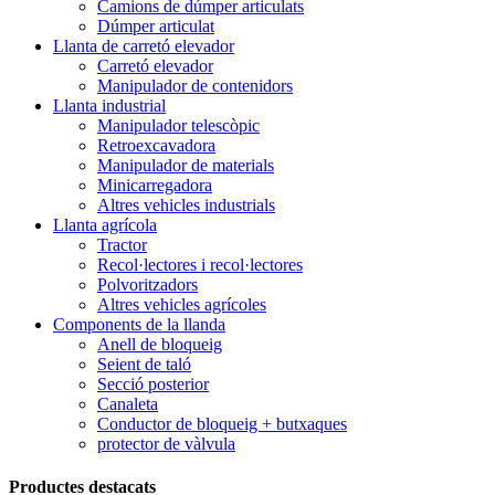
Camions de dúmper articulats
Dúmper articulat
Llanta de carretó elevador
Carretó elevador
Manipulador de contenidors
Llanta industrial
Manipulador telescòpic
Retroexcavadora
Manipulador de materials
Minicarregadora
Altres vehicles industrials
Llanta agrícola
Tractor
Recol·lectores i recol·lectores
Polvoritzadors
Altres vehicles agrícoles
Components de la llanda
Anell de bloqueig
Seient de taló
Secció posterior
Canaleta
Conductor de bloqueig + butxaques
protector de vàlvula
Productes destacats