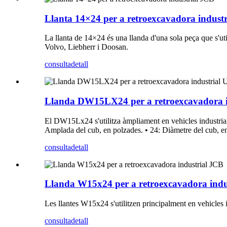
Llanta 14×24 per a retroexcavadora indust
La llanta de 14×24 és una llanda d'una sola peça que s'
Volvo, Liebherr i Doosan.
consulta
detall
Llanda DW15LX24 per a retroexcavadora 
El DW15Lx24 s'utilitza àmpliament en vehicles industria
Amplada del cub, en polzades. • 24: Diàmetre del cub, en
consulta
detall
Llanda W15x24 per a retroexcavadora indu
Les llantes W15x24 s'utilitzen principalment en vehicles 
consulta
detall