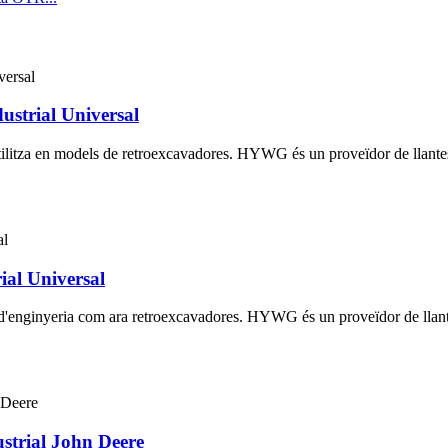
ustrial Universal
'utilitza en models de retroexcavadores. HYWG és un proveïdor de llante
ial Universal
s d'enginyeria com ara retroexcavadores. HYWG és un proveïdor de llant
strial John Deere