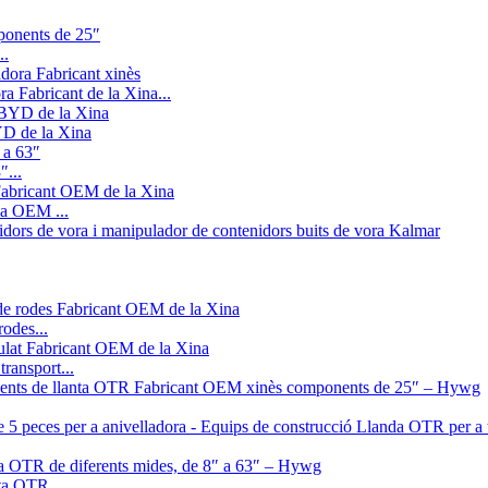
..
ra Fabricant de la Xina...
YD de la Xina
″...
na OEM ...
odes...
transport...
ta OTR...