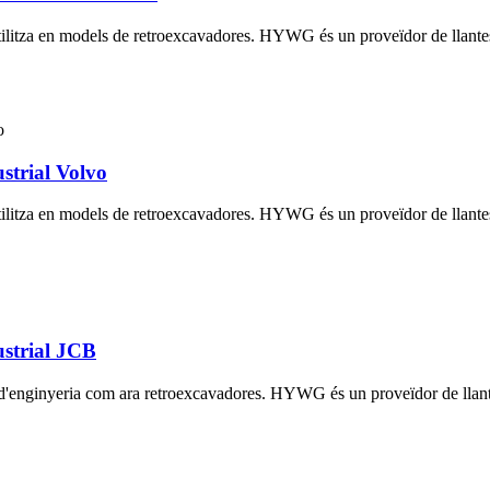
'utilitza en models de retroexcavadores. HYWG és un proveïdor de llante
strial Volvo
'utilitza en models de retroexcavadores. HYWG és un proveïdor de llante
ustrial JCB
s d'enginyeria com ara retroexcavadores. HYWG és un proveïdor de llant