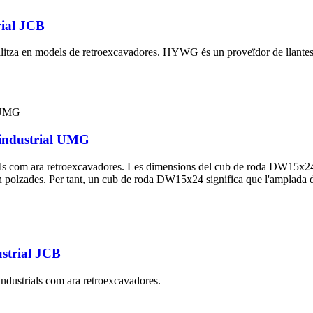
rial JCB
utilitza en models de retroexcavadores. HYWG és un proveïdor de llante
industrial UMG
ls com ara retroexcavadores. Les dimensions del cub de roda DW15x24 só
 polzades. Per tant, un cub de roda DW15x24 significa que l'amplada de
strial JCB
industrials com ara retroexcavadores.