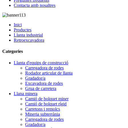
Preguntes freqüents
Contacta amb nosaltres
Inici
Productes
Llanta industrial
Retroexcavadora
Categories
Llanta d'equips de construcció
Carregadora de rodes
Rodador articulat de llanta
Gradador/a
Excavadora de rodes
Grua de carretera
Llana minera
Camió de bolquet miner
Camió de bolquet rígid
Carretons i remolcs
Mineria subterrània
Carregadora de rodes
Gradador/a