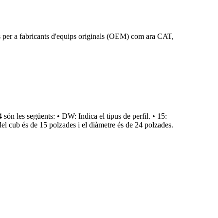
s per a fabricants d'equips originals (OEM) com ara CAT,
n les següents: • DW: Indica el tipus de perfil. • 15:
l cub és de 15 polzades i el diàmetre és de 24 polzades.