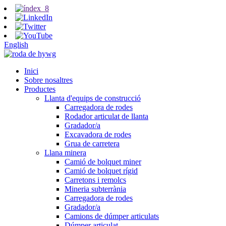
English
Inici
Sobre nosaltres
Productes
Llanta d'equips de construcció
Carregadora de rodes
Rodador articulat de llanta
Gradador/a
Excavadora de rodes
Grua de carretera
Llana minera
Camió de bolquet miner
Camió de bolquet rígid
Carretons i remolcs
Mineria subterrània
Carregadora de rodes
Gradador/a
Camions de dúmper articulats
Dúmper articulat