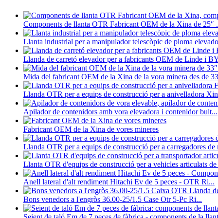
Components de llanta OTR Fabricant OEM de la Xina de 25″ .
Llanta industrial per a manipulador telescòpic de ploma elevado
Llanda de carretó elevador per a fabricants OEM de Linde i B
Mida del fabricant OEM de la Xina de la vora minera des de 33
Llanda OTR per a equips de construcció per a anivelladora Xi
Apilador de contenidors amb vora elevadora i contenidor buit...
Fabricant OEM de la Xina de vores mineres
Llanda OTR per a equips de construcció per a carregadores de r
Llanta OTR d'equips de construcció per a vehicles articulats de 
Anell lateral d'alt rendiment Hitachi Ev de 5 peces - OTR Ri...
Bons venedors a l'engròs 36.00-25/1.5 Case Otr 5-Pc Ri...
Seient de taló Em de 7 peces de fàbrica - components de la llan