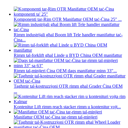
Komponenti tar-Rim OTR Manifattur OEM taċ-Ċina 25″ ...
Rimm industrijali għal Boom lift Tele handler manifattur taċ-
Ċina...
Rimm tal-forklift għal Linde u BYD China OEM manifattur
Rimm tal-minjieri Ċina OEM daqs manifattur minn 33″...
Tagħmir tal-kostruzzjoni OTR rimm għal Grader Ċina OEM
...
Kontenitur Lift rimm reach stacker rimm u kontenitur vojt...
Manifattur OEM taċ-Ċina tar-rimm tal-minjieri