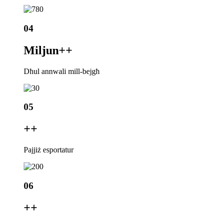
04
Miljun+
+
Dħul annwali mill-bejgħ
05
+
+
Pajjiż esportatur
06
+
+