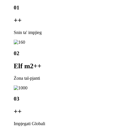
01
+
+
Snin ta' impjieg
02
Elf m2+
+
Żona tal-pjanti
03
+
+
Impjegati Globali