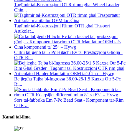
Tagħmir tal-Kostruzzjoni OTR rimm għal Wheel Loader
Chin...
Tagħmir tal-Kostruzzjoni Rimm OTR għal Trasport
Artikolat...
Ċirku tal-ġenb ta' 5-Pc Hitachi Ev ta' Prestazzjoni Għolja -
OTR Ri...
Bejjiegħa Tajba bl-Ingrossa 36.00-25/1.5 Kaxxa Otr 5-Pc
Ri...
Sors tal-fabbrika Em 7-Pc Bead Seat - Komponent tar-Rim
OTR ...
Kanal tal-ilma