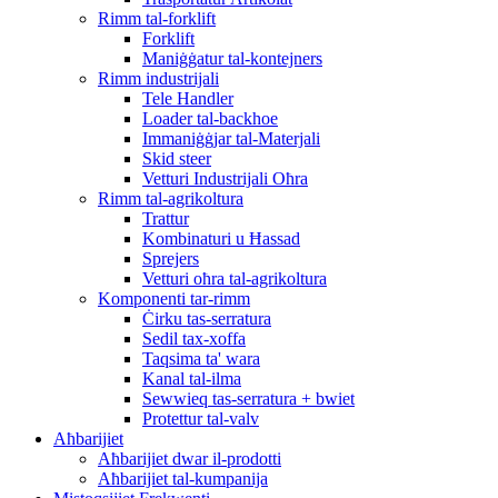
Rimm tal-forklift
Forklift
Maniġġatur tal-kontejners
Rimm industrijali
Tele Handler
Loader tal-backhoe
Immaniġġjar tal-Materjali
Skid steer
Vetturi Industrijali Oħra
Rimm tal-agrikoltura
Trattur
Kombinaturi u Ħassad
Sprejers
Vetturi oħra tal-agrikoltura
Komponenti tar-rimm
Ċirku tas-serratura
Sedil tax-xoffa
Taqsima ta' wara
Kanal tal-ilma
Sewwieq tas-serratura + bwiet
Protettur tal-valv
Aħbarijiet
Aħbarijiet dwar il-prodotti
Aħbarijiet tal-kumpanija