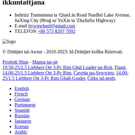
ikkuntattjana
Indirizz
Tramuntana ta 'QianLiu Road NanBei Lake Avenue,
JiaXing City (Ħruġ ta' YuXin ta 'ZhaJiaSu Highway)
E-mail
hywgwheel@gmail.com
TELEFON
+86 573 8207 7092
© Drittijiet tal-Awtur - 2010-2023: Id-Drittijiet kollha Riżervati.
Prodotti Sħan
-
Mappa tas-sit
19.50-25/2.5 Liebherr Otr 3-Pc Rim Għal Loader tar-Roti
,
Flanġ
,
14.00-25/1.5 Liebherr Otr 3-Pc Rim
,
Ċavetta tas-Sewwieq
,
14.00-
25/1.5 Liebherr Otr 3-Pc Rim Għall-Grader
,
Ċirku tal-ġenb
,
English
French
German
Portuguese
Spanish
Russian
Japanese
Korean
Arabic