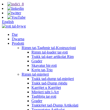
English
Dar
Dwarna
Prodotti
Rimm tat-Tagħmir tal-Kostruzzjoni
Rimm tal-loader tar-roti
Trakk tal-ġarr artikolat Rim
Grader
Skavatur bir-roti
Krejn tat-Triq
Rimm tal-minjieri
Trakk tad-dump tal-minjieri
Trakk tad-Dump riġidu
Karrijiet u Karrijiet
Minjieri taħt l-Art
Tagħbija tar-roti
Grader
Trakkijiet tad-Dump Artikolati
Trasportatur Artikolat