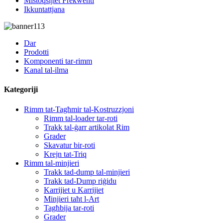
Mistoqsijiet Frekwenti
Ikkuntattjana
Dar
Prodotti
Komponenti tar-rimm
Kanal tal-ilma
Kategoriji
Rimm tat-Tagħmir tal-Kostruzzjoni
Rimm tal-loader tar-roti
Trakk tal-ġarr artikolat Rim
Grader
Skavatur bir-roti
Krejn tat-Triq
Rimm tal-minjieri
Trakk tad-dump tal-minjieri
Trakk tad-Dump riġidu
Karrijiet u Karrijiet
Minjieri taħt l-Art
Tagħbija tar-roti
Grader