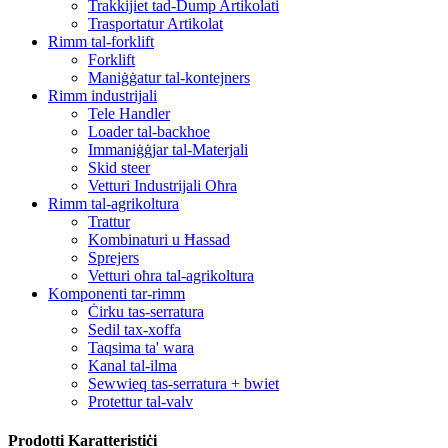
Trakkijiet tad-Dump Artikolati
Trasportatur Artikolat
Rimm tal-forklift
Forklift
Maniġġatur tal-kontejners
Rimm industrijali
Tele Handler
Loader tal-backhoe
Immaniġġjar tal-Materjali
Skid steer
Vetturi Industrijali Oħra
Rimm tal-agrikoltura
Trattur
Kombinaturi u Ħassad
Sprejers
Vetturi oħra tal-agrikoltura
Komponenti tar-rimm
Ċirku tas-serratura
Sedil tax-xoffa
Taqsima ta' wara
Kanal tal-ilma
Sewwieq tas-serratura + bwiet
Protettur tal-valv
Prodotti Karatteristiċi