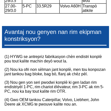
29/3.5
wou
27.00-
5-PC
33.5R29
Volvo A60H
Transpò
29/3.0
atikile
Avantaj nou genyen nan rim ekipman
konstriksyon?
(1) HYWG se antrepriz fabrikasyon chèn endistri konplè
pou tout kalite machin deyò wout la.
(2) Nou ka ofri non sèlman jant konplè, men tou konpozan
jant tankou bag bloke, bag bò, flanj ak chèz pèl.
(3) Nou gen yon seri pwodwi konplè ki gen ladan rim
endistriyèl 1-PC, rim chariot élévateur, rim 3-PC ak rim 5-
PC, nou ka bay tout kalite rim OTR.
(4) Gwo OEM tankou Caterpillar, Volvo, Liebherr, John
Deere ak XCMG te pwouve kalite nou an.