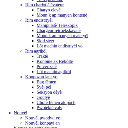
Rim chariot élévateur
Charyo elevè
Moun k ap manyen kontenè
Rim endistriyèl
Manipulatè Teleskopik
Chargeur retroekskavatè
Moun k ap manyen materyèl
Skid steer
Lòt machin endistriyèl yo
Rim agrikòl
Traktè
Konbine ak Rekòlte
Pulverizatè
Lòt machin agrikòl
Konpozan jant yo
Bag fèmen
Syèj pèl
Seksyon dèyè
Goutyè
Chofè fèmen ak pòch
Pwotektè valv
Nouvèl
Nouvèl pwodwi yo
Nouvèl konpayi an