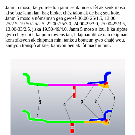
Janm 5 moso, ke yo rele tou janm senk moso, fèt ak senk moso
ki se baz janm lan, bag bloke, chèz talon ak de bag sou kote.
Janm 5 moso a nòmalman gen gwosè 36.00-25/1.5, 13.00-
25/2.5, 19.50-25/2.5, 22.00-25/3.0, 24.00-25/3.0, 25.00-25/3.5,
13.00-33/2.5, jiska 19.50-49/4.0. Janm 5 moso a lou, li ka sipòte
gwo chay epi li ka pran mwens tan, li lajman itilize nan ekipman
konstriksyon ak ekipman min, tankou bouteur, gwo chajè wou,
kamyon transpò atikile, kamyon ben ak lòt machin min.