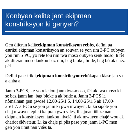
Konbyen kalite jant ekipman
konstriksyon ki genyen?
Gen diferan kalite
ekipman konstriksyon
rebò
s, defini pa
estrikti ekipman konstriksyon an souvan se yon rim 3-PC oubyen
yon rim 5-PC, yo rele tou rim twa moso oubyen senk moso, li fèt
ak diferan moso tankou baz rim, bag bloke, bride, bag bò ak chèz
pèl.
Defini pa estrikti,
ekipman konstriksyon
rebò
kapab klase jan sa
a anba a.
Janm 3-PCS, ke yo rele tou janm twa-moso, fèt ak twa moso ki
se baz janm lan, bag bloke a ak bride a. Janm 3-PCS la
nòmalman gen gwosè 12.00-25/1.5, 14.00-25/1.5 ak 17.00-
25/1.7. 3-PC a se yon janm ki pwa mwayen, ki ka sipòte yon
chaj mwayen epi ki ka pran gwo vitès, li lajman itilize nan
ekipman konstriksyon tankou nivelè, ti ak mwayen chajè wou ak
chariot élévateur. Li ka chaje pi plis pase yon janm 1-PC men
gen yon limit nan vitès la.