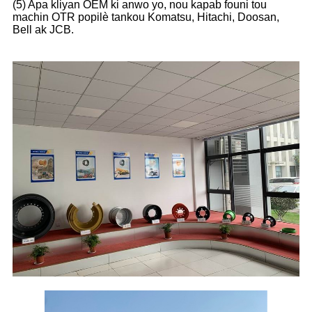
(5) Apa kliyan OEM ki anwo yo, nou kapab founi tou
machin OTR popilè tankou Komatsu, Hitachi, Doosan,
Bell ak JCB.