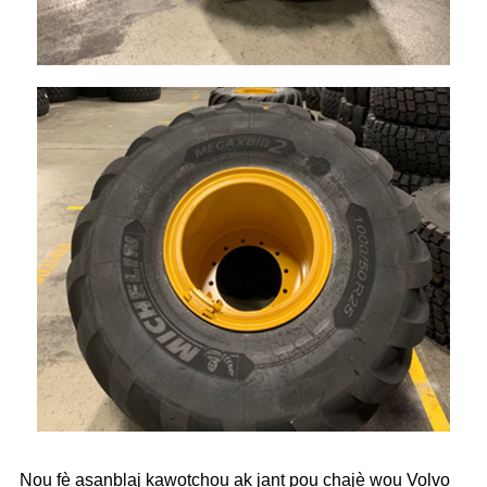
Nou fè asanblaj kawotchou ak jant pou chajè wou Volvo