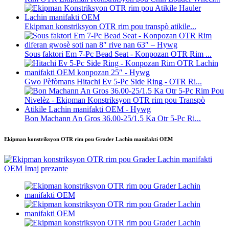
Ekipman konstriksyon OTR rim pou transpò atikile...
Sous faktori Em 7-Pc Bead Seat - Konpozan OTR Rim ...
Gwo Pèfòmans Hitachi Ev 5-Pc Side Ring - OTR Ri...
Bon Machann An Gros 36.00-25/1.5 Ka Otr 5-Pc Ri...
Ekipman konstriksyon OTR rim pou Grader Lachin manifakti OEM