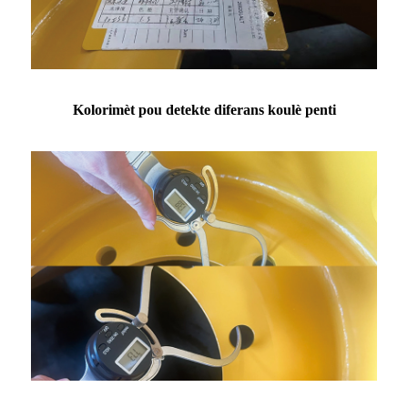
Kolorimèt pou detekte diferans koulè penti