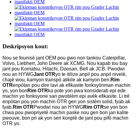
Deskripsyon kout:
Nou se founisè jant OEM pou gwo non tankou Caterpillar,
Volvo, Liebherr, John Deere ak XCMG. Nou kapab tou bay
jant pou Komatsu, Hitachi, Doosan, Bell ak JCB. Pwodwi
nou an HYWG
Jant OTR
yo te itilize anpil pou anpil nivelè,
chajè wou, kamyon transpò atikile ak kamyon ben.
Rim
OTR
enpòtan pou dire lavi ak efikasite fonksyònman machin
yo, yon bon
Rim OTR
ka pote yon pwa konsiderab epi ede
machin yo fonksyone san pwoblèm epi avèk efikasite. Li trè
enpòtan pou yon machin OTR gen yon sistèm solid, fyab ak
fyab.
Rim OTR
Pwodwi nou an HYWG
Rim OTR
se yon bon
chwa pou pwopriyetè machin paske nou gen bon jan kalite
pwouve, bon pri ak yon seri konplè de jant pou pifò machin
OTR yo.