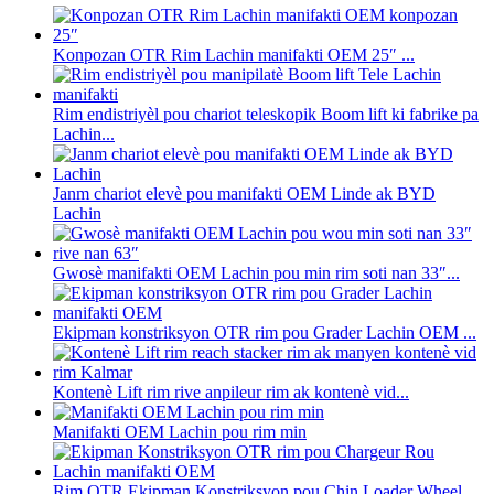
Konpozan OTR Rim Lachin manifakti OEM 25″ ...
Rim endistriyèl pou chariot teleskopik Boom lift ki fabrike pa
Lachin...
Janm chariot elevè pou manifakti OEM Linde ak BYD
Lachin
Gwosè manifakti OEM Lachin pou min rim soti nan 33″...
Ekipman konstriksyon OTR rim pou Grader Lachin OEM ...
Kontenè Lift rim rive anpileur rim ak kontenè vid...
Manifakti OEM Lachin pou rim min
Rim OTR Ekipman Konstriksyon pou Chin Loader Wheel...