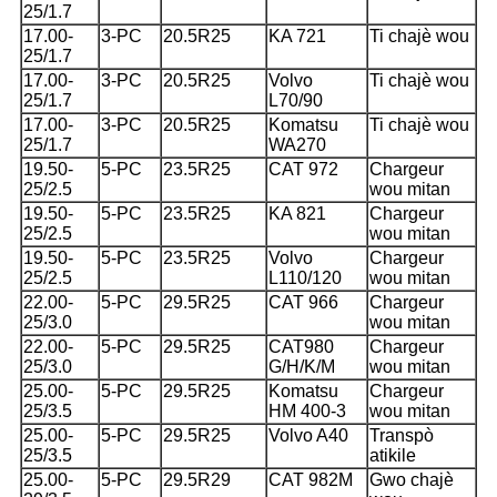
25/1.7
17.00-
3-PC
20.5R25
KA 721
Ti chajè wou
25/1.7
17.00-
3-PC
20.5R25
Volvo
Ti chajè wou
25/1.7
L70/90
17.00-
3-PC
20.5R25
Komatsu
Ti chajè wou
25/1.7
WA270
19.50-
5-PC
23.5R25
CAT 972
Chargeur
25/2.5
wou mitan
19.50-
5-PC
23.5R25
KA 821
Chargeur
25/2.5
wou mitan
19.50-
5-PC
23.5R25
Volvo
Chargeur
25/2.5
L110/120
wou mitan
22.00-
5-PC
29.5R25
CAT 966
Chargeur
25/3.0
wou mitan
22.00-
5-PC
29.5R25
CAT980
Chargeur
25/3.0
G/H/K/M
wou mitan
25.00-
5-PC
29.5R25
Komatsu
Chargeur
25/3.5
HM 400-3
wou mitan
25.00-
5-PC
29.5R25
Volvo A40
Transpò
25/3.5
atikile
25.00-
5-PC
29.5R29
CAT 982M
Gwo chajè