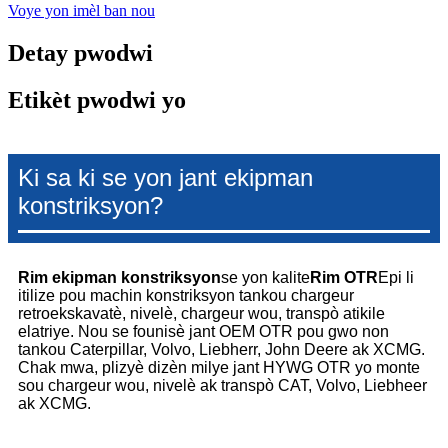
Voye yon imèl ban nou
Detay pwodwi
Etikèt pwodwi yo
Ki sa ki se yon jant ekipman
konstriksyon?
Rim ekipman konstriksyon
se yon kalite
Rim OTR
Epi li
itilize pou machin konstriksyon tankou chargeur
retroekskavatè, nivelè, chargeur wou, transpò atikile
elatriye. Nou se founisè jant OEM OTR pou gwo non
tankou Caterpillar, Volvo, Liebherr, John Deere ak XCMG.
Chak mwa, plizyè dizèn milye jant HYWG OTR yo monte
sou chargeur wou, nivelè ak transpò CAT, Volvo, Liebheer
ak XCMG.