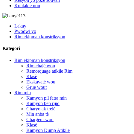
Kesyon yo poze souvan
Kontakte nou
Lakay
Pwodwi yo
Rim ekipman konstriksyon
Kategori
Rim ekipman konstriksyon
Rim chajè wou
Remorquage atikile Rim
Klasè
Ekskavatè wou
Grue wout
Rim min
Kamyon pil fatra min
Kamyon ben rijid
Charyo ak trelè
Min anba tè
Chargeur wou
Klasè
Kamyon Dump Atikile