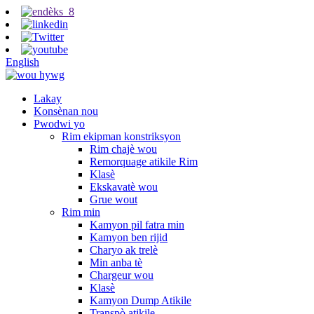
English
Lakay
Konsènan nou
Pwodwi yo
Rim ekipman konstriksyon
Rim chajè wou
Remorquage atikile Rim
Klasè
Ekskavatè wou
Grue wout
Rim min
Kamyon pil fatra min
Kamyon ben rijid
Charyo ak trelè
Min anba tè
Chargeur wou
Klasè
Kamyon Dump Atikile
Transpò atikile