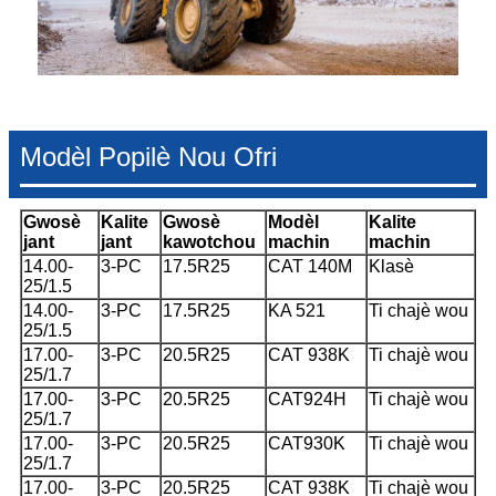
Modèl Popilè Nou Ofri
Gwosè
Kalite
Gwosè
Modèl
Kalite
jant
jant
kawotchou
machin
machin
14.00-
3-PC
17.5R25
CAT 140M
Klasè
25/1.5
14.00-
3-PC
17.5R25
KA 521
Ti chajè wou
25/1.5
17.00-
3-PC
20.5R25
CAT 938K
Ti chajè wou
25/1.7
17.00-
3-PC
20.5R25
CAT924H
Ti chajè wou
25/1.7
17.00-
3-PC
20.5R25
CAT930K
Ti chajè wou
25/1.7
17.00-
3-PC
20.5R25
CAT 938K
Ti chajè wou