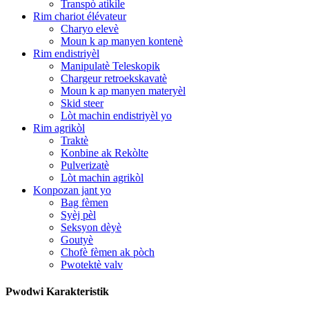
Transpò atikile
Rim chariot élévateur
Charyo elevè
Moun k ap manyen kontenè
Rim endistriyèl
Manipulatè Teleskopik
Chargeur retroekskavatè
Moun k ap manyen materyèl
Skid steer
Lòt machin endistriyèl yo
Rim agrikòl
Traktè
Konbine ak Rekòlte
Pulverizatè
Lòt machin agrikòl
Konpozan jant yo
Bag fèmen
Syèj pèl
Seksyon dèyè
Goutyè
Chofè fèmen ak pòch
Pwotektè valv
Pwodwi Karakteristik