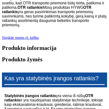
svarbu, kad OTR transporto priemonė būtų tvirta, patikima ir
patikima.
OTR ratlankis
Mūsų produktas HYWG
OTR
ratlankis
yra geras pasirinkimas transporto priemonių
savininkams, nes turime patikrintą kokybę, gerą kainą ir platų
ratlankių asortimentą daugumai bekelės transporto
priemonių.
Siųskite mums el. laišką
Produkto informacija
Produkto žymės
Kas yra statybinės įrangos ratlankis?
Statybinės įrangos ratlankis
yra viena iš rūšių
OTR
ratlankis
ir yra naudojamas statybinėje technikoje, tokioje
kaip ekskavatoriai-krautuvai, greideriai, ratiniai krautuvai,
šarnyriniai savivarčiai ir kt. Esame originalios įrangos