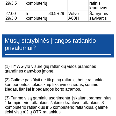
29/3.5
kompiuterių
ratinis
krautuvas
27.00-
5
33.5R29
Volvo
Šarnyrinis
29/3.0
kompiuterių
A60H
savivartis
Mūsų statybinės įrangos ratlankio
privalumai?
(1) HYWG yra visureigių ratlankių visos pramonės
grandinės gamybos įmonė.
(2) Galime pasiūlyti ne tik pilną ratlankį, bet ir ratlankio
komponentus, tokius kaip fiksavimo žiedas, šoninis
žiedas, flanšai ir padangos borto atramos.
(3) Turime visą gaminių asortimentą, įskaitant pramoninius
1 kompiuterio ratlankius, šakinio krautuvo ratlankius, 3
kompiuterio ratlankius ir 5 kompiuterio ratlankius, galime
tiekti visų rūšių OTR ratlankius.