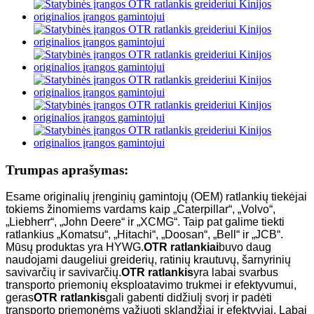
Trumpas aprašymas:
Esame originalių įrenginių gamintojų (OEM) ratlankių tiekėjai
tokiems žinomiems vardams kaip „Caterpillar“, „Volvo“,
„Liebherr“, „John Deere“ ir „XCMG“. Taip pat galime tiekti
ratlankius „Komatsu“, „Hitachi“, „Doosan“, „Bell“ ir „JCB“.
Mūsų produktas yra HYWG.
OTR ratlankiai
buvo daug
naudojami daugeliui greiderių, ratinių krautuvų, šarnyrinių
savivarčių ir savivarčių.
OTR ratlankis
yra labai svarbus
transporto priemonių eksploatavimo trukmei ir efektyvumui,
geras
OTR ratlankis
gali gabenti didžiulį svorį ir padėti
transporto priemonėms važiuoti sklandžiai ir efektyviai. Labai