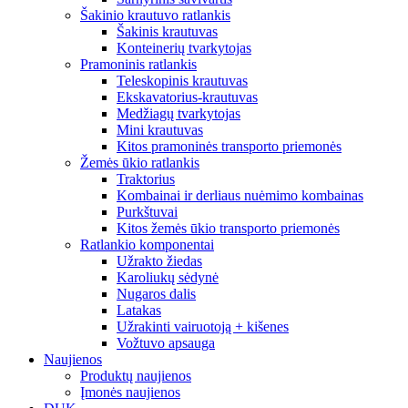
Šakinio krautuvo ratlankis
Šakinis krautuvas
Konteinerių tvarkytojas
Pramoninis ratlankis
Teleskopinis krautuvas
Ekskavatorius-krautuvas
Medžiagų tvarkytojas
Mini krautuvas
Kitos pramoninės transporto priemonės
Žemės ūkio ratlankis
Traktorius
Kombainai ir derliaus nuėmimo kombainas
Purkštuvai
Kitos žemės ūkio transporto priemonės
Ratlankio komponentai
Užrakto žiedas
Karoliukų sėdynė
Nugaros dalis
Latakas
Užrakinti vairuotoją + kišenes
Vožtuvo apsauga
Naujienos
Produktų naujienos
Įmonės naujienos