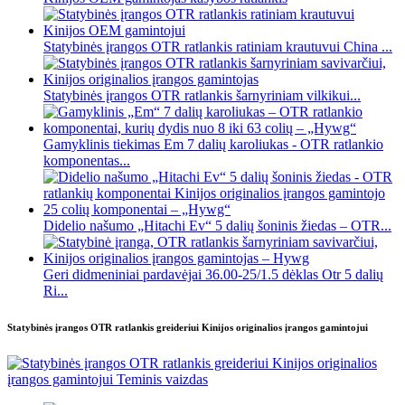
Statybinės įrangos OTR ratlankis ratiniam krautuvui China ...
Statybinės įrangos OTR ratlankis šarnyriniam vilkikui...
Gamyklinis tiekimas Em 7 dalių karoliukas - OTR ratlankio
komponentas...
Didelio našumo „Hitachi Ev“ 5 dalių šoninis žiedas – OTR...
Geri didmeniniai pardavėjai 36.00-25/1.5 dėklas Otr 5 dalių
Ri...
Statybinės įrangos OTR ratlankis greideriui Kinijos originalios įrangos gamintojui