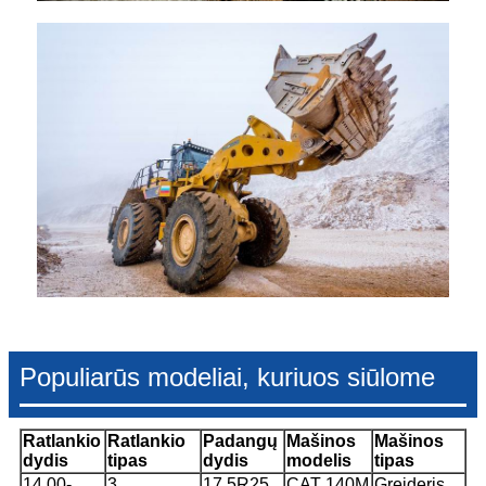
Populiarūs modeliai, kuriuos siūlome
Ratlankio
Ratlankio
Padangų
Mašinos
Mašinos
dydis
tipas
dydis
modelis
tipas
14.00-
3
17.5R25
CAT 140M
Greideris