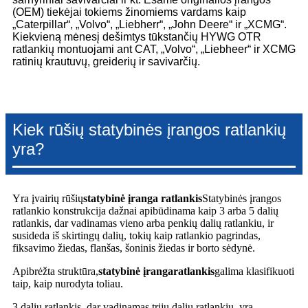
(OEM) tiekėjai tokiems žinomiems vardams kaip
„Caterpillar“, „Volvo“, „Liebherr“, „John Deere“ ir „XCMG“.
Kiekvieną mėnesį dešimtys tūkstančių HYWG OTR
ratlankių montuojami ant CAT, „Volvo“, „Liebheer“ ir XCMG
ratinių krautuvų, greiderių ir savivarčių.
Kiek rūšių statybinės įrangos ratlankių
yra?
Yra įvairių rūšių
statybinė įranga
ratlankis
Statybinės įrangos
ratlankio konstrukcija dažnai apibūdinama kaip 3 arba 5 dalių
ratlankis, dar vadinamas vieno arba penkių dalių ratlankiu, ir
susideda iš skirtingų dalių, tokių kaip ratlankio pagrindas,
fiksavimo žiedas, flanšas, šoninis žiedas ir borto sėdynė.
Apibrėžta struktūra,
statybinė įranga
ratlankis
galima klasifikuoti
taip, kaip nurodyta toliau.
3 dalių ratlankis, dar vadinamas trijų dalių ratlankiu, yra