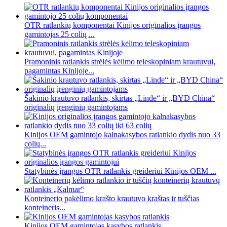
OTR ratlankių komponentai Kinijos originalios įrangos
gamintojas 25 colių ...
Pramoninis ratlankis strėlės kėlimo teleskopiniam krautuvui,
pagamintas Kinijoje...
Šakinio krautuvo ratlankis, skirtas „Linde“ ir „BYD China“
originalių įrenginių gamintojams
Kinijos OEM gamintojo kalnakasybos ratlankio dydis nuo 33
colių...
Statybinės įrangos OTR ratlankis greideriui Kinijos OEM ...
Konteinerio pakėlimo krašto krautuvo kraštas ir tuščias
konteineris...
Kinijos OEM gamintojas kasybos ratlankis