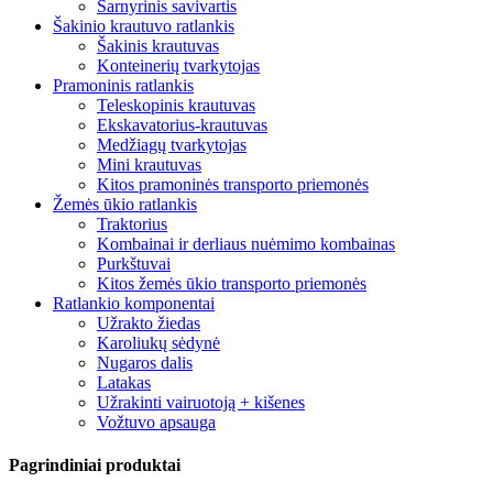
Šarnyrinis savivartis
Šakinio krautuvo ratlankis
Šakinis krautuvas
Konteinerių tvarkytojas
Pramoninis ratlankis
Teleskopinis krautuvas
Ekskavatorius-krautuvas
Medžiagų tvarkytojas
Mini krautuvas
Kitos pramoninės transporto priemonės
Žemės ūkio ratlankis
Traktorius
Kombainai ir derliaus nuėmimo kombainas
Purkštuvai
Kitos žemės ūkio transporto priemonės
Ratlankio komponentai
Užrakto žiedas
Karoliukų sėdynė
Nugaros dalis
Latakas
Užrakinti vairuotoją + kišenes
Vožtuvo apsauga
Pagrindiniai produktai