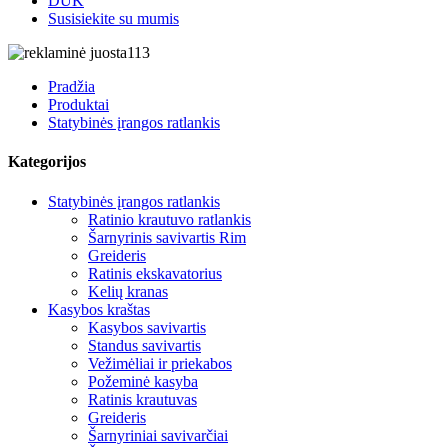
DUK
Susisiekite su mumis
Pradžia
Produktai
Statybinės įrangos ratlankis
Kategorijos
Statybinės įrangos ratlankis
Ratinio krautuvo ratlankis
Šarnyrinis savivartis Rim
Greideris
Ratinis ekskavatorius
Kelių kranas
Kasybos kraštas
Kasybos savivartis
Standus savivartis
Vežimėliai ir priekabos
Požeminė kasyba
Ratinis krautuvas
Greideris
Šarnyriniai savivarčiai