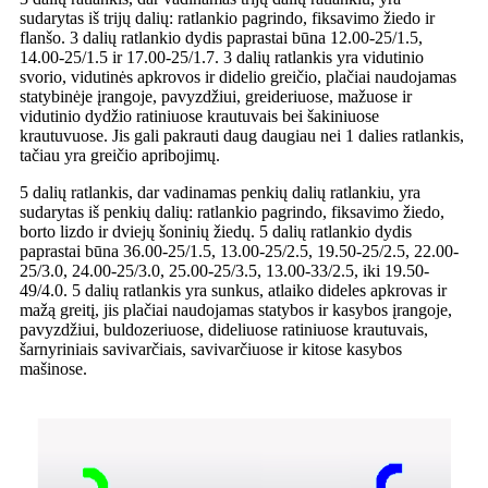
sudarytas iš trijų dalių: ratlankio pagrindo, fiksavimo žiedo ir
flanšo. 3 dalių ratlankio dydis paprastai būna 12.00-25/1.5,
14.00-25/1.5 ir 17.00-25/1.7. 3 dalių ratlankis yra vidutinio
svorio, vidutinės apkrovos ir didelio greičio, plačiai naudojamas
statybinėje įrangoje, pavyzdžiui, greideriuose, mažuose ir
vidutinio dydžio ratiniuose krautuvais bei šakiniuose
krautuvuose. Jis gali pakrauti daug daugiau nei 1 dalies ratlankis,
tačiau yra greičio apribojimų.
5 dalių ratlankis, dar vadinamas penkių dalių ratlankiu, yra
sudarytas iš penkių dalių: ratlankio pagrindo, fiksavimo žiedo,
borto lizdo ir dviejų šoninių žiedų. 5 dalių ratlankio dydis
paprastai būna 36.00-25/1.5, 13.00-25/2.5, 19.50-25/2.5, 22.00-
25/3.0, 24.00-25/3.0, 25.00-25/3.5, 13.00-33/2.5, iki 19.50-
49/4.0. 5 dalių ratlankis yra sunkus, atlaiko dideles apkrovas ir
mažą greitį, jis plačiai naudojamas statybos ir kasybos įrangoje,
pavyzdžiui, buldozeriuose, dideliuose ratiniuose krautuvais,
šarnyriniais savivarčiais, savivarčiuose ir kitose kasybos
mašinose.