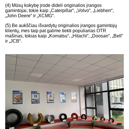
(4) Mūsų kokybę įrodė dideli originalios įrangos
gamintojai, tokie kaip „Caterpillar“, „Volvo“, „Liebherr“,
„John Deere“ ir „XCMG“.
(5) Be aukščiau išvardytų originalios įrangos gamintojų
klientų, mes taip pat galime tiekti populiarias OTR
mašinas, tokias kaip „Komatsu“, „Hitachi“, „Doosan“, „Bell“
ir „JCB“.