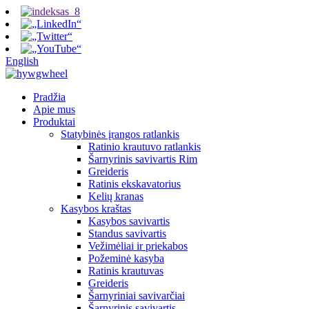
English
Pradžia
Apie mus
Produktai
Statybinės įrangos ratlankis
Ratinio krautuvo ratlankis
Šarnyrinis savivartis Rim
Greideris
Ratinis ekskavatorius
Kelių kranas
Kasybos kraštas
Kasybos savivartis
Standus savivartis
Vežimėliai ir priekabos
Požeminė kasyba
Ratinis krautuvas
Greideris
Šarnyriniai savivarčiai
Šarnyrinis savivartis