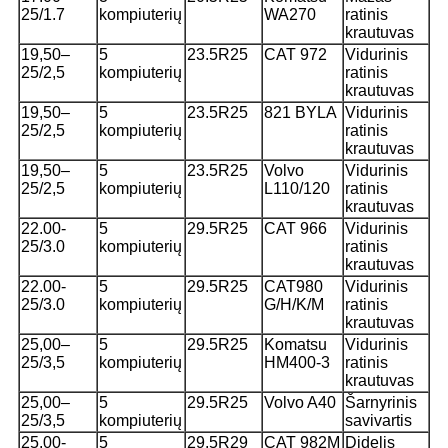
25/1.7
kompiuterių
WA270
ratinis
krautuvas
19,50–
5
23.5R25
CAT 972
Vidurinis
25/2,5
kompiuterių
ratinis
krautuvas
19,50–
5
23.5R25
821 BYLA
Vidurinis
25/2,5
kompiuterių
ratinis
krautuvas
19,50–
5
23.5R25
Volvo
Vidurinis
25/2,5
kompiuterių
L110/120
ratinis
krautuvas
22.00-
5
29.5R25
CAT 966
Vidurinis
25/3.0
kompiuterių
ratinis
krautuvas
22.00-
5
29.5R25
CAT980
Vidurinis
25/3.0
kompiuterių
G/H/K/M
ratinis
krautuvas
25,00–
5
29.5R25
Komatsu
Vidurinis
25/3,5
kompiuterių
HM400-3
ratinis
krautuvas
25,00–
5
29.5R25
Volvo A40
Šarnyrinis
25/3,5
kompiuterių
savivartis
25.00-
5
29.5R29
CAT 982M
Didelis