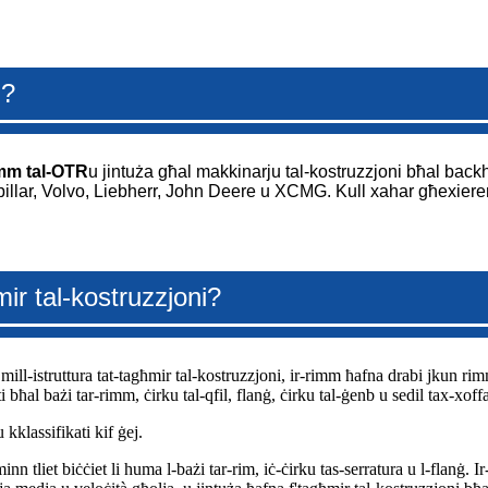
i?
mm tal-OTR
u jintuża għal makkinarju tal-kostruzzjoni bħal backh
pillar, Volvo, Liebherr, John Deere u XCMG. Kull xahar għexier
ir tal-kostruzzjoni?
t mill-istruttura tat-tagħmir tal-kostruzzjoni, ir-rimm ħafna drabi jkun ri
ħal bażi tar-rimm, ċirku tal-qfil, flanġ, ċirku tal-ġenb u sedil tax-xoffa
u kklassifikati kif ġej.
n tliet biċċiet li huma l-bażi tar-rim, iċ-ċirku tas-serratura u l-flanġ.