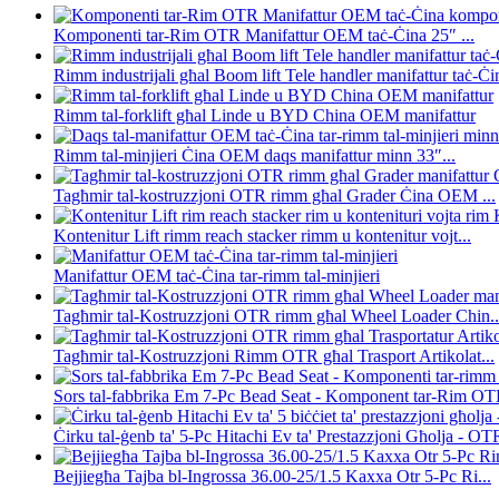
Komponenti tar-Rim OTR Manifattur OEM taċ-Ċina 25″ ...
Rimm industrijali għal Boom lift Tele handler manifattur taċ-Ċin
Rimm tal-forklift għal Linde u BYD China OEM manifattur
Rimm tal-minjieri Ċina OEM daqs manifattur minn 33″...
Tagħmir tal-kostruzzjoni OTR rimm għal Grader Ċina OEM ...
Kontenitur Lift rimm reach stacker rimm u kontenitur vojt...
Manifattur OEM taċ-Ċina tar-rimm tal-minjieri
Tagħmir tal-Kostruzzjoni OTR rimm għal Wheel Loader Chin..
Tagħmir tal-Kostruzzjoni Rimm OTR għal Trasport Artikolat...
Sors tal-fabbrika Em 7-Pc Bead Seat - Komponent tar-Rim OTR
Ċirku tal-ġenb ta' 5-Pc Hitachi Ev ta' Prestazzjoni Għolja - OTR
Bejjiegħa Tajba bl-Ingrossa 36.00-25/1.5 Kaxxa Otr 5-Pc Ri...