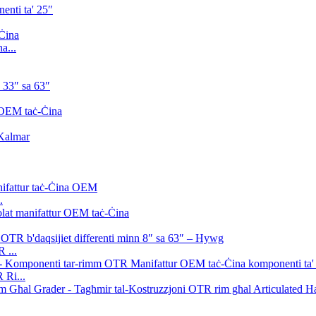
a...
.
 ...
 Ri...