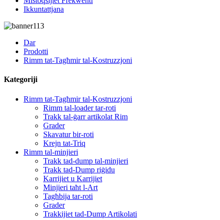
Mistoqsijiet Frekwenti
Ikkuntattjana
Dar
Prodotti
Rimm tat-Tagħmir tal-Kostruzzjoni
Kategoriji
Rimm tat-Tagħmir tal-Kostruzzjoni
Rimm tal-loader tar-roti
Trakk tal-ġarr artikolat Rim
Grader
Skavatur bir-roti
Krejn tat-Triq
Rimm tal-minjieri
Trakk tad-dump tal-minjieri
Trakk tad-Dump riġidu
Karrijiet u Karrijiet
Minjieri taħt l-Art
Tagħbija tar-roti
Grader
Trakkijiet tad-Dump Artikolati