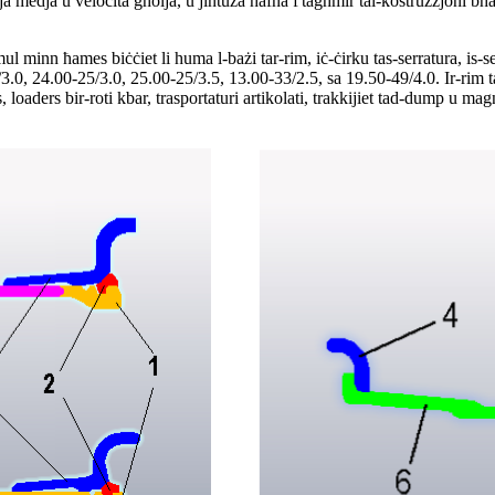
 medja u veloċità għolja, u jintuża ħafna f'tagħmir tal-kostruzzjoni bħal 
 minn ħames biċċiet li huma l-bażi tar-rim, iċ-ċirku tas-serratura, is-s
.0, 24.00-25/3.0, 25.00-25/3.5, 13.00-33/2.5, sa 19.50-49/4.0. Ir-rim ta'
 loaders bir-roti kbar, trasportaturi artikolati, trakkijiet tad-dump u magn