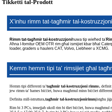
Tikketti tal-Prodott
X'inhu rimm tat-tagħmir tal-kostruzzjon
Rimm tat-tagħmir tal-kostruzzjoni
huwa tip wieħed ta'
Ri
Aħna l-fornitur OEM OTR rim għal ismijiet kbar bħal Cater
loader, graders u haulers CAT, Volvo, Liebheer u XCMG.
Kemm hemm tipi ta' rimsijiet għal tagħm
Hemm tipi differenti ta’
tagħmir tal-kostruzzjoni
rimm
s, defini
jew rimm ta' ħames biċċiet, huwa magħmul minn biċċiet differenti b
Definita mill-istruttura,
tagħmir tal-kostruzzjoni
rimm
jistgħu jiġ
Rim bi 3 PCs, imsejjaħ ukoll rim bi tliet biċċiet, huwa magħmul min