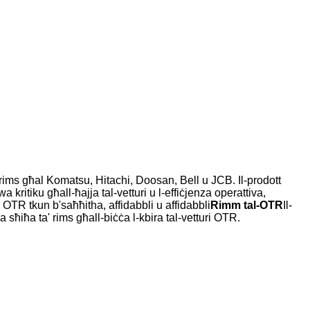
rims għal Komatsu, Hitachi, Doosan, Bell u JCB. Il-prodott
a kritiku għall-ħajja tal-vetturi u l-effiċjenza operattiva,
ra OTR tkun b'saħħitha, affidabbli u affidabbli
Rimm tal-OTR
Il-
 sħiħa ta' rims għall-biċċa l-kbira tal-vetturi OTR.