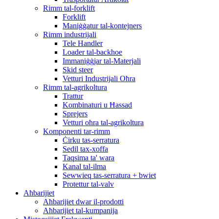
Rimm tal-forklift
Forklift
Maniġġatur tal-kontejners
Rimm industrijali
Tele Handler
Loader tal-backhoe
Immaniġġjar tal-Materjali
Skid steer
Vetturi Industrijali Oħra
Rimm tal-agrikoltura
Trattur
Kombinaturi u Ħassad
Sprejers
Vetturi oħra tal-agrikoltura
Komponenti tar-rimm
Ċirku tas-serratura
Sedil tax-xoffa
Taqsima ta' wara
Kanal tal-ilma
Sewwieq tas-serratura + bwiet
Protettur tal-valv
Aħbarijiet
Aħbarijiet dwar il-prodotti
Aħbarijiet tal-kumpanija