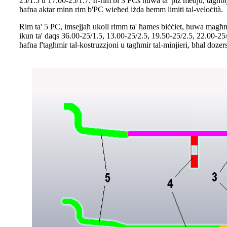
25/1.5 u 17.00-25/1.7. Ir-rim bi 3 PCs huwa ta' piż medju, tagħbija
ħafna aktar minn rim b'PC wieħed iżda hemm limiti tal-veloċità.
Rim ta' 5 PC, imsejjaħ ukoll rimm ta' ħames biċċiet, huwa magħmul
ikun ta' daqs 36.00-25/1.5, 13.00-25/2.5, 19.50-25/2.5, 22.00-25/3
ħafna f'tagħmir tal-kostruzzjoni u tagħmir tal-minjieri, bħal dozers,