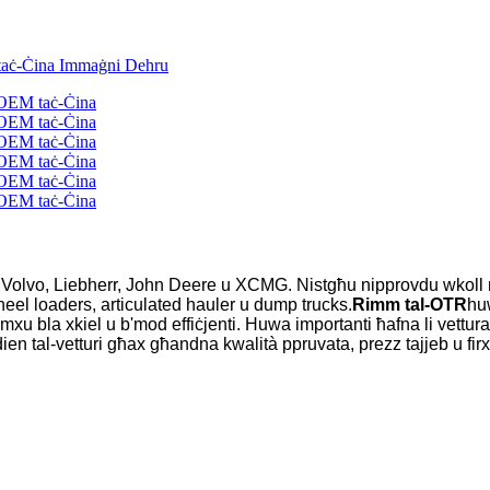
ar, Volvo, Liebherr, John Deere u XCMG. Nistgħu nipprovdu wkoll 
eel loaders, articulated hauler u dump trucks.
Rimm tal-OTR
huw
ri jimxu bla xkiel u b'mod effiċjenti. Huwa importanti ħafna li vettu
ien tal-vetturi għax għandna kwalità ppruvata, prezz tajjeb u firxa