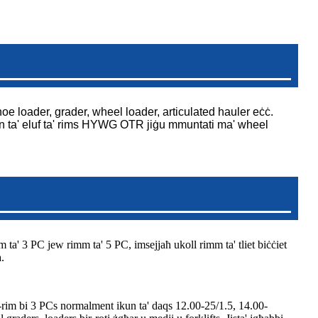
oe loader, grader, wheel loader, articulated hauler eċċ.
en ta' eluf ta' rims HYWG OTR jiġu mmuntati ma' wheel
mm ta' 3 PC jew rimm ta' 5 PC, imsejjaħ ukoll rimm ta' tliet biċċiet
.
 Ir-rim bi 3 PCs normalment ikun ta' daqs 12.00-25/1.5, 14.00-