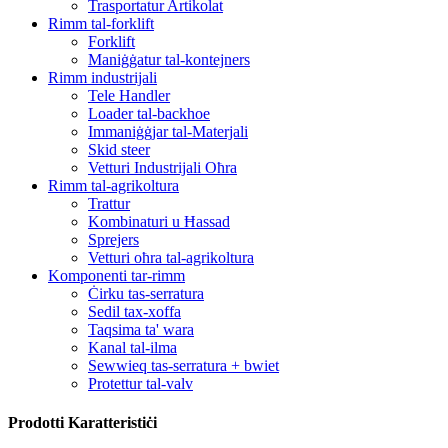
Trasportatur Artikolat
Rimm tal-forklift
Forklift
Maniġġatur tal-kontejners
Rimm industrijali
Tele Handler
Loader tal-backhoe
Immaniġġjar tal-Materjali
Skid steer
Vetturi Industrijali Oħra
Rimm tal-agrikoltura
Trattur
Kombinaturi u Ħassad
Sprejers
Vetturi oħra tal-agrikoltura
Komponenti tar-rimm
Ċirku tas-serratura
Sedil tax-xoffa
Taqsima ta' wara
Kanal tal-ilma
Sewwieq tas-serratura + bwiet
Protettur tal-valv
Prodotti Karatteristiċi