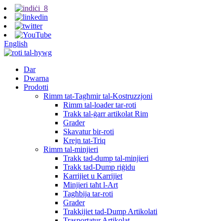
English
Dar
Dwarna
Prodotti
Rimm tat-Tagħmir tal-Kostruzzjoni
Rimm tal-loader tar-roti
Trakk tal-ġarr artikolat Rim
Grader
Skavatur bir-roti
Krejn tat-Triq
Rimm tal-minjieri
Trakk tad-dump tal-minjieri
Trakk tad-Dump riġidu
Karrijiet u Karrijiet
Minjieri taħt l-Art
Tagħbija tar-roti
Grader
Trakkijiet tad-Dump Artikolati
Trasportatur Artikolat