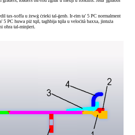
graders, loaders bir-roti żgħar u medji u forklifts. Jista' jgħabbi
edil tax-xoffa u żewġ ċrieki tal-ġenb. Ir-rim ta' 5 PC normalment
 5 PC huwa piż tqil, tagħbija tqila u veloċità baxxa, jintuża
i oħra tal-minjieri.