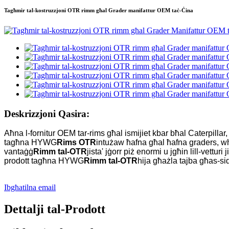
Tagħmir tal-kostruzzjoni OTR rimm għal Grader manifattur OEM taċ-Ċina
Deskrizzjoni Qasira:
Aħna l-fornitur OEM tar-rims għal ismijiet kbar bħal Caterpill
tagħna HYWG
Rims OTR
intużaw ħafna għal ħafna graders, wh
vantaġġ
Rimm tal-OTR
jista' jġorr piż enormi u jgħin lill-vettu
prodott tagħna HYWG
Rimm tal-OTR
hija għażla tajba għas-sid
Ibgħatilna email
Dettalji tal-Prodott