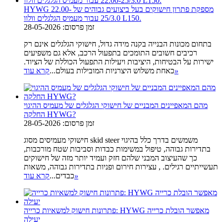
HYWG מספקת פתרון חישוקים בעל ביצועים גבוהים של 22.00-
25/3.0 עבור מעמיס הגלגלים וולוו L150.
זמן פרסום: 28-05-2026
בתחום מכונות הבנייה בקנה מידה גדול, חישוקי הגלגלים אינם רק
רכיבים חשובים התומכים בתפעול הרכב, אלא גם משפיעים
ישירות על הבטיחות, היציבות ויעילות התפעול הכוללת של הציוד.
»
כאחת משלוש היצרניות המובילות בעולם...
קרא עוד
מהם המאפיינים המבניים של חישוקי הגלגלים של מעמיס ההיגוי
החלקה HYWG?
זמן פרסום: 28-05-2026
חישוקי מעמיסים מסוג skid steer משמשים בדרך כלל בהיגוי
בתדירות גבוהה, טיפול במשימות כבדות וסביבות שטח מורכבות,
כך שהעיצוב המבני שלהם חזק ועמיד יותר מזה של חישוקים
תעשייתיים רגילים. , עצירות חירום ופניות בתדירות גבוהה, משאות
»
כבדים...
קרא עוד
פתרונות חישוק למשאיות כרייה: HYWG מאפשר הובלת כרייה
יעילה