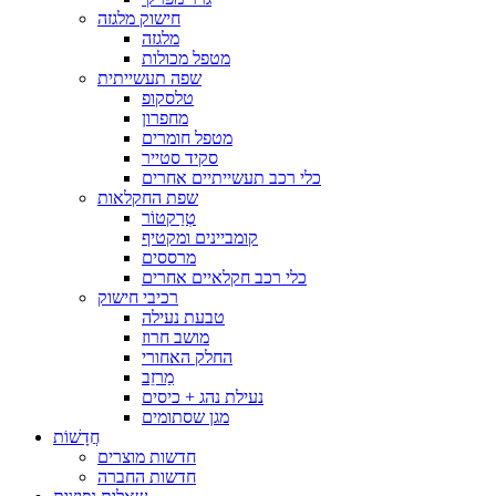
חישוק מלגזה
מלגזה
מטפל מכולות
שפה תעשייתית
טלסקופ
מחפרון
מטפל חומרים
סקיד סטייר
כלי רכב תעשייתיים אחרים
שפת החקלאות
טְרַקטוֹר
קומביינים ומקטיף
מרססים
כלי רכב חקלאיים אחרים
רכיבי חישוק
טבעת נעילה
מושב חרוז
החלק האחורי
מַרזֵב
נעילת נהג + כיסים
מגן שסתומים
חֲדָשׁוֹת
חדשות מוצרים
חדשות החברה