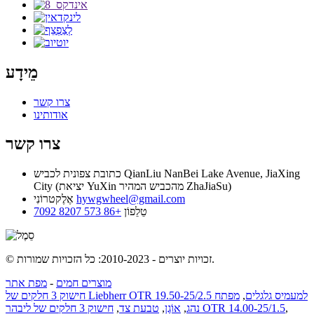
מֵידָע
צרו קשר
אודותינו
צרו קשר
כתובת
צפונית לכביש QianLiu NanBei Lake Avenue, JiaXing
City (יציאת YuXin מהכביש המהיר ZhaJiaSu)
hywgwheel@gmail.com
אֶלֶקטרוֹנִי
טֵלֵפוֹן
+86 573 8207 7092
© זכויות יוצרים - 2010-2023: כל הזכויות שמורות.
מוצרים חמים
-
מפת אתר
חישוק 3 חלקים של Liebherr OTR 19.50-25/2.5 למעמיס גלגלים
,
מפתח
,
חישוק 3 חלקים של ליבהר OTR 14.00-25/1.5
נהג
,
אוֹגֶן
,
טבעת צד
,