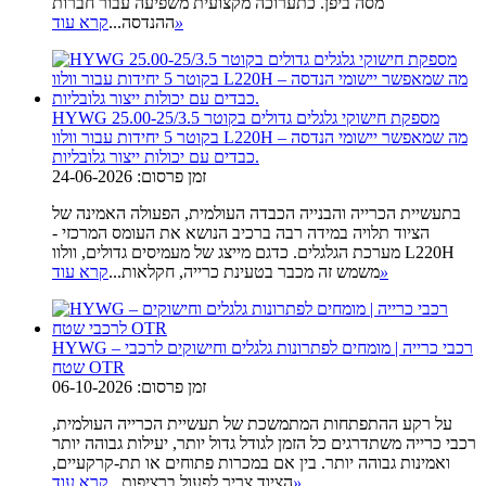
מסה ביפן. כתערוכה מקצועית משפיעה עבור חברות
»
ההנדסה...
קרא עוד
HYWG מספקת חישוקי גלגלים גדולים בקוטר 25.00-25/3.5
בקוטר 5 יחידות עבור וולוו L220H – מה שמאפשר יישומי הנדסה
כבדים עם יכולות ייצור גלובליות.
זמן פרסום: 24-06-2026
בתעשיית הכרייה והבנייה הכבדה העולמית, הפעולה האמינה של
הציוד תלויה במידה רבה ברכיב הנושא את העומס המרכזי -
מערכת הגלגלים. כדגם מייצג של מעמיסים גדולים, וולוו L220H
»
משמש זה מכבר בטעינת כרייה, חקלאות...
קרא עוד
HYWG – רכבי כרייה | מומחים לפתרונות גלגלים וחישוקים לרכבי
שטח OTR
זמן פרסום: 06-10-2026
על רקע ההתפתחות המתמשכת של תעשיית הכרייה העולמית,
רכבי כרייה משתדרגים כל הזמן לגודל גדול יותר, יעילות גבוהה יותר
ואמינות גבוהה יותר. בין אם במכרות פתוחים או תת-קרקעיים,
»
הציוד צריך לפעול ברציפות...
קרא עוד