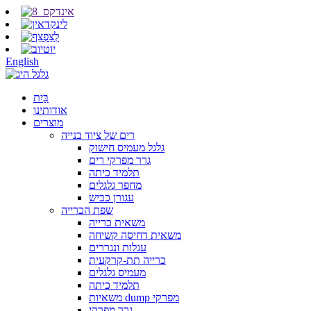
English
בַּיִת
אודותינו
מוצרים
רים של ציוד בנייה
גלגל מעמיס חישוק
גרר מפרקי רים
תלמיד כיתה
מחפר גלגלים
עגורן כביש
שפת הכרייה
משאית כרייה
משאית דחיסה קשיחה
עגלות ונגררים
כרייה תת-קרקעית
מעמיס גלגלים
תלמיד כיתה
משאיות dump מפרקי
גרר מפרקי