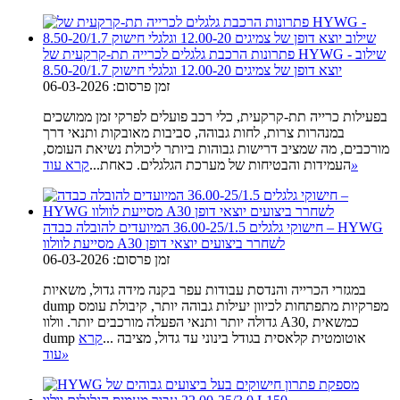
פתרונות הרכבת גלגלים לכרייה תת-קרקעית של HYWG - שילוב
יוצא דופן של צמיגים 12.00-20 וגלגלי חישוק 8.50-20/1.7
זמן פרסום: 06-03-2026
בפעילות כרייה תת-קרקעית, כלי רכב פועלים לפרקי זמן ממושכים
במנהרות צרות, לחות גבוהה, סביבות מאובקות ותנאי דרך
מורכבים, מה שמציב דרישות גבוהות ביותר ליכולת נשיאת העומס,
»
העמידות והבטיחות של מערכת הגלגלים. כאחת...
קרא עוד
חישוקי גלגלים 36.00-25/1.5 המיועדים להובלה כבדה – HYWG
מסייעת לוולוו A30 לשחרר ביצועים יוצאי דופן
זמן פרסום: 06-03-2026
במגזרי הכרייה והנדסת עבודות עפר בקנה מידה גדול, משאיות
dump מפרקיות מתפתחות לכיוון יעילות גבוהה יותר, קיבולת עומס
גדולה יותר ותנאי הפעלה מורכבים יותר. וולוו A30, כמשאית
dump אוטומטית קלאסית בגודל בינוני עד גדול, מציבה ...
קרא
»
עוד