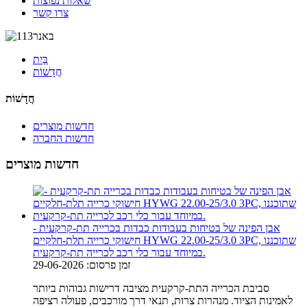
שאלות נפוצות
צרו קשר
בַּיִת
חֲדָשׁוֹת
חֲדָשׁוֹת
חדשות מוצרים
חדשות החברה
חדשות מוצרים
אבן הפינה של בטיחות בעבודות כבדות בכרייה תת-קרקעית -
חישוקי כרייה תלת-חלקיים HYWG 22.00-25/3.0 3PC, שתוכננו
במיוחד עבור כלי רכב לכרייה תת-קרקעית.
זמן פרסום: 29-06-2026
סביבת הכרייה התת-קרקעית מציבה דרישות גבוהות ביותר
לאמינות הציוד. מנהרות צרות, תנאי דרך מורכבים, פעולה רציפה