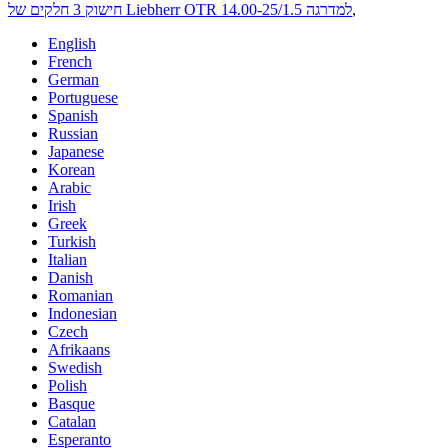
,
חישוק 3 חלקים של Liebherr OTR 14.00-25/1.5 למדרגה
English
French
German
Portuguese
Spanish
Russian
Japanese
Korean
Arabic
Irish
Greek
Turkish
Italian
Danish
Romanian
Indonesian
Czech
Afrikaans
Swedish
Polish
Basque
Catalan
Esperanto