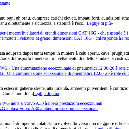
esante
anti ogni ghjornu, cumprese carichi elevati, impatti forti, cundizioni stra
u direttamente a sicurezza, a stabilità è l'eco...
Leghje di più
»
 motori livellatori di grandi dimensioni CAT 16G - chì risponde à i req
tata aduprata dapoi tantu tempu in miniere à celu apertu, cave, prughjett
trade di trasportu minerariu, u livellamentu di u lettu stradale, a custruz
G - Una cumminazione eccezziunale di pneumatici 12.00-20 è rote cù c
di estesi in gallerie strette, alta umidità, ambienti pulverulenti è cundi
e. Cum'è unu di i...
Leghje di più
»
G aiuta a Volvo A30 à liberà prestazioni eccezziunali
 i camion à dumper articulati stanu evolvendu versu una maggiore efficie
classicu di medie è grandi dimensioni, si trova...
Leghje di più
»