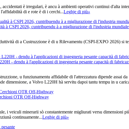
 accidentati è irregulari, è ancu à ambienti operativi cuntinui d'alta int
affidabilità di e rote è di i cerchi...
Leghje di più
»
ità à CSPI 2026, cuntribuendu à a migliurazione di l'industria mundiale
roduttività di a Custruzzione è di u Rilevamentu (CSPI-EXPO 2026) si 
H - dendu à l'applicazioni di ingegneria pesante capacità di fabricaz
truzzione, u funziunamentu affidabile di l'attrezzatura dipende assai da 
rande dimensione, a Volvo L220H hà servitu dapoi tantu tempu in u caric
 Cerchioni OTR Off-Highway
ale, i veiculi minerarii sò constantemente migliurati versu dimensioni pi
unziunà continuamente...
Leghje di più
»