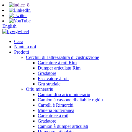
English
Casa
Nantu à noi
Prodotti
Cerchiu di l'attrezzatura di custruzzione
Caricatore à roti Rim
Dumper articulatu Rim
Gradatore
Escavatore à roti
Gru stradale
Orlu minerariu
Camion di scaricu minerariu
Camion à cassone ribaltabile rigidu
Carrelli è Rimorchi
Mineria Sotterranea
Caricatrice à roti
Gradatore
Camion à dumper articulati
Dumperu articulatu