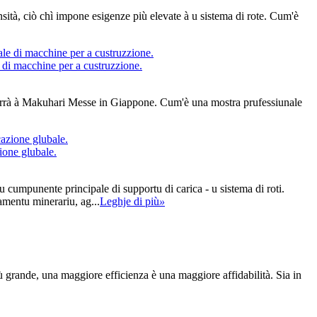
ensità, ciò chì impone esigenze più elevate à u sistema di rote. Cum'è
 di macchine per a custruzzione.
terrà à Makuhari Messe in Giappone. Cum'è una mostra prufessiunale
ione glubale.
u cumpunente principale di supportu di carica - u sistema di roti.
amentu minerariu, ag...
Leghje di più
»
ù grande, una maggiore efficienza è una maggiore affidabilità. Sia in