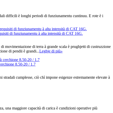
dali difficili è longhi periodi di funziunamentu cuntinuu. E rote è i
uisiti di funziunamentu à alta intensità di CAT 16G.
i di movimentazione di terra à grande scala è prughjetti di custruzzione
zione di pendii è grandi...
Leghje di più
»
erchione 8.50-20 / 1.7
zioni stradali cumplesse, ciò chì impone esigenze estremamente elevate à
nza, una maggiore capacità di carica è cundizioni operative più