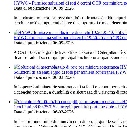
HYWG - Furnisce suluzioni di roti è cerchi OTR per miniera p
Data di publicazione: 06-09-2026
In l'industria minera, l'attrezzatura hè cunfruntata à sfide impurt
cerchi, cum'è cumpunenti chjave di supportu di carica, determinan
HYWG furnisce una suluzione di cerchi 19.50-25 / 2.5 5PC per i
Data di publicazione: 06-09-2026
A CAT 16G, una grande livellatrice classica di Caterpillar, hè s
di autostrade. I so compiti principali includenu a riparazione di s
Soluzioni di assemblaggio di rote per miniera sotterranea HYW
Data di publicazione: 06-03-2026
In l'operazioni minerarie sutterranee, i veiculi operanu per perio
a capacità portante, a durabilità è a sicurezza di u sistema di rot
Cerchioni 36.00-25/1.5 cuncepiti per u trasportu pesante - HYW
Data di publicazione: 06-03-2026
In i settori minerarii è di u muvimentu di terra à grande scala,
cumplesse. U Volvo A30, cum'è un ADT (Automatic Dump Truck) 