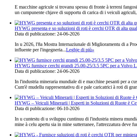
E macchine agricule si trovanu spessu di fronte à terreni fangosi,
un cumpunente chjave di supportu di carica di i veiculi agriculi, l'
HYWG presenta e so suluzioni di roti è cerchi OTR di alta qual
Data di publicazione: 24-06-2026
In u 2026, l'8a Mostra Internaziunale di Miglioramentu di a P
influente per l'ingegneria...
Leghje di più
»
HYWG furnisce cerchi grandi 25.00-25/3.5 5PC per a Volvo L220
Data di publicazione: 24-06-2026
In l'industria mineraria mundiale di e macchine pesanti per a cus
Cum'è mudellu rappresentativu di e pale caricatrici à roti di g
HYWG – Veiculi Minerarii | Esperti in Soluzioni di Ruote è
Data di publicazione: 06-10-2026
In u cuntestu di u sviluppu cuntinuu di l'industria minera mundi
mine à celu apertu sia in mine sutterranee, l'attrezzatura deve f