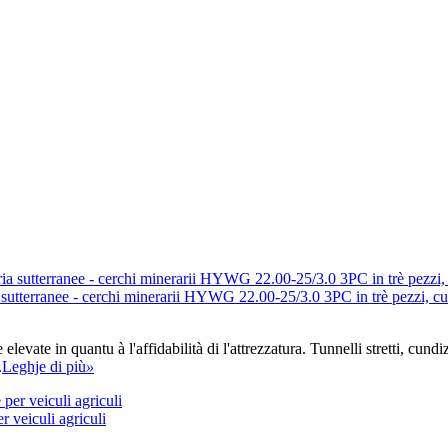
a sutterranee - cerchi minerarii HYWG 22.00-25/3.0 3PC in trè pezzi, cunc
vate in quantu à l'affidabilità di l'attrezzatura. Tunnelli stretti, cund
.
Leghje di più
»
r veiculi agriculi