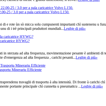
00-25 / 3.0 per a pala caricatrice Volvo L150.
hi di e rote ùn sò micca solu cumpunenti impurtanti chì sustenenu u fun
 unu di i trè principali pruduttori mundiali...
Leghje di più
»
ala caricatrice HYWG?
ti in sterzata ad alta frequenza, movimentazione pesante è ambienti di t
rate d'emergenza ad alta frequenza , carichi pesanti...
Leghje di più
»
portu Minerariu Efficiente
traprendenu travaglii di trasportu à alta intensità. Di fronte à carichi ch
ente portante principale chì cunnetta u pneumaticu ...
Leghje di più
»