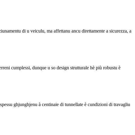
ziunamentu di u veiculu, ma affettanu ancu direttamente a sicurezza, a
erreni cumplessi, dunque u so design strutturale hè più robustu è
ì spessu ghjunghjenu à centinaie di tunnellate è cundizioni di travagliu