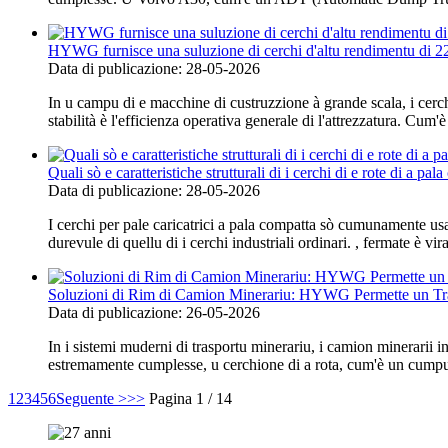
HYWG furnisce una suluzione di cerchi d'altu rendimentu di 22.
Data di publicazione: 28-05-2026
In u campu di e macchine di custruzzione à grande scala, i cerc
stabilità è l'efficienza operativa generale di l'attrezzatura. Cum'è
Quali sò e caratteristiche strutturali di i cerchi di e rote di a p
Data di publicazione: 28-05-2026
I cerchi per pale caricatrici a pala compatta sò cumunamente usa
durevule di quellu di i cerchi industriali ordinari. , fermate è vi
Soluzioni di Rim di Camion Minerariu: HYWG Permette un Tras
Data di publicazione: 26-05-2026
In i sistemi muderni di trasportu minerariu, i camion minerarii in
estremamente cumplesse, u cerchione di a rota, cum'è un cumpun
1
2
3
4
5
6
Seguente >
>>
Pagina 1 / 14