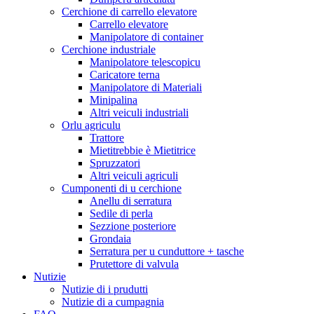
Cerchione di carrello elevatore
Carrello elevatore
Manipolatore di container
Cerchione industriale
Manipolatore telescopicu
Caricatore terna
Manipolatore di Materiali
Minipalina
Altri veiculi industriali
Orlu agriculu
Trattore
Mietitrebbie è Mietitrice
Spruzzatori
Altri veiculi agriculi
Cumponenti di u cerchione
Anellu di serratura
Sedile di perla
Sezzione posteriore
Grondaia
Serratura per u cunduttore + tasche
Prutettore di valvula
Nutizie
Nutizie di i prudutti
Nutizie di a cumpagnia