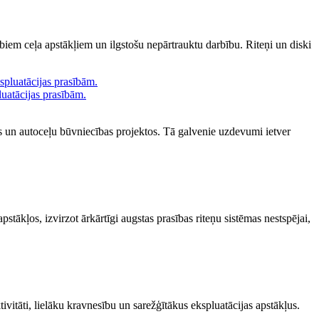
biem ceļa apstākļiem un ilgstošu nepārtrauktu darbību. Riteņi un diski
uatācijas prasībām.
tos un autoceļu būvniecības projektos. Tā galvenie uzdevumi ietver
stākļos, izvirzot ārkārtīgi augstas prasības riteņu sistēmas nestspējai,
ivitāti, lielāku kravnesību un sarežģītākus ekspluatācijas apstākļus.