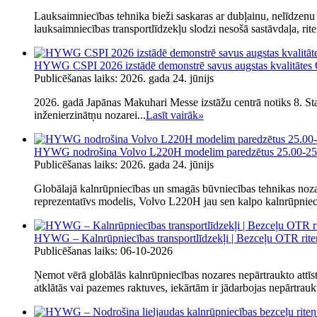
Lauksaimniecības tehnika bieži saskaras ar dubļainu, nelīdzenu un
lauksaimniecības transportlīdzekļu slodzi nesošā sastāvdaļa, rit
HYWG CSPI 2026 izstādē demonstrē savus augstas kvalitātes OTR
Publicēšanas laiks: 2026. gada 24. jūnijs
2026. gadā Japānas Makuhari Messe izstāžu centrā notiks 8. St
inženierzinātņu nozarei...
Lasīt vairāk
»
HYWG nodrošina Volvo L220H modelim paredzētus 25.00-25/3.5 5
Publicēšanas laiks: 2026. gada 24. jūnijs
Globālajā kalnrūpniecības un smagās būvniecības tehnikas nozarē
reprezentatīvs modelis, Volvo L220H jau sen kalpo kalnrūpniecī
HYWG – Kalnrūpniecības transportlīdzekļi | Bezceļu OTR riteņ
Publicēšanas laiks: 06-10-2026
Ņemot vērā globālās kalnrūpniecības nozares nepārtraukto attīstību
atklātās vai pazemes raktuves, iekārtām ir jādarbojas nepārtraukt