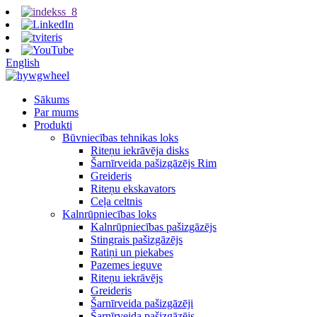
English
Sākums
Par mums
Produkti
Būvniecības tehnikas loks
Riteņu iekrāvēja disks
Šarnīrveida pašizgāzējs Rim
Greideris
Riteņu ekskavators
Ceļa celtnis
Kalnrūpniecības loks
Kalnrūpniecības pašizgāzējs
Stingrais pašizgāzējs
Ratiņi un piekabes
Pazemes ieguve
Riteņu iekrāvējs
Greideris
Šarnīrveida pašizgāzēji
Šarnīrveida pašizgāzējs