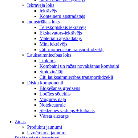
Iekrāvēja loks
Iekrāvējs
Konteineru apstrādātājs
Industriālais loks
Teleskopiskais iekrāvējs
Ekskavators-iekrāvējs
Materiālu apstrādātājs
Mini iekrāvējs
Citi rūpnieciskie transportlīdzekļi
Lauksaimniecības loks
Traktors
Kombaini un ražas novākšanas kombaini
Smidzinātāji
Citi lauksaimniecības transportlīdzekļi
Disku komponenti
Bloķēšanas gredzens
Lodītes sēdeklis
Muguras daļa
Notekcaurule
Slēdzenes vadītājs + kabatas
Vārsta aizsargs
Ziņas
Produktu jaunumi
Uzņēmuma jaunumi