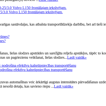
5/3.0 Volvo L150 frontālajam iekrāvējam.
arīgas sastāvdaļas, kas atbalsta transportlīdzekļa darbību, bet arī tieši i
mes?
anas, lielas slodzes apstrādes un sarežģīta reljefa apstākļos, tāpēc to ko
as un pagriezienu veikšanai, lielas slodzes...
Lasīt vairāk
»
rošina efektīvu kalnrūpniecības transportēšanu
ravas automašīnas veic ārkārtīgi augstas intensitātes pārvadāšanas uzd
ā nesošā detaļa, kas savieno riepu ...
Lasīt vairāk
»