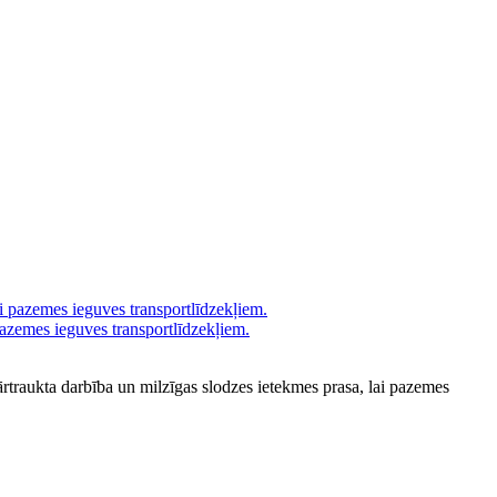
azemes ieguves transportlīdzekļiem.
epārtraukta darbība un milzīgas slodzes ietekmes prasa, lai pazemes