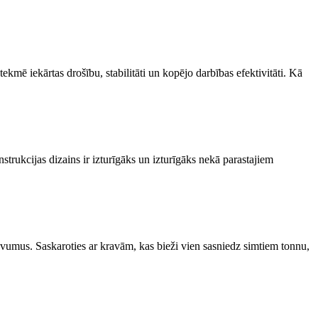
etekmē iekārtas drošību, stabilitāti un kopējo darbības efektivitāti. Kā
nstrukcijas dizains ir izturīgāks un izturīgāks nekā parastajiem
evumus. Saskaroties ar kravām, kas bieži vien sasniedz simtiem tonnu,