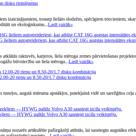
n disku risinājumus
iem izaicinājumiem, tostarp lielām slodzēm, spēcīgiem triecieniem, skar
ilitāti un ekoloģiskumu...
Lasīt vairāk
»
liem autogreideriem, kas atbilst CAT 16G augstas intensitātes ekspl
ts atklātās raktuvēs, karjeros, liela mēroga zemes pārvietošanas projek
nogāžu būvniecību un liela mēroga...
Lasīt vairāk
»
.00-20 riepu un 8.50-20/1.7 disku kombinācija
 tuneļos, augstā mitruma apstākļos, putekļainā vidē un sarežģītos ceļa ap
īdzekļiem — HYWG palīdz Volvo A30 sasniegt izcilu veiktspēju.
ņu nozarēs artikulētie pašizgāzēji attīstās, lai sasniegtu augstāku efekt
is pašizgāzējs) novieto ...
Lasīt vairāk
»