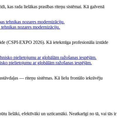
idi, kas rada lielākas prasības riteņu sistēmai. Kā galvenā
 tehnikas nozares modernizāciju.
stāde (CSPI-EXPO 2026). Kā ietekmīga profesionāla izstāde
sko pielietojumu ar globālām ražošanas iespējām.
stāvdaļas — riteņu sistēmas. Kā lielu frontālo iekrāvēju
tu lielāki, efektīvāki un uzticamāki. Neatkarīgi no tā, vai tās ir