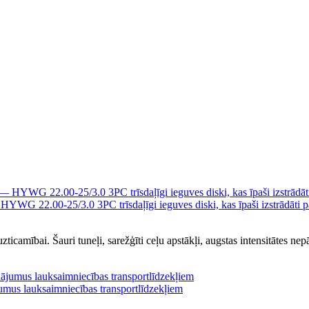
HYWG 22.00-25/3.0 3PC trīsdaļīgi ieguves diski, kas īpaši izstrādāti p
zticamībai. Šauri tuneļi, sarežģīti ceļu apstākļi, augstas intensitātes n
umus lauksaimniecības transportlīdzekļiem