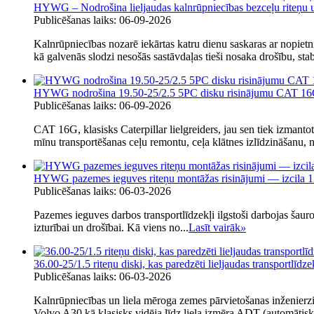
HYWG – Nodrošina lieljaudas kalnrūpniecības bezceļu riteņu u
Publicēšanas laiks: 06-09-2026
Kalnrūpniecības nozarē iekārtas katru dienu saskaras ar nopietn
kā galvenās slodzi nesošās sastāvdaļas tieši nosaka drošību, stab
HYWG nodrošina 19.50-25/2.5 5PC disku risinājumu CAT 16G lie
Publicēšanas laiks: 06-09-2026
CAT 16G, klasisks Caterpillar lielgreiders, jau sen tiek izmanto
mīnu transportēšanas ceļu remontu, ceļa klātnes izlīdzināšanu, 
HYWG pazemes ieguves riteņu montāžas risinājumi — izcila 12
Publicēšanas laiks: 06-03-2026
Pazemes ieguves darbos transportlīdzekļi ilgstoši darbojas šauros
izturībai un drošībai. Kā viens no...
Lasīt vairāk
»
36.00-25/1.5 riteņu diski, kas paredzēti lieljaudas transportl
Publicēšanas laiks: 06-03-2026
Kalnrūpniecības un liela mēroga zemes pārvietošanas inženierzināt
Volvo A30 kā klasisks vidēja līdz liela izmēra ADT (automātiska