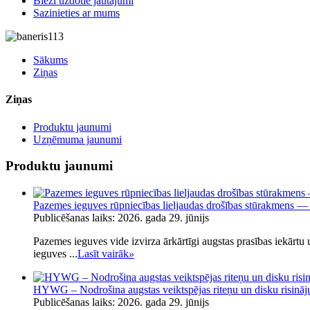
Bieži uzdotie jautājumi
Sazinieties ar mums
Sākums
Ziņas
Ziņas
Produktu jaunumi
Uzņēmuma jaunumi
Produktu jaunumi
Pazemes ieguves rūpniecības lieljaudas drošības stūrakmens — 
Publicēšanas laiks: 2026. gada 29. jūnijs
Pazemes ieguves vide izvirza ārkārtīgi augstas prasības iekārtu u
ieguves ...
Lasīt vairāk
»
HYWG – Nodrošina augstas veiktspējas riteņu un disku risināj
Publicēšanas laiks: 2026. gada 29. jūnijs