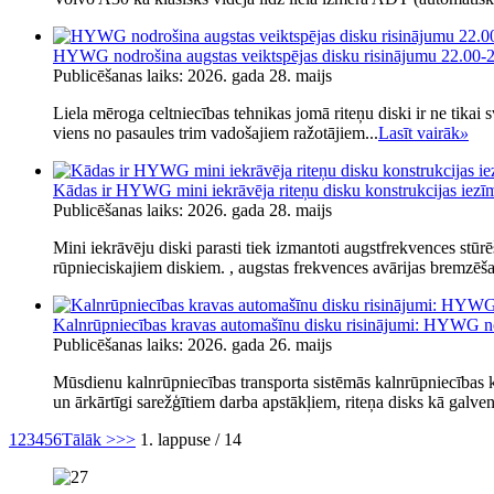
HYWG nodrošina augstas veiktspējas disku risinājumu 22.00-2
Publicēšanas laiks: 2026. gada 28. maijs
Liela mēroga celtniecības tehnikas jomā riteņu diski ir ne tikai sv
viens no pasaules trim vadošajiem ražotājiem...
Lasīt vairāk
»
Kādas ir HYWG mini iekrāvēja riteņu disku konstrukcijas iezī
Publicēšanas laiks: 2026. gada 28. maijs
Mini iekrāvēju diski parasti tiek izmantoti augstfrekvences stūrēš
rūpnieciskajiem diskiem. , augstas frekvences avārijas bremzēšan
Kalnrūpniecības kravas automašīnu disku risinājumi: HYWG nod
Publicēšanas laiks: 2026. gada 26. maijs
Mūsdienu kalnrūpniecības transporta sistēmās kalnrūpniecības k
un ārkārtīgi sarežģītiem darba apstākļiem, riteņa disks kā galven
1
2
3
4
5
6
Tālāk >
>>
1. lappuse / 14