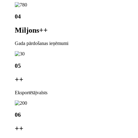
04
Miljons+
+
Gada pārdošanas ieņēmumi
05
+
+
Eksportētājvalsts
06
+
+