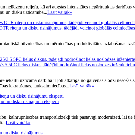
 nelīdzenu reljefu, kā arī augstas intensitātes nepārtrauktas darbības v
eņu un disku uzticamība...
Lasīt vairāk
»
 riteņu un disku risinājumus, tādējādi veicinot globālās celtniecības
arptautiskā būvniecības un mērniecības produktivitātes uzlabošanas iz
PC lielus diskus, tādējādi nodrošinot lielas noslodzes inženiertehni
 iekārtu uzticama darbība ir ļoti atkarīga no galvenās slodzi nesošās sa
bas iekraušanas, lauksaimniecības...
Lasīt vairāk
»
u un disku risinājumu eksperti
, kalnrūpniecības transportlīdzekļi tiek pastāvīgi modernizēti, lai tie bū
i...
Lasīt vairāk
»