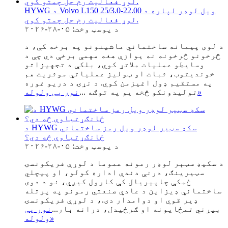
HYWG د Volvo L150 ویل لوډر لپاره د 22.00-25/3.0
لوړ فعالیت رم حل چمتو کوي.
د پوسټ وخت: ۰۵-۲۸-۲۰۲۶
د لوی پیمانه ساختماني ماشینونو په برخه کې، د
څرخونو څرخونه نه یوازې هغه مهمې برخې دي چې د
وسایطو عملیات ملاتړ کوي، بلکې د تجهیزاتو
خوندیتوب، ثبات او ټولیز عملیاتي موثریت هم
په مستقیم ډول اغیزمن کوي. د نړۍ د دریو غوره
»
تولیدونکو څخه یو په توګه ...
نور یی ولوله
د HYWG سکډ سټیر لوډر ویل رمز ساختماني
ځانګړتیاوې څه دي؟
د پوسټ وخت: ۰۵-۲۸-۲۰۲۶
د سکيډ سټېر لوډر رمونه عموما د لوړې فریکونسۍ
سټیرینګ، درنې دندې اداره کولو، او پیچلي
ځمکې چاپیریال کې کارول کیږي، نو د دوی
ساختماني ډیزاین د عادي صنعتي رمونو په پرتله
ډیر قوي او دوامدار دی.، د لوړې فریکونسۍ
بیړني تمځایونه او ګرځیدل، درانه بار...
نور یی
»
ولوله