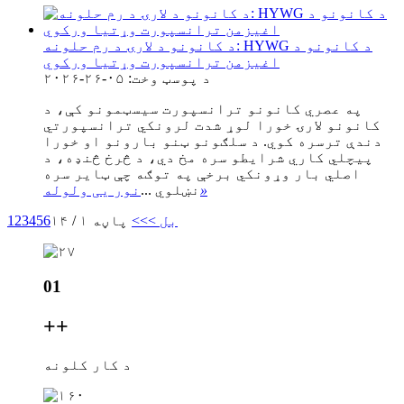
د کانونو د لارۍ د رم حلونه: HYWG د کانونو د
اغیزمن ترانسپورت وړتیا ورکوي
د پوسټ وخت: ۰۵-۲۶-۲۰۲۶
په عصري کانونو ترانسپورت سیسټمونو کې، د
کانونو لارۍ خورا لوړ شدت لرونکي ترانسپورتي
دندې ترسره کوي. د سلګونو ټنو بارونو او خورا
پیچلي کاري شرایطو سره مخ دي، د څرخ څنډه، د
اصلي بار وړونکي برخې په توګه چې ټایر سره
»
نښلوي ...
نور یی ولوله
بل >
>>
پاڼه ۱ / ۱۴
6
5
4
3
2
1
01
+
+
د کار کلونه