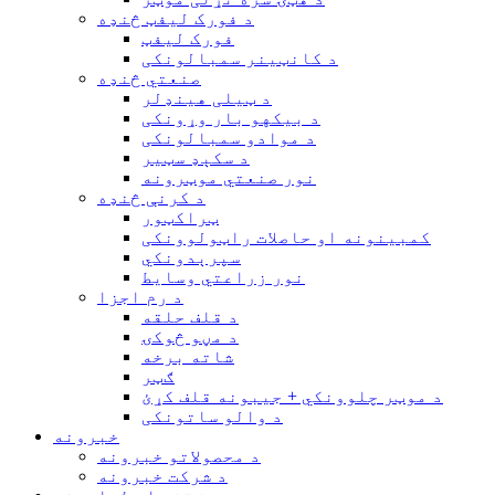
د فورک لیفټ څنډه
فورک لیفټ
د کانټینر سمبالونکی
صنعتي څنډه
د ټیلی هینډلر
د بیکهو بار وړونکی
د موادو سمبالونکی
د سکېډ سټیر
نور صنعتي موټرونه
د کرنې څنډه
ټراکټور
کمبینونه او حاصلات راټولوونکی
سپرېدونکي
نور زراعتي وسایط
د رم اجزا
د قلف حلقه
د مڼو څوکۍ
شاته برخه
ګټر
د موټر چلوونکي + جیبونه قلف کړئ
د والو ساتونکی
خبرونه
د محصولاتو خبرونه
د شرکت خبرونه