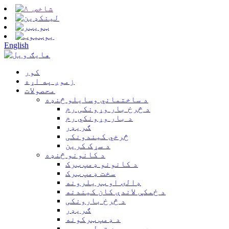
English
کور
زموږ په اړه
محصولات
د ساختماني وسایلو څنډه
د څرخ بار وړونکی رم
د بار وړونکي رم
ګریډر
څرخي کیندونکی
د سړک کرین
د کانونو څنډه
د کانونو ډمپ ټرک
سخت ډمپ ټرک
ډالۍ او ټریلرونه
د ځمکې لاندې کان کیندنه
د څرخ بارونکی
ګریډر
د ډمپ ټرکونه
د هټۍ سره تړلی موټر