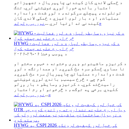
د ځمکې لاندې کان کیندنې چاپیریال د تجهیزاتو
اعتبار باندې خورا لوړې غوښتنې لري. تنګ
تونلونه، پیچلي سړکونه، د لوړ شدت دوامداره
عملیات، او د بار لوی اغیزې د ځمکې لاندې کان
»
کیندنې ته اړتیا لري ...
نور یی ولوله
HYWG - د کرنیزو وسایطو لپاره د لوړ فعالیت
څرخ او رم حلونه چمتو کول
د پوسټ وخت: ۰۶-۲۹-۲۰۲۶
د کرنیزو ماشینونو ډیری وختونه د خټو، سختو او
نا مساوي ځمکو سره مخ کیږي، او همدارنګه د لوړ
شدت دوامداره عملیاتي چاپیریال سره مخ کیږي،
کوم چې د څرخ سیسټم باندې لوړې غوښتنې
رامینځته کوي. د کرنیزو وسایطو د بار وړلو
کلیدي برخې په توګه، د څرخونو او رم اعتبار
»
...
نور یی ولوله
HYWG په CSPI 2026 کې خپل لوړ کیفیت لرونکي