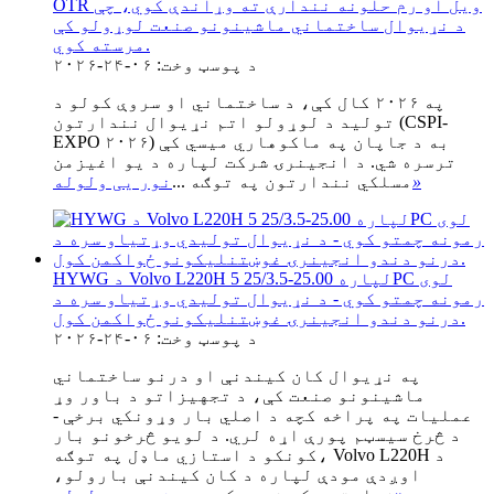
OTR ویل او رم حلونه نندارې ته وړاندې کوي، چې
د نړیوال ساختماني ماشینونو صنعت لوړولو کې
مرسته کوي.
د پوسټ وخت: ۰۶-۲۴-۲۰۲۶
په ۲۰۲۶ کال کې، د ساختماني او سروې کولو د
تولید د لوړولو اتم نړیوال نندارتون (CSPI-
EXPO ۲۰۲۶) به د جاپان په ماکوهاري میسي کې
ترسره شي. د انجینرۍ شرکت لپاره د یو اغیزمن
»
مسلکي نندارتون په توګه ...
نور یی ولوله
HYWG د Volvo L220H لپاره 25.00-25/3.5 5PC لوی
رمونه چمتو کوي - د نړیوال تولیدي وړتیاو سره د
درنو دندو انجینرۍ غوښتنلیکونو ځواکمن کول.
د پوسټ وخت: ۰۶-۲۴-۲۰۲۶
په نړیوال کان کیندنې او درنو ساختماني
ماشینونو صنعت کې، د تجهیزاتو د باور وړ
عملیات په پراخه کچه د اصلي بار وړونکي برخې -
د څرخ سیسټم پورې اړه لري. د لویو څرخونو بار
کونکو د استازي ماډل په توګه، Volvo L220H د
اوږدې مودې لپاره د کان کیندنې بارولو،