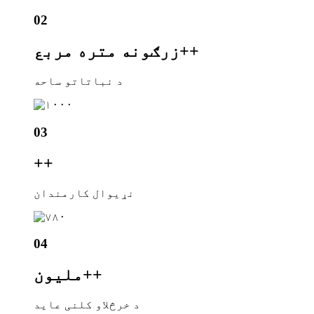
02
+
زرګونه متره مربع+
د نباتاتو ساحه
03
+
+
نړیوال کارمندان
04
+
ملیون+
د خرڅلاو کلنی عاید