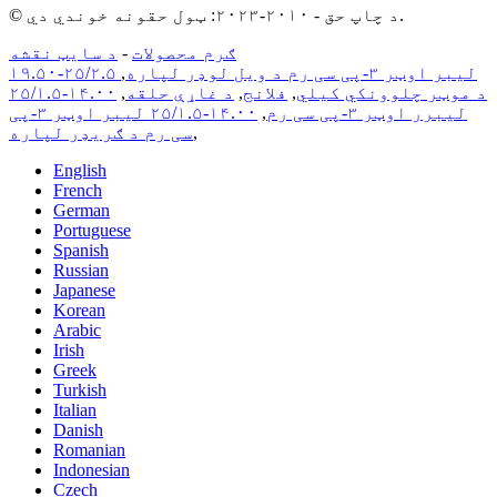
© د چاپ حق - ۲۰۱۰-۲۰۲۳: ټول حقونه خوندي دي.
ګرم محصولات
-
د سایټ نقشه
۱۹.۵۰-۲۵/۲.۵ لیبر اوټر ۳-پی سی رم د ویل لوډر لپاره
,
د موټر چلوونکي کیلي
,
فلانج
,
د غاړې حلقه
,
۱۴.۰۰-۲۵/۱.۵
لیبرر اوټر ۳-پی سی رم
,
۱۴.۰۰-۲۵/۱.۵ لیبر اوټر ۳-پی
,
سی رم د ګریډر لپاره
English
French
German
Portuguese
Spanish
Russian
Japanese
Korean
Arabic
Irish
Greek
Turkish
Italian
Danish
Romanian
Indonesian
Czech