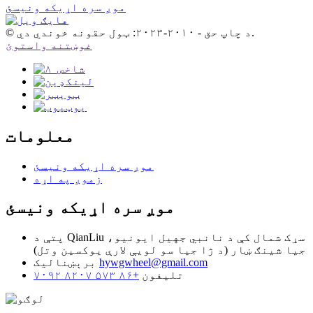
موږ سره اړیکه ونیسئ
© د چاپ حق - ۲۰۱۰-۲۰۲۳: ټول حقونه خوندي دي.
غوښتنه واستوئ
معلومات
موږ سره اړیکه ونیسئ
زموږ په اړه
موږ سره اړیکه ونیسئ
پتې
د QianLiu سړک شمال کې د نانبي جهيل ایونیو،
جیا شینګ ښار (د ژا جیا سو لویې لارې یوکسین وتل)
hywgwheel@gmail.com
برېښنالیک
تلیفون
+۸۶ ۵۷۳ ۸۲۰۷ ۷۰۹۲