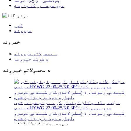
پوښتنې او ځوابونه
موږ سره اړیکه ونیسئ
کور
خبرونه
خبرونه
د محصولاتو خبرونه
د شرکت خبرونه
د محصولاتو خبرونه
د ځمکې لاندې کان کیندنې کې د درنو خوندیتوب
بنسټ - HYWG 22.00-25/3.0 3PC درې ټوټې کان
کیندنې رمونه، د ځمکې لاندې کان کیندنې موټرو
لپاره دودیز ډیزاین شوي.
د پوسټ وخت: ۰۶-۲۹-۲۰۲۶