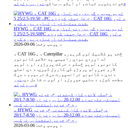
»
خوندیتوب، ثبات، او ایکو ... ټاکي.
نور یی ولوله
HYWG د CAT 16G لویو موټرو ګریډرونو لپاره د
19.50-25/2.5 5PC رم حل چمتو کوي - د CAT 16G د لوړ
شدت عملیاتي اړتیاوې پوره کوي.
د پوسټ وخت: 06-09-2026
د CAT 16G، د Caterpillar څخه یو کلاسیک لوی ګریډر،
له اوږدې مودې راهیسې په خلاصو کانونو،
کانونو، لویو ځمکو د حرکت پروژو، او د لویو
لارو جوړولو پروژو کې کارول کیږي. د دې اصلي
دندې د کانونو ترانسپورت سړک ترمیم، د سړک
سطحه کول، د سلیپ جوړول، او لوی ... شامل دي.
نور
»
یی ولوله
د HYWG د ځمکې لاندې کان کیندنې څرخونو
اسمبلۍ حلونه - د 12.00-20 ټایرونو او 8.50-20/1.7
رم څرخونو استثنایی ترکیب
د پوسټ وخت: 06-03-2026