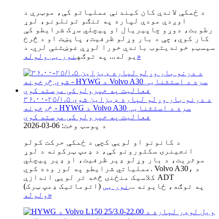
د ځمکې لاندې کان کیندنې عملیاتو کې، موټرې د
اوږدې مودې لپاره په تنګو تونلونو، لوړ
رطوبت، دوړو چاپیریال او پیچلي سړک شرایطو کې
کار کوي، چې د بار وړلو ظرفیت، پایښت او د څرخ
سیسټم خوندیتوب باندې خورا لوړې غوښتنې لري. د
»
یو له... په توګه
نور یی ولوله
۳۶.۰۰-۲۵/۱.۵ د درنو بار وړلو لپاره ډیزاین شوي
څرخونه - HYWG د Volvo A30 سره د استثنایی
فعالیت په خپرولو کې مرسته کوي
د پوسټ وخت: 06-03-2026
د کانونو او لویې کچې د ځمکې حرکت کولو
انجینرۍ سکتورونو کې، د ډمپ ټرکونه د لوړ
موثریت، د بار وړلو ډیر ظرفیت، او ډیر پیچلي
عملیاتي شرایطو په لور وده کوي. Volvo A30، د
کلاسیک منځنۍ څخه تر لویې اندازې ADT
(اتوماتیک ډمپ ټرک) په توګه، ځایونه ...
نور یی
»
ولوله