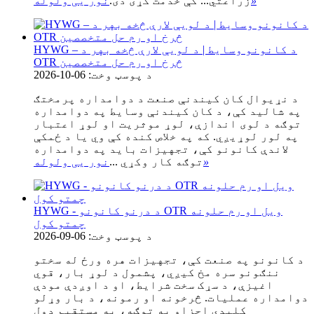
»
زراعتي... کې خدمت کړی دی.
نور یی ولوله
HYWG – د کانونو وسایط | د لویې لارې څخه بهر د
OTR څرخ او رم حل متخصصین
د پوسټ وخت: 06-10-2026
د نړیوال کان کیندنې صنعت د دوامداره پرمختګ
په شالید کې، د کان کیندنې وسایط په دوامداره
توګه د لوی اندازې، لوړ موثریت او لوړ اعتبار
په لور لوړیږي. که په خلاص کنده کې وي یا د ځمکې
لاندې کانونو کې، تجهیزات باید په دوامداره
»
توګه کار وکړي ...
نور یی ولوله
HYWG - د درنو کانونو OTR ویل او رم حلونه
چمتو کول
د پوسټ وخت: 06-09-2026
د کانونو په صنعت کې، تجهیزات هره ورځ له سختو
ننګونو سره مخ کیږي، پشمول د لوړ بار، قوي
اغیزې، د سړک سخت شرایط، او د اوږدې مودې
دوامداره عملیات. څرخونه او رمونه، د بار وړلو
کلیدي اجزاو په توګه، په مستقیم ډول