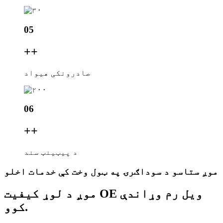
05
+
+
صادرونکی هیواد
06
+
+
د پیټینټ سند
موږ ستاسو د سوداګرۍ په ټول وخت کې خدمات اخلو
موږ د لوړ کیفیت OE ویل رم وړاندې
کوو.