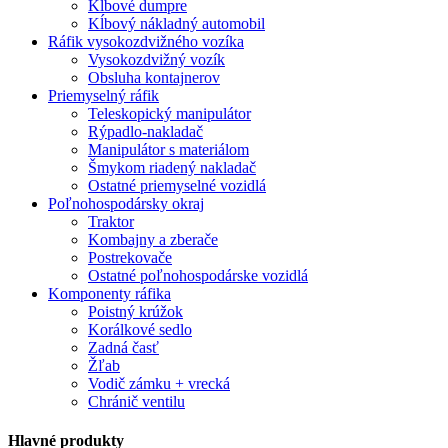
Kĺbové dumpre
Kĺbový nákladný automobil
Ráfik vysokozdvižného vozíka
Vysokozdvižný vozík
Obsluha kontajnerov
Priemyselný ráfik
Teleskopický manipulátor
Rýpadlo-nakladač
Manipulátor s materiálom
Šmykom riadený nakladač
Ostatné priemyselné vozidlá
Poľnohospodársky okraj
Traktor
Kombajny a zberače
Postrekovače
Ostatné poľnohospodárske vozidlá
Komponenty ráfika
Poistný krúžok
Korálkové sedlo
Zadná časť
Žľab
Vodič zámku + vrecká
Chránič ventilu
Hlavné produkty