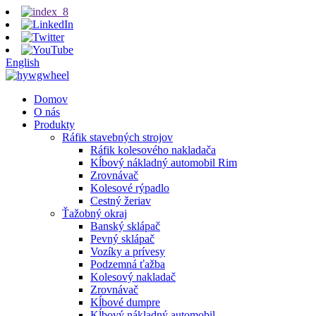
English
Domov
O nás
Produkty
Ráfik stavebných strojov
Ráfik kolesového nakladača
Kĺbový nákladný automobil Rim
Zrovnávač
Kolesové rýpadlo
Cestný žeriav
Ťažobný okraj
Banský sklápač
Pevný sklápač
Vozíky a prívesy
Podzemná ťažba
Kolesový nakladač
Zrovnávač
Kĺbové dumpre
Kĺbový nákladný automobil