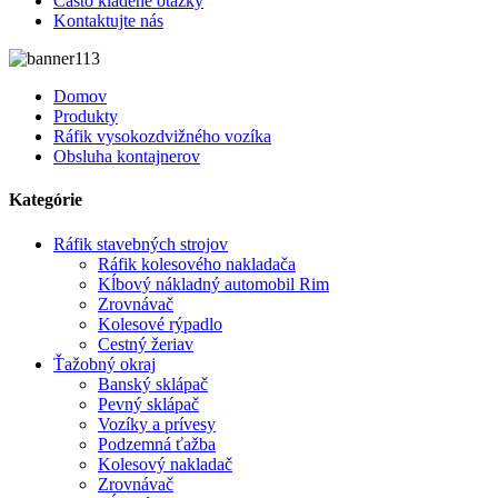
Často kladené otázky
Kontaktujte nás
Domov
Produkty
Ráfik vysokozdvižného vozíka
Obsluha kontajnerov
Kategórie
Ráfik stavebných strojov
Ráfik kolesového nakladača
Kĺbový nákladný automobil Rim
Zrovnávač
Kolesové rýpadlo
Cestný žeriav
Ťažobný okraj
Banský sklápač
Pevný sklápač
Vozíky a prívesy
Podzemná ťažba
Kolesový nakladač
Zrovnávač