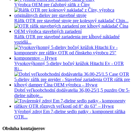
Výrobca OEM pre ťažobný ráfik z Číny
Ráfik OTR pre stavebné stroje pre kolesový nakladač Chin...
Ráfik OTR pre stavebné zariadenia pre kĺbové nákladné
vozidlá...
Vysokovýkonný 5-dielny bočný krúžok Hitachi Ev - OTR
Ri...
Dobrí veľkoobchodní dodávatelia 36,00-25/1,5 puzdro Otr 5-
dielne náboje...
Výrobný zdroj Em 7-dielne sedlo patky - komponent ráfika
OTR...
Obsluha kontajnerov