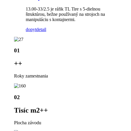
13.00-33/2.5 je ráfik TL Tire s 5-dielnou
štruktúrou, bežne používaný na strojoch na
manipuláciu s kontajnermi.
dopyt
detail
01
+
+
Roky zamestnania
02
Tisíc m2+
+
Plocha závodu