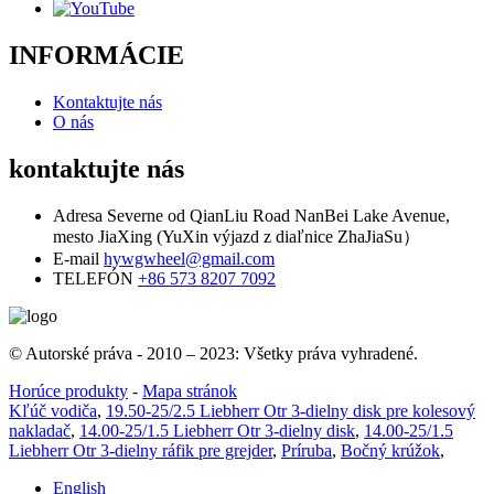
INFORMÁCIE
Kontaktujte nás
O nás
kontaktujte nás
Adresa
Severne od QianLiu Road NanBei Lake Avenue,
mesto JiaXing (YuXin výjazd z diaľnice ZhaJiaSu）
E-mail
hywgwheel@gmail.com
TELEFÓN
+86 573 8207 7092
© Autorské práva - 2010 – 2023: Všetky práva vyhradené.
Horúce produkty
-
Mapa stránok
Kľúč vodiča
,
19.50-25/2.5 Liebherr Otr 3-dielny disk pre kolesový
nakladač
,
14.00-25/1.5 Liebherr Otr 3-dielny disk
,
14.00-25/1.5
Liebherr Otr 3-dielny ráfik pre grejder
,
Príruba
,
Bočný krúžok
,
English