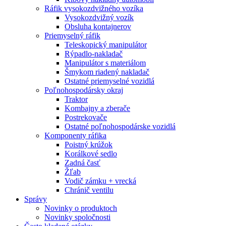
Ráfik vysokozdvižného vozíka
Vysokozdvižný vozík
Obsluha kontajnerov
Priemyselný ráfik
Teleskopický manipulátor
Rýpadlo-nakladač
Manipulátor s materiálom
Šmykom riadený nakladač
Ostatné priemyselné vozidlá
Poľnohospodársky okraj
Traktor
Kombajny a zberače
Postrekovače
Ostatné poľnohospodárske vozidlá
Komponenty ráfika
Poistný krúžok
Korálkové sedlo
Zadná časť
Žľab
Vodič zámku + vrecká
Chránič ventilu
Správy
Novinky o produktoch
Novinky spoločnosti