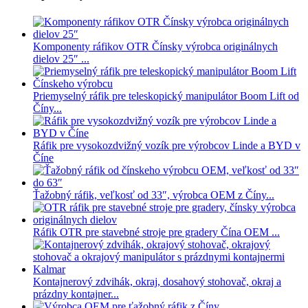
Komponenty ráfikov OTR Čínsky výrobca originálnych
dielov 25″ ...
Priemyselný ráfik pre teleskopický manipulátor Boom Lift od
Číny...
Ráfik pre vysokozdvižný vozík pre výrobcov Linde a BYD v
Číne
Ťažobný ráfik, veľkosť od 33″, výrobca OEM z Číny...
Ráfik OTR pre stavebné stroje pre gradery Čína OEM ...
Kontajnerový zdvihák, okraj, dosahový stohovač, okraj a
prázdny kontajner...