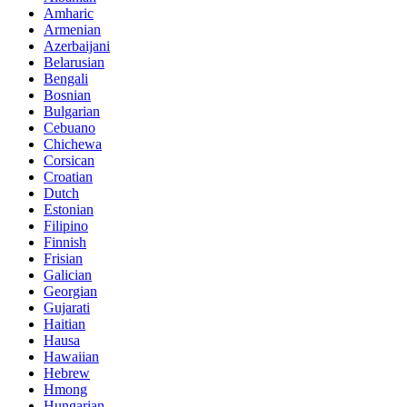
Amharic
Armenian
Azerbaijani
Belarusian
Bengali
Bosnian
Bulgarian
Cebuano
Chichewa
Corsican
Croatian
Dutch
Estonian
Filipino
Finnish
Frisian
Galician
Georgian
Gujarati
Haitian
Hausa
Hawaiian
Hebrew
Hmong
Hungarian