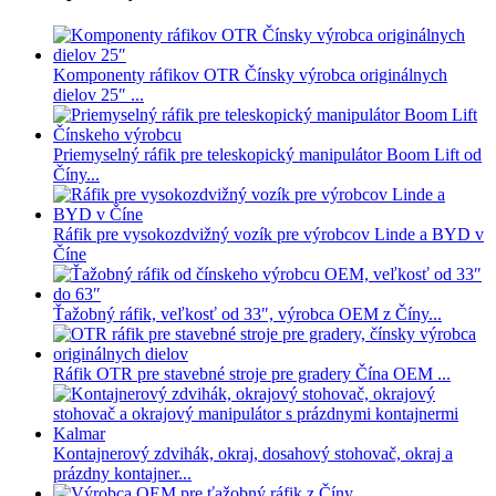
Komponenty ráfikov OTR Čínsky výrobca originálnych
dielov 25″ ...
Priemyselný ráfik pre teleskopický manipulátor Boom Lift od
Číny...
Ráfik pre vysokozdvižný vozík pre výrobcov Linde a BYD v
Číne
Ťažobný ráfik, veľkosť od 33″, výrobca OEM z Číny...
Ráfik OTR pre stavebné stroje pre gradery Čína OEM ...
Kontajnerový zdvihák, okraj, dosahový stohovač, okraj a
prázdny kontajner...