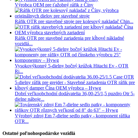
Výrobca OEM pre ťažobný ráfik z Číny
Ráfik OTR pre stavebné stroje pre kolesový nakladač Chin...
Ráfik OTR pre stavebné zariadenia pre kĺbové nákladné
vozidlá...
Vysokovýkonný 5-dielny bočný krúžok Hitachi Ev - OTR
Ri...
Dobrí veľkoobchodní dodávatelia 36,00-25/1,5 puzdro Otr 5-
dielne náboje...
Výrobný zdroj Em 7-dielne sedlo patky - komponent ráfika
OTR...
Ostatné poľnohospodárske vozidlá