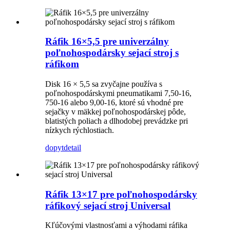
Ráfik 16×5,5 pre univerzálny
poľnohospodársky sejací stroj s
ráfikom
Disk 16 × 5,5 sa zvyčajne používa s
poľnohospodárskymi pneumatikami 7,50-16,
750-16 alebo 9,00-16, ktoré sú vhodné pre
sejačky v mäkkej poľnohospodárskej pôde,
blatistých poliach a dlhodobej prevádzke pri
nízkych rýchlostiach.
dopyt
detail
Ráfik 13×17 pre poľnohospodársky
ráfikový sejací stroj Universal
Kľúčovými vlastnosťami a výhodami ráfika