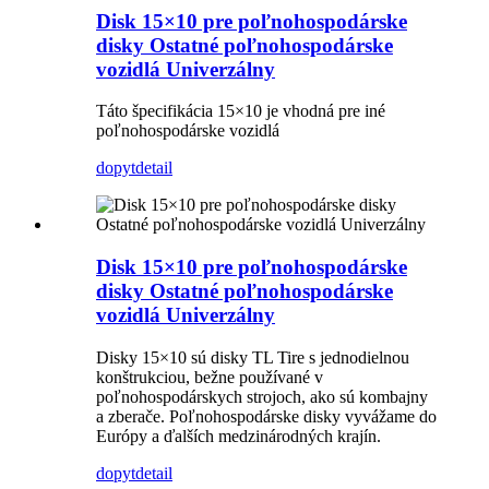
Disk 15×10 pre poľnohospodárske
disky Ostatné poľnohospodárske
vozidlá Univerzálny
Táto špecifikácia 15×10 je vhodná pre iné
poľnohospodárske vozidlá
dopyt
detail
Disk 15×10 pre poľnohospodárske
disky Ostatné poľnohospodárske
vozidlá Univerzálny
Disky 15×10 sú disky TL Tire s jednodielnou
konštrukciou, bežne používané v
poľnohospodárskych strojoch, ako sú kombajny
a zberače. Poľnohospodárske disky vyvážame do
Európy a ďalších medzinárodných krajín.
dopyt
detail