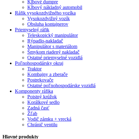
Kĺbové dumpre
Kĺbový nákladný automobil
Ráfik vysokozdvižného vozíka
Vysokozdvižný vozík
Obsluha kontajnerov
Priemyselný ráfik
Teleskopický manipulátor
Rýpadlo-nakladač
Manipulátor s materiálom
Šmykom riadený nakladač
Ostatné priemyselné vozidlá
Poľnohospodársky okraj
Traktor
Kombajny a zberače
Postrekovače
Ostatné poľnohospodárske vozidlá
Komponenty ráfika
Poistný krúžok
Korálkové sedlo
Zadná časť
Žľab
Vodič zámku + vrecká
Chránič ventilu
Hlavné produkty