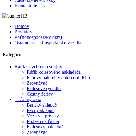
Často kladené otázky
Kontaktujte nás
Domov
Produkty
Poľnohospodársky okraj
Ostatné poľnohospodárske vozidlá
Kategórie
Ráfik stavebných strojov
Ráfik kolesového nakladača
Kĺbový nákladný automobil Rim
Zrovnávač
Kolesové rýpadlo
Cestný žeriav
Ťažobný okraj
Banský sklápač
Pevný sklápač
Vozíky a prívesy
Podzemná ťažba
Kolesový nakladač
Zrovnávač