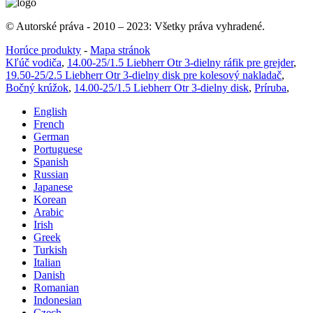
© Autorské práva - 2010 – 2023: Všetky práva vyhradené.
Horúce produkty
-
Mapa stránok
Kľúč vodiča
,
14.00-25/1.5 Liebherr Otr 3-dielny ráfik pre grejder
,
19.50-25/2.5 Liebherr Otr 3-dielny disk pre kolesový nakladač
,
Bočný krúžok
,
14.00-25/1.5 Liebherr Otr 3-dielny disk
,
Príruba
,
English
French
German
Portuguese
Spanish
Russian
Japanese
Korean
Arabic
Irish
Greek
Turkish
Italian
Danish
Romanian
Indonesian
Czech