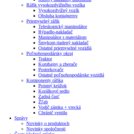
Ráfik vysokozdvižného vozíka
Vysokozdvižný vozík
Obsluha kontajnerov
Priemyselný ráfik
Teleskopický manipulátor
Rýpadlo-nakladač
Manipulátor s materiálom
Šmykom riadený nakladač
Ostatné priemyselné vozidlá
Poľnohospodársky okraj
Traktor
Kombajny a zberače
Postrekovače
Ostatné poľnohospodárske vozidlá
Komponenty ráfika
Poistný krúžok
Korálkové sedlo
Zadná časť
Žľab
Vodič zámku + vrecká
Chránič ventilu
Správy
Novinky o produktoch
Novinky spoločnosti