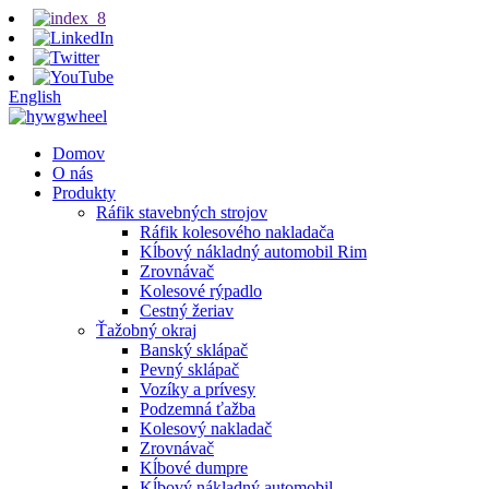
English
Domov
O nás
Produkty
Ráfik stavebných strojov
Ráfik kolesového nakladača
Kĺbový nákladný automobil Rim
Zrovnávač
Kolesové rýpadlo
Cestný žeriav
Ťažobný okraj
Banský sklápač
Pevný sklápač
Vozíky a prívesy
Podzemná ťažba
Kolesový nakladač
Zrovnávač
Kĺbové dumpre
Kĺbový nákladný automobil