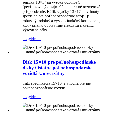
sejačky 13×17 sú vysoká odolnosť,
špecializovaný dizajn ráfika a presné rozmerové
prispôsobenie. Ráfik sejačky 13×17, navrhnutý
špeciálne pre poľnohospodárske stroje, je
robustný, odolný a vysoko funkčný komponent,
ktorý priamo ovplyvňuje efektivitu a kvalitu
výsevu sejačky.
dopyt
detail
Disk 15×10 pre poľnohospodárske
disky Ostatné poľnohospodárske
vozidlá Univerzálny
Táto špecifikácia 15×10 je vhodná pre iné
poľnohospodárske vozidlá
dopyt
detail