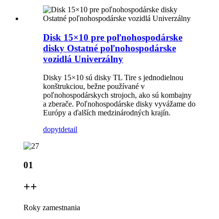
Disk 15×10 pre poľnohospodárske
disky Ostatné poľnohospodárske
vozidlá Univerzálny
Disky 15×10 sú disky TL Tire s jednodielnou
konštrukciou, bežne používané v
poľnohospodárskych strojoch, ako sú kombajny
a zberače. Poľnohospodárske disky vyvážame do
Európy a ďalších medzinárodných krajín.
dopyt
detail
01
+
+
Roky zamestnania