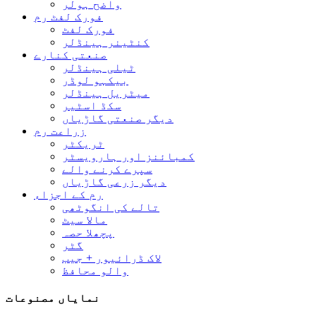
واضح ہولر
فورک لفٹ رم
فورک لفٹ
کنٹینر ہینڈلر
صنعتی کنارے
ٹیلی ہینڈلر
بیکہو لوڈر
میٹریل ہینڈلر
سکڈ اسٹیر
دیگر صنعتی گاڑیاں
زراعت رم
ٹریکٹر
کمبائنز اور ہارویسٹر
سپرے کرنے والے
دیگر زرعی گاڑیاں
رم کے اجزاء
تالے کی انگوٹھی
مالا سیٹ
پچھلا حصہ
گٹر
لاک ڈرائیور + جیب
والو محافظ
نمایاں مصنوعات