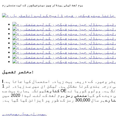
بوم لفٹ ٹیلی ہینڈلر چین مینوفیکچرر کے لیے صنعتی رم
مختصر تفصیل:
ٹر وغیرہ کے ذریعہ بہت زیادہ استعمال کیا جاتا ہے۔
I
کنارے
 دینے کو کہا
صنعتی رمز
نارے
ہر سال 300,000 رمز کے طور پر ڈیزائن کیا گیا ہے۔
ہمیں ای میل بھیجیں۔