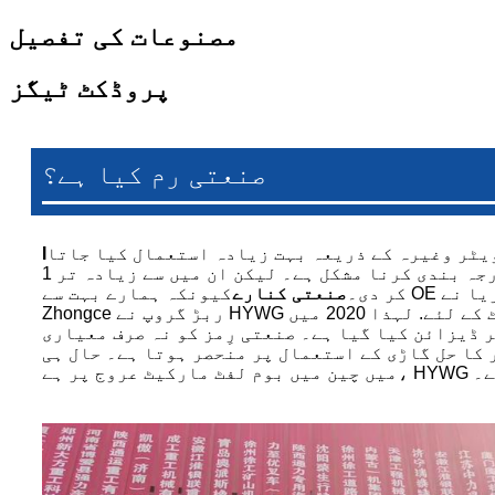
مصنوعات کی تفصیل
پروڈکٹ ٹیگز
صنعتی رم کیا ہے؟
یٹر وغیرہ کے ذریعہ بہت زیادہ استعمال کیا جاتا
I
اس لیے ان کی درجہ بندی کرنا مشکل ہے۔ لیکن ان میں سے زیادہ تر 1-PC کی ساخت ہیں اور سائز 25 انچ سے کم ہے۔ 2017 سے HYWG نے پیداوار شروع
کر دی۔
صنعتی کنارے
بوم لفٹ کے لئے. لہذا 2020 میں HYWG نے Jiaozuo Henan صوبے میں i پر توجہ مرکوز کرنے کے لیے ایک
مز کے طور پر ڈیزائن کیا گیا ہے۔ صنعتی رِمز کو نہ صرف معیاری
کا حل گاڑی کے استعمال پر منحصر ہوتا ہے۔ حال ہی
 ہے۔