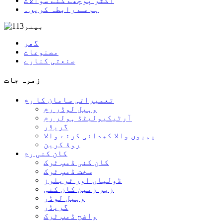
اکثر پوچھے گئے سوالات
ہم سے رابطہ کریں۔
گھر
مصنوعات
صنعتی کنارے
زمرہ جات
تعمیراتی سامان کا رم
وہیل لوڈر رم
آرٹیکیولیٹڈ ہولر رم
گریڈر
پہیوں والا کھدائی کرنے والا
روڈ کرین
کان کنی رم
کان کنی ڈمپ ٹرک
سخت ڈمپ ٹرک
ڈولیاں اور ٹریلرز
زیر زمین کان کنی
وہیل لوڈر
گریڈر
واضح ڈمپ ٹرک