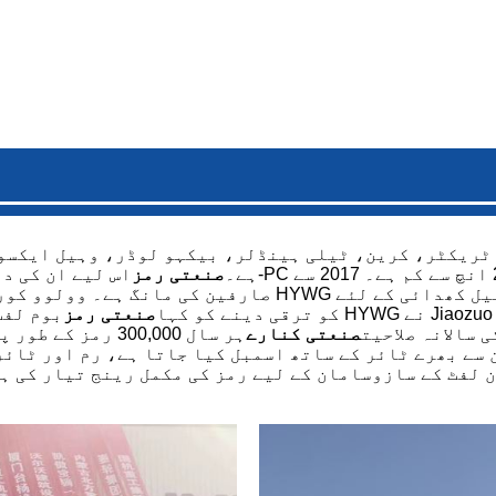
 ٹریکٹر، کرین، ٹیلی ہینڈلر، بیکہو لوڈر، وہیل ایکسو
ہے۔
صنعتی رمز
ل کھدائی کے لئے.
Zhongce ربڑ گروپ نے HYWG کو ترقی دینے کو کہا
صنعتی رمز
 سالانہ صلاحیت
صنعتی کنارے
ہر سال 300,000 ر
سے بھرے ٹائر کے ساتھ اسمبل کیا جاتا ہے، رم اور ٹائر 
یں بوم لفٹ مارکیٹ عروج پر ہے، HYWG نے بون لفٹ کے سازوسامان کے لیے رمز کی مکمل رینج تیار کی