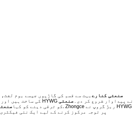
صنعتی کنارے
بہت سے قسم کی گاڑیوں جیسے بوم لفٹ،
اس لیے ان کی درجہ بندی کرنا مشکل ہے۔ لیکن ان میں سے زیادہ تر 1-PC کی ساخت ہیں اور سائز 25 انچ سے کم ہے۔ 2017 سے HYWG نے پیداوار شروع کر دی۔
صنعتی
کیونکہ ہمارے بہت سے OE صارفین کی مانگ ہے۔ وولوو کوریا نے HYWG کو ترقی دینے کو کہا
صنعتی
بوم لفٹ کے لئے. لہذا 2020 میں HYWG نے Jiaozuo Henan صوبے میں i پر توجہ مرکوز کرنے کے لیے ایک ن