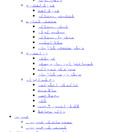
فورک لفٹ رم
فورک لفٹ
کنٹینر ہینڈلر
صنعتی کنارے
ٹیلی ہینڈلر
بیکہو لوڈر
میٹریل ہینڈلر
سکڈ اسٹیر
دیگر صنعتی گاڑیاں
زراعت رم
ٹریکٹر
کمبائنز اور ہارویسٹر
سپرے کرنے والے
دیگر زرعی گاڑیاں
رم کے اجزاء
تالے کی انگوٹھی
مالا سیٹ
پچھلا حصہ
گٹر
لاک ڈرائیور + جیب
والو محافظ
خبریں
مصنوعات کی خبریں۔
کمپنی کی خبریں۔