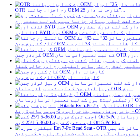
OTR رم اجزاء چائنا OEM کارخانہ دار 25″...
B چین OEM کارخانہ دار کے لئے فورک لفٹ رم
OE کارخانہ دار سائز 33 انچ سے...
گریڈر چین OEM کے لیے تعمیراتی سامان OTR رم...
کان کنی رم چین OEM کارخانہ دار
وہیل لوڈر چن کے لیے تعمیراتی سامان OTR رم...
ائیڈ رنگ - OTR Ri...
اچھے تھوک فروش 36.00-25/1.5 کیس Otr 5-Pc Ri...