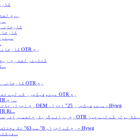
بوم لفٹ ٹیلی ہینڈلر چائنا مینو کے لیے صنعتی رم...
لنڈے اور YD
کان کنی رم چین M
کنٹینر لفٹ رم تک رسائی اسٹیکر رم اور خالی کنٹا...
آرٹیکیولیٹڈ ہول کے لیے تعمیراتی سازوسامان OTR رم...
ہائی پرفارمنس ہٹاچی ایوی 5-پی سی س
فیکٹری سورس ایم 7 پی سی بیڈ سیٹ - او ٹی آر رم کمپونین...