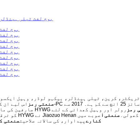
 ٹریکٹر، کرین، ٹیلی ہینڈلر، بیکہو لوڈر، وہیل ایکسوی
صنعتی رمز
 رمز
رولر اور وہیل کھدائی کے لئے. Zhongce ربڑ گروپ نے HYWG
ئی فیکٹری کھولی۔
صنعتی
کو ترقی
کنارے
پیداوار، کی سالانہ صلاحیت
صنعتی ک