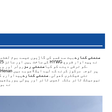
صنعتی کنارے
بہت سے قسم کی گاڑیوں جیسے بوم لفٹ،
کیونکہ ہمارے بہت سے OE صارفین کی مانگ ہے۔ وولوو کوریا نے HYWG کو ترقی دینے کو کہا
صنعتی رمز
رولر اور وہی
نئی فیکٹری کھولی۔
صنعتی کنارے
پیداوار، کی
نیومیٹک ٹائر بلکہ ٹھوس ٹائر اور پولی یوریتھین 
میں چین م