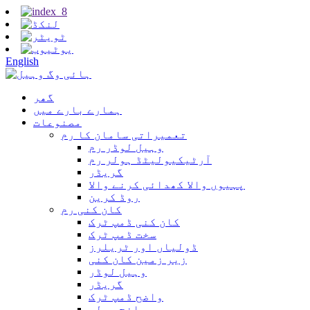
English
گھر
ہمارے بارے میں
مصنوعات
تعمیراتی سامان کا رم
وہیل لوڈر رم
آرٹیکیولیٹڈ ہولر رم
گریڈر
پہیوں والا کھدائی کرنے والا
روڈ کرین
کان کنی رم
کان کنی ڈمپ ٹرک
سخت ڈمپ ٹرک
ڈولیاں اور ٹریلرز
زیر زمین کان کنی
وہیل لوڈر
گریڈر
واضح ڈمپ ٹرک
واضح ہولر