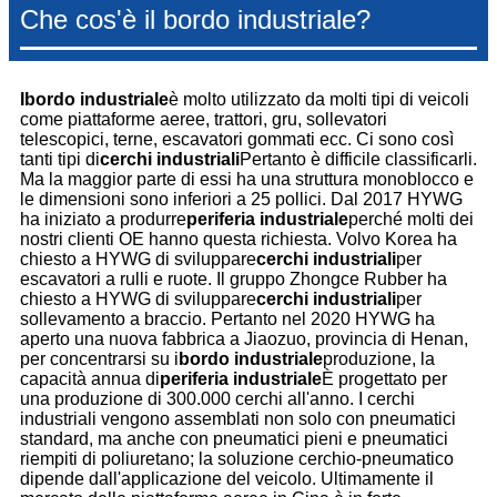
Che cos'è il bordo industriale?
I
bordo industriale
è molto utilizzato da molti tipi di veicoli
come piattaforme aeree, trattori, gru, sollevatori
telescopici, terne, escavatori gommati ecc. Ci sono così
tanti tipi di
cerchi industriali
Pertanto è difficile classificarli.
Ma la maggior parte di essi ha una struttura monoblocco e
le dimensioni sono inferiori a 25 pollici. Dal 2017 HYWG
ha iniziato a produrre
periferia industriale
perché molti dei
nostri clienti OE hanno questa richiesta. Volvo Korea ha
chiesto a HYWG di sviluppare
cerchi industriali
per
escavatori a rulli e ruote. Il gruppo Zhongce Rubber ha
chiesto a HYWG di sviluppare
cerchi industriali
per
sollevamento a braccio. Pertanto nel 2020 HYWG ha
aperto una nuova fabbrica a Jiaozuo, provincia di Henan,
per concentrarsi su i
bordo industriale
produzione, la
capacità annua di
periferia industriale
È progettato per
una produzione di 300.000 cerchi all'anno. I cerchi
industriali vengono assemblati non solo con pneumatici
standard, ma anche con pneumatici pieni e pneumatici
riempiti di poliuretano; la soluzione cerchio-pneumatico
dipende dall'applicazione del veicolo. Ultimamente il