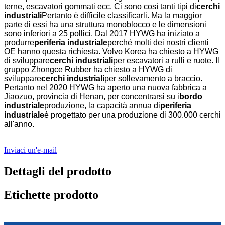
terne, escavatori gommati ecc. Ci sono così tanti tipi di
cerchi
industriali
Pertanto è difficile classificarli. Ma la maggior
parte di essi ha una struttura monoblocco e le dimensioni
sono inferiori a 25 pollici. Dal 2017 HYWG ha iniziato a
produrre
periferia industriale
perché molti dei nostri clienti
OE hanno questa richiesta. Volvo Korea ha chiesto a HYWG
di sviluppare
cerchi industriali
per escavatori a rulli e ruote. Il
gruppo Zhongce Rubber ha chiesto a HYWG di
sviluppare
cerchi industriali
per sollevamento a braccio.
Pertanto nel 2020 HYWG ha aperto una nuova fabbrica a
Jiaozuo, provincia di Henan, per concentrarsi su i
bordo
industriale
produzione, la capacità annua di
periferia
industriale
è progettato per una produzione di 300.000 cerchi
all'anno.
Inviaci un'e-mail
Dettagli del prodotto
Etichette prodotto