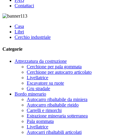
FAQ
Contattaci
Casa
Libri
Cerchio industriale
Categorie
Attrezzatura da costruzione
Cerchione per pala gommata
Cerchione per autocarro articolato
Livellatrice
Escavatore su ruote
Gru stradale
Bordo minerario
Autocarro ribaltabile da miniera
Autocarro ribaltabile rigido
Carrelli e rimorchi
Estrazione mineraria sotterranea
Pala gommata
Livellatrice
Autocarri ribaltabili articolati