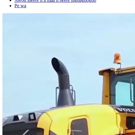
Awọn ibeere ti a maa n beere nigbagbogbo
Pe wa