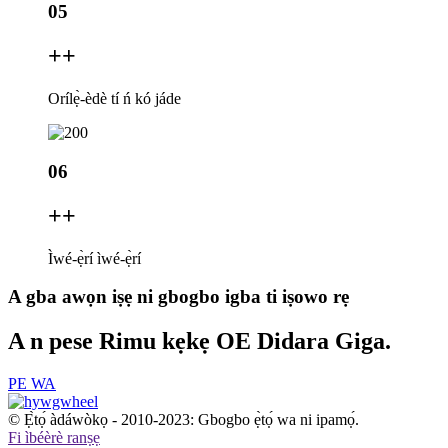
05
+
+
Orílẹ̀-èdè tí ń kó jáde
06
+
+
Ìwé-ẹ̀rí ìwé-ẹ̀rí
A gba awọn iṣẹ ni gbogbo igba ti iṣowo rẹ
A n pese Rimu kẹkẹ OE Didara Giga.
PE WA
© Ẹ̀tọ́ àdáwòkọ - 2010-2023: Gbogbo ẹ̀tọ́ wa ni ipamọ́.
Fi ìbéèrè ranṣẹ