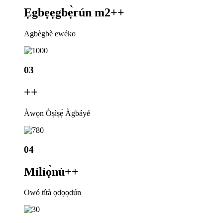
Ẹgbẹẹgbẹ̀rún m2+
+
Agbègbè ewéko
03
+
+
Àwọn Òṣìṣẹ́ Àgbáyé
04
Mílíọ̀nù+
+
Owó títà ọdọọdún