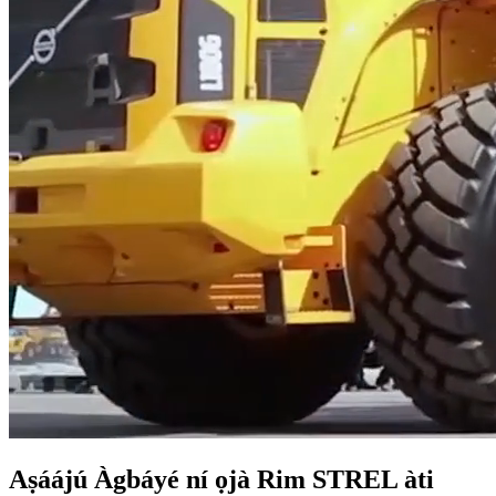
Aṣáájú Àgbáyé ní ọjà Rim STREL àti