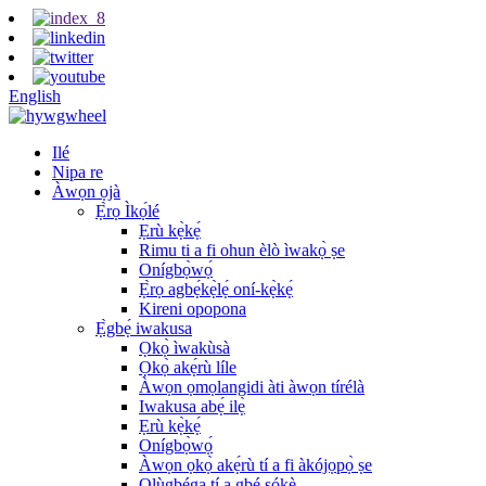
English
Ilé
Nipa re
Àwọn ọjà
Ẹ̀rọ Ìkọ́lé
Ẹrù kẹ̀kẹ́
Rimu ti a fi ohun èlò ìwakọ̀ ṣe
Onígbọ̀wọ́
Ẹ̀rọ agbẹ́kẹ̀lẹ́ oní-kẹ̀kẹ́
Kireni opopona
Ẹ̀gbẹ́ iwakusa
Ọkọ̀ ìwakùsà
Ọkọ̀ akẹ́rù líle
Àwọn ọmọlangidi àti àwọn tírélà
Iwakusa abẹ́ ilẹ̀
Ẹrù kẹ̀kẹ́
Onígbọ̀wọ́
Àwọn ọkọ̀ akẹ́rù tí a fi àkójọpọ̀ ṣe
Olùgbéga tí a gbé sókè