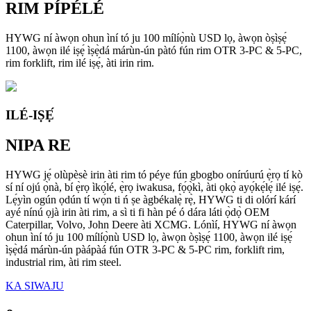
RIM PÍPÉLÉ
HYWG ní àwọn ohun ìní tó ju 100 mílíọ̀nù USD lọ, àwọn òṣìṣẹ́
1100, àwọn ilé iṣẹ́ ìṣẹ̀dá márùn-ún pàtó fún rim OTR 3-PC & 5-PC,
rim forklift, rim ilé iṣẹ́, àti irin rim.
ILÉ-IṢẸ́
NIPA RE
HYWG jẹ́ olùpèsè irin àti rim tó péye fún gbogbo onírúurú ẹ̀rọ tí kò
sí ní ojú ọ̀nà, bí ẹ̀rọ ìkọ́lé, ẹ̀rọ iwakusa, fọ́ọ̀kì, àti ọkọ̀ ayọ́kẹ́lẹ́ ilé iṣẹ́.
Lẹ́yìn ogún ọdún tí wọ́n ti ń ṣe àgbékalẹ̀ rẹ̀, HYWG ti di olórí kárí
ayé nínú ọjà irin àti rim, a sì ti fi hàn pé ó dára láti ọ̀dọ̀ OEM
Caterpillar, Volvo, John Deere àti XCMG. Lónìí, HYWG ní àwọn
ohun ìní tó ju 100 mílíọ̀nù USD lọ, àwọn òṣìṣẹ́ 1100, àwọn ilé iṣẹ́
ìṣẹ̀dá márùn-ún pàápàá fún OTR 3-PC & 5-PC rim, forklift rim,
industrial rim, àti rim steel.
KA SIWAJU