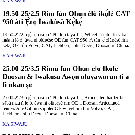
KA SIWAJU
19.50-25/2.5 Rim fún Ohun èlò ìkọ́lé CAT
950 àti Ẹ̀rọ Ìwakùsà Kẹ̀kẹ́
19.50-25/2.5 jẹ́ rim ìṣètò 5PC fún taya TL, Wheel Loader ló sábà
máa ń lò ó, àwa ni olùpèsè OE fún CAT 950. A tún jẹ́ olùpèsè rim
kẹkẹ OE fún Volvo, CAT, Liebherr, John Deere, Doosan ní China.
KA SIWAJU
25.00-25/3.5 Rimu fun Ohun elo Ikole
Doosan & Iwakusa Awọn oluyaworan ti a
fi nkan ṣe
25.00-25/3.5 jẹ́ rim ìṣètò 5PC fún taya TL, Articulated hauler ló
sábà máa ń lò ó, àwa ni olùpèsè rim OE ti Doosan Articulated
hauler. A jẹ́ Oil rim suppler OE wheel rim fún Volvo, CAT,
Liebherr, John Deere, Doosan ní China.
KA SIWAJU