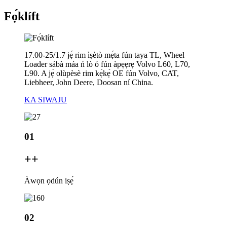
Fọ́klíft
17.00-25/1.7 jẹ́ rim ìṣètò mẹ́ta fún taya TL, Wheel
Loader sábà máa ń lò ó fún àpẹẹrẹ Volvo L60, L70,
L90. A jẹ́ olùpèsè rim kẹ̀kẹ́ OE fún Volvo, CAT,
Liebheer, John Deere, Doosan ní China.
KA SIWAJU
01
+
+
Àwọn ọdún iṣẹ́
02