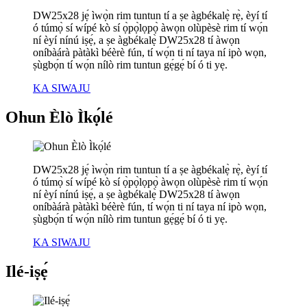
DW25x28 jẹ́ ìwọ̀n rim tuntun tí a ṣe àgbékalẹ̀ rẹ̀, èyí tí
ó túmọ̀ sí wípé kò sí ọ̀pọ̀lọpọ̀ àwọn olùpèsè rim tí wọ́n
ní èyí nínú iṣẹ́, a ṣe àgbékalẹ̀ DW25x28 tí àwọn
oníbàárà pàtàkì béèrè fún, tí wọ́n ti ní taya ní ipò wọn,
ṣùgbọ́n tí wọ́n nílò rim tuntun gẹ́gẹ́ bí ó ti yẹ.
KA SIWAJU
Ohun Èlò Ìkọ́lé
DW25x28 jẹ́ ìwọ̀n rim tuntun tí a ṣe àgbékalẹ̀ rẹ̀, èyí tí
ó túmọ̀ sí wípé kò sí ọ̀pọ̀lọpọ̀ àwọn olùpèsè rim tí wọ́n
ní èyí nínú iṣẹ́, a ṣe àgbékalẹ̀ DW25x28 tí àwọn
oníbàárà pàtàkì béèrè fún, tí wọ́n ti ní taya ní ipò wọn,
ṣùgbọ́n tí wọ́n nílò rim tuntun gẹ́gẹ́ bí ó ti yẹ.
KA SIWAJU
Ilé-iṣẹ́