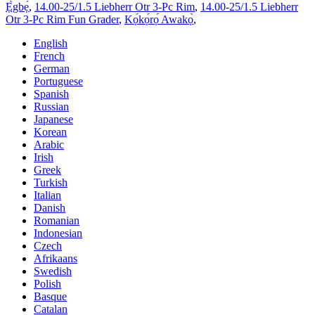
Ẹ̀gbẹ́
,
14.00-25/1.5 Liebherr Otr 3-Pc Rim
,
14.00-25/1.5 Liebherr
Otr 3-Pc Rim Fun Grader
,
Kọ́kọ́rọ́ Awakọ̀
,
English
French
German
Portuguese
Spanish
Russian
Japanese
Korean
Arabic
Irish
Greek
Turkish
Italian
Danish
Romanian
Indonesian
Czech
Afrikaans
Swedish
Polish
Basque
Catalan