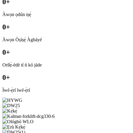
0
+
Àwọn ọdún iṣẹ́
0
+
Àwọn Òṣìṣẹ́ Àgbáyé
0
+
Orílẹ̀-èdè tí ń kó jáde
0
+
Ìwé-ẹ̀rí ìwé-ẹ̀rí