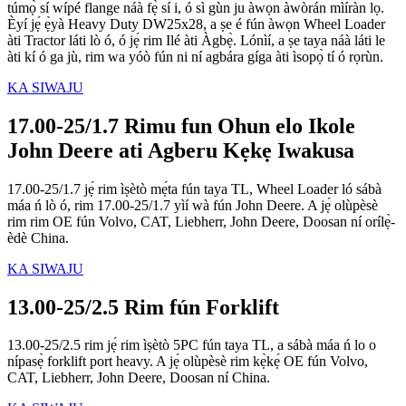
túmọ̀ sí wípé flange náà fẹ̀ sí i, ó sì gùn ju àwọn àwòrán mìíràn lọ.
Èyí jẹ́ ẹ̀yà Heavy Duty DW25x28, a ṣe é fún àwọn Wheel Loader
àti Tractor láti lò ó, ó jẹ́ rim Ilé àti Àgbẹ̀. Lónìí, a ṣe taya náà láti le
àti kí ó ga jù, rim wa yóò fún ni ní agbára gíga àti ìsopọ̀ tí ó rọrùn.
KA SIWAJU
17.00-25/1.7 Rimu fun Ohun elo Ikole
John Deere ati Agberu Kẹkẹ Iwakusa
17.00-25/1.7 jẹ́ rim ìṣètò mẹ́ta fún taya TL, Wheel Loader ló sábà
máa ń lò ó, rim 17.00-25/1.7 yìí wà fún John Deere. A jẹ́ olùpèsè
rim rim OE fún Volvo, CAT, Liebherr, John Deere, Doosan ní orílẹ̀-
èdè China.
KA SIWAJU
13.00-25/2.5 Rim fún Forklift
13.00-25/2.5 rim jẹ́ rim ìṣètò 5PC fún taya TL, a sábà máa ń lo o
nípasẹ̀ forklift port heavy. A jẹ́ olùpèsè rim kẹ̀kẹ́ OE fún Volvo,
CAT, Liebherr, John Deere, Doosan ní China.