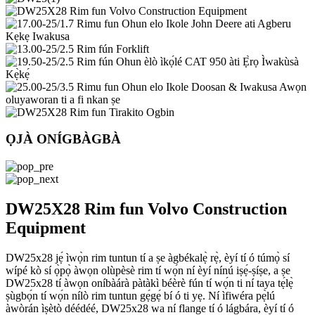
ỌJÀ ONÍGBÀGBÀ
DW25X28 Rim fun Volvo Construction
Equipment
DW25x28 jẹ́ ìwọ̀n rim tuntun tí a ṣe àgbékalẹ̀ rẹ̀, èyí tí ó túmọ̀ sí
wípé kò sí ọ̀pọ̀ àwọn olùpèsè rim tí wọ́n ní èyí nínú iṣẹ́-ṣíṣe, a ṣe
DW25x28 tí àwọn oníbàárà pàtàkì béèrè fún tí wọ́n ti ní taya tẹ́lẹ̀
ṣùgbọ́n tí wọ́n nílò rim tuntun gẹ́gẹ́ bí ó ti yẹ. Ní ìfiwéra pẹ̀lú
àwòrán ìṣètò déédéé, DW25x28 wa ní flange tí ó lágbára, èyí tí ó