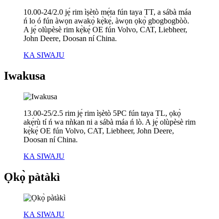
10.00-24/2.0 jẹ́ rim ìṣètò mẹ́ta fún taya TT, a sábà máa
ń lo ó fún àwọn awakọ̀ kẹ̀kẹ́, àwọn ọkọ̀ gbogbogbòò.
A jẹ́ olùpèsè rim kẹ̀kẹ́ OE fún Volvo, CAT, Liebheer,
John Deere, Doosan ní China.
KA SIWAJU
Iwakusa
13.00-25/2.5 rim jẹ́ rim ìṣètò 5PC fún taya TL, ọkọ̀
akẹ́rù tí ń wa nǹkan ni a sábà máa ń lò. A jẹ́ olùpèsè rim
kẹ̀kẹ́ OE fún Volvo, CAT, Liebheer, John Deere,
Doosan ní China.
KA SIWAJU
Ọkọ̀ pàtàkì
KA SIWAJU