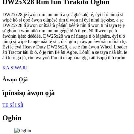
DW25X28 Rim fun Tirakito Ogbin
DW25x28 jẹ́ ìwọ̀n rim tuntun tí a ṣe àgbékalẹ̀ rẹ̀, èyí tí ó túmọ̀ sí
wípé kò sí ọ̀pọ̀ àwọn olùpèsè rim tí wọ́n ní èyí nínú iṣẹ́-ṣíṣe, a ṣe
DW25x28 tí àwọn oníbàárà pàtàkì béèrè fún tí wọ́n ti ní taya tẹ́lẹ̀
ṣùgbọ́n tí wọ́n nílò rim tuntun gẹ́gẹ́ bí ó ti yẹ. Ní ìfiwéra pẹ̀lú
àwòrán ìṣètò déédéé, DW25x28 wa ní flange tí ó lágbára, èyí tí ó
túmọ̀ sí wípé flange náà fẹ̀ sí i, ó sì gùn ju àwọn àwòrán mìíràn lọ.
Èyí jẹ́ ẹ̀yà Heavy Duty DW25x28, a ṣe é fún àwọn Wheel Loader
àti Tractor láti lò ó, ó jẹ́ rim Ilé àti Àgbẹ̀. Lónìí, a ṣe taya náà láti le
àti kí ó ga jù, rim wa yóò fún ni ní agbára gíga àti ìsopọ̀ tí ó rọrùn.
KA SIWAJU
Àwọn Ọjà
ìpínsísọ àwọn ọjà
TẸ SÍ I SÍI
Ogbin