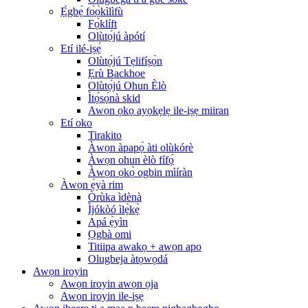
Ẹ̀gbẹ́ fọ́ọ̀kìlìfù
Fọ́klíft
Olùtọ́jú àpótí
Etí ilé-iṣẹ́
Olùtọ́jú Tẹlifíṣọ̀n
Ẹrù Backhoe
Olùtọ́jú Ohun Èlò
Ìtọ́sọ́nà skid
Awọn ọkọ ayọkẹlẹ ile-iṣẹ miiran
Etí oko
Tirakito
Àwọn àpapọ̀ àti olùkórè
Àwọn ohun èlò fífọ́
Àwọn ọkọ̀ ogbin mìíràn
Àwọn ẹ̀yà rim
Òrùka ìdènà
Ìjókòó ìlẹ̀kẹ̀
Apá ẹ̀yìn
Ọgbà omi
Titiipa awakọ + awọn apo
Olugbeja àtọwọdá
Awọn iroyin
Awọn iroyin awọn ọja
Awọn iroyin ile-iṣẹ