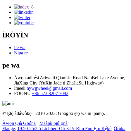
ÌRÒYÌN
Pe wa
Nipa re
pe wa
Àwọn àdírẹ́sì
Ariwa ti QianLiu Road NanBei Lake Avenue,
JiaXing City (YuXin Jade ti ZhaJiaSu Highway)
Imeeli
hywgwheel@gmail.com
FÓÒNÙ
+86 573 8207 7092
© Ẹ̀tọ́ àdáwòkọ - 2010-2023: Gbogbo ẹ̀tọ́ wa ni ipamọ́.
Àwọn Ọjà Gbóná
-
Máàpù ojú-ọ̀nà
Flange
,
19.50-25/2.5 Liebherr Otr 3-Pc Rim Fun Ẹru Kẹ̀kẹ́
,
Òrùka