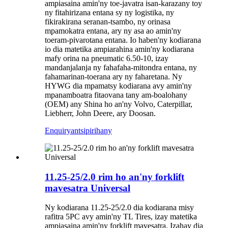
ampiasaina amin'ny toe-javatra isan-karazany toy
ny fitahirizana entana sy ny logistika, ny
fikirakirana seranan-tsambo, ny orinasa
mpamokatra entana, ary ny asa ao amin'ny
toeram-pivarotana entana. Io haben'ny kodiarana
io dia matetika ampiarahina amin'ny kodiarana
mafy orina na pneumatic 6.50-10, izay
mandanjalanja ny fahafaha-mitondra entana, ny
fahamarinan-toerana ary ny faharetana. Ny
HYWG dia mpamatsy kodiarana avy amin'ny
mpanamboatra fitaovana tany am-boalohany
(OEM) any Shina ho an'ny Volvo, Caterpillar,
Liebherr, John Deere, ary Doosan.
Enquiry
antsipirihany
11.25-25/2.0 rim ho an'ny forklift
mavesatra Universal
Ny kodiarana 11.25-25/2.0 dia kodiarana misy
rafitra 5PC avy amin'ny TL Tires, izay matetika
ampiasaina amin'ny forklift mavesatra. Izahay dia