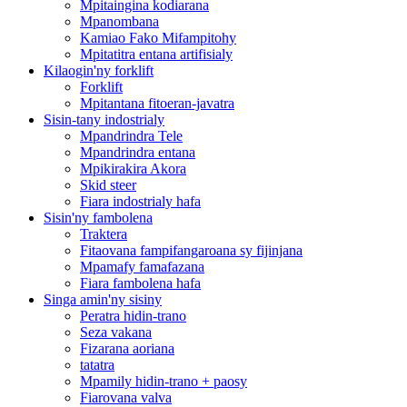
Mpitaingina kodiarana
Mpanombana
Kamiao Fako Mifampitohy
Mpitatitra entana artifisialy
Kilaogin'ny forklift
Forklift
Mpitantana fitoeran-javatra
Sisin-tany indostrialy
Mpandrindra Tele
Mpandrindra entana
Mpikirakira Akora
Skid steer
Fiara indostrialy hafa
Sisin'ny fambolena
Traktera
Fitaovana fampifangaroana sy fijinjana
Mpamafy famafazana
Fiara fambolena hafa
Singa amin'ny sisiny
Peratra hidin-trano
Seza vakana
Fizarana aoriana
tatatra
Mpamily hidin-trano + paosy
Fiarovana valva