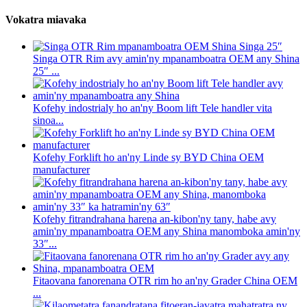
Vokatra miavaka
Singa OTR Rim avy amin'ny mpanamboatra OEM any Shina
25″ ...
Kofehy indostrialy ho an'ny Boom lift Tele handler vita
sinoa...
Kofehy Forklift ho an'ny Linde sy BYD China OEM
manufacturer
Kofehy fitrandrahana harena an-kibon'ny tany, habe avy
amin'ny mpanamboatra OEM any Shina manomboka amin'ny
33″...
Fitaovana fanorenana OTR rim ho an'ny Grader China OEM
...