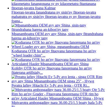
Fitoeran-javatra fanandratana ny sisin'ny fitoeran-javatra
mahatratra ny sisin'ny fitoeran-javatra sy ny fitoeran-javatra
foana...
Mpanamboatra OEM avy any Shina, sisin-tany fitrandrahana
harena an-kibon'ny tany
Kodiarana OTR ho an'ny fitaovana fanorenana ho an'ny
"wheel loader chim"...
Kofehy OTR ho an'ny fitaovana fanorenana ho an'ny
fitaterana artifisialy...
Peratra lafiny Hitachi Ev 5-Pc avo lenta - OTR Ri...
Mpivarotra ambongadiny tsara 36.00-25/1.5 boaty hafa 5-Pc
Ri...