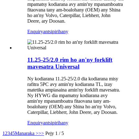
mpamatsy kodiarana avy amin'ny mpanamboatra
fitaovana tany am-boalohany (OEM) any Shina
ho an'ny Volvo, Caterpillar, Liebherr, John
Deere, ary Doosan.
Enquiry
antsipirihany
11.25-25/2.0 rim ho an'ny forklift
mavesatra Universal
Ny kodiarana 11.25-25/2.0 dia kodiarana misy
rafitra 5PC avy amin'ny kodiarana TL, izay
matetika ampiasaina amin'ny forklift mavesatra.
Ny HYWG dia mpamatsy kodiarana avy
amin'ny mpanamboatra fitaovana tany am-
boalohany (OEM) any Shina ho an'ny Volvo,
Caterpillar, Liebherr, John Deere, ary Doosan.
Enquiry
antsipirihany
1
2
3
4
5
Manaraka >
>>
Pejy 1 / 5