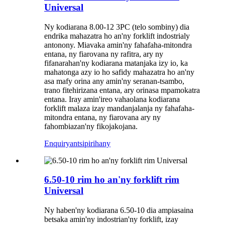
Universal
Ny kodiarana 8.00-12 3PC (telo sombiny) dia
endrika mahazatra ho an'ny forklift indostrialy
antonony. Miavaka amin'ny fahafaha-mitondra
entana, ny fiarovana ny rafitra, ary ny
fifanarahan'ny kodiarana matanjaka izy io, ka
mahatonga azy io ho safidy mahazatra ho an'ny
asa mafy orina any amin'ny seranan-tsambo,
trano fitehirizana entana, ary orinasa mpamokatra
entana. Iray amin'ireo vahaolana kodiarana
forklift malaza izay mandanjalanja ny fahafaha-
mitondra entana, ny fiarovana ary ny
fahombiazan'ny fikojakojana.
Enquiry
antsipirihany
6.50-10 rim ho an'ny forklift rim
Universal
Ny haben'ny kodiarana 6.50-10 dia ampiasaina
betsaka amin'ny indostrian'ny forklift, izay