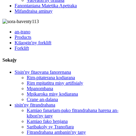
Vaovaon'ny orinasa
Fanontaniana Matetika Apetraka
Mifandraisa aminay
an-trano
Products
Kilaogin'ny forklift
Forklift
Sokajy
Sisin'ny fitaovana fanorenana
Rim-pitaterana kodiarana
Rim mpitatitra misy artifisialy
Mpanombana
Mpikaroka misy kodiarana
Crane an-dalana
sisin'ny fitrandrahana
Kamiao fanariam-pako fitrandrahana harena an-
kibon'ny tany
Kamiao fako henjana
Saribakoly sy Tranofiara
Fitrandrahana ambanin'ny tany