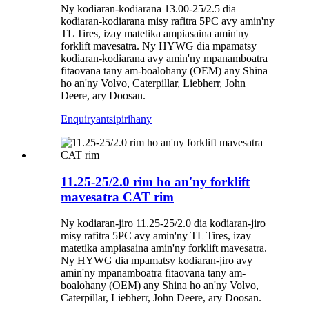
Ny kodiaran-kodiarana 13.00-25/2.5 dia
kodiaran-kodiarana misy rafitra 5PC avy amin'ny
TL Tires, izay matetika ampiasaina amin'ny
forklift mavesatra. Ny HYWG dia mpamatsy
kodiaran-kodiarana avy amin'ny mpanamboatra
fitaovana tany am-boalohany (OEM) any Shina
ho an'ny Volvo, Caterpillar, Liebherr, John
Deere, ary Doosan.
Enquiry
antsipirihany
11.25-25/2.0 rim ho an'ny forklift
mavesatra CAT rim
Ny kodiaran-jiro 11.25-25/2.0 dia kodiaran-jiro
misy rafitra 5PC avy amin'ny TL Tires, izay
matetika ampiasaina amin'ny forklift mavesatra.
Ny HYWG dia mpamatsy kodiaran-jiro avy
amin'ny mpanamboatra fitaovana tany am-
boalohany (OEM) any Shina ho an'ny Volvo,
Caterpillar, Liebherr, John Deere, ary Doosan.