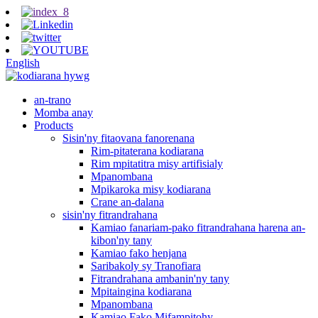
English
an-trano
Momba anay
Products
Sisin'ny fitaovana fanorenana
Rim-pitaterana kodiarana
Rim mpitatitra misy artifisialy
Mpanombana
Mpikaroka misy kodiarana
Crane an-dalana
sisin'ny fitrandrahana
Kamiao fanariam-pako fitrandrahana harena an-
kibon'ny tany
Kamiao fako henjana
Saribakoly sy Tranofiara
Fitrandrahana ambanin'ny tany
Mpitaingina kodiarana
Mpanombana
Kamiao Fako Mifampitohy