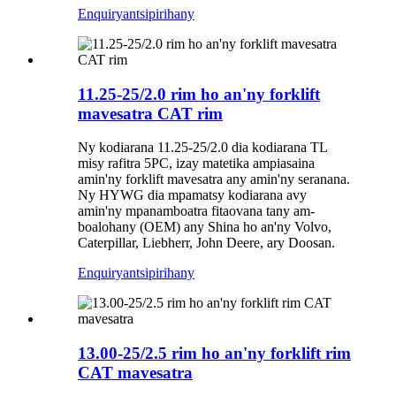
Enquiry
antsipirihany
11.25-25/2.0 rim ho an'ny forklift
mavesatra CAT rim
Ny kodiarana 11.25-25/2.0 dia kodiarana TL
misy rafitra 5PC, izay matetika ampiasaina
amin'ny forklift mavesatra any amin'ny seranana.
Ny HYWG dia mpamatsy kodiarana avy
amin'ny mpanamboatra fitaovana tany am-
boalohany (OEM) any Shina ho an'ny Volvo,
Caterpillar, Liebherr, John Deere, ary Doosan.
Enquiry
antsipirihany
13.00-25/2.5 rim ho an'ny forklift rim
CAT mavesatra