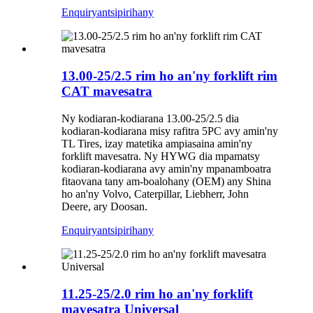
Enquiry
antsipirihany
13.00-25/2.5 rim ho an'ny forklift rim
CAT mavesatra
Ny kodiaran-kodiarana 13.00-25/2.5 dia
kodiaran-kodiarana misy rafitra 5PC avy amin'ny
TL Tires, izay matetika ampiasaina amin'ny
forklift mavesatra. Ny HYWG dia mpamatsy
kodiaran-kodiarana avy amin'ny mpanamboatra
fitaovana tany am-boalohany (OEM) any Shina
ho an'ny Volvo, Caterpillar, Liebherr, John
Deere, ary Doosan.
Enquiry
antsipirihany
11.25-25/2.0 rim ho an'ny forklift
mavesatra Universal