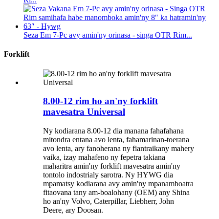
Seza Em 7-Pc avy amin'ny orinasa - singa OTR Rim...
Forklift
8.00-12 rim ho an'ny forklift
mavesatra Universal
Ny kodiarana 8.00-12 dia manana fahafahana
mitondra entana avo lenta, fahamarinan-toerana
avo lenta, ary fanoherana ny fiantraikany mahery
vaika, izay mahafeno ny fepetra takiana
maharitra amin'ny forklift mavesatra amin'ny
tontolo indostrialy sarotra. Ny HYWG dia
mpamatsy kodiarana avy amin'ny mpanamboatra
fitaovana tany am-boalohany (OEM) any Shina
ho an'ny Volvo, Caterpillar, Liebherr, John
Deere, ary Doosan.