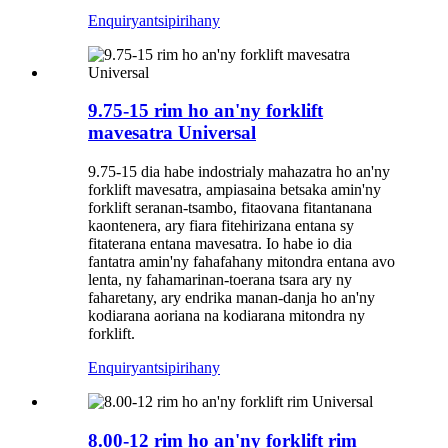
Enquiry
antsipirihany
9.75-15 rim ho an'ny forklift
mavesatra Universal
9.75-15 dia habe indostrialy mahazatra ho an'ny
forklift mavesatra, ampiasaina betsaka amin'ny
forklift seranan-tsambo, fitaovana fitantanana
kaontenera, ary fiara fitehirizana entana sy
fitaterana entana mavesatra. Io habe io dia
fantatra amin'ny fahafahany mitondra entana avo
lenta, ny fahamarinan-toerana tsara ary ny
faharetany, ary endrika manan-danja ho an'ny
kodiarana aoriana na kodiarana mitondra ny
forklift.
Enquiry
antsipirihany
8.00-12 rim ho an'ny forklift rim