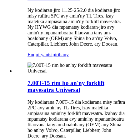
Ny kodiaran-jiro 11.25-25/2.0 dia kodiaran-jiro
misy rafitra 5PC avy amin'ny TL Tires, izay
matetika ampiasaina amin'ny forklift mavesatra.
Ny HYWG dia mpamatsy kodiaran-jiro avy
amin'ny mpanamboatra fitaovana tany am-
boalohany (OEM) any Shina ho an'ny Volvo,
Caterpillar, Liebherr, John Deere, ary Doosan.
Enquiry
antsipirihany
7.00T-15 rim ho an'ny forklift
mavesatra Universal
Ny kodiarana 7.00T-15 dia kodiarana misy rafitra
2PC avy amin'ny TL Tires, izay matetika
ampiasaina amin'ny forklift mavesatra. Izahay dia
mpamatsy kodiarana avy amin'ny mpanamboatra
fitaovana tany am-boalohany (OEM) any Shina
ho an'ny Volvo, Caterpillar, Liebherr, John
Deere, ary Doosan.