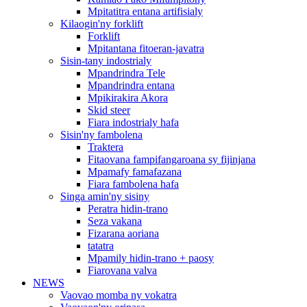
Mpitatitra entana artifisialy
Kilaogin'ny forklift
Forklift
Mpitantana fitoeran-javatra
Sisin-tany indostrialy
Mpandrindra Tele
Mpandrindra entana
Mpikirakira Akora
Skid steer
Fiara indostrialy hafa
Sisin'ny fambolena
Traktera
Fitaovana fampifangaroana sy fijinjana
Mpamafy famafazana
Fiara fambolena hafa
Singa amin'ny sisiny
Peratra hidin-trano
Seza vakana
Fizarana aoriana
tatatra
Mpamily hidin-trano + paosy
Fiarovana valva
NEWS
Vaovao momba ny vokatra