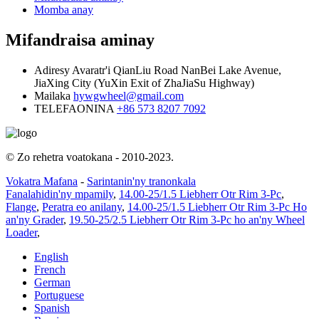
Momba anay
Mifandraisa aminay
Adiresy
Avaratr'i QianLiu Road NanBei Lake Avenue,
JiaXing City (YuXin Exit of ZhaJiaSu Highway)
Mailaka
hywgwheel@gmail.com
TELEFAONINA
+86 573 8207 7092
© Zo rehetra voatokana - 2010-2023.
Vokatra Mafana
-
Sarintanin'ny tranonkala
Fanalahidin'ny mpamily
,
14.00-25/1.5 Liebherr Otr Rim 3-Pc
,
Flange
,
Peratra eo anilany
,
14.00-25/1.5 Liebherr Otr Rim 3-Pc Ho
an'ny Grader
,
19.50-25/2.5 Liebherr Otr Rim 3-Pc ho an'ny Wheel
Loader
,
English
French
German
Portuguese
Spanish