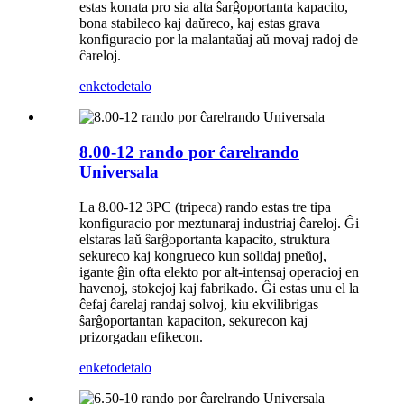
estas konata pro sia alta ŝarĝoportanta kapacito,
bona stabileco kaj daŭreco, kaj estas grava
konfiguracio por la malantaŭaj aŭ movaj radoj de
ĉareloj.
enketo
detalo
8.00-12 rando por ĉarelrando
Universala
La 8.00-12 3PC (tripeca) rando estas tre tipa
konfiguracio por meztunaraj industriaj ĉareloj. Ĝi
elstaras laŭ ŝarĝoportanta kapacito, struktura
sekureco kaj kongrueco kun solidaj pneŭoj,
igante ĝin ofta elekto por alt-intensaj operacioj en
havenoj, stokejoj kaj fabrikado. Ĝi estas unu el la
ĉefaj ĉarelaj randaj solvoj, kiu ekvilibrigas
ŝarĝoportantan kapaciton, sekurecon kaj
prizorgadan efikecon.
enketo
detalo