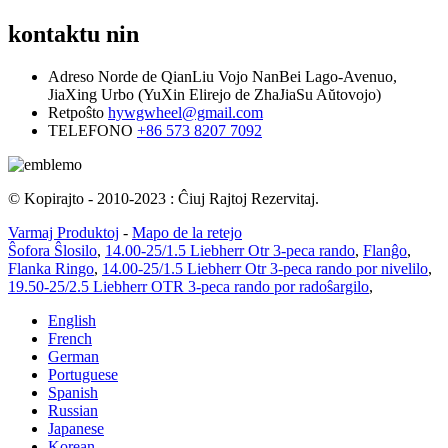
kontaktu nin
Adreso
Norde de QianLiu Vojo NanBei Lago-Avenuo,
JiaXing Urbo (YuXin Elirejo de ZhaJiaSu Aŭtovojo)
Retpoŝto
hywgwheel@gmail.com
TELEFONO
+86 573 8207 7092
© Kopirajto - 2010-2023 : Ĉiuj Rajtoj Rezervitaj.
Varmaj Produktoj
-
Mapo de la retejo
Ŝofora Ŝlosilo
,
14.00-25/1.5 Liebherr Otr 3-peca rando
,
Flanĝo
,
Flanka Ringo
,
14.00-25/1.5 Liebherr Otr 3-peca rando por nivelilo
,
19.50-25/2.5 Liebherr OTR 3-peca rando por radoŝargilo
,
English
French
German
Portuguese
Spanish
Russian
Japanese
Korean