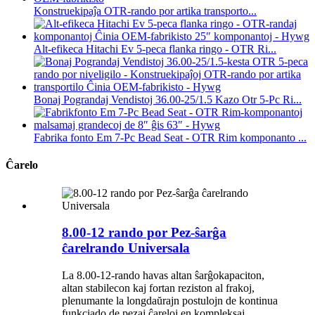
Konstruekipaĵa OTR-rando por artika transporto...
Alt-efikeca Hitachi Ev 5-peca flanka ringo - OTR Ri...
Bonaj Pograndaj Vendistoj 36.00-25/1.5 Kazo Otr 5-Pc Ri...
Fabrika fonto Em 7-Pc Bead Seat - OTR Rim komponanto ...
Ĉarelo
8.00-12 rando por Pez-ŝarĝa
ĉarelrando Universala
La 8.00-12-rando havas altan ŝarĝokapaciton,
altan stabilecon kaj fortan reziston al frakoj,
plenumante la longdaŭrajn postulojn de kontinua
funkciado de pezaj ĉareloj en kompleksaj