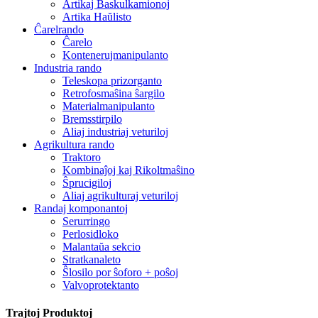
Artikaj Baskulkamionoj
Artika Haŭlisto
Ĉarelrando
Ĉarelo
Kontenerujmanipulanto
Industria rando
Teleskopa prizorganto
Retrofosmaŝina ŝargilo
Materialmanipulanto
Bremsstirpilo
Aliaj industriaj veturiloj
Agrikultura rando
Traktoro
Kombinaĵoj kaj Rikoltmaŝino
Ŝprucigiloj
Aliaj agrikulturaj veturiloj
Randaj komponantoj
Serurringo
Perlosidloko
Malantaŭa sekcio
Stratkanaleto
Ŝlosilo por ŝoforo + poŝoj
Valvoprotektanto
Trajtoj Produktoj