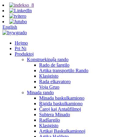
English
Hejmo
Pri Ni
Produktoj
Konstruekipaĵa rando
Rado de ŝargilo
Artika transportilo Rando
Klasigisto
Rada elkavatoro
Voja Gruo
Minada rando
Minada baskulkamiono
Rigida baskulkamiono
Ĉaroj kaj Antaŭfilmoj
Subtera Minado
Radŝargilo
Klasigisto
Artikaj Baskulkamionoj
Artika Haŭlisto