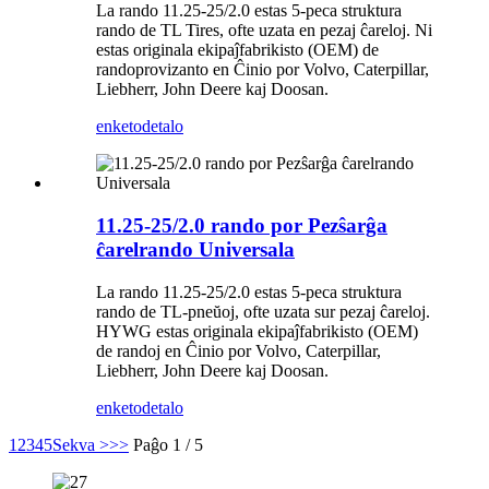
La rando 11.25-25/2.0 estas 5-peca struktura
rando de TL Tires, ofte uzata en pezaj ĉareloj. Ni
estas originala ekipaĵfabrikisto (OEM) de
randoprovizanto en Ĉinio por Volvo, Caterpillar,
Liebherr, John Deere kaj Doosan.
enketo
detalo
11.25-25/2.0 rando por Pezŝarĝa
ĉarelrando Universala
La rando 11.25-25/2.0 estas 5-peca struktura
rando de TL-pneŭoj, ofte uzata sur pezaj ĉareloj.
HYWG estas originala ekipaĵfabrikisto (OEM)
de randoj en Ĉinio por Volvo, Caterpillar,
Liebherr, John Deere kaj Doosan.
enketo
detalo
1
2
3
4
5
Sekva >
>>
Paĝo 1 / 5