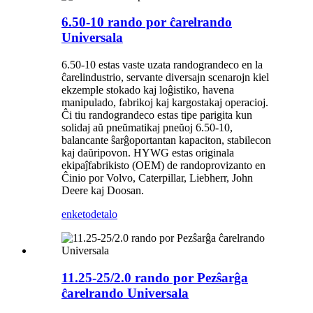
6.50-10 rando por ĉarelrando
Universala
6.50-10 estas vaste uzata randograndeco en la
ĉarelindustrio, servante diversajn scenarojn kiel
ekzemple stokado kaj loĝistiko, havena
manipulado, fabrikoj kaj kargostakaj operacioj.
Ĉi tiu randograndeco estas tipe parigita kun
solidaj aŭ pneŭmatikaj pneŭoj 6.50-10,
balancante ŝarĝoportantan kapaciton, stabilecon
kaj daŭripovon. HYWG estas originala
ekipaĵfabrikisto (OEM) de randoprovizanto en
Ĉinio por Volvo, Caterpillar, Liebherr, John
Deere kaj Doosan.
enketo
detalo
11.25-25/2.0 rando por Pezŝarĝa
ĉarelrando Universala