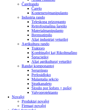
Ĉarelrando
Ĉarelo
Kontenerujmanipulanto
Industria rando
Teleskopa prizorganto
Retrofosmaŝina ŝargilo
Materialmanipulanto
Bremsstirpilo
Aliaj industriaj veturiloj
Agrikultura rando
Traktoro
Kombinaĵoj kaj Rikoltmaŝino
Ŝprucigiloj
Aliaj agrikulturaj veturiloj
Randaj komponantoj
Serurringo
Perlosidloko
Malantaŭa sekcio
Stratkanaleto
Ŝlosilo por ŝoforo + poŝoj
Valvoprotektanto
Novaĵoj
Produktaj novaĵoj
Firmaaj novaĵoj