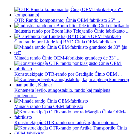
OTR-Rando-komponantoj Ĉinia OEM-fabrikisto 25″ ...
Industria rando por Boom lifto Tele tenilo Ĉinio fabrikanto ...
Ĉarelrando por Linde kaj BYD Ĉinia OEM-fabrikisto
Minada rando Ĉinio OEM-fabrikisto grandeco de 33″ ...
Konstruekipaĵo OTR-rando por Gradigilo Ĉinio OEM ...
Kontenera levilo, atingostakilo, rando kaj malplena
kontenero...
Minada rando Ĉinia OEM-fabrikisto
Konstruekipaĵo OTR-rando por radoŝargilo-mentono...