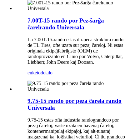
7.00T-15 rando por Pez-ŝarĝa
ĉarelrando Universala
La 7.00T-15-rando estas du-peca struktura rando
de TL Tires, ofte uzata sur pezaj ĉareloj. Ni estas
originala ekipaĵfabrikisto (OEM) de
randoprovizanto en Ĉinio por Volvo, Caterpillar,
Liebherr, John Deere kaj Doosan.
enketo
detalo
9.75-15 rando por peza ĉarela rando
Universala
9.75-15 estas ofta industria randograndeco por
pezaj ĉareloj, vaste uzata en havenaj ĉareloj,
kontenermanipulaj ekipaĵoj, kaj alt-tunaraj
magazenaj kaj loĝistikaj veturiloj. Ĉi tiu grandeco