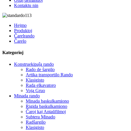
Oftaj demandoj
Kontaktu nin
Hejmo
Produktoj
Ĉarelrando
Ĉarelo
Kategorioj
Konstruekipaĵa rando
Rado de ŝargilo
Artika transportilo Rando
Klasigisto
Rada elkavatoro
Voja Gruo
Minada rando
Minada baskulkamiono
Rigida baskulkamiono
Ĉaroj kaj Antaŭfilmoj
Subtera Minado
Radŝargilo
Klasigisto