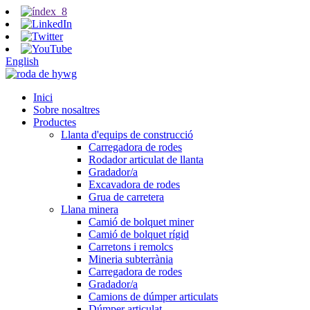
English
Inici
Sobre nosaltres
Productes
Llanta d'equips de construcció
Carregadora de rodes
Rodador articulat de llanta
Gradador/a
Excavadora de rodes
Grua de carretera
Llana minera
Camió de bolquet miner
Camió de bolquet rígid
Carretons i remolcs
Mineria subterrània
Carregadora de rodes
Gradador/a
Camions de dúmper articulats
Dúmper articulat