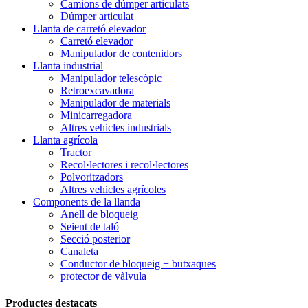
Camions de dúmper articulats
Dúmper articulat
Llanta de carretó elevador
Carretó elevador
Manipulador de contenidors
Llanta industrial
Manipulador telescòpic
Retroexcavadora
Manipulador de materials
Minicarregadora
Altres vehicles industrials
Llanta agrícola
Tractor
Recol·lectores i recol·lectores
Polvoritzadors
Altres vehicles agrícoles
Components de la llanda
Anell de bloqueig
Seient de taló
Secció posterior
Canaleta
Conductor de bloqueig + butxaques
protector de vàlvula
Productes destacats