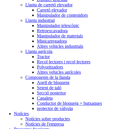
Llanta de carretó elevador
Carretó elevador
Manipulador de contenidors
Llanta industrial
Manipulador telescòpic
Retroexcavadora
Manipulador de materials
Minicarregadora
Altres vehicles industrials
Llanta agrícola
Tractor
Recol·lectores i recol·lectores
Polvoritzadors
Altres vehicles agrícoles
Components de la llanda
Anell de bloqueig
Seient de taló
Secció posterior
Canaleta
Conductor de bloqueig + butxaques
protector de vàlvula
Notícies
Notícies sobre productes
Notícies de l'empresa