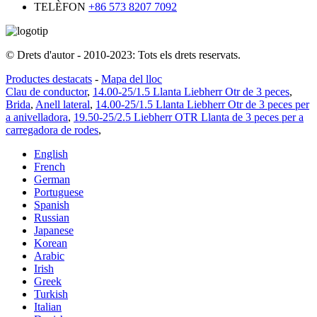
TELÈFON
+86 573 8207 7092
© Drets d'autor - 2010-2023: Tots els drets reservats.
Productes destacats
-
Mapa del lloc
Clau de conductor
,
14.00-25/1.5 Llanta Liebherr Otr de 3 peces
,
Brida
,
Anell lateral
,
14.00-25/1.5 Llanta Liebherr Otr de 3 peces per
a anivelladora
,
19.50-25/2.5 Liebherr OTR Llanta de 3 peces per a
carregadora de rodes
,
English
French
German
Portuguese
Spanish
Russian
Japanese
Korean
Arabic
Irish
Greek
Turkish
Italian