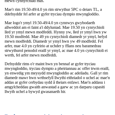
mewn cynhyrchiad màs.
Mae'r rim 19.50-49/4.0 yn rim strwythur 5PC o deiars TL, a
ddefnyddir fel arfer ar gyfer tryciau dympio mwyngloddio.
Mae logo'r ymyl 19.50-49/4.0 yn cynnwys gwybodaeth
allweddol am ei faint a'i ddyluniad. Mae 19.50 yn cynrychioli
lled yr ymyl mewn modfeddi. Hynny yw, lled yr ymyl hwn yw
19.50 modfedd. Mae 49 yn cynrychioli diamedr yr ymyl, hefyd
mewn modfeddi. Diamedr yr ymyl hwn yw 49 modfedd. Fel
arfer, mae 4.0 yn cyfeirio at uchder y fflans neu baramedrau
strwythurol penodol eraill yr ymyl, ac mae 4.0 yn cynrychioli ei
werth, fel arfer mewn modfeddi.
Defnyddir rims o'r maint hwn yn bennaf ar gyfer tryciau
mwyngloddio, tryciau dympio a pheiriannau ac offer trwm eraill,
yn enwedig ym meysydd mwyngloddio ac adeiladu. Gall yr rim
diamedr mawr hwn wrthsefyll llwythi eithriadol o uchel ac mae'n
addas ar gyfer cerbydau sydd â theiars enfawr. Mae'n addasu i
amgylcheddau gwaith anwastad a garw ac yn darparu capasiti
llwyth uchel a bywyd gwasanaeth hir.