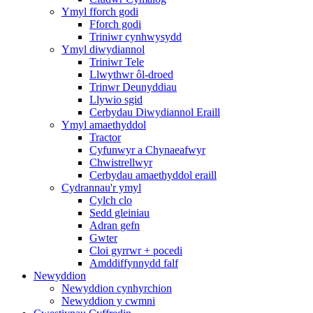
Ymyl fforch godi
Fforch godi
Triniwr cynhwysydd
Ymyl diwydiannol
Triniwr Tele
Llwythwr ôl-droed
Trinwr Deunyddiau
Llywio sgid
Cerbydau Diwydiannol Eraill
Ymyl amaethyddol
Tractor
Cyfunwyr a Chynaeafwyr
Chwistrellwyr
Cerbydau amaethyddol eraill
Cydrannau'r ymyl
Cylch clo
Sedd gleiniau
Adran gefn
Gwter
Cloi gyrrwr + pocedi
Amddiffynnydd falf
Newyddion
Newyddion cynhyrchion
Newyddion y cwmni