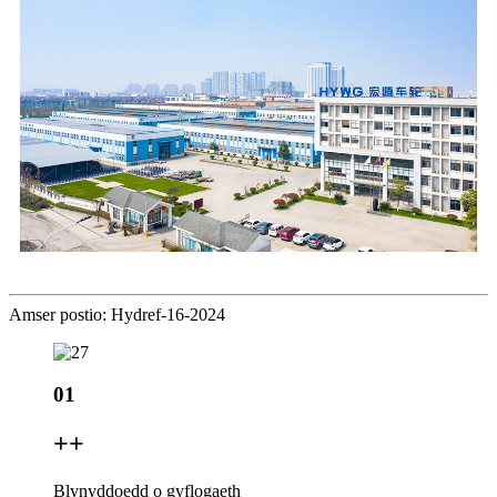
Amser postio: Hydref-16-2024
01
+
+
Blynyddoedd o gyflogaeth