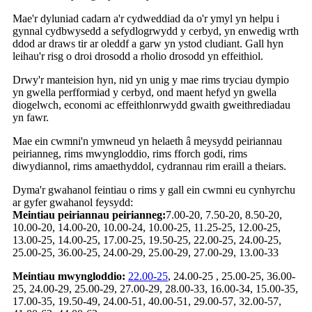
Mae'r dyluniad cadarn a'r cydweddiad da o'r ymyl yn helpu i
gynnal cydbwysedd a sefydlogrwydd y cerbyd, yn enwedig wrth
ddod ar draws tir ar oleddf a garw yn ystod cludiant. Gall hyn
leihau'r risg o droi drosodd a rholio drosodd yn effeithiol.
Drwy'r manteision hyn, nid yn unig y mae rims tryciau dympio
yn gwella perfformiad y cerbyd, ond maent hefyd yn gwella
diogelwch, economi ac effeithlonrwydd gwaith gweithrediadau
yn fawr.
Mae ein cwmni'n ymwneud yn helaeth â meysydd peiriannau
peirianneg, rims mwyngloddio, rims fforch godi, rims
diwydiannol, rims amaethyddol, cydrannau rim eraill a theiars.
Dyma'r gwahanol feintiau o rims y gall ein cwmni eu cynhyrchu
ar gyfer gwahanol feysydd:
Meintiau peiriannau peirianneg:
7.00-20, 7.50-20, 8.50-20,
10.00-20, 14.00-20, 10.00-24, 10.00-25, 11.25-25, 12.00-25,
13.00-25, 14.00-25, 17.00-25, 19.50-25, 22.00-25, 24.00-25,
25.00-25, 36.00-25, 24.00-29, 25.00-29, 27.00-29, 13.00-33
Meintiau mwyngloddio:
22.00-25
, 24.00-25 , 25.00-25, 36.00-
25, 24.00-29, 25.00-29, 27.00-29, 28.00-33, 16.00-34, 15.00-35,
17.00-35, 19.50-49, 24.00-51, 40.00-51, 29.00-57, 32.00-57,