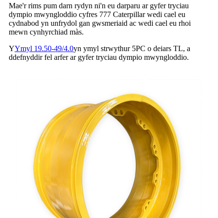
Mae'r rims pum darn rydyn ni'n eu darparu ar gyfer tryciau
dympio mwyngloddio cyfres 777 Caterpillar wedi cael eu
cydnabod yn unfrydol gan gwsmeriaid ac wedi cael eu rhoi
mewn cynhyrchiad màs.
Y
Ymyl 19.50-49/4.0
yn ymyl strwythur 5PC o deiars TL, a
ddefnyddir fel arfer ar gyfer tryciau dympio mwyngloddio.