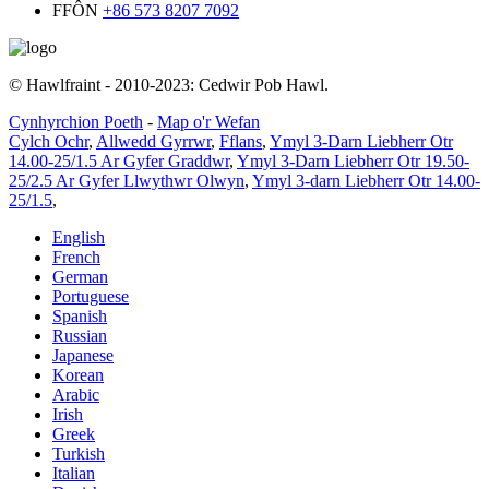
FFÔN
+86 573 8207 7092
© Hawlfraint - 2010-2023: Cedwir Pob Hawl.
Cynhyrchion Poeth
-
Map o'r Wefan
Cylch Ochr
,
Allwedd Gyrrwr
,
Fflans
,
Ymyl 3-Darn Liebherr Otr
14.00-25/1.5 Ar Gyfer Graddwr
,
Ymyl 3-Darn Liebherr Otr 19.50-
25/2.5 Ar Gyfer Llwythwr Olwyn
,
Ymyl 3-darn Liebherr Otr 14.00-
25/1.5
,
English
French
German
Portuguese
Spanish
Russian
Japanese
Korean
Arabic
Irish
Greek
Turkish
Italian