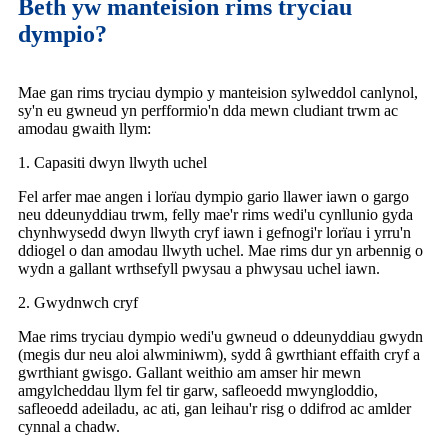
Beth yw manteision rims tryciau
dympio?
Mae gan rims tryciau dympio y manteision sylweddol canlynol,
sy'n eu gwneud yn perfformio'n dda mewn cludiant trwm ac
amodau gwaith llym:
1. Capasiti dwyn llwyth uchel
Fel arfer mae angen i lorïau dympio gario llawer iawn o gargo
neu ddeunyddiau trwm, felly mae'r rims wedi'u cynllunio gyda
chynhwysedd dwyn llwyth cryf iawn i gefnogi'r lorïau i yrru'n
ddiogel o dan amodau llwyth uchel. Mae rims dur yn arbennig o
wydn a gallant wrthsefyll pwysau a phwysau uchel iawn.
2. Gwydnwch cryf
Mae rims tryciau dympio wedi'u gwneud o ddeunyddiau gwydn
(megis dur neu aloi alwminiwm), sydd â gwrthiant effaith cryf a
gwrthiant gwisgo. Gallant weithio am amser hir mewn
amgylcheddau llym fel tir garw, safleoedd mwyngloddio,
safleoedd adeiladu, ac ati, gan leihau'r risg o ddifrod ac amlder
cynnal a chadw.