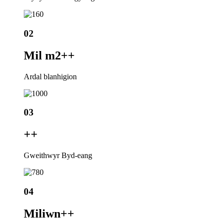
02
Mil m2+
+
Ardal blanhigion
03
+
+
Gweithwyr Byd-eang
04
Miliwn+
+