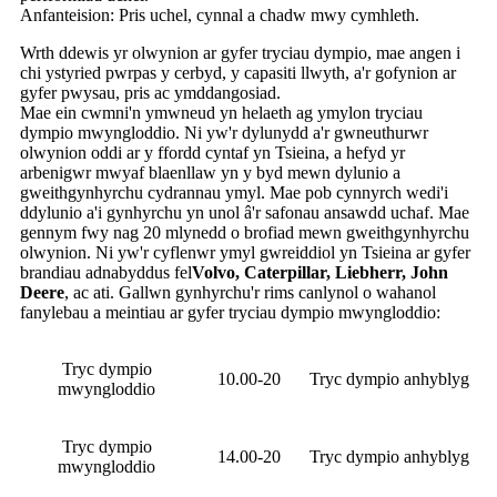
Anfanteision: Pris uchel, cynnal a chadw mwy cymhleth.
Wrth ddewis yr olwynion ar gyfer tryciau dympio, mae angen i
chi ystyried pwrpas y cerbyd, y capasiti llwyth, a'r gofynion ar
gyfer pwysau, pris ac ymddangosiad.
Mae ein cwmni'n ymwneud yn helaeth ag ymylon tryciau
dympio mwyngloddio. Ni yw'r dylunydd a'r gwneuthurwr
olwynion oddi ar y ffordd cyntaf yn Tsieina, a hefyd yr
arbenigwr mwyaf blaenllaw yn y byd mewn dylunio a
gweithgynhyrchu cydrannau ymyl. Mae pob cynnyrch wedi'i
ddylunio a'i gynhyrchu yn unol â'r safonau ansawdd uchaf. Mae
gennym fwy nag 20 mlynedd o brofiad mewn gweithgynhyrchu
olwynion. Ni yw'r cyflenwr ymyl gwreiddiol yn Tsieina ar gyfer
brandiau adnabyddus fel
Volvo, Caterpillar, Liebherr, John
Deere
, ac ati. Gallwn gynhyrchu'r rims canlynol o wahanol
fanylebau a meintiau ar gyfer tryciau dympio mwyngloddio:
Tryc dympio
10.00-20
Tryc dympio anhyblyg
mwyngloddio
Tryc dympio
14.00-20
Tryc dympio anhyblyg
mwyngloddio