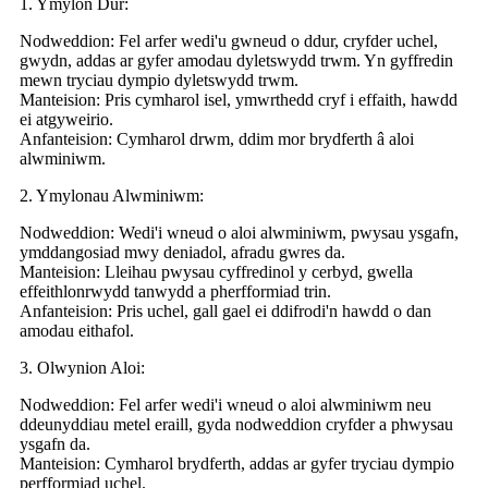
1. Ymylon Dur:
Nodweddion: Fel arfer wedi'u gwneud o ddur, cryfder uchel,
gwydn, addas ar gyfer amodau dyletswydd trwm. Yn gyffredin
mewn tryciau dympio dyletswydd trwm.
Manteision: Pris cymharol isel, ymwrthedd cryf i effaith, hawdd
ei atgyweirio.
Anfanteision: Cymharol drwm, ddim mor brydferth â aloi
alwminiwm.
2. Ymylonau Alwminiwm:
Nodweddion: Wedi'i wneud o aloi alwminiwm, pwysau ysgafn,
ymddangosiad mwy deniadol, afradu gwres da.
Manteision: Lleihau pwysau cyffredinol y cerbyd, gwella
effeithlonrwydd tanwydd a pherfformiad trin.
Anfanteision: Pris uchel, gall gael ei ddifrodi'n hawdd o dan
amodau eithafol.
3. Olwynion Aloi:
Nodweddion: Fel arfer wedi'i wneud o aloi alwminiwm neu
ddeunyddiau metel eraill, gyda nodweddion cryfder a phwysau
ysgafn da.
Manteision: Cymharol brydferth, addas ar gyfer tryciau dympio
perfformiad uchel.