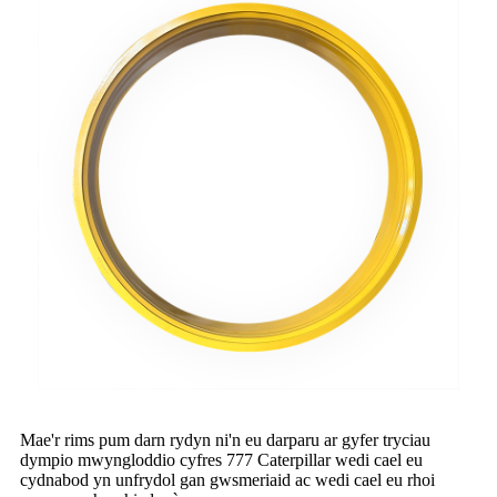
Mae'r rims pum darn rydyn ni'n eu darparu ar gyfer tryciau
dympio mwyngloddio cyfres 777 Caterpillar wedi cael eu
cydnabod yn unfrydol gan gwsmeriaid ac wedi cael eu rhoi