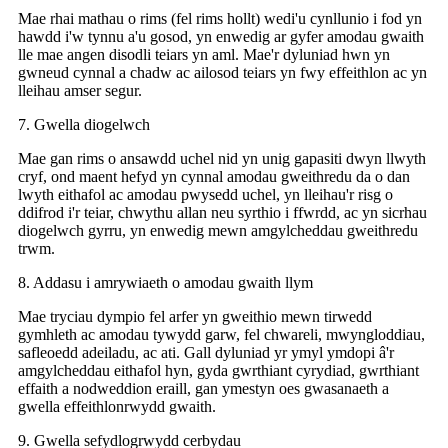
Mae rhai mathau o rims (fel rims hollt) wedi'u cynllunio i fod yn
hawdd i'w tynnu a'u gosod, yn enwedig ar gyfer amodau gwaith
lle mae angen disodli teiars yn aml. Mae'r dyluniad hwn yn
gwneud cynnal a chadw ac ailosod teiars yn fwy effeithlon ac yn
lleihau amser segur.
7. Gwella diogelwch
Mae gan rims o ansawdd uchel nid yn unig gapasiti dwyn llwyth
cryf, ond maent hefyd yn cynnal amodau gweithredu da o dan
lwyth eithafol ac amodau pwysedd uchel, yn lleihau'r risg o
ddifrod i'r teiar, chwythu allan neu syrthio i ffwrdd, ac yn sicrhau
diogelwch gyrru, yn enwedig mewn amgylcheddau gweithredu
trwm.
8. Addasu i amrywiaeth o amodau gwaith llym
Mae tryciau dympio fel arfer yn gweithio mewn tirwedd
gymhleth ac amodau tywydd garw, fel chwareli, mwyngloddiau,
safleoedd adeiladu, ac ati. Gall dyluniad yr ymyl ymdopi â'r
amgylcheddau eithafol hyn, gyda gwrthiant cyrydiad, gwrthiant
effaith a nodweddion eraill, gan ymestyn oes gwasanaeth a
gwella effeithlonrwydd gwaith.
9. Gwella sefydlogrwydd cerbydau