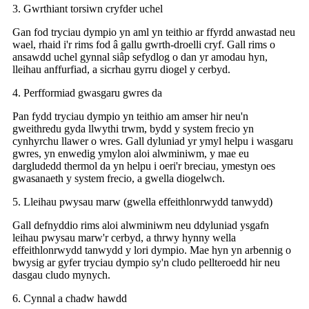
3. Gwrthiant torsiwn cryfder uchel
Gan fod tryciau dympio yn aml yn teithio ar ffyrdd anwastad neu
wael, rhaid i'r rims fod â gallu gwrth-droelli cryf. Gall rims o
ansawdd uchel gynnal siâp sefydlog o dan yr amodau hyn,
lleihau anffurfiad, a sicrhau gyrru diogel y cerbyd.
4. Perfformiad gwasgaru gwres da
Pan fydd tryciau dympio yn teithio am amser hir neu'n
gweithredu gyda llwythi trwm, bydd y system frecio yn
cynhyrchu llawer o wres. Gall dyluniad yr ymyl helpu i wasgaru
gwres, yn enwedig ymylon aloi alwminiwm, y mae eu
dargludedd thermol da yn helpu i oeri'r breciau, ymestyn oes
gwasanaeth y system frecio, a gwella diogelwch.
5. Lleihau pwysau marw (gwella effeithlonrwydd tanwydd)
Gall defnyddio rims aloi alwminiwm neu ddyluniad ysgafn
leihau pwysau marw'r cerbyd, a thrwy hynny wella
effeithlonrwydd tanwydd y lori dympio. Mae hyn yn arbennig o
bwysig ar gyfer tryciau dympio sy'n cludo pellteroedd hir neu
dasgau cludo mynych.
6. Cynnal a chadw hawdd