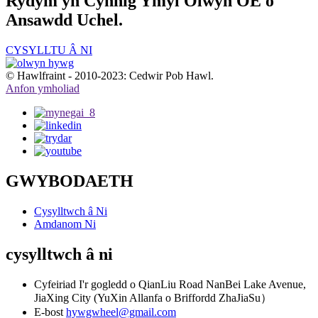
Rydym yn Cynnig Ymyl Olwyn OE o
Ansawdd Uchel.
CYSYLLTU Â NI
© Hawlfraint - 2010-2023: Cedwir Pob Hawl.
Anfon ymholiad
GWYBODAETH
Cysylltwch â Ni
Amdanom Ni
cysylltwch â ni
Cyfeiriad
I'r gogledd o QianLiu Road NanBei Lake Avenue,
JiaXing City (YuXin Allanfa o Briffordd ZhaJiaSu）
E-bost
hywgwheel@gmail.com