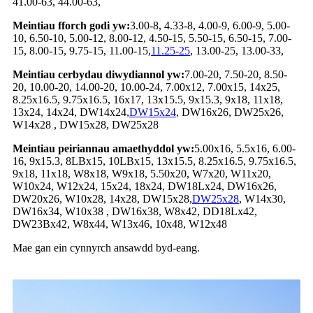
41.00-63, 44.00-63,
Meintiau fforch godi yw:
3.00-8, 4.33-8, 4.00-9, 6.00-9, 5.00-
10, 6.50-10, 5.00-12, 8.00-12, 4.50-15, 5.50-15, 6.50-15, 7.00-
15, 8.00-15, 9.75-15, 11.00-15,
11.25-25
, 13.00-25, 13.00-33,
Meintiau cerbydau diwydiannol yw:
7.00-20, 7.50-20, 8.50-
20, 10.00-20, 14.00-20, 10.00-24, 7.00x12, 7.00x15, 14x25,
8.25x16.5, 9.75x16.5, 16x17, 13x15.5, 9x15.3, 9x18, 11x18,
13x24, 14x24, DW14x24,
DW15x24
, DW16x26, DW25x26,
W14x28 , DW15x28, DW25x28
Meintiau peiriannau amaethyddol yw:
5.00x16, 5.5x16, 6.00-
16, 9x15.3, 8LBx15, 10LBx15, 13x15.5, 8.25x16.5, 9.75x16.5,
9x18, 11x18, W8x18, W9x18, 5.50x20, W7x20, W11x20,
W10x24, W12x24, 15x24, 18x24, DW18Lx24, DW16x26,
DW20x26, W10x28, 14x28, DW15x28,
DW25x28
, W14x30,
DW16x34, W10x38 , DW16x38, W8x42, DD18Lx42,
DW23Bx42, W8x44, W13x46, 10x48, W12x48
Mae gan ein cynnyrch ansawdd byd-eang.