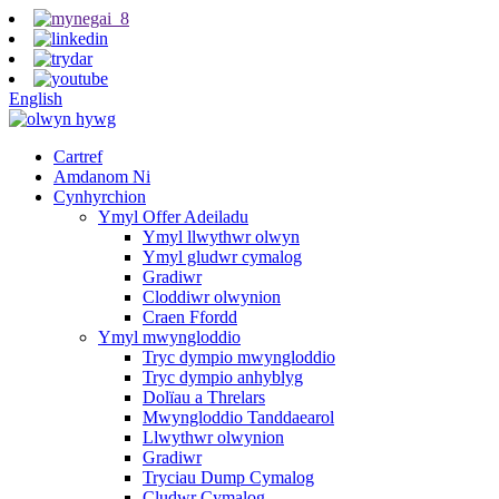
English
Cartref
Amdanom Ni
Cynhyrchion
Ymyl Offer Adeiladu
Ymyl llwythwr olwyn
Ymyl gludwr cymalog
Gradiwr
Cloddiwr olwynion
Craen Ffordd
Ymyl mwyngloddio
Tryc dympio mwyngloddio
Tryc dympio anhyblyg
Dolïau a Threlars
Mwyngloddio Tanddaearol
Llwythwr olwynion
Gradiwr
Tryciau Dump Cymalog
Cludwr Cymalog