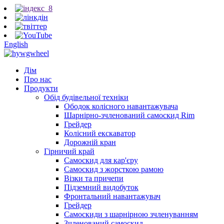
English
Дім
Про нас
Продукти
Обід будівельної техніки
Ободок колісного навантажувача
Шарнірно-зчленований самоскид Rim
Грейдер
Колісний екскаватор
Дорожній кран
Гірничий край
Самоскид для кар'єру
Самоскид з жорсткою рамою
Візки та причепи
Підземний видобуток
Фронтальний навантажувач
Грейдер
Самоскиди з шарнірною зчленуванням
Зчленований самоскид