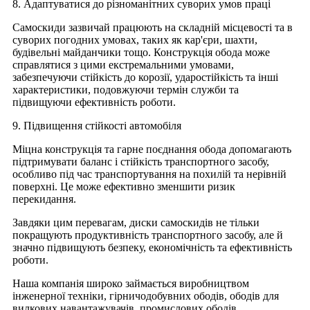
8. Адаптуватися до різноманітних суворих умов праці
Самоскиди зазвичай працюють на складній місцевості та в
суворих погодних умовах, таких як кар'єри, шахти,
будівельні майданчики тощо. Конструкція обода може
справлятися з цими екстремальними умовами,
забезпечуючи стійкість до корозії, ударостійкість та інші
характеристики, подовжуючи термін служби та
підвищуючи ефективність роботи.
9. Підвищення стійкості автомобіля
Міцна конструкція та гарне поєднання обода допомагають
підтримувати баланс і стійкість транспортного засобу,
особливо під час транспортування на похилій та нерівній
поверхні. Це може ефективно зменшити ризик
перекидання.
Завдяки цим перевагам, диски самоскидів не тільки
покращують продуктивність транспортного засобу, але й
значно підвищують безпеку, економічність та ефективність
роботи.
Наша компанія широко займається виробництвом
інженерної техніки, гірничодобувних ободів, ободів для
вилкових навантажувачів, промислових ободів,