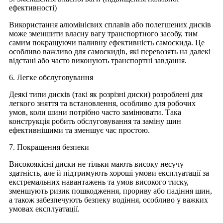
ефективності)
Використання алюмінієвих сплавів або полегшених дисків
може зменшити власну вагу транспортного засобу, тим
самим покращуючи паливну ефективність самоскида. Це
особливо важливо для самоскидів, які перевозять на далекі
відстані або часто виконують транспортні завдання.
6. Легке обслуговування
Деякі типи дисків (такі як розрізні диски) розроблені для
легкого зняття та встановлення, особливо для робочих
умов, коли шини потрібно часто замінювати. Така
конструкція робить обслуговування та заміну шин
ефективнішими та зменшує час простою.
7. Покращення безпеки
Високоякісні диски не тільки мають високу несучу
здатність, але й підтримують хороші умови експлуатації за
екстремальних навантажень та умов високого тиску,
зменшують ризик пошкодження, прориву або падіння шин,
а також забезпечують безпеку водіння, особливо у важких
умовах експлуатації.