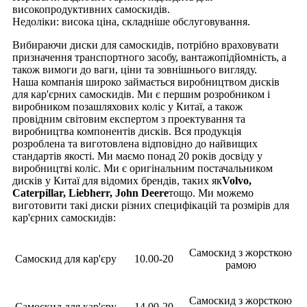
високопродуктивних самоскидів.
Недоліки: висока ціна, складніше обслуговування.
Вибираючи диски для самоскидів, потрібно враховувати
призначення транспортного засобу, вантажопідйомність, а
також вимоги до ваги, ціни та зовнішнього вигляду.
Наша компанія широко займається виробництвом дисків
для кар'єрних самоскидів. Ми є першим розробником і
виробником позашляхових коліс у Китаї, а також
провідним світовим експертом з проектування та
виробництва компонентів дисків. Вся продукція
розроблена та виготовлена ​​відповідно до найвищих
стандартів якості. Ми маємо понад 20 років досвіду у
виробництві коліс. Ми є оригінальним постачальником
дисків у Китаї для відомих брендів, таких як
Volvo,
Caterpillar, Liebherr, John Deere
тощо. Ми можемо
виготовити такі диски різних специфікацій та розмірів для
кар'єрних самоскидів:
Самоскид з жорсткою
Самоскид для кар'єру
10.00-20
рамою
Самоскид з жорсткою
Самоскид для кар'єру
14.00-20