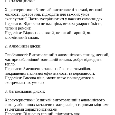
1. Сталеві диски:
Характеристики: Зазвичай виготовлені зі сталі, високої
міцності, довговічні, підходять для важких умов
експлуатації. Часто зустрічаються у важких самоскидах.
Переваги: ​​Відносно низька ціна, висока ударостійкість,
легкий ремонт.
Недоліки: Відносно важкий, не такий гарний, як
алюмінієвий сплав.
2. Алюмінієві диски:
Особливості: Виготовлений з алюмінієвого сплаву, легкий,
має привабливіший зовнішній вигляд, добре відводить
тепло.
Переваги: ​​Зменшення загальної ваги автомобіля,
покращення паливної ефективності та керованості.
Недоліки: Висока ціна, може легко пошкодитися в
екстремальних умовах.
3. Легкосплавні диски:
Характеристики: Зазвичай виготовлений з алюмінієвого
сплаву або інших металевих матеріалів, з гарними міцними
та легкими характеристиками.
Переваги: ​​Відносно гарний, підходить для