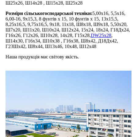
Ш25x26, Ш14x28 , Ш15x28, Ш25x28
Розміри сільськогосподарської техніки:
5,00x16, 5,5x16,
6,00-16, 9x15,3, 8 фунтів x 15, 10 фунтів x 15, 13x15,5,
8,25x16,5, 9,75x16,5, 9x18, 11x18, Ш8x18, Ш9x18, 5,50x20,
Ш7x20, Ш11x20, Ш10x24, Ш12x24, 15x24, 18x24, Г18Дx24,
Г16x26, Г12x26, Ш10x28, 14x28, Г15x28,
DW25x28
,
Ш14x30, Г16x34, Ш10x38 , Г16x38, Ш8x42, Д18Дx42,
Г23Шx42, Ш8x44, Ш13x46, 10x48, Ш12x48
Наша продукція має світову якість.