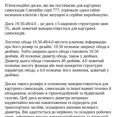
П'ятисекційні диски, які ми постачаємо для кар'єрних
самоскидів Caterpillar серії 777, отримали одностайне
визнання клієнтів і були запущені в серійне виробництво.
Диск 19.50-49/4.0 – це диск з 5-шаровою структурою шин
TL, який зазвичай використовується для кар'єрних
самоскидів.
Логотип обода 19.50-49/4.0 містить ключову інформацію
про його розмір та дизайн. 19.50 позначає ширину обода в
дюймах. Тобто ширина цього обода становить 19.50
дюймів. 49 позначає діаметр обода, також у дюймах.
Діаметр цього обода становить 49 дюймів. 4.0 зазвичай
позначає висоту фланця або інші конкретні структурні
параметри обода, а 4.0 позначає його значення, зазвичай у
дюймах.
Диски такого розміру в основному використовуються для
кар'єрних самоскидів, самоскидів та іншої важкої техніки й
обладнання, особливо в гірничодобувній та будівельній
галузях. Цей диск великого діаметра витримує
надзвичайно високі навантаження та підходить для
транспортних засобів, оснащених шинами великого
діаметра. Він адаптується до нерівних та складних робочих
умов, забезпечує високу вантажопідйомність та тривалий