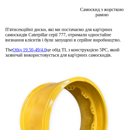
Самоскид з жорсткою
рамою
П'ятисекційні диски, які ми постачаємо для кар'єрних
самоскидів Caterpillar серії 777, отримали одностайне
визнання клієнтів і були запущені в серійне виробництво.
The
Обід 19.50-49/4.0
це обід TL з конструкцією 5PC, який
зазвичай використовується для кар'єрних самоскидів.