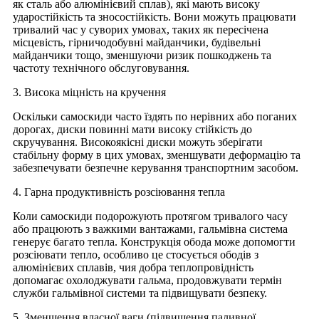
як сталь або алюмінієвий сплав), які мають високу
ударостійкість та зносостійкість. Вони можуть працювати
тривалий час у суворих умовах, таких як пересічена
місцевість, гірничодобувні майданчики, будівельні
майданчики тощо, зменшуючи ризик пошкоджень та
частоту технічного обслуговування.
3. Висока міцність на кручення
Оскільки самоскиди часто їздять по нерівних або поганих
дорогах, диски повинні мати високу стійкість до
скручування. Високоякісні диски можуть зберігати
стабільну форму в цих умовах, зменшувати деформацію та
забезпечувати безпечне керування транспортним засобом.
4. Гарна продуктивність розсіювання тепла
Коли самоскиди подорожують протягом тривалого часу
або працюють з важкими вантажами, гальмівна система
генерує багато тепла. Конструкція обода може допомогти
розсіювати тепло, особливо це стосується ободів з
алюмінієвих сплавів, чия добра теплопровідність
допомагає охолоджувати гальма, продовжувати термін
служби гальмівної системи та підвищувати безпеку.
5. Зменшення власної ваги (підвищення паливної