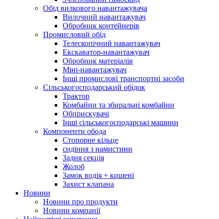
Обід вилкового навантажувача
Вилочний навантажувач
Обробник контейнерів
Промисловий обід
Телескопічний навантажувач
Екскаватор-навантажувач
Обробник матеріалів
Міні-навантажувач
Інші промислові транспортні засоби
Сільськогосподарський обідок
Трактор
Комбайни та збиральні комбайни
Обприскувачі
Інші сільськогосподарські машини
Компоненти обода
Стопорне кільце
сидіння з намистини
Задня секція
Жолоб
Замок водія + кишені
Захист клапана
Новини
Новини про продукти
Новини компанії