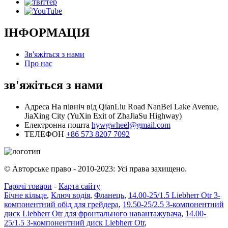
ІНФОРМАЦІЯ
Зв'яжіться з нами
Про нас
зв'яжіться з нами
Адреса
На північ від QianLiu Road NanBei Lake Avenue,
JiaXing City (YuXin Exit of ZhaJiaSu Highway)
Електронна пошта
hywgwheel@gmail.com
ТЕЛЕФОН
+86 573 8207 7092
© Авторське право - 2010-2023: Усі права захищено.
Гарячі товари
-
Карта сайту
Бічне кільце
,
Ключ водія
,
Фланець
,
14.00-25/1.5 Liebherr Otr 3-
компонентний обід для грейдера
,
19.50-25/2.5 3-компонентний
диск Liebherr Otr для фронтального навантажувача
,
14.00-
25/1.5 3-компонентний диск Liebherr Otr
,