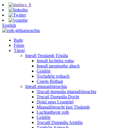
English
Baile
Fúinn
Táirgí
Imeall Trealamh Tógála
Imeall luchtóra rotha
Imeall tarraingthe altach
Grádóir
Tochaltóir rothach
Craein Bóthair
Imeall mianadóireachta
Trucail dumpála mianadóireachta
Trucail Dumpála Docht
Dolaí agus Leantóirí
Mianadóireacht faoi Thalamh
Luchtaitheoir roth
Grádóir
Trucailí Dumpála Airtiúla
Tarrthóir Airteach