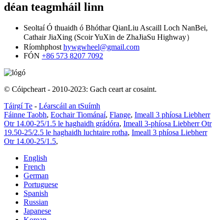
déan teagmháil linn
Seoltaí
Ó thuaidh ó Bhóthar QianLiu Ascaill Loch NanBei,
Cathair JiaXing (Scoir YuXin de ZhaJiaSu Highway）
Ríomhphost
hywgwheel@gmail.com
FÓN
+86 573 8207 7092
© Cóipcheart - 2010-2023: Gach ceart ar cosaint.
Táirgí Te
-
Léarscáil an tSuímh
Fáinne Taobh
,
Eochair Tiománaí
,
Flange
,
Imeall 3 phíosa Liebherr
Otr 14.00-25/1.5 le haghaidh grádóra
,
Imeall 3-phíosa Liebherr Otr
19.50-25/2.5 le haghaidh luchtaire rotha
,
Imeall 3 phíosa Liebherr
Otr 14.00-25/1.5
,
English
French
German
Portuguese
Spanish
Russian
Japanese
Korean