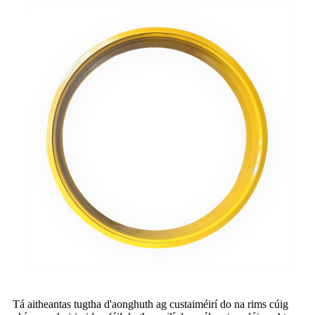
Tá aitheantas tugtha d'aonghuth ag custaiméirí do na rims cúig