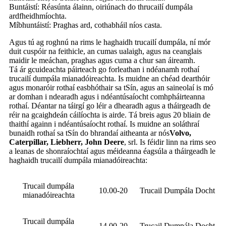
Buntáistí: Réasúnta álainn, oiriúnach do thrucailí dumpála
ardfheidhmíochta.
Míbhuntáistí: Praghas ard, cothabháil níos casta.
Agus tú ag roghnú na rims le haghaidh trucailí dumpála, ní mór
duit cuspóir na feithicle, an cumas ualaigh, agus na ceanglais
maidir le meáchan, praghas agus cuma a chur san áireamh.
Tá ár gcuideachta páirteach go forleathan i ndéanamh rothaí
trucailí dumpála mianadóireachta. Is muidne an chéad dearthóir
agus monaróir rothaí easbhóthair sa tSín, agus an saineolaí is mó
ar domhan i ndearadh agus i ndéantúsaíocht comhpháirteanna
rothaí. Déantar na táirgí go léir a dhearadh agus a tháirgeadh de
réir na gcaighdeán cáilíochta is airde. Tá breis agus 20 bliain de
thaithí againn i ndéantúsaíocht rothaí. Is muidne an soláthraí
bunaidh rothaí sa tSín do bhrandaí aitheanta ar nós
Volvo,
Caterpillar, Liebherr, John Deere
, srl. Is féidir linn na rims seo
a leanas de shonraíochtaí agus méideanna éagsúla a tháirgeadh le
haghaidh trucailí dumpála mianadóireachta:
Trucail dumpála
10.00-20
Trucail Dumpála Docht
mianadóireachta
Trucail dumpála
14.00-20
Trucail Dumpála Docht