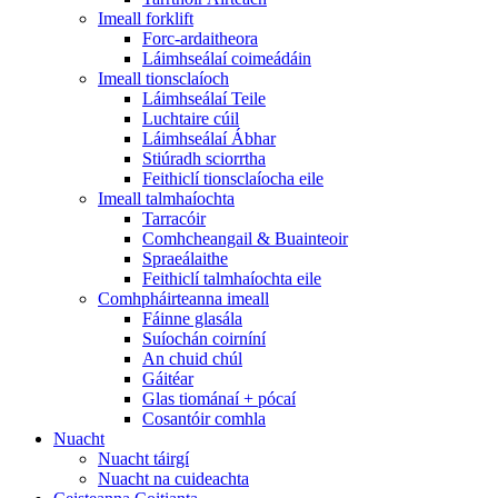
Imeall forklift
Forc-ardaitheora
Láimhseálaí coimeádáin
Imeall tionsclaíoch
Láimhseálaí Teile
Luchtaire cúil
Láimhseálaí Ábhar
Stiúradh sciorrtha
Feithiclí tionsclaíocha eile
Imeall talmhaíochta
Tarracóir
Comhcheangail & Buainteoir
Spraeálaithe
Feithiclí talmhaíochta eile
Comhpháirteanna imeall
Fáinne glasála
Suíochán coirníní
An chuid chúl
Gáitéar
Glas tiománaí + pócaí
Cosantóir comhla
Nuacht
Nuacht táirgí
Nuacht na cuideachta