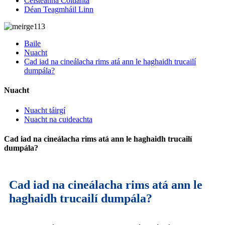
Ceisteanna Coitianta
Déan Teagmháil Linn
Baile
Nuacht
Cad iad na cineálacha rims atá ann le haghaidh trucailí
dumpála?
Nuacht
Nuacht táirgí
Nuacht na cuideachta
Cad iad na cineálacha rims atá ann le haghaidh trucailí
dumpála?
Cad iad na cineálacha rims atá ann le
haghaidh trucailí dumpála?