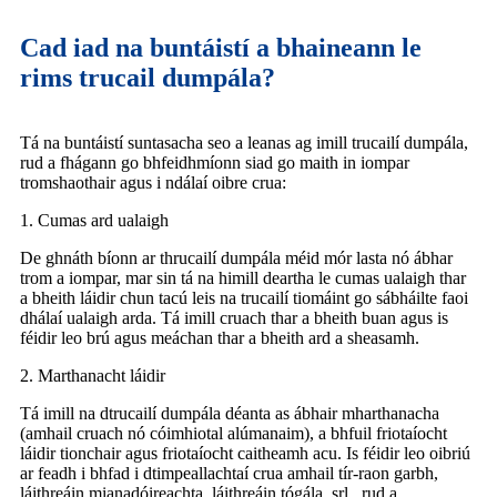
Cad iad na buntáistí a bhaineann le
rims trucail dumpála?
Tá na buntáistí suntasacha seo a leanas ag imill trucailí dumpála,
rud a fhágann go bhfeidhmíonn siad go maith in iompar
tromshaothair agus i ndálaí oibre crua:
1. Cumas ard ualaigh
De ghnáth bíonn ar thrucailí dumpála méid mór lasta nó ábhar
trom a iompar, mar sin tá na himill deartha le cumas ualaigh thar
a bheith láidir chun tacú leis na trucailí tiomáint go sábháilte faoi
dhálaí ualaigh arda. Tá imill cruach thar a bheith buan agus is
féidir leo brú agus meáchan thar a bheith ard a sheasamh.
2. Marthanacht láidir
Tá imill na dtrucailí dumpála déanta as ábhair mharthanacha
(amhail cruach nó cóimhiotal alúmanaim), a bhfuil friotaíocht
láidir tionchair agus friotaíocht caitheamh acu. Is féidir leo oibriú
ar feadh i bhfad i dtimpeallachtaí crua amhail tír-raon garbh,
láithreáin mianadóireachta, láithreáin tógála, srl., rud a