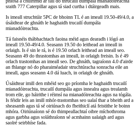
phíosa a chuirimid ar fáil do thrucailí dumpála mianadóireachta
sraith 777 Caterpillar agus tá siad curtha i dtáirgeadh mais.
Is imeall struchtúir 5PC de bhoinn TL é an imeall 19.50-49/4.0, a
úsáidtear de ghnáth le haghaidh trucailí dumpála
mianadóireachta.
Tá faisnéis thábhachtach faoina méid agus dearadh i lógó an
imeall 19.50-49/4.0. Seasann 19.50 do leithead an imeall in
orlaigh. Is é sin le rá, is é 19.50 orlach leithead an imeall seo.
Seasann 49 do thrastomhas an imeall, in orlaigh freisin. Is é 49
orlach trastomhas an imeall seo. De ghnáth, tagraíonn 4.0 d'airde
an fhlange nó do pharaiméadair struchtúracha sonracha eile an
imeall, agus seasann 4.0 dá luach, in orlaigh de ghnáth.
Úsáidtear imill den mhéid seo go príomha le haghaidh trucailí
mianadóireachta, trucailí dumpála agus innealra agus trealamh
trom eile, go háirithe i réimsí na mianadóireachta agus na tógála.
Is féidir leis an imill mhór-trastomhas seo ualaí thar a bheith ard a
sheasamh agus tá sé oiriúnach do fheithiclí atá feistithe le boinn
mhóra. Oiriúnaíonn sé do thimpeallachtaí oibre míchothroma
agus garbha agus soláthraíonn sé acmhainn ualaigh ard agus
saolré seirbhíse fada.