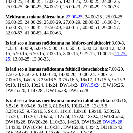
13.00-25, 14.00-25, 17.00-25, 19.50-25, 22.00-25, 24.00-25,
25.00-25, 36.00-25, 24.00-29, 25.00-29, 27.00-29, 13.00-33
Méideanna mianadóireachta:
22.00-25
, 24.00-25 , 25.00-25,
36.00-25, 24.00-29, 25.00-29, 27.00-29, 28.00-33, 16.00-34,
15.00-35, 17.00-35, 19.50-49, 24.00-51, 40.00-51, 29.00-57,
32.00-57, 41.00-63, 44.00-63,
Is iad seo a leanas méideanna na bhforc-ardaitheoirí:
3.00-8,
4.33-8, 4.00-9, 6.00-9, 5.00-10, 6.50-10, 5.00-12, 8.00-12, 4.50-
15, 5.50-15, 6.50-15, 7.00-15, 8.00-15, 9.75-15, 11.00-15,
11.25-
25
, 13.00-25, 13.00-33,
Is iad seo a leanas méideanna feithiclí tionsclaíocha:
7.00-20,
7.50-20, 8.50-20, 10.00-20, 14.00-20, 10.00-24, 7.00x12,
7.00x15, 14x25, 8.25x16.5, 9.75x16.5, 16x17, 13x15.5, 9x15.3,
9x18, 11x18, 13x24, 14x24, DW14x24,
DW15x24
, DW16x26,
DW25x26, L14x28 , DW15x28, DW25x28
Is iad seo a leanas méideanna innealra talmhaíochta:
5.00x16,
5.5x16, 6.00-16, 9x15.3, 8LBx15, 10LBx15, 13x15.5,
8.25x16.5, 9.75x16.5, 9x18, 11x18, L8x18, L9x18, 5.50x20,
L7x20, L11x20, L10x24, L12x24, 15x24, 18x24, DW18Lx24,
DW16x26, DW20x26, L10x28, 14x28, DW15x28,
DW25x28
,
L14x30, DW16x34, L10x38 , DW16x38, L8x42, DD18Lx42,
DW23Bx42, L8x44, L13x46, 10x48, L12x48