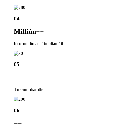
04
Milliún+
+
Ioncam díolacháin bliantúil
05
+
+
Tír onnmhairithe
06
+
+