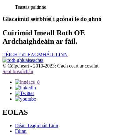
Teastas paitinne
Glacaimid seirbhísí i gcónaí le do ghnó
Cuirimid Imeall Roth OE
Ardchaighdeáin ar fáil.
TÉIGH I dTEAGMHÁIL LINN
© Cóipcheart - 2010-2023: Gach ceart ar cosaint.
Seol fiosrúchán
EOLAS
Déan Teagmháil Linn
Fúinn