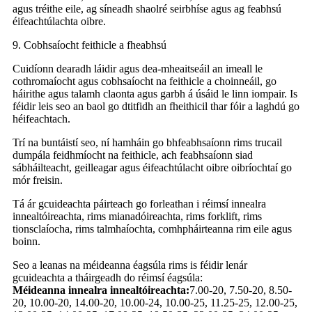
agus tréithe eile, ag síneadh shaolré seirbhíse agus ag feabhsú
éifeachtúlachta oibre.
9. Cobhsaíocht feithicle a fheabhsú
Cuidíonn dearadh láidir agus dea-mheaitseáil an imeall le
cothromaíocht agus cobhsaíocht na feithicle a choinneáil, go
háirithe agus talamh claonta agus garbh á úsáid le linn iompair. Is
féidir leis seo an baol go dtitfidh an fheithicil thar fóir a laghdú go
héifeachtach.
Trí na buntáistí seo, ní hamháin go bhfeabhsaíonn rims trucail
dumpála feidhmíocht na feithicle, ach feabhsaíonn siad
sábháilteacht, geilleagar agus éifeachtúlacht oibre oibríochtaí go
mór freisin.
Tá ár gcuideachta páirteach go forleathan i réimsí innealra
innealtóireachta, rims mianadóireachta, rims forklift, rims
tionsclaíocha, rims talmhaíochta, comhpháirteanna rim eile agus
boinn.
Seo a leanas na méideanna éagsúla rims is féidir lenár
gcuideachta a tháirgeadh do réimsí éagsúla:
Méideanna innealra innealtóireachta:
7.00-20, 7.50-20, 8.50-
20, 10.00-20, 14.00-20, 10.00-24, 10.00-25, 11.25-25, 12.00-25,