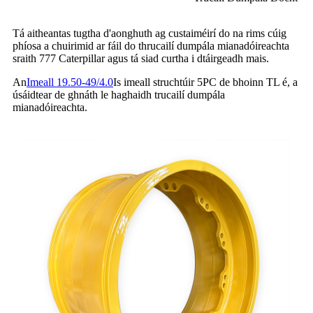
Tá aitheantas tugtha d'aonghuth ag custaiméirí do na rims cúig
phíosa a chuirimid ar fáil do thrucailí dumpála mianadóireachta
sraith 777 Caterpillar agus tá siad curtha i dtáirgeadh mais.
An
Imeall 19.50-49/4.0
Is imeall struchtúir 5PC de bhoinn TL é, a
úsáidtear de ghnáth le haghaidh trucailí dumpála
mianadóireachta.