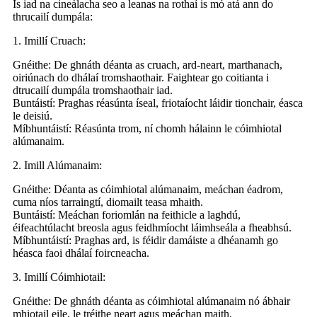
Is iad na cineálacha seo a leanas na rothaí is mó atá ann do
thrucailí dumpála:
1. Imillí Cruach:
Gnéithe: De ghnáth déanta as cruach, ard-neart, marthanach,
oiriúnach do dhálaí tromshaothair. Faightear go coitianta i
dtrucailí dumpála tromshaothair iad.
Buntáistí: Praghas réasúnta íseal, friotaíocht láidir tionchair, éasca
le deisiú.
Míbhuntáistí: Réasúnta trom, ní chomh hálainn le cóimhiotal
alúmanaim.
2. Imill Alúmanaim:
Gnéithe: Déanta as cóimhiotal alúmanaim, meáchan éadrom,
cuma níos tarraingtí, diomailt teasa mhaith.
Buntáistí: Meáchan foriomlán na feithicle a laghdú,
éifeachtúlacht breosla agus feidhmíocht láimhseála a fheabhsú.
Míbhuntáistí: Praghas ard, is féidir damáiste a dhéanamh go
héasca faoi dhálaí foircneacha.
3. Imillí Cóimhiotail:
Gnéithe: De ghnáth déanta as cóimhiotal alúmanaim nó ábhair
mhiotail eile, le tréithe neart agus meáchan maith.