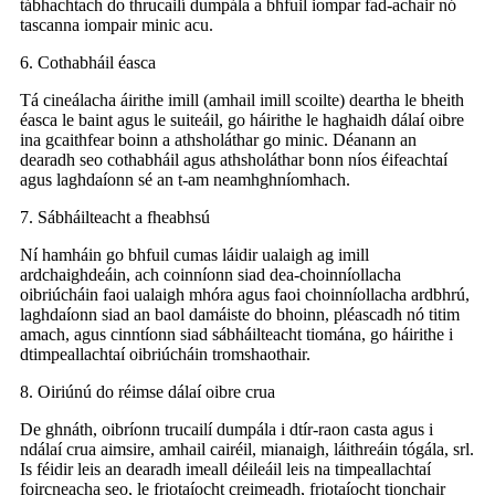
tábhachtach do thrucailí dumpála a bhfuil iompar fad-achair nó
tascanna iompair minic acu.
6. Cothabháil éasca
Tá cineálacha áirithe imill (amhail imill scoilte) deartha le bheith
éasca le baint agus le suiteáil, go háirithe le haghaidh dálaí oibre
ina gcaithfear boinn a athsholáthar go minic. Déanann an
dearadh seo cothabháil agus athsholáthar bonn níos éifeachtaí
agus laghdaíonn sé an t-am neamhghníomhach.
7. Sábháilteacht a fheabhsú
Ní hamháin go bhfuil cumas láidir ualaigh ag imill
ardchaighdeáin, ach coinníonn siad dea-choinníollacha
oibriúcháin faoi ualaigh mhóra agus faoi choinníollacha ardbhrú,
laghdaíonn siad an baol damáiste do bhoinn, pléascadh nó titim
amach, agus cinntíonn siad sábháilteacht tiomána, go háirithe i
dtimpeallachtaí oibriúcháin tromshaothair.
8. Oiriúnú do réimse dálaí oibre crua
De ghnáth, oibríonn trucailí dumpála i dtír-raon casta agus i
ndálaí crua aimsire, amhail cairéil, mianaigh, láithreáin tógála, srl.
Is féidir leis an dearadh imeall déileáil leis na timpeallachtaí
foircneacha seo, le friotaíocht creimeadh, friotaíocht tionchair