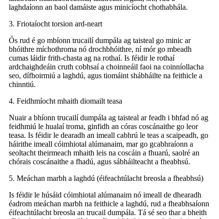
laghdaíonn an baol damáiste agus minicíocht chothabhála.
3. Friotaíocht torsion ard-neart
Ós rud é go mbíonn trucailí dumpála ag taisteal go minic ar
bhóithre míchothroma nó drochbhóithre, ní mór go mbeadh
cumas láidir frith-chasta ag na rothaí. Is féidir le rothaí
ardchaighdeáin cruth cobhsaí a choinneáil faoi na coinníollacha
seo, dífhoirmiú a laghdú, agus tiomáint shábháilte na feithicle a
chinntiú.
4. Feidhmíocht mhaith diomailt teasa
Nuair a bhíonn trucailí dumpála ag taisteal ar feadh i bhfad nó ag
feidhmiú le hualaí troma, ginfidh an córas coscánaithe go leor
teasa. Is féidir le dearadh an imeall cabhrú le teas a scaipeadh, go
háirithe imeall cóimhiotal alúmanaim, mar go gcabhraíonn a
seoltacht theirmeach mhaith leis na coscáin a fhuarú, saolré an
chórais coscánaithe a fhadú, agus sábháilteacht a fheabhsú.
5. Meáchan marbh a laghdú (éifeachtúlacht breosla a fheabhsú)
Is féidir le húsáid cóimhiotal alúmanaim nó imeall de dhearadh
éadrom meáchan marbh na feithicle a laghdú, rud a fheabhsaíonn
éifeachtúlacht breosla an trucail dumpála. Tá sé seo thar a bheith