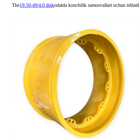
The
19.50-49/4.0 disk
odatda konchilik samosvallari uchun ishlati