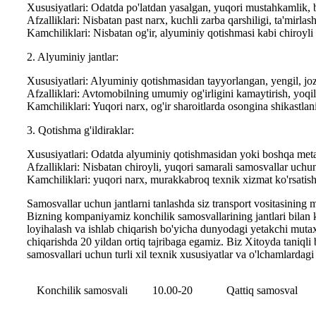
Xususiyatlari: Odatda po'latdan yasalgan, yuqori mustahkamlik, b
Afzalliklari: Nisbatan past narx, kuchli zarba qarshiligi, ta'mirlas
Kamchiliklari: Nisbatan og'ir, alyuminiy qotishmasi kabi chiroyli
2. Alyuminiy jantlar:
Xususiyatlari: Alyuminiy qotishmasidan tayyorlangan, yengil, jozib
Afzalliklari: Avtomobilning umumiy og'irligini kamaytirish, yoqil
Kamchiliklari: Yuqori narx, og'ir sharoitlarda osongina shikastla
3. Qotishma g'ildiraklar:
Xususiyatlari: Odatda alyuminiy qotishmasidan yoki boshqa metal
Afzalliklari: Nisbatan chiroyli, yuqori samarali samosvallar uchu
Kamchiliklari: yuqori narx, murakkabroq texnik xizmat ko'rsatish
Samosvallar uchun jantlarni tanlashda siz transport vositasining ma
Bizning kompaniyamiz konchilik samosvallarining jantlari bilan k
loyihalash va ishlab chiqarish bo'yicha dunyodagi yetakchi mutaxa
chiqarishda 20 yildan ortiq tajribaga egamiz. Biz Xitoyda taniqli
samosvallari uchun turli xil texnik xususiyatlar va o'lchamlardag
Konchilik samosvali
10.00-20
Qattiq samosval