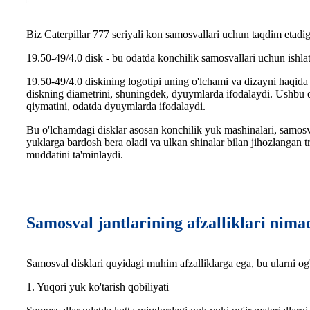
Biz Caterpillar 777 seriyali kon samosvallari uchun taqdim etadiga
19.50-49/4.0 disk - bu odatda konchilik samosvallari uchun ishlat
19.50-49/4.0 diskining logotipi uning o'lchami va dizayni haqida
diskning diametrini, shuningdek, dyuymlarda ifodalaydi. Ushbu di
qiymatini, odatda dyuymlarda ifodalaydi.
Bu o'lchamdagi disklar asosan konchilik yuk mashinalari, samosval
yuklarga bardosh bera oladi va ulkan shinalar bilan jihozlangan t
muddatini ta'minlaydi.
Samosval jantlarining afzalliklari nima
Samosval disklari quyidagi muhim afzalliklarga ega, bu ularni og'i
1. Yuqori yuk ko'tarish qobiliyati