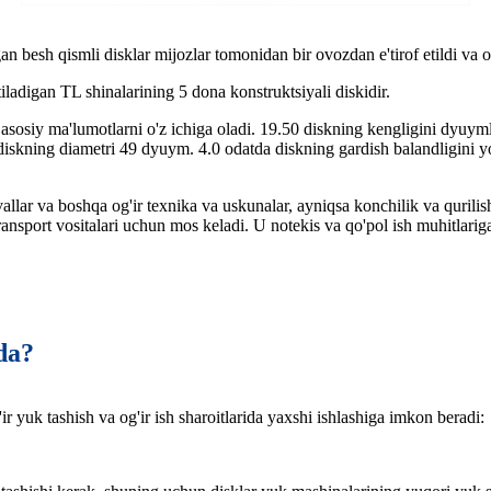
n besh qismli disklar mijozlar tomonidan bir ovozdan e'tirof etildi va o
iladigan TL shinalarining 5 dona konstruktsiyali diskidir.
 asosiy ma'lumotlarni o'z ichiga oladi. 19.50 diskning kengligini dyuym
skning diametri 49 dyuym. 4.0 odatda diskning gardish balandligini yok
lar va boshqa og'ir texnika va uskunalar, ayniqsa konchilik va qurilish 
ransport vositalari uchun mos keladi. U notekis va qo'pol ish muhitlari
da?
r yuk tashish va og'ir ish sharoitlarida yaxshi ishlashiga imkon beradi: