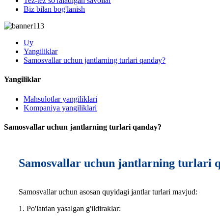
Tez-tez so'raladigan savollar
Biz bilan bog'lanish
Uy
Yangiliklar
Samosvallar uchun jantlarning turlari qanday?
Yangiliklar
Mahsulotlar yangiliklari
Kompaniya yangiliklari
Samosvallar uchun jantlarning turlari qanday?
Samosvallar uchun jantlarning turlari
Samosvallar uchun asosan quyidagi jantlar turlari mavjud:
1. Po'latdan yasalgan g'ildiraklar: