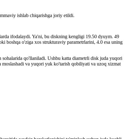
mmaviy ishlab chiqarishga joriy etildi.
larda ifodalaydi. Ya'ni, bu diskning kengligi 19.50 dyuym. 49
i boshqa o'ziga xos strukturaviy parametrlarini, 4.0 esa uning
sohalarida qo'llaniladi. Ushbu katta diametrli disk juda yuqori
ga moslashadi va yuqori yuk ko'tarish qobiliyati va uzoq xizmat