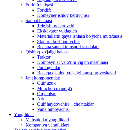
Forklift halqasi
Forklift
Konteyner ishlov beruvchisi
Sanoat halqasi
Tele ishlov beruvchi
Ekskavator yuklagich
Materiallarni qayta ishlash bo'yicha mutaxassis
Skid rul boshqaruvchisi
Boshqa sanoat transport vositalari
Qishloq xo'jaligi halqasi
Traktor
Kombaynlar va o'rim-yig'im mashinasi
Purkagichlar
Boshqa qishloq xo'jaligi transport vositalari
Jant komponentlari
Qulf uzuk
Munchoq o'rindig'i
Orqa qism
Ariq
Qulf haydovchisi + cho'ntaklar
Vana himoyachisi
Yangiliklar
Mahsulotlar yangiliklari
Kompaniya yangiliklari