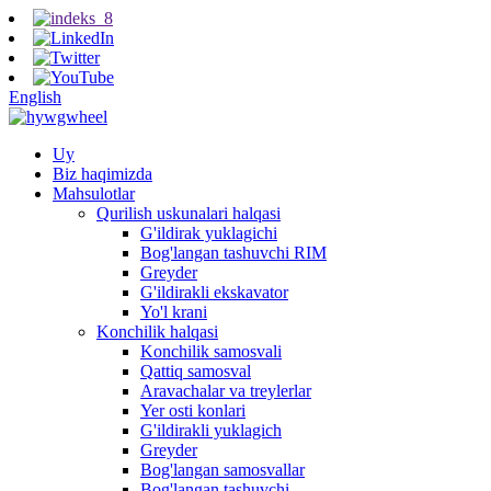
English
Uy
Biz haqimizda
Mahsulotlar
Qurilish uskunalari halqasi
G'ildirak yuklagichi
Bog'langan tashuvchi RIM
Greyder
G'ildirakli ekskavator
Yo'l krani
Konchilik halqasi
Konchilik samosvali
Qattiq samosval
Aravachalar va treylerlar
Yer osti konlari
G'ildirakli yuklagich
Greyder
Bog'langan samosvallar
Bog'langan tashuvchi