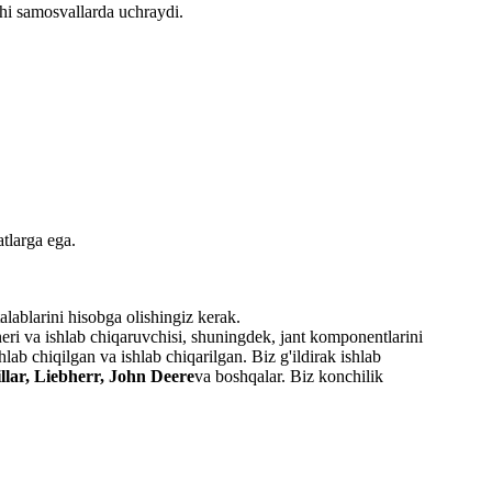
chi samosvallarda uchraydi.
tlarga ega.
talablarini hisobga olishingiz kerak.
neri va ishlab chiqaruvchisi, shuningdek, jant komponentlarini
ab chiqilgan va ishlab chiqarilgan. Biz g'ildirak ishlab
llar, Liebherr, John Deere
va boshqalar. Biz konchilik