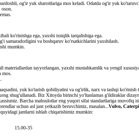
ardoshli, og'ir yuk sharoitlariga mos keladi. Odatda og'ir yuk ko'taruv
h oson.
 emas.
ali ko'rinishga ega, yaxshi issiqlik tarqalishiga ega.
g'i samaradorligini va boshqaruv ko'rsatkichlarini yaxshilash.
nishi mumkin.
l materiallardan tayyorlangan, yaxshi mustahkamlik va yengil xususiya
n mos.
.
qsadini, yuk ko'tarish qobiliyatini va og'irlik, narx va tashqi ko'rinish 
eng shug'ullanadi. Biz Xitoyda birinchi yo'ltanlamas g'ildiraklar dizay
ssismiz. Barcha mahsulotlar eng yuqori sifat standartlariga muvofiq ishl
 brendlar uchun asl jant yetkazib beruvchimiz, masalan...
Volvo, Caterpi
i quyidagi jantlarni ishlab chiqarishimiz mumkin:
15.00-35