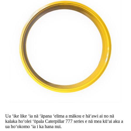
Ua ʻike like ʻia nā ʻāpana ʻelima a mākou e hāʻawi ai no nā
kalaka hoʻolei ʻōpala Caterpillar 777 series e nā mea kūʻai aku a
ua hoʻokomo ʻia i ka hana nui.