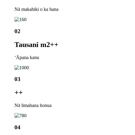
Nā makahiki o ka hana
02
Tausani m2+
+
ʻĀpana kanu
03
+
+
Nā limahana honua
04