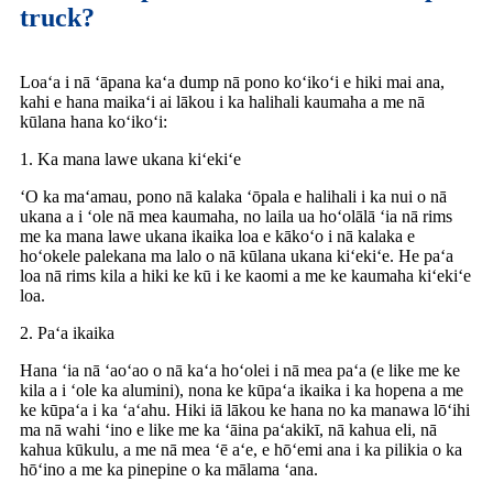
truck?
Loaʻa i nā ʻāpana kaʻa dump nā pono koʻikoʻi e hiki mai ana,
kahi e hana maikaʻi ai lākou i ka halihali kaumaha a me nā
kūlana hana koʻikoʻi:
1. Ka mana lawe ukana kiʻekiʻe
ʻO ka maʻamau, pono nā kalaka ʻōpala e halihali i ka nui o nā
ukana a i ʻole nā ​​mea kaumaha, no laila ua hoʻolālā ʻia nā rims
me ka mana lawe ukana ikaika loa e kākoʻo i nā kalaka e
hoʻokele palekana ma lalo o nā kūlana ukana kiʻekiʻe. He paʻa
loa nā rims kila a hiki ke kū i ke kaomi a me ke kaumaha kiʻekiʻe
loa.
2. Paʻa ikaika
Hana ʻia nā ʻaoʻao o nā kaʻa hoʻolei i nā mea paʻa (e like me ke
kila a i ʻole ka alumini), nona ke kūpaʻa ikaika i ka hopena a me
ke kūpaʻa i ka ʻaʻahu. Hiki iā lākou ke hana no ka manawa lōʻihi
ma nā wahi ʻino e like me ka ʻāina paʻakikī, nā kahua eli, nā
kahua kūkulu, a me nā mea ʻē aʻe, e hōʻemi ana i ka pilikia o ka
hōʻino a me ka pinepine o ka mālama ʻana.