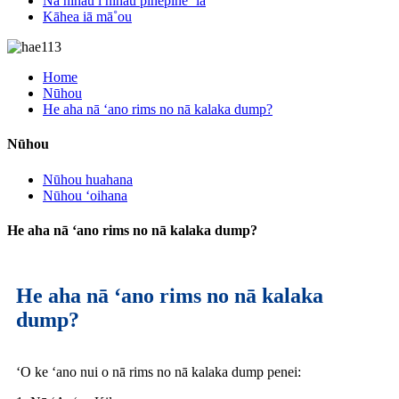
Nā nīnau i nīnau pinepine ʻia
Kāhea iā mā˚ou
Home
Nūhou
He aha nā ʻano rims no nā kalaka dump?
Nūhou
Nūhou huahana
Nūhou ʻoihana
He aha nā ʻano rims no nā kalaka dump?
He aha nā ʻano rims no nā kalaka
dump?
ʻO ke ʻano nui o nā rims no nā kalaka dump penei: