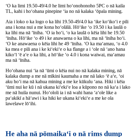
ʻO ka limi 19.50-49/4.0 he limi hoʻonohonoho 5PC o nā kaila
TL, kahi i hoʻohana pinepine ʻia no nā kalaka ʻōpala mining.
Aia i loko o ka logo o ka lihi 19.50-49/4.0 ka ʻike koʻikoʻi e pili
ana i kona nui a me kona hoʻolālā. Hōʻike ʻo 19.50 i ka laulā o
ka lihi ma nā ʻīniha. ʻO ia hoʻi, ʻo ka laulā o kēia lihi he 19.50
ʻīniha. Hōʻike ʻo 49 i ke anawaena o ka lihi, ma nā ʻīniha hoʻi.
ʻO ke anawaena o kēia lihi he 49 ʻīniha. ʻO ka maʻamau, ʻo 4.0
ka mea e pili ana i ke kiʻekiʻe o ka flange a i ʻole nā ​​​​​​ʻano hana
kikoʻī ʻē aʻe o ka lihi, a hōʻike ʻo 4.0 i kona waiwai, maʻamau
ma nā ʻīniha.
Hoʻohana nui ʻia nā ʻūmi o kēia nui no nā kalaka mining, nā
kalaka dump a me nā mīkini kaumaha a me nā lako ʻē aʻe, ʻoi
aku hoʻi ma nā kahua mining a me ke kūkulu ʻana. Hiki i kēia
ʻūmi nui ke kū i nā ukana kiʻekiʻe loa a kūpono no nā kaʻa i lako
me nā huila nunui. Hoʻololi ia i nā wahi hana ʻaʻole like a
paʻakikī a hāʻawi i ka hiki ke ukana kiʻekiʻe a me ke ola
lawelawe lōʻihi.
He aha nā pōmaikaʻi o nā rims dump