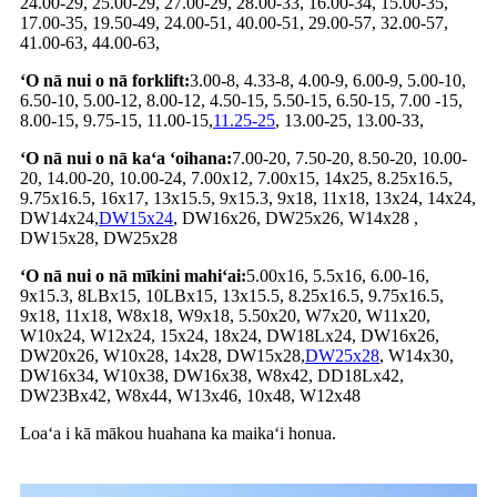
24.00-29, 25.00-29, 27.00-29, 28.00-33, 16.00-34, 15.00-35,
17.00-35, 19.50-49, 24.00-51, 40.00-51, 29.00-57, 32.00-57,
41.00-63, 44.00-63,
ʻO nā nui o nā forklift:
3.00-8, 4.33-8, 4.00-9, 6.00-9, 5.00-10,
6.50-10, 5.00-12, 8.00-12, 4.50-15, 5.50-15, 6.50-15, 7.00 -15,
8.00-15, 9.75-15, 11.00-15,
11.25-25
, 13.00-25, 13.00-33,
ʻO nā nui o nā kaʻa ʻoihana:
7.00-20, 7.50-20, 8.50-20, 10.00-
20, 14.00-20, 10.00-24, 7.00x12, 7.00x15, 14x25, 8.25x16.5,
9.75x16.5, 16x17, 13x15.5, 9x15.3, 9x18, 11x18, 13x24, 14x24,
DW14x24,
DW15x24
, DW16x26, DW25x26, W14x28 ,
DW15x28, DW25x28
ʻO nā nui o nā mīkini mahiʻai:
5.00x16, 5.5x16, 6.00-16,
9x15.3, 8LBx15, 10LBx15, 13x15.5, 8.25x16.5, 9.75x16.5,
9x18, 11x18, W8x18, W9x18, 5.50x20, W7x20, W11x20,
W10x24, W12x24, 15x24, 18x24, DW18Lx24, DW16x26,
DW20x26, W10x28, 14x28, DW15x28,
DW25x28
, W14x30,
DW16x34, W10x38, DW16x38, W8x42, DD18Lx42,
DW23Bx42, W8x44, W13x46, 10x48, W12x48
Loaʻa i kā mākou huahana ka maikaʻi honua.