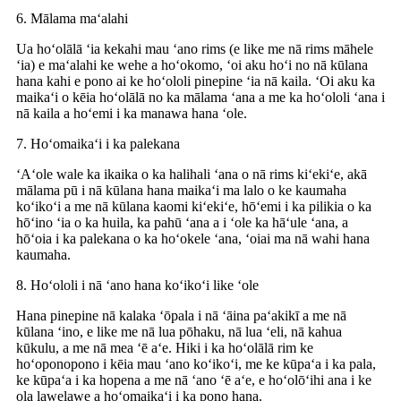
6. Mālama maʻalahi
Ua hoʻolālā ʻia kekahi mau ʻano rims (e like me nā rims māhele
ʻia) e maʻalahi ke wehe a hoʻokomo, ʻoi aku hoʻi no nā kūlana
hana kahi e pono ai ke hoʻololi pinepine ʻia nā kaila. ʻOi aku ka
maikaʻi o kēia hoʻolālā no ka mālama ʻana a me ka hoʻololi ʻana i
nā kaila a hoʻemi i ka manawa hana ʻole.
7. Hoʻomaikaʻi i ka palekana
ʻAʻole wale ka ikaika o ka halihali ʻana o nā rims kiʻekiʻe, akā
mālama pū i nā kūlana hana maikaʻi ma lalo o ke kaumaha
koʻikoʻi a me nā kūlana kaomi kiʻekiʻe, hōʻemi i ka pilikia o ka
hōʻino ʻia o ka huila, ka pahū ʻana a i ʻole ka hāʻule ʻana, a
hōʻoia i ka palekana o ka hoʻokele ʻana, ʻoiai ma nā wahi hana
kaumaha.
8. Hoʻololi i nā ʻano hana koʻikoʻi like ʻole
Hana pinepine nā kalaka ʻōpala i nā ʻāina paʻakikī a me nā
kūlana ʻino, e like me nā lua pōhaku, nā lua ʻeli, nā kahua
kūkulu, a me nā mea ʻē aʻe. Hiki i ka hoʻolālā rim ke
hoʻoponopono i kēia mau ʻano koʻikoʻi, me ke kūpaʻa i ka pala,
ke kūpaʻa i ka hopena a me nā ʻano ʻē aʻe, e hoʻolōʻihi ana i ke
ola lawelawe a hoʻomaikaʻi i ka pono hana.