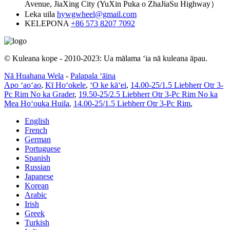
Avenue, JiaXing City (YuXin Puka o ZhaJiaSu Highway）
Leka uila
hywgwheel@gmail.com
KELEPONA
+86 573 8207 7092
© Kuleana kope - 2010-2023: Ua mālama ʻia nā kuleana āpau.
Nā Huahana Wela
-
Palapala ʻāina
Apo ʻaoʻao
,
Kī Hoʻokele
,
ʻO ke kāʻei
,
14.00-25/1.5 Liebherr Otr 3-
Pc Rim No ka Grader
,
19.50-25/2.5 Liebherr Otr 3-Pc Rim No ka
Mea Hoʻouka Huila
,
14.00-25/1.5 Liebherr Otr 3-Pc Rim
,
English
French
German
Portuguese
Spanish
Russian
Japanese
Korean
Arabic
Irish
Greek
Turkish