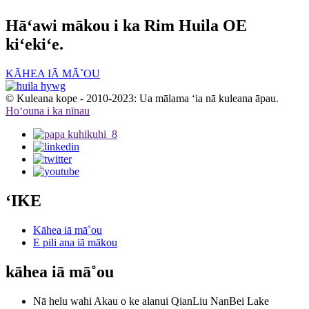
Hāʻawi mākou i ka Rim Huila OE
kiʻekiʻe.
KĀHEA IĀ MĀ˚OU
© Kuleana kope - 2010-2023: Ua mālama ʻia nā kuleana āpau.
Hoʻouna i ka nīnau
ʻIKE
Kāhea iā mā˚ou
E pili ana iā mākou
kāhea iā mā˚ou
Nā helu wahi
Akau o ke alanui QianLiu NanBei Lake