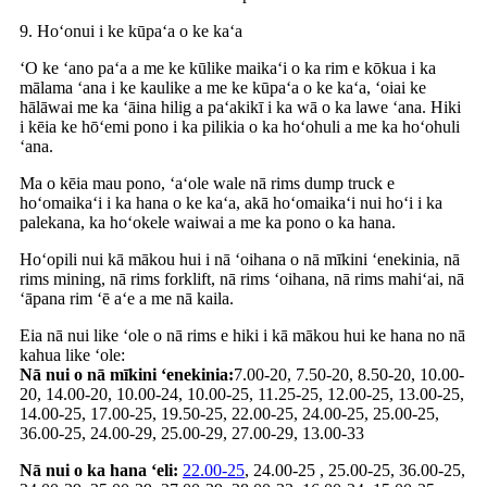
9. Hoʻonui i ke kūpaʻa o ke kaʻa
ʻO ke ʻano paʻa a me ke kūlike maikaʻi o ka rim e kōkua i ka
mālama ʻana i ke kaulike a me ke kūpaʻa o ke kaʻa, ʻoiai ke
hālāwai me ka ʻāina hilig a paʻakikī i ka wā o ka lawe ʻana. Hiki
i kēia ke hōʻemi pono i ka pilikia o ka hoʻohuli a me ka hoʻohuli
ʻana.
Ma o kēia mau pono, ʻaʻole wale nā ​​​​rims dump truck e
hoʻomaikaʻi i ka hana o ke kaʻa, akā hoʻomaikaʻi nui hoʻi i ka
palekana, ka hoʻokele waiwai a me ka pono o ka hana.
Hoʻopili nui kā mākou hui i nā ʻoihana o nā mīkini ʻenekinia, nā
rims mining, nā rims forklift, nā rims ʻoihana, nā rims mahiʻai, nā
ʻāpana rim ʻē aʻe a me nā kaila.
Eia nā nui like ʻole o nā rims e hiki i kā mākou hui ke hana no nā
kahua like ʻole:
Nā nui o nā mīkini ʻenekinia:
7.00-20, 7.50-20, 8.50-20, 10.00-
20, 14.00-20, 10.00-24, 10.00-25, 11.25-25, 12.00-25, 13.00-25,
14.00-25, 17.00-25, 19.50-25, 22.00-25, 24.00-25, 25.00-25,
36.00-25, 24.00-29, 25.00-29, 27.00-29, 13.00-33
Nā nui o ka hana ʻeli:
22.00-25
, 24.00-25 , 25.00-25, 36.00-25,