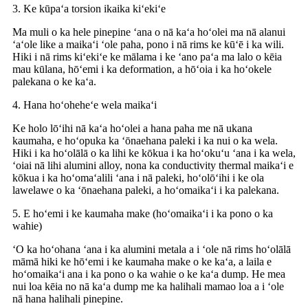
3. Ke kūpaʻa torsion ikaika kiʻekiʻe
Ma muli o ka hele pinepine ʻana o nā kaʻa hoʻolei ma nā alanui
ʻaʻole like a maikaʻi ʻole paha, pono i nā rims ke kūʻē i ka wili.
Hiki i nā rims kiʻekiʻe ke mālama i ke ʻano paʻa ma lalo o kēia
mau kūlana, hōʻemi i ka deformation, a hōʻoia i ka hoʻokele
palekana o ke kaʻa.
4. Hana hoʻoheheʻe wela maikaʻi
Ke holo lōʻihi nā kaʻa hoʻolei a hana paha me nā ukana
kaumaha, e hoʻopuka ka ʻōnaehana paleki i ka nui o ka wela.
Hiki i ka hoʻolālā o ka lihi ke kōkua i ka hoʻokuʻu ʻana i ka wela,
ʻoiai nā lihi alumini alloy, nona ka conductivity thermal maikaʻi e
kōkua i ka hoʻomaʻalili ʻana i nā paleki, hoʻolōʻihi i ke ola
lawelawe o ka ʻōnaehana paleki, a hoʻomaikaʻi i ka palekana.
5. E hoʻemi i ke kaumaha make (hoʻomaikaʻi i ka pono o ka
wahie)
ʻO ka hoʻohana ʻana i ka alumini metala a i ʻole nā ​​​​rims hoʻolālā
māmā hiki ke hōʻemi i ke kaumaha make o ke kaʻa, a laila e
hoʻomaikaʻi ana i ka pono o ka wahie o ke kaʻa dump. He mea
nui loa kēia no nā kaʻa dump me ka halihali mamao loa a i ʻole
nā ​​​​hana halihali pinepine.