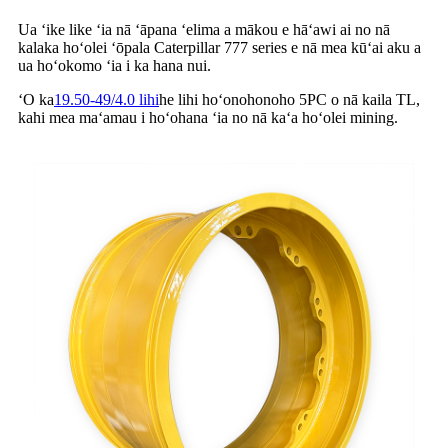
Ua ʻike like ʻia nā ʻāpana ʻelima a mākou e hāʻawi ai no nā
kalaka hoʻolei ʻōpala Caterpillar 777 series e nā mea kūʻai aku a
ua hoʻokomo ʻia i ka hana nui.
ʻO ka
19.50-49/4.0 lihi
he lihi hoʻonohonoho 5PC o nā kaila TL,
kahi mea maʻamau i hoʻohana ʻia no nā kaʻa hoʻolei mining.