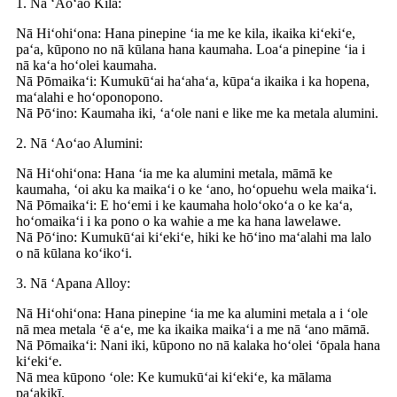
1. Nā ʻAoʻao Kila:
Nā Hiʻohiʻona: Hana pinepine ʻia me ke kila, ikaika kiʻekiʻe,
paʻa, kūpono no nā kūlana hana kaumaha. Loaʻa pinepine ʻia i
nā kaʻa hoʻolei kaumaha.
Nā Pōmaikaʻi: Kumukūʻai haʻahaʻa, kūpaʻa ikaika i ka hopena,
maʻalahi e hoʻoponopono.
Nā Pōʻino: Kaumaha iki, ʻaʻole nani e like me ka metala alumini.
2. Nā ʻAoʻao Alumini:
Nā Hiʻohiʻona: Hana ʻia me ka alumini metala, māmā ke
kaumaha, ʻoi aku ka maikaʻi o ke ʻano, hoʻopuehu wela maikaʻi.
Nā Pōmaikaʻi: E hoʻemi i ke kaumaha holoʻokoʻa o ke kaʻa,
hoʻomaikaʻi i ka pono o ka wahie a me ka hana lawelawe.
Nā Pōʻino: Kumukūʻai kiʻekiʻe, hiki ke hōʻino maʻalahi ma lalo
o nā kūlana koʻikoʻi.
3. Nā ʻApana Alloy:
Nā Hiʻohiʻona: Hana pinepine ʻia me ka alumini metala a i ʻole
nā ​​​​mea metala ʻē aʻe, me ka ikaika maikaʻi a me nā ʻano māmā.
Nā Pōmaikaʻi: Nani iki, kūpono no nā kalaka hoʻolei ʻōpala hana
kiʻekiʻe.
Nā mea kūpono ʻole: Ke kumukūʻai kiʻekiʻe, ka mālama
paʻakikī.