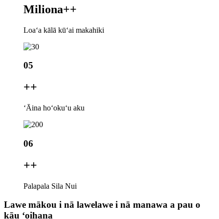
Miliona+
+
Loaʻa kālā kūʻai makahiki
05
+
+
ʻĀina hoʻokuʻu aku
06
+
+
Palapala Sila Nui
Lawe mākou i nā lawelawe i nā manawa a pau o
kāu ʻoihana