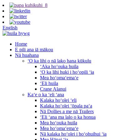
English
Home
E pili ana iā mākou
Nā huahana
ʻO ka lihi o nā lako hana kūkulu
ʻAka hoʻouka huila
ʻO ka lihi huki i hoʻopili ʻia
Mea hoʻomaʻemaʻe
ʻEli huila
Crane Alanui
Kaʻe o ka ʻeli ʻana
Kalaka hoʻolei ʻeli
Kalaka hoʻolei ʻōpala paʻa
Nā Dollies a me nā Trailers
ʻEli ʻana ma lalo o ka honua
Mea hoʻouka huila
Mea hoʻomaʻemaʻe
Nā kalaka hoʻolei i hoʻohuihui ʻia
Mea Hāpai ʻia