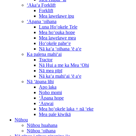
ʻAkaʻa Forklift
Forklift
Mea lawelawe ipu
ʻApana ʻoihana
Luna Hoʻokele Tele
Mea hoʻouka hope
Mea lawelawe mea
Hoʻokele paheʻe
Nā kaʻa ʻoihana ʻē aʻe
Ka palena mahiʻai
Tractor
Nā Hui a me ka Mea ʻOhi
Nā mea pīpī
Nā kaʻa mahiʻai ʻē aʻe
Nā ʻāpana lihi
Apo laka
Noho momi
ʻĀpana hope
ʻAuwai
Mea hoʻokele laka + nā ʻeke
Mea pale kiwikā
Nūhou
Nūhou huahana
Nūhou ʻoihana