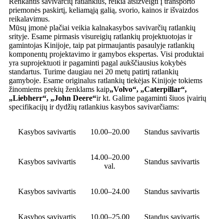
Renkantis savivarčių ratlankius, reikia atsižvelgti į transporto
priemonės paskirtį, keliamąją galią, svorio, kainos ir išvaizdos
reikalavimus.
Mūsų įmonė plačiai veikia kalnakasybos savivarčių ratlankių
srityje. Esame pirmasis visureigių ratlankių projektuotojas ir
gamintojas Kinijoje, taip pat pirmaujantis pasaulyje ratlankių
komponentų projektavimo ir gamybos ekspertas. Visi produktai
yra suprojektuoti ir pagaminti pagal aukščiausius kokybės
standartus. Turime daugiau nei 20 metų patirtį ratlankių
gamyboje. Esame originalus ratlankių tiekėjas Kinijoje tokiems
žinomiems prekių ženklams kaip
„Volvo“, „Caterpillar“,
„Liebherr“, „John Deere“
ir kt. Galime pagaminti šiuos įvairių
specifikacijų ir dydžių ratlankius kasybos savivarčiams:
Kasybos savivartis
10.00–20.00
Standus savivartis
14.00–20.00
Kasybos savivartis
Standus savivartis
val.
Kasybos savivartis
10.00–24.00
Standus savivartis
Kasybos savivartis
10.00–25.00
Standus savivartis