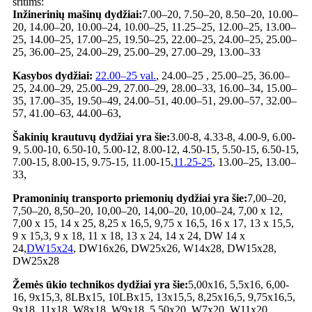
sritims:
Inžinerinių mašinų dydžiai:
7.00–20, 7.50–20, 8.50–20, 10.00–
20, 14.00–20, 10.00–24, 10.00–25, 11.25–25, 12.00–25, 13.00–
25, 14.00–25, 17.00–25, 19.50–25, 22.00–25, 24.00–25, 25.00–
25, 36.00–25, 24.00–29, 25.00–29, 27.00–29, 13.00–33
Kasybos dydžiai:
22.00–25 val.
, 24.00–25 , 25.00–25, 36.00–
25, 24.00–29, 25.00–29, 27.00–29, 28.00–33, 16.00–34, 15.00–
35, 17.00–35, 19.50–49, 24.00–51, 40.00–51, 29.00–57, 32.00–
57, 41.00–63, 44.00–63,
Šakinių krautuvų dydžiai yra šie:
3.00-8, 4.33-8, 4.00-9, 6.00-
9, 5.00-10, 6.50-10, 5.00-12, 8.00-12, 4.50-15, 5.50-15, 6.50-15,
7.00-15, 8.00-15, 9.75-15, 11.00-15,
11.25-25
, 13.00–25, 13.00–
33,
Pramoninių transporto priemonių dydžiai yra šie:
7,00–20,
7,50–20, 8,50–20, 10,00–20, 14,00–20, 10,00–24, 7,00 x 12,
7,00 x 15, 14 x 25, 8,25 x 16,5, 9,75 x 16,5, 16 x 17, 13 x 15,5,
9 x 15,3, 9 x 18, 11 x 18, 13 x 24, 14 x 24, DW 14 x
24,
DW15x24
, DW16x26, DW25x26, W14x28, DW15x28,
DW25x28
Žemės ūkio technikos dydžiai yra šie:
5,00x16, 5,5x16, 6,00-
16, 9x15,3, 8LBx15, 10LBx15, 13x15,5, 8,25x16,5, 9,75x16,5,
9x18, 11x18, W8x18, W9x18, 5,50x20, W7x20, W11x20,