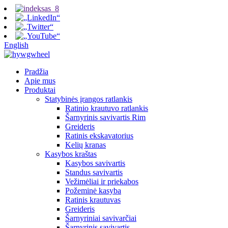
English
Pradžia
Apie mus
Produktai
Statybinės įrangos ratlankis
Ratinio krautuvo ratlankis
Šarnyrinis savivartis Rim
Greideris
Ratinis ekskavatorius
Kelių kranas
Kasybos kraštas
Kasybos savivartis
Standus savivartis
Vežimėliai ir priekabos
Požeminė kasyba
Ratinis krautuvas
Greideris
Šarnyriniai savivarčiai
Šarnyrinis savivartis