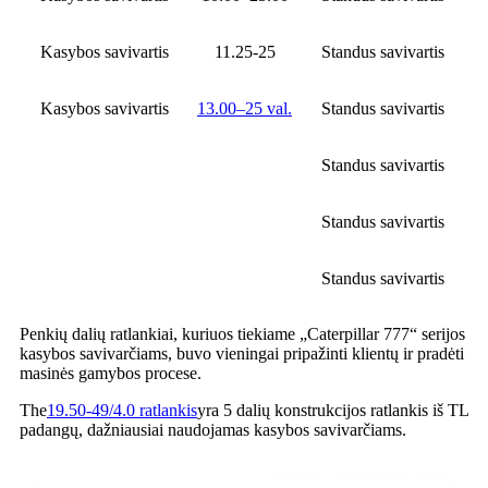
Kasybos savivartis
11.25-25
Standus savivartis
Kasybos savivartis
13.00–25 val.
Standus savivartis
Standus savivartis
Standus savivartis
Standus savivartis
Penkių dalių ratlankiai, kuriuos tiekiame „Caterpillar 777“ serijos
kasybos savivarčiams, buvo vieningai pripažinti klientų ir pradėti
masinės gamybos procese.
The
19.50-49/4.0 ratlankis
yra 5 dalių konstrukcijos ratlankis iš TL
padangų, dažniausiai naudojamas kasybos savivarčiams.