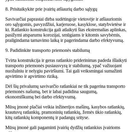
8. Prisitaikykite prie įvairių atšiaurių darbo sąlygų
Savivarčiai paprastai dirba sudėtingoje vietovėje ir atšiauriomis
oro sąlygomis, pavyzdžiui, karjeruose, kasyklose, statybvietėse ir
kt. Ratlankio konstrukcija gali atlaikyti šias ekstremalias aplinkas,
pasižymi atsparumu korozijai, smūgiams ir kitomis savybėmis,
prailgindama tarnavimo laiką ir pagerindama darbo efektyvumą.
9. Padidinkite transporto priemonės stabilumą
Tvirta konstrukcija ir geras ratlankio priderinimas padeda išlaikyti
transporto priemonės pusiausvyrą ir stabilumą, ypač važiuojant
nuožulniu ir nelygiu paviršiumi. Tai gali veiksmingai sumažinti
apvirtimo ir apvirtimo riziką.
Dėl šių privalumų savivarčio ratlankiai ne tik pagerina transporto
priemonės našumą, bet ir labai padidina saugumą,
ekonomiškumą bei darbo efektyvumą.
Mūsų įmonė plačiai veikia inžinerijos mašinų, kasybos ratlankių,
krautuvų ratlankių, pramoninių ratlankių, žemės ūkio ratlankių,
kitų ratlankių komponentų ir padangų srityse.
Mūsų įmonė gali pagaminti įvairių dydžių ratlankius įvairioms