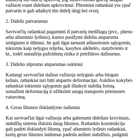
važiuoti esant dideliam apkrovimui. Plieniniai ratlankiai yra ypač
patvarūs ir gali atlaikyti itin didelį slėgį bei svorį.
2. Didelis patvarumas
Savivarčių ratlankiai pagaminti iš patvarių medžiagų (pvz., plieno
arba aliuminio lydinio), kurios pasižymi dideliu atsparumu
smūgiams ir dilimui. Jie gali ilgai tarnauti atšiauriomis sąlygomis,
tokiomis kaip nelygus reljefas, kasybos aikštelės, statybvietės ir
kt., todėl sumažėja pažeidimų rizika ir priežiūros dažnumas.
3. Didelio stiprumo atsparumas sukimui
Kadangi savivarčiai dažnai važiuoja nelygiais arba blogais
keliais, ratlankiai turi būti atsparūs deformacijai. Aukštos kokybės
ratlankiai tokiomis sąlygomis gali išlaikyti stabilią formą,
sumažinti deformaciją ir užtikrinti saugų transporto priemonės
vairavimą.
4. Geras šilumos išsklaidymo našumas
Kai savivarčiai ilgai važiuoja arba gabenami dideliais kroviniais,
stabdžių sistema išskiria daug šilumos. Ratlankio konstrukcija
gali padėti išsklaidyti šilumą, ypač aliuminio lydinio ratlankiai,
kurių geras šilumos laidumas padeda aušinti stabdžius, pailginti