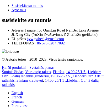
Susisiekite su mumis
Apie mus
susisiekite su mumis
Adresas
Į šiaurę nuo QianLiu Road NanBei Lake Avenue,
JiaXing City (YuXin išvažiavimas iš ZhaJiaSu greitkelio)
El. paštas
hywgwheel@gmail.com
TELEFONAS
+86 573 8207 7092
© Autorių teisės - 2010–2023: Visos teisės saugomos.
Karšti produktai
-
Svetainės planas
Šoninis žiedas
,
Vairuotojo raktas
,
Flanšas
,
14.00-25/1.5 „Liebherr
Otr“ 3 dalių ratlankis greideriui
,
19.50-25/2.5 „Liebherr Otr“ 3 dalių
ratlankis ratiniam krautuvui
,
14.00-25/1.5 „Liebherr Otr“ 3 dalių
ratlankis
,
English
French
German
Portuguese