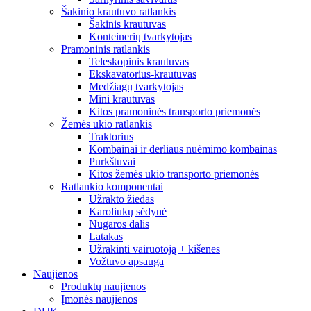
Šakinio krautuvo ratlankis
Šakinis krautuvas
Konteinerių tvarkytojas
Pramoninis ratlankis
Teleskopinis krautuvas
Ekskavatorius-krautuvas
Medžiagų tvarkytojas
Mini krautuvas
Kitos pramoninės transporto priemonės
Žemės ūkio ratlankis
Traktorius
Kombainai ir derliaus nuėmimo kombainas
Purkštuvai
Kitos žemės ūkio transporto priemonės
Ratlankio komponentai
Užrakto žiedas
Karoliukų sėdynė
Nugaros dalis
Latakas
Užrakinti vairuotoją + kišenes
Vožtuvo apsauga
Naujienos
Produktų naujienos
Įmonės naujienos