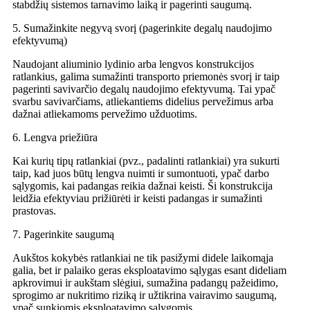
stabdžių sistemos tarnavimo laiką ir pagerinti saugumą.
5. Sumažinkite negyvą svorį (pagerinkite degalų naudojimo
efektyvumą)
Naudojant aliuminio lydinio arba lengvos konstrukcijos
ratlankius, galima sumažinti transporto priemonės svorį ir taip
pagerinti savivarčio degalų naudojimo efektyvumą. Tai ypač
svarbu savivarčiams, atliekantiems didelius pervežimus arba
dažnai atliekamoms pervežimo užduotims.
6. Lengva priežiūra
Kai kurių tipų ratlankiai (pvz., padalinti ratlankiai) yra sukurti
taip, kad juos būtų lengva nuimti ir sumontuoti, ypač darbo
sąlygomis, kai padangas reikia dažnai keisti. Ši konstrukcija
leidžia efektyviau prižiūrėti ir keisti padangas ir sumažinti
prastovas.
7. Pagerinkite saugumą
Aukštos kokybės ratlankiai ne tik pasižymi didele laikomąja
galia, bet ir palaiko geras eksploatavimo sąlygas esant dideliam
apkrovimui ir aukštam slėgiui, sumažina padangų pažeidimo,
sprogimo ar nukritimo riziką ir užtikrina vairavimo saugumą,
ypač sunkiomis eksploatavimo sąlygomis.