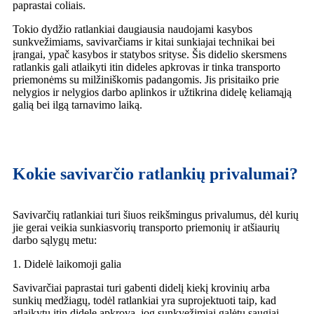
paprastai coliais.
Tokio dydžio ratlankiai daugiausia naudojami kasybos
sunkvežimiams, savivarčiams ir kitai sunkiajai technikai bei
įrangai, ypač kasybos ir statybos srityse. Šis didelio skersmens
ratlankis gali atlaikyti itin dideles apkrovas ir tinka transporto
priemonėms su milžiniškomis padangomis. Jis prisitaiko prie
nelygios ir nelygios darbo aplinkos ir užtikrina didelę keliamąją
galią bei ilgą tarnavimo laiką.
Kokie savivarčio ratlankių privalumai?
Savivarčių ratlankiai turi šiuos reikšmingus privalumus, dėl kurių
jie gerai veikia sunkiasvorių transporto priemonių ir atšiaurių
darbo sąlygų metu:
1. Didelė laikomoji galia
Savivarčiai paprastai turi gabenti didelį kiekį krovinių arba
sunkių medžiagų, todėl ratlankiai yra suprojektuoti taip, kad
atlaikytų itin didelę apkrovą, jog sunkvežimiai galėtų saugiai