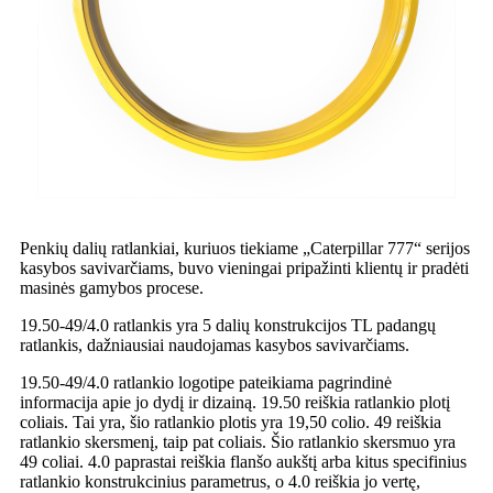
Penkių dalių ratlankiai, kuriuos tiekiame „Caterpillar 777“ serijos
kasybos savivarčiams, buvo vieningai pripažinti klientų ir pradėti
masinės gamybos procese.
19.50-49/4.0 ratlankis yra 5 dalių konstrukcijos TL padangų
ratlankis, dažniausiai naudojamas kasybos savivarčiams.
19.50-49/4.0 ratlankio logotipe pateikiama pagrindinė
informacija apie jo dydį ir dizainą. 19.50 reiškia ratlankio plotį
coliais. Tai yra, šio ratlankio plotis yra 19,50 colio. 49 reiškia
ratlankio skersmenį, taip pat coliais. Šio ratlankio skersmuo yra
49 coliai. 4.0 paprastai reiškia flanšo aukštį arba kitus specifinius
ratlankio konstrukcinius parametrus, o 4.0 reiškia jo vertę,