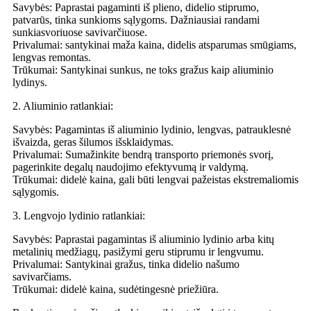
Savybės: Paprastai pagaminti iš plieno, didelio stiprumo,
patvarūs, tinka sunkioms sąlygoms. Dažniausiai randami
sunkiasvoriuose savivarčiuose.
Privalumai: santykinai maža kaina, didelis atsparumas smūgiams,
lengvas remontas.
Trūkumai: Santykinai sunkus, ne toks gražus kaip aliuminio
lydinys.
2. Aliuminio ratlankiai:
Savybės: Pagamintas iš aliuminio lydinio, lengvas, patrauklesnė
išvaizda, geras šilumos išsklaidymas.
Privalumai: Sumažinkite bendrą transporto priemonės svorį,
pagerinkite degalų naudojimo efektyvumą ir valdymą.
Trūkumai: didelė kaina, gali būti lengvai pažeistas ekstremaliomis
sąlygomis.
3. Lengvojo lydinio ratlankiai:
Savybės: Paprastai pagamintas iš aliuminio lydinio arba kitų
metalinių medžiagų, pasižymi geru stiprumu ir lengvumu.
Privalumai: Santykinai gražus, tinka didelio našumo
savivarčiams.
Trūkumai: didelė kaina, sudėtingesnė priežiūra.