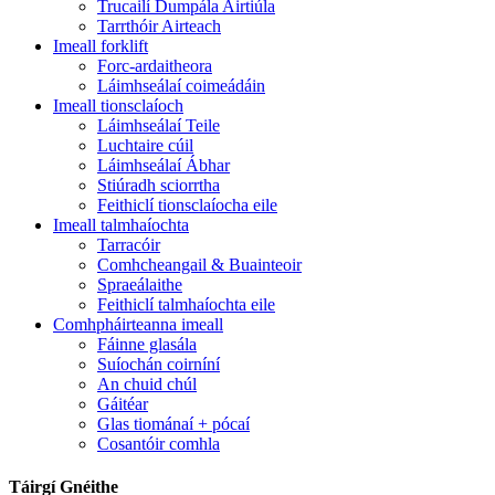
Trucailí Dumpála Airtiúla
Tarrthóir Airteach
Imeall forklift
Forc-ardaitheora
Láimhseálaí coimeádáin
Imeall tionsclaíoch
Láimhseálaí Teile
Luchtaire cúil
Láimhseálaí Ábhar
Stiúradh sciorrtha
Feithiclí tionsclaíocha eile
Imeall talmhaíochta
Tarracóir
Comhcheangail & Buainteoir
Spraeálaithe
Feithiclí talmhaíochta eile
Comhpháirteanna imeall
Fáinne glasála
Suíochán coirníní
An chuid chúl
Gáitéar
Glas tiománaí + pócaí
Cosantóir comhla
Táirgí Gnéithe