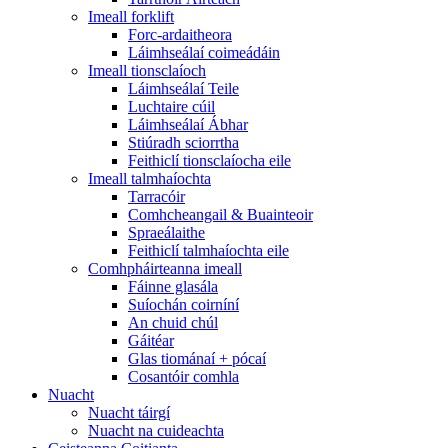
Imeall forklift
Forc-ardaitheora
Láimhseálaí coimeádáin
Imeall tionsclaíoch
Láimhseálaí Teile
Luchtaire cúil
Láimhseálaí Ábhar
Stiúradh sciorrtha
Feithiclí tionsclaíocha eile
Imeall talmhaíochta
Tarracóir
Comhcheangail & Buainteoir
Spraeálaithe
Feithiclí talmhaíochta eile
Comhpháirteanna imeall
Fáinne glasála
Suíochán coirníní
An chuid chúl
Gáitéar
Glas tiománaí + pócaí
Cosantóir comhla
Nuacht
Nuacht táirgí
Nuacht na cuideachta