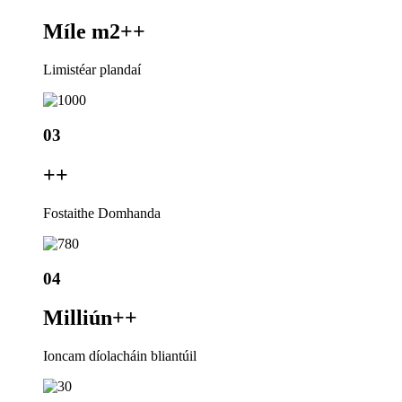
Míle m2+
+
Limistéar plandaí
03
+
+
Fostaithe Domhanda
04
Milliún+
+
Ioncam díolacháin bliantúil