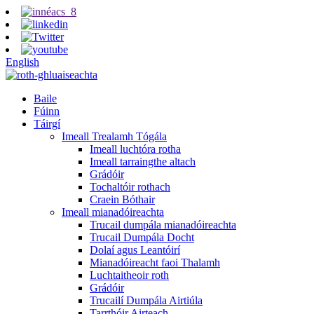
English
Baile
Fúinn
Táirgí
Imeall Trealamh Tógála
Imeall luchtóra rotha
Imeall tarraingthe altach
Grádóir
Tochaltóir rothach
Craein Bóthair
Imeall mianadóireachta
Trucail dumpála mianadóireachta
Trucail Dumpála Docht
Dolaí agus Leantóirí
Mianadóireacht faoi Thalamh
Luchtaitheoir roth
Grádóir
Trucailí Dumpála Airtiúla
Tarrthóir Airteach