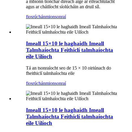
a mbíonn tionchar díreach aige ar éifeachtúlacht
agus ar cháilíocht síolúcháin an druil síl.
fiosrúchán
mionsonraí
Imeall 15×10 le haghaidh Imeall
Talmhaíochta Feithiclí talmhaíochta
eile Uilíoch
Tá an tsonraíocht seo de 15 × 10 oiriúnach do
fheithiclí talmhaíochta eile
fiosrúchán
mionsonraí
Imeall 15×10 le haghaidh Imeall
Talmhaíochta Feithiclí talmhaíochta
eile Uilíoch