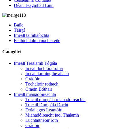
Ceisteanna Coitianta
Déan Teagmháil Linn
Baile
Táirgí
Imeall talmhaíochta
Feithiclí talmhaíochta eile
Catagóirí
Imeall Trealamh Tógála
Imeall luchtóra rotha
Imeall tarraingthe altach
Grádóir
Tochaltóir rothach
Craein Bóthair
Imeall mianadóireachta
Trucail dumpála mianadóireachta
Trucail Dumpála Docht
Dolaí agus Leantóirí
Mianadóireacht faoi Thalamh
Luchtaitheoir roth
Grádóir