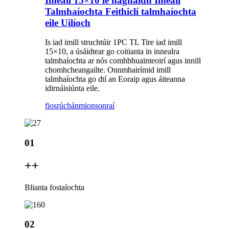
Imeall 15×10 le haghaidh Imeall
Talmhaíochta Feithiclí talmhaíochta
eile Uilíoch
Is iad imill struchtúir 1PC TL Tire iad imill
15×10, a úsáidtear go coitianta in innealra
talmhaíochta ar nós comhbhuainteoirí agus innill
chomhcheangailte. Onnmhairímid imill
talmhaíochta go dtí an Eoraip agus áiteanna
idirnáisiúnta eile.
fiosrúchán
mionsonraí
01
+
+
Blianta fostaíochta
02