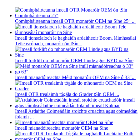
Comhpháirteanna imeall OTR monaróir OEM na Síne 25″ ...
Imeall tionsclaíoch le haghaidh ardaitheoir Boom, láimhseálaí
Teileascópach, monaróir ón tSín...
Imeall forklift do mhonaróir OEM Linde agus BYD na Síne
Imeall mianadóireachta Méid monaróir OEM na Síne ó 33″...
Imeall OTR trealaimh tógála do Grader tSín OEM ...
Imeall Ardaithe Coimeádáin sroichte cruachta agus coimeádán
folamh ...
Imeall mianadóireachta monaróir OEM na Síne