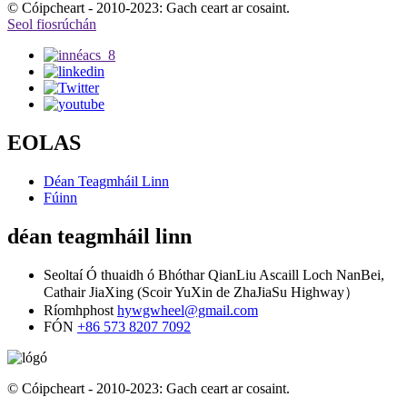
© Cóipcheart - 2010-2023: Gach ceart ar cosaint.
Seol fiosrúchán
EOLAS
Déan Teagmháil Linn
Fúinn
déan teagmháil linn
Seoltaí
Ó thuaidh ó Bhóthar QianLiu Ascaill Loch NanBei,
Cathair JiaXing (Scoir YuXin de ZhaJiaSu Highway）
Ríomhphost
hywgwheel@gmail.com
FÓN
+86 573 8207 7092
© Cóipcheart - 2010-2023: Gach ceart ar cosaint.