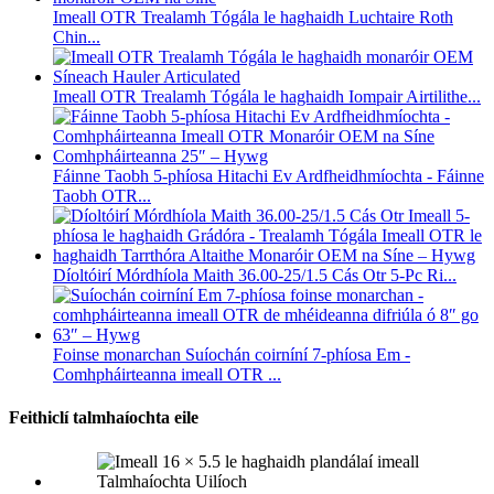
Imeall OTR Trealamh Tógála le haghaidh Luchtaire Roth
Chin...
Imeall OTR Trealamh Tógála le haghaidh Iompair Airtilithe...
Fáinne Taobh 5-phíosa Hitachi Ev Ardfheidhmíochta - Fáinne
Taobh OTR...
Díoltóirí Mórdhíola Maith 36.00-25/1.5 Cás Otr 5-Pc Ri...
Foinse monarchan Suíochán coirníní 7-phíosa Em -
Comhpháirteanna imeall OTR ...
Feithiclí talmhaíochta eile