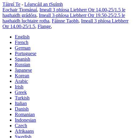
Táirgí Te
-
Léarscáil an tSuímh
Eochair Tiománaí
,
Imeall 3 phíosa Liebherr Otr 14.00-25/1.5 le
haghaidh grádóra
,
Imeall 3-phíosa Liebherr Otr 19.50-25/2.5 le
haghaidh luchtaire rotha
,
Fáinne Taobh
,
Imeall 3 phíosa Liebherr
Otr 14.00-25/1.5
,
Flange
,
English
French
German
Portuguese
Spanish
Russian
Japanese
Korean
Arabic
Irish
Greek
Turkish
Italian
Danish
Romanian
Indonesian
Czech
Afrikaans
Swedish