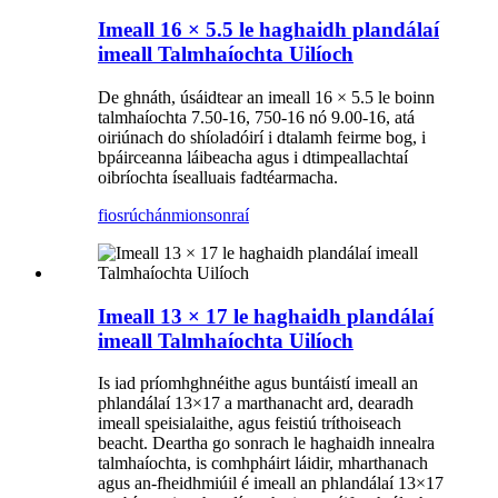
Imeall 16 × 5.5 le haghaidh plandálaí
imeall Talmhaíochta Uilíoch
De ghnáth, úsáidtear an imeall 16 × 5.5 le boinn
talmhaíochta 7.50-16, 750-16 nó 9.00-16, atá
oiriúnach do shíoladóirí i dtalamh feirme bog, i
bpáirceanna láibeacha agus i dtimpeallachtaí
oibríochta ísealluais fadtéarmacha.
fiosrúchán
mionsonraí
Imeall 13 × 17 le haghaidh plandálaí
imeall Talmhaíochta Uilíoch
Is iad príomhghnéithe agus buntáistí imeall an
phlandálaí 13×17 a marthanacht ard, dearadh
imeall speisialaithe, agus feistiú tríthoiseach
beacht. Deartha go sonrach le haghaidh innealra
talmhaíochta, is comhpháirt láidir, mharthanach
agus an-fheidhmiúil é imeall an phlandálaí 13×17