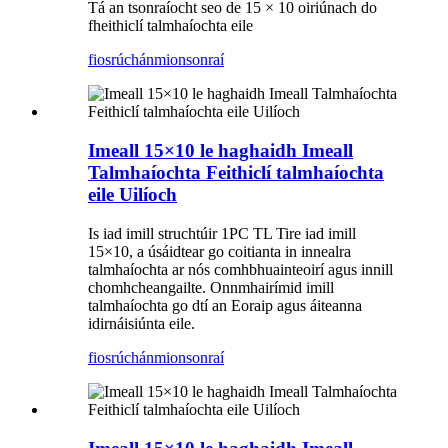
Tá an tsonraíocht seo de 15 × 10 oiriúnach do
fheithiclí talmhaíochta eile
fiosrúchán
mionsonraí
Imeall 15×10 le haghaidh Imeall
Talmhaíochta Feithiclí talmhaíochta
eile Uilíoch
Is iad imill struchtúir 1PC TL Tire iad imill
15×10, a úsáidtear go coitianta in innealra
talmhaíochta ar nós comhbhuainteoirí agus innill
chomhcheangailte. Onnmhairímid imill
talmhaíochta go dtí an Eoraip agus áiteanna
idirnáisiúnta eile.
fiosrúchán
mionsonraí